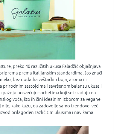
sture, preko 40 različitih ukusa Faladžić objašnjava
o priprema prema italijanskim standardima, što znači
leko, bez dodatka veštačkih boja, aroma ili
na prirodnim sastojcima i savršenom balansu ukusa i
 pažnju posvećuju sorbetima koji se izrađuju na
nskog voća, što ih čini idealnim izborom za vegane
ilj nije, kako kažu, da zadovolje samo trendove, već
izvod prilagođen različitim ukusima i navikama