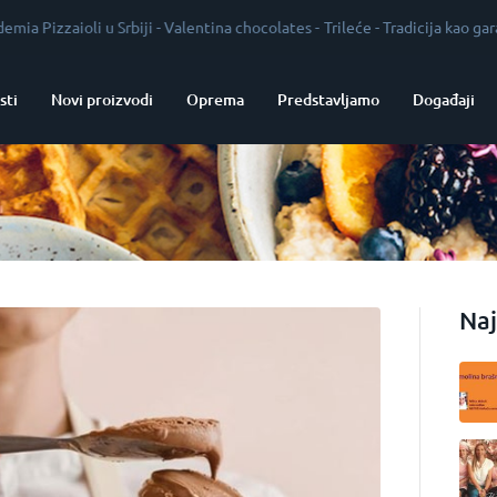
i u Srbiji
-
Valentina chocolates
-
Trileće
-
Tradicija kao garant kvaliteta
sti
Novi proizvodi
Oprema
Predstavljamo
Događaji
Naj