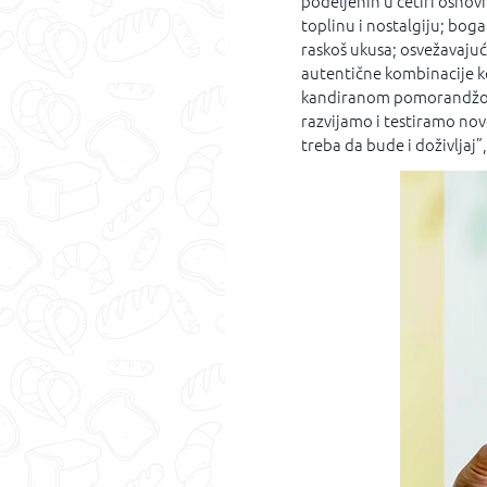
podeljenih u četiri osno
toplinu i nostalgiju; bog
raskoš ukusa; osvežavaju
autentične kombinacije ko
kandiranom pomorandžom 
razvijamo i testiramo nov
treba da bude i doživljaj