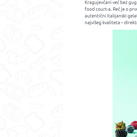
Kragujevčani već bez gugla
food court-a. Reč je o prv
autentični italijanski gel
najvišeg kvaliteta – direktn