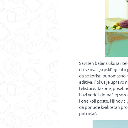
Savršen balans ukusa i tek
da se ovaj „srpski” gelat
da se koristi punomasno m
aditiva. Fokus je upravo 
teksture. Takođe, posebnu
bazi vode i domaćeg sezo
i one koji poste. Njihov c
da ponude kvalitetan pro
potrošača.