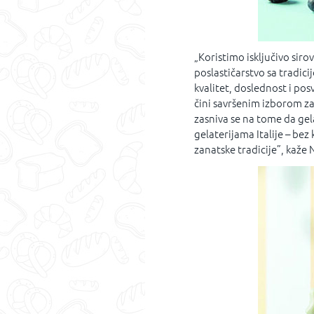
„Koristimo isključivo siro
poslastičarstvo sa tradic
kvalitet, doslednost i po
čini savršenim izborom za
zasniva se na tome da gel
gelaterijama Italije – be
zanatske tradicije”, kaže