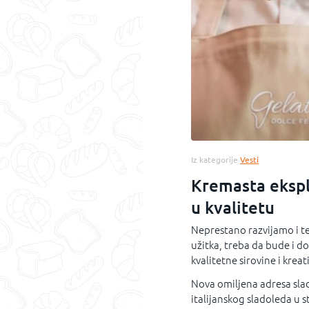
Iz kategorije
Vesti
Kremasta ekspl
u kvalitetu
Neprestano razvijamo i t
užitka, treba da bude i do
kvalitetne sirovine i krea
Nova omiljena adresa sla
italijanskog sladoleda u s