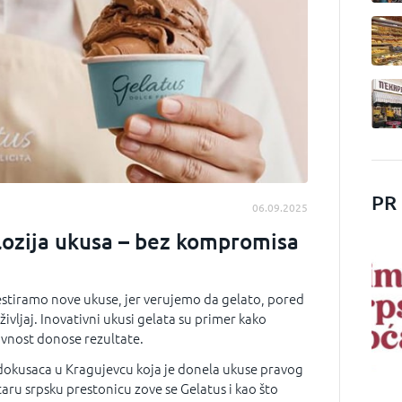
PR
06.09.2025
ozija ukusa – bez kompromisa
estiramo nove ukuse, jer verujemo da gelato, pored
življaj. Inovativni ukusi gelata su primer kako
tivnost donose rezultate.
dokusaca u Kragujevcu koja je donela ukuse pravog
taru srpsku prestonicu zove se Gelatus i kao što