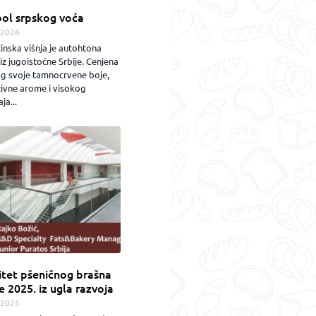
ol srpskog voća
.2026
inska višnja je autohtona
iz jugoistočne Srbije. Cenjena
og svoje tamnocrvene boje,
zivne arome i visokog
ja...
itet pšeničnog brašna
e 2025. iz ugla razvoja
.2025