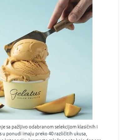
nje sa pažljivo odabranom selekcijom klasičnih i
s u ponudi imaju preko 40 različitih ukusa,