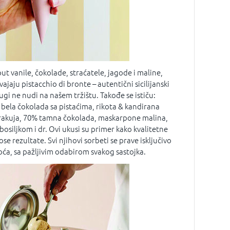
ut vanile, čokolade, straćatele, jagode i maline,
ajaju pistacchio di bronte – autentični sicilijanski
ugi ne nudi na našem tržištu. Takođe se ističu:
bela čokolada sa pistaćima, rikota & kandirana
kuja, 70% tamna čokolada, maskarpone malina,
bosiljkom i dr. Ovi ukusi su primer kako kvalitetne
se rezultate. Svi njihovi sorbeti se prave isključivo
a, sa pažljivim odabirom svakog sastojka.