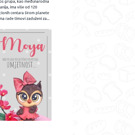
os grupa, kao međunarodna
nija, ima više od 120
cionih centara širom planete
ma rade timovi zaduženi za...