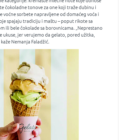
vne kategorije: kremaste mlečne note koje donose
ate čokoladne tonove za one koji traže dubinu i
će voćne sorbete napravljene od domaćeg voća i
je spajaju tradiciju i maštu – poput rikote sa
ili bele čokolade sa borovnicama. „Neprestano
e ukuse, jer verujemo da gelato, pored užitka,
”, kaže Nemanja Faladžić.