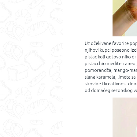
Uz očekivane favorite pop
njihovi kupci posebno izdv
pistać koji gotovo niko dr
pistacchio mediterraneo, 
pomorandža, mango-mara
slana karamela, limeta sa 
sirovine i kreativnost dono
od domaćeg sezonskog voć