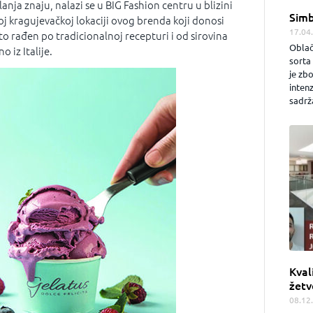
nja znaju, nalazi se u BIG Fashion centru u blizini
Simb
oj kragujevačkoj lokaciji ovog brenda koji donosi
17.04
ato rađen po tradicionalnoj recepturi i od sirovina
Oblač
o iz Italije.
sorta 
je zb
inten
sadrža
Kval
žetv
08.12