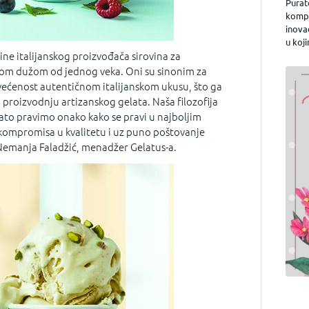
Purat
kompa
inova
u koji
vine italijanskog proizvođača sirovina za
ijom dužom od jednog veka. Oni su sinonim za
svećenost autentičnom italijanskom ukusu, što ga
 proizvodnju artizanskog gelata. Naša filozofija
ato pravimo onako kako se pravi u najboljim
z kompromisa u kvalitetu i uz puno poštovanje
 Nemanja Faladžić, menadžer Gelatus-a.