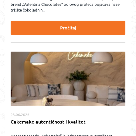
brend „Valentina Chocolates” od ovog proleća pojačava naše
tržište čokoladnih...
Pročitaj
23.06.2026
Cakemake autentičnost i kvalitet
Koncept brenda „Cakemake” je jednostavan: autentičnost,