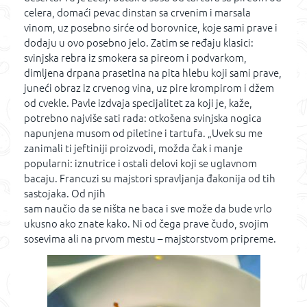
celera, domaći pevac dinstan sa crvenim i marsala
vinom, uz posebno sirće od borovnice, koje sami prave i
dodaju u ovo posebno jelo. Zatim se ređaju klasici:
svinjska rebra iz smokera sa pireom i podvarkom,
dimljena drpana prasetina na pita hlebu koji sami prave,
juneći obraz iz crvenog vina, uz pire krompirom i džem
od cvekle. Pavle izdvaja specijalitet za koji je, kaže,
potrebno najviše sati rada: otkošena svinjska nogica
napunjena musom od piletine i tartufa. „Uvek su me
zanimali ti jeftiniji proizvodi, možda čak i manje
popularni: iznutrice i ostali delovi koji se uglavnom
bacaju. Francuzi su majstori spravljanja đakonija od tih
sastojaka. Od njih
sam naučio da se ništa ne baca i sve može da bude vrlo
ukusno ako znate kako. Ni od čega prave čudo, svojim
sosevima ali na prvom mestu – majstorstvom pripreme.