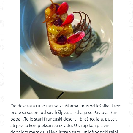
Od deserata tu je tart sa kruškama, mus od lešnika, krem
brule sa sosom od suvih šljiva… Izdvaja se Pavlova Rum
baba: „To je stari francuski desert – brašno, jaja, puter,
ali je vrlo kompleksan za izradu. U sirup koji pravim
dodajem marakuju i kvalitetan rum, uz još poneki tajni