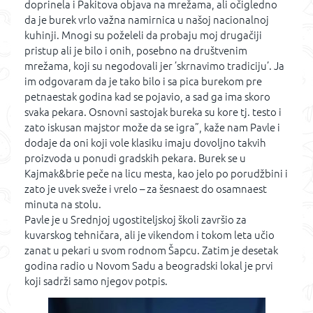
doprinela i Pakitova objava na mrežama, ali očigledno
da je burek vrlo važna namirnica u našoj nacionalnoj
kuhinji. Mnogi su poželeli da probaju moj drugačiji
pristup ali je bilo i onih, posebno na društvenim
mrežama, koji su negodovali jer ’skrnavimo tradiciju’. Ja
im odgovaram da je tako bilo i sa pica burekom pre
petnaestak godina kad se pojavio, a sad ga ima skoro
svaka pekara. Osnovni sastojak bureka su kore tj. testo i
zato iskusan majstor može da se igra”, kaže nam Pavle i
dodaje da oni koji vole klasiku imaju dovoljno takvih
proizvoda u ponudi gradskih pekara. Burek se u
Kajmak&brie peče na licu mesta, kao jelo po porudžbini i
zato je uvek sveže i vrelo – za šesnaest do osamnaest
minuta na stolu.
Pavle je u Srednjoj ugostiteljskoj školi završio za
kuvarskog tehničara, ali je vikendom i tokom leta učio
zanat u pekari u svom rodnom Šapcu. Zatim je desetak
godina radio u Novom Sadu a beogradski lokal je prvi
koji sadrži samo njegov potpis.