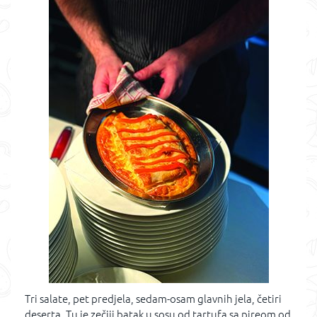
Tri salate, pet predjela, sedam-osam glavnih jela, četiri
deserta. Tu je zečiji batak u sosu od tartufa sa pireom od