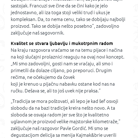
sastojak. Francuzi sve čine da se čini kako je jelo
jednostavno, ali iza toga stoji veliki trud i ukus je
kompleksan. Da, to nema cenu, tako se dobijaju najbolji
proizvod. Tako se dobija nešto posebno”, zadovoljno
zaključuje naš sagovornik.
Kvalitet se stvara ljubavlju i mukotrpnim radom
Na kraju razgovora vraćamo se na temu pijace i načina
na koji slučajni prolaznici reaguju na ovaj novi koncept.
„Mi smo zadovoljni, gosti nam se vraćaju, ali smo i
primetili da dolaze ciljano, po preporuci. Drugim
rečima, ne očekujemo da čovek
koji je krenuo u pijačnu nabavku ostane kod nas na
ručku. Dešava se, ali to još uvek nije praksa.”
„Tradicija se mora poštovati, ali lepo je kad šef osvoji
slobodu da na bazi tradicije kreira nešto novo. A ta
sloboda se osvaja radom jer sve što je kvalitetno
uglavnom je proizvod velike majstorske kilometraže,”
zaključuje naš razgovor Pavle Gordić. Mi smo se
degustacijom delicija sa menija Kajmak&brie uverili