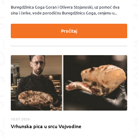
Buregdžinica Goga Goran i Olivera Stojanoski, uz pomoć dva
sina i ćerke, vode porodičnu Buregdžinicu Goga, cenjenu u...
Pročitaj
10.07.2026
Vrhunska pica u srcu Vojvodine