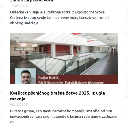
17.04.2026
Oblačinska višnja je autohtona sorta iz jugoistočne Srbije.
Cenjena je zbog svoje tamnocrvene boje, intenzivne arome i
visokog sadržaja...
Kvalitet pšeničnog brašna žetve 2025. iz ugla
razvoja
08.12.2025
Puratos grupa, kao međunarodna kompanija, ima više od 120
inovacionih centara širom planete u kojima rade timovi zaduženi
za...