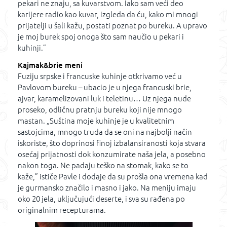
pekari ne znaju, sa kuvarstvom. Iako sam veći deo
karijere radio kao kuvar, izgleda da ću, kako mi mnogi
prijatelji u šali kažu, postati poznat po bureku. A upravo
je moj burek spoj onoga što sam naučio u pekari i
kuhinji.”
Kajmak&brie meni
Fuziju srpske i francuske kuhinje otkrivamo već u
Pavlovom bureku – ubacio je u njega francuski brie,
ajvar, karamelizovani luk i teletinu… Uz njega nude
proseko, odličnu pratnju bureku koji nije mnogo
mastan. „Suština moje kuhinje je u kvalitetnim
sastojcima, mnogo truda da se oni na najbolji način
iskoriste, što doprinosi finoj izbalansiranosti koja stvara
osećaj prijatnosti dok konzumirate naša jela, a posebno
nakon toga. Ne padaju teško na stomak, kako se to
kaže,” ističe Pavle i dodaje da su prošla ona vremena kad
je gurmansko značilo i masno i jako. Na meniju imaju
oko 20 jela, uključujući deserte, i sva su rađena po
originalnim recepturama.