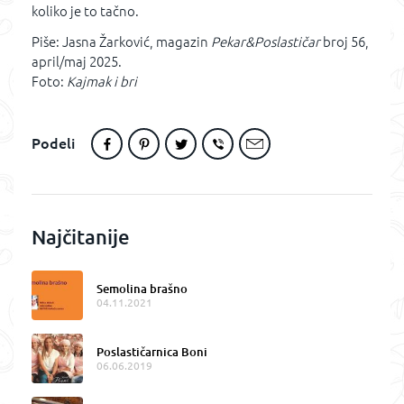
koliko je to tačno.
Piše: Jasna Žarković, magazin
Pekar&Poslastičar
broj 56,
april/maj 2025.
Foto:
Kajmak i bri
Podeli
Najčitanije
Semolina brašno
04.11.2021
Poslastičarnica Boni
06.06.2019