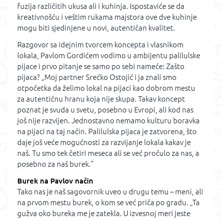
fuzija različitih ukusa ali i kuhinja. Ispostaviće se da
kreativnošću i veštim rukama majstora ove dve kuhinje
mogu biti sjedinjene u novi, autentičan kvalitet.
Razgovor sa idejnim tvorcem koncepta i vlasnikom
lokala, Pavlom Gordićem vodimo u ambijentu palilulske
pijace i prvo pitanje se samo po sebi nameće: Zašto
pijaca? „Moj partner Srećko Ostojić i ja znali smo
otpočetka da želimo lokal na pijaci kao dobrom mestu
za autentičnu hranu koja nije skupa. Takav koncept
poznat je svuda u svetu, posebno u Evropi, ali kod nas
još nije razvijen. Jednostavno nemamo kulturu boravka
na pijaci na taj način. Palilulska pijaca je zatvorena, što
daje još veće mogućnosti za razvijanje lokala kakav je
naš. Tu smo tek četiri meseca ali se već pročulo za nas, a
posebno za naš burek.”
Burek na Pavlov način
Tako nas je naš sagovornik uveo u drugu temu – meni, ali
na prvom mestu burek, o kom se već priča po gradu. „Ta
gužva oko bureka me je zatekla. U izvesnoj meri jeste