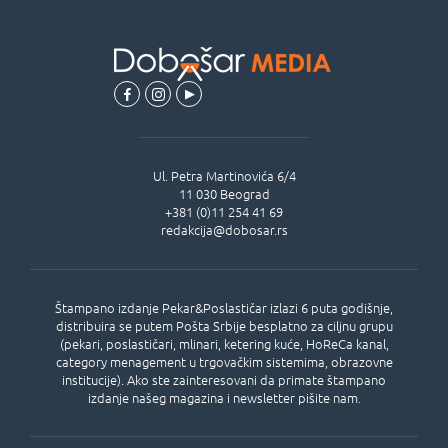
Ul.
Petra Martinovića 6/4
11 030
Beograd
+381 (0)11 254 41 69
redakcija@dobosar.rs
Štampano izdanje Pekar&Poslastičar izlazi 6 puta godišnje,
distribuira se putem Pošta Srbije besplatno za ciljnu grupu
(pekari, poslastičari, mlinari, ketering kuće, HoReCa kanal,
category menagement u trgovačkim sistemima, obrazovne
institucije). Ako ste zainteresovani da primate štampano
izdanje našeg magazina i newsletter pišite nam.