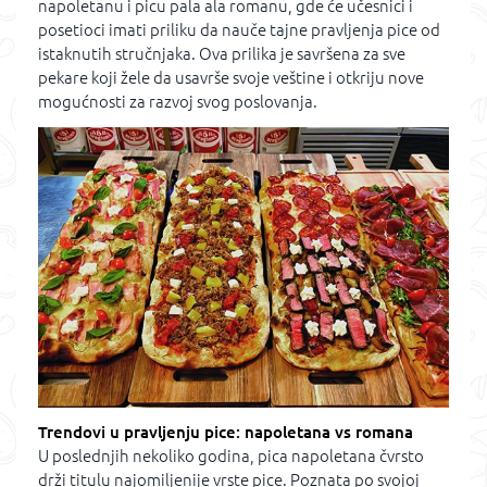
napoletanu i picu pala ala romanu, gde će učesnici i
posetioci imati priliku da nauče tajne pravljenja pice od
istaknutih stručnjaka. Ova prilika je savršena za sve
pekare koji žele da usavrše svoje veštine i otkriju nove
mogućnosti za razvoj svog poslovanja.
Trendovi u pravljenju pice: napoletana vs romana
U poslednjih nekoliko godina, pica napoletana čvrsto
drži titulu najomiljenije vrste pice. Poznata po svojoj