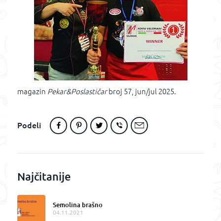
magazin
Pekar&Poslastičar
broj 57, jun/jul 2025.
Podeli
Najčitanije
Semolina brašno
04.11.2021