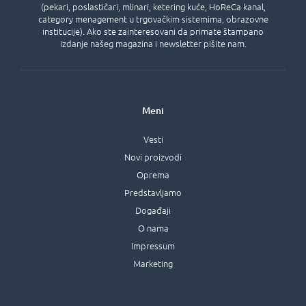
(pekari, poslastičari, mlinari, ketering kuće, HoReCa kanal,
category menagement u trgovačkim sistemima, obrazovne
institucije). Ako ste zainteresovani da primate štampano
izdanje našeg magazina i newsletter pišite nam.
Meni
Vesti
Novi proizvodi
Oprema
Predstavljamo
Događaji
O nama
Impressum
Marketing