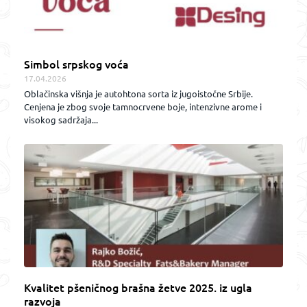
Simbol srpskog voća
17.04.2026
Oblačinska višnja je autohtona sorta iz jugoistočne Srbije.
Cenjena je zbog svoje tamnocrvene boje, intenzivne arome i
visokog sadržaja...
Kvalitet pšeničnog brašna žetve 2025. iz ugla
razvoja