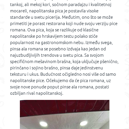
tankoj, ali mekoj kori, sočnom paradajzu i kvalitetnoj
mocareli, napolitanska pica je postavila visoke
standarde u svetu picerija. Međutim, ono što se može
primetiti je porast restorana koji nude svoju verziju pice
romana. Ova pica, koja se razlikuje od klasične
napolitanske po hrskavijem testu polako stiče
popularnost na gastronomskom nebu. Između svega,
pinsa ala romana se posebno izdvaja kao jedan od
najuzbudljivijih trendova u svetu pica. Sa svojom
specifičnom mešavinom brašna, koja uključuje pšenično,
pirinčano i sojino brašno, pinsa daje jedinstvenu
teksturu i ukus. Budućnost očigledno nosi više od samo
napolitanske pice. Očekujemo da će pica romana, uz
svoje nove ponude poput pinse ala romana, postati
ozbiljan rival napolitanskoj.