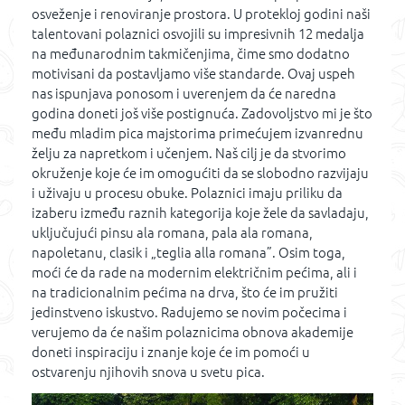
osveženje i renoviranje prostora. U protekloj godini naši
talentovani polaznici osvojili su impresivnih 12 medalja
na međunarodnim takmičenjima, čime smo dodatno
motivisani da postavljamo više standarde. Ovaj uspeh
nas ispunjava ponosom i uverenjem da će naredna
godina doneti još više postignuća. Zadovoljstvo mi je što
među mladim pica majstorima primećujem izvanrednu
želju za napretkom i učenjem. Naš cilj je da stvorimo
okruženje koje će im omogućiti da se slobodno razvijaju
i uživaju u procesu obuke. Polaznici imaju priliku da
izaberu između raznih kategorija koje žele da savladaju,
uključujući pinsu ala romana, pala ala romana,
napoletanu, clasik i „teglia alla romana”. Osim toga,
moći će da rade na modernim električnim pećima, ali i
na tradicionalnim pećima na drva, što će im pružiti
jedinstveno iskustvo. Radujemo se novim počecima i
verujemo da će našim polaznicima obnova akademije
doneti inspiraciju i znanje koje će im pomoći u
ostvarenju njihovih snova u svetu pica.