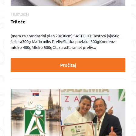
15.07.2026
Trileće
(mera za standardni pleh 20x30cm) SASTOJCI: Testo:6 jaja50g
šećera300g Mafin miks Preliv:Slatka pavlaka 500gKondenz
mleko 400gMleko 500gGlazura:Karamel preliv...
Pročitaj