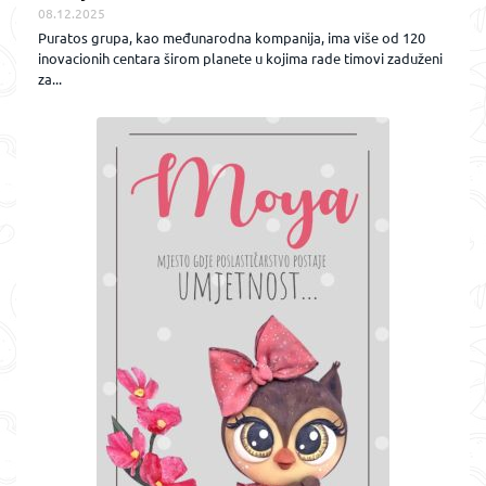
08.12.2025
Puratos grupa, kao međunarodna kompanija, ima više od 120
inovacionih centara širom planete u kojima rade timovi zaduženi
za...