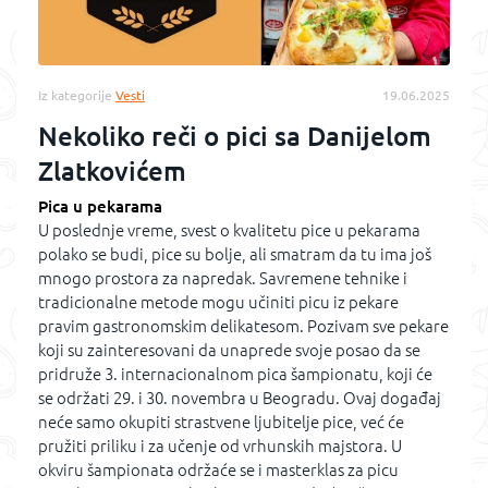
Iz kategorije
Vesti
19.06.2025
Nekoliko reči o pici sa Danijelom
Zlatkovićem
Pica u pekarama
U poslednje vreme, svest o kvalitetu pice u pekarama
polako se budi, pice su bolje, ali smatram da tu ima još
mnogo prostora za napredak. Savremene tehnike i
tradicionalne metode mogu učiniti picu iz pekare
pravim gastronomskim delikatesom. Pozivam sve pekare
koji su zainteresovani da unaprede svoje posao da se
pridruže 3. internacionalnom pica šampionatu, koji će
se održati 29. i 30. novembra u Beogradu. Ovaj događaj
neće samo okupiti strastvene ljubitelje pice, već će
pružiti priliku i za učenje od vrhunskih majstora. U
okviru šampionata održaće se i masterklas za picu