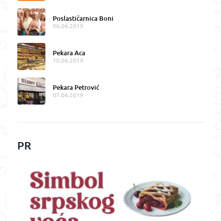
Poslastičarnica Boni
06.06.2019
Pekara Aca
10.06.2019
Pekara Petrović
07.06.2019
PR