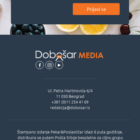
Prijavi se
Ul.
Petra Martinovića 6/4
11 030
Beograd
+381 (0)11 254 41 69
redakcija@dobosar.rs
Štampano izdanje Pekar&Poslastičar izlazi 6 puta godišnje,
distribuira se putem Pošta Srbije besplatno za ciljnu grupu