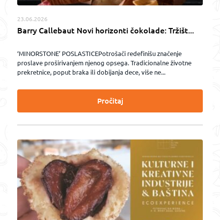
23.06.2026
Barry Callebaut Novi horizonti čokolade: Tržišt...
‘MINORSTONE’ POSLASTICEPotrošači redefinišu značenje
proslave proširivanjem njenog opsega. Tradicionalne životne
prekretnice, poput braka ili dobijanja dece, više ne...
Pročitaj