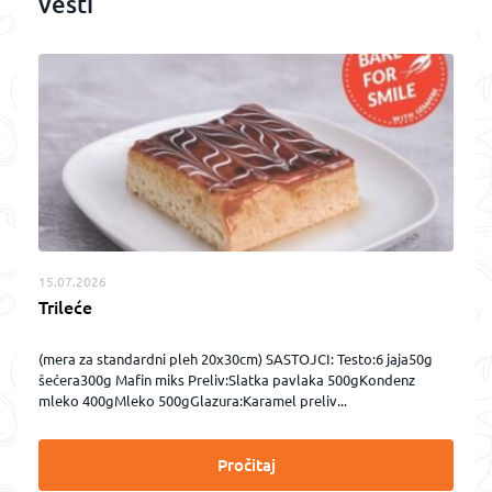
vesti
15.07.2026
Trileće
(mera za standardni pleh 20x30cm) SASTOJCI: Testo:6 jaja50g
šećera300g Mafin miks Preliv:Slatka pavlaka 500gKondenz
mleko 400gMleko 500gGlazura:Karamel preliv...
Pročitaj