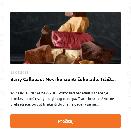
23.06.2026
Barry Callebaut Novi horizonti čokolade: Tržišt...
‘MINORSTONE’ POSLASTICEPotrošači redefinišu značenje
proslave proširivanjem njenog opsega. Tradicionalne životne
prekretnice, poput braka ili dobijanja dece, više ne...
Pročitaj