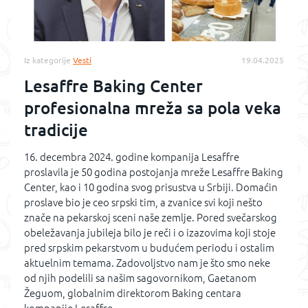
Iz kategorije
Vesti
19.04.2025
Lesaffre Baking Center
profesionalna mreža sa pola veka
tradicije
16. decembra 2024. godine kompanija Lesaffre
proslavila je 50 godina postojanja mreže Lesaffre Baking
Center, kao i 10 godina svog prisustva u Srbiji. Domaćin
proslave bio je ceo srpski tim, a zvanice svi koji nešto
znače na pekarskoj sceni naše zemlje. Pored svečarskog
obeležavanja jubileja bilo je reči i o izazovima koji stoje
pred srpskim pekarstvom u budućem periodu i ostalim
aktuelnim temama. Zadovoljstvo nam je što smo neke
od njih podelili sa našim sagovornikom, Gaetanom
Žeguom, globalnim direktorom Baking centara