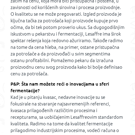
zatim na cenu, koja mora biti pristupačna i poštena, u
zavisnosti od korišćenih sirovina i procesa proizvodnje.
O kvalitetu se ne može pregovarati. Izgled proizvoda je
ključna tačka za potrošača koji proizvode kupuje prvo
očima, da bi tek potom proverio ukus. Sa dugogodišnjim
iskustvom u pekarstvu i fermentaciji, Lesaffre ima širok
spektar rešenja koja redovno ažuriramo. Takođe radimo
na tome da cena hleba, na primer, ostane pristupačna
za potrošače a da proizvođači u svim segmentima
ostanu profitabilni. Pomažemo pekaru da izračuna
proizvodnu cenu svog proizvoda kako bi bolje definisao
cenu za potrošača.
P&P: Šta nam možete reći o inovacijama u sferi
fermentacije?
Kad je u pitanju kvasac, nedavne inovacije su se
fokusirale na stvaranje najsavremenijih referenci,
kvasaca prilagođenih različitim procesima i
recepturama, sa uobičajenim Lesaffreovim standardom
kvaliteta. Radimo na tome da kvalitet fermentacije
prilagodimo industrijskim procesima, vodeći računa o