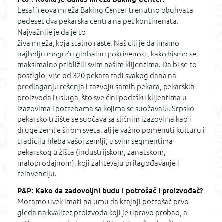
Lesaffreova mreža Baking Center trenutno obuhvata
pedeset dva pekarska centra na pet kontinenata.
Najvažnije je da je to
živa mreža, koja stalno raste. Naš cilj je da imamo
najbolju moguću globalnu pokrivenost, kako bismo se
maksimalno približili svim našim klijentima. Da bi se to
postiglo, više od 320 pekara radi svakog dana na
predlaganju rešenja i razvoju samih pekara, pekarskih
proizvoda i usluga, što sve čini podršku klijentima u
izazovima i potrebama sa kojima se suočavaju. Srpsko
pekarsko tržište se suočava sa sličnim izazovima kao i
druge zemlje širom sveta, ali je važno pomenuti kulturu i
tradiciju hleba vašoj zemlji, u svim segmentima
pekarskog tržišta (industrijskom, zanatskom,
maloprodajnom), koji zahtevaju prilagođavanje i
reinvenciju.
P&P: Kako da zadovoljni budu i potrošač i proizvođač?
Moramo uvek imati na umu da krajnji potrošač prvo
gleda na kvalitet proizvoda koji je upravo probao, a