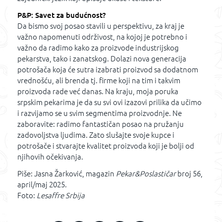
P&P: Savet za budućnost?
Da bismo svoj posao stavili u perspektivu, za kraj je
važno napomenuti održivost, na kojoj je potrebno i
važno da radimo kako za proizvode industrijskog
pekarstva, tako i zanatskog. Dolazi nova generacija
potrošača koja će sutra izabrati proizvod sa dodatnom
vrednošću, ali brenda tj. firme koji na tim i takvim
proizvoda rade već danas. Na kraju, moja poruka
srpskim pekarima je da su svi ovi izazovi prilika da učimo
i razvijamo se u svim segmentima proizvodnje. Ne
zaboravite: radimo fantastičan posao na pružanju
zadovoljstva ljudima. Zato slušajte svoje kupce i
potrošače i stvarajte kvalitet proizvoda koji je bolji od
njihovih očekivanja.
Piše: Jasna Žarković, magazin
Pekar&Poslastičar
broj 56,
april/maj 2025.
Foto:
Lesaffre Srbija