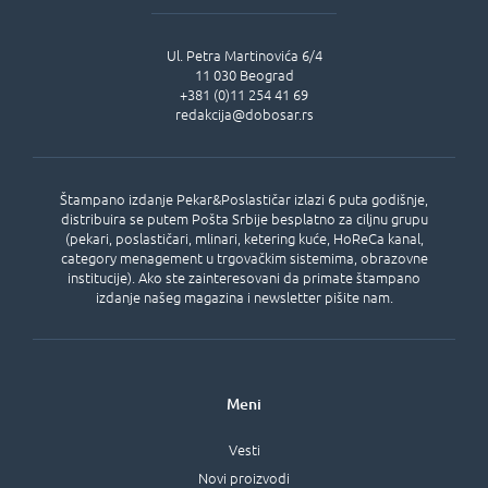
Ul.
Petra Martinovića 6/4
11 030
Beograd
+381 (0)11 254 41 69
redakcija@dobosar.rs
Štampano izdanje Pekar&Poslastičar izlazi 6 puta godišnje,
distribuira se putem Pošta Srbije besplatno za ciljnu grupu
(pekari, poslastičari, mlinari, ketering kuće, HoReCa kanal,
category menagement u trgovačkim sistemima, obrazovne
institucije). Ako ste zainteresovani da primate štampano
izdanje našeg magazina i newsletter pišite nam.
Meni
Vesti
Novi proizvodi