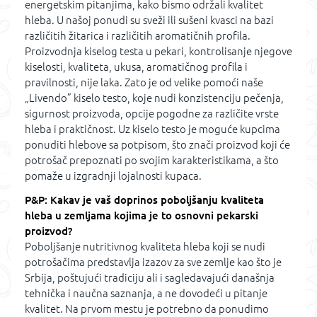
energetskim pitanjima, kako bismo održali kvalitet
hleba. U našoj ponudi su sveži ili sušeni kvasci na bazi
različitih žitarica i različitih aromatičnih profila.
Proizvodnja kiselog testa u pekari, kontrolisanje njegove
kiselosti, kvaliteta, ukusa, aromatičnog profila i
pravilnosti, nije laka. Zato je od velike pomoći naše
„Livendo” kiselo testo, koje nudi konzistenciju pečenja,
sigurnost proizvoda, opcije pogodne za različite vrste
hleba i praktičnost. Uz kiselo testo je moguće kupcima
ponuditi hlebove sa potpisom, što znači proizvod koji će
potrošač prepoznati po svojim karakteristikama, a što
pomaže u izgradnji lojalnosti kupaca.
P&P: Kakav je vaš doprinos poboljšanju kvaliteta
hleba u zemljama kojima je to osnovni pekarski
proizvod?
Poboljšanje nutritivnog kvaliteta hleba koji se nudi
potrošačima predstavlja izazov za sve zemlje kao što je
Srbija, poštujući tradiciju ali i sagledavajući današnja
tehnička i naučna saznanja, a ne dovodeći u pitanje
kvalitet. Na prvom mestu je potrebno da ponudimo