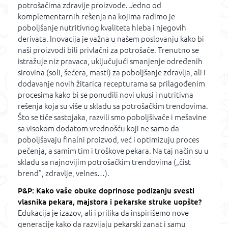
potrošačima zdravije proizvode. Jedno od
komplementarnih rešenja na kojima radimo je
poboljšanje nutritivnog kvaliteta hleba i njegovih
derivata. Inovacija je važna u našem poslovanju kako bi
naši proizvodi bili privlačni za potrošače. Trenutno se
istražuje niz pravaca, uključujući smanjenje određenih
sirovina (soli, šećera, masti) za poboljšanje zdravlja, ali i
dodavanje novih žitarica recepturama sa prilagođenim
procesima kako bi se ponudili novi ukusi i nutritivna
rešenja koja su više u skladu sa potrošačkim trendovima.
Što se tiče sastojaka, razvili smo poboljšivače i mešavine
sa visokom dodatom vrednošću koji ne samo da
poboljšavaju finalni proizvod, već i optimizuju proces
pečenja, a samim tim i troškove pekara. Na taj način su u
skladu sa najnovijim potrošačkim trendovima („čist
brend”, zdravlje, velnes…).
P&P: Kako vaše obuke doprinose podizanju svesti
vlasnika pekara, majstora i pekarske struke uopšte?
Edukacija je izazov, ali i prilika da inspirišemo nove
generacije kako da razvijaju pekarski zanat i samu