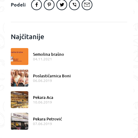
Podeli
Najčitanije
Semolina brašno
04.11.2021
Poslastičarnica Boni
06.06.2019
Pekara Aca
10.06.2019
Pekara Petrović
07.06.2019