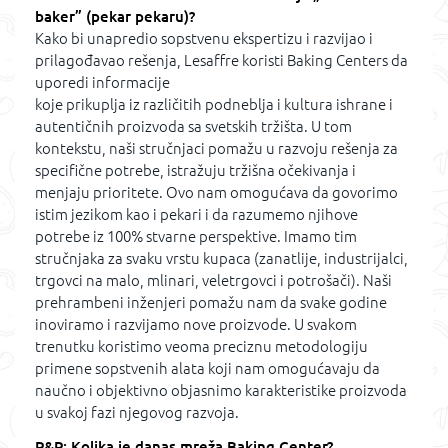
baker” (pekar pekaru)?
Kako bi unapredio sopstvenu ekspertizu i razvijao i
prilagođavao rešenja, Lesaffre koristi Baking Centers da
uporedi informacije
koje prikuplja iz različitih podneblja i kultura ishrane i
autentičnih proizvoda sa svetskih tržišta. U tom
kontekstu, naši stručnjaci pomažu u razvoju rešenja za
specifične potrebe, istražuju tržišna očekivanja i
menjaju prioritete. Ovo nam omogućava da govorimo
istim jezikom kao i pekari i da razumemo njihove
potrebe iz 100% stvarne perspektive. Imamo tim
stručnjaka za svaku vrstu kupaca (zanatlije, industrijalci,
trgovci na malo, mlinari, veletrgovci i potrošači). Naši
prehrambeni inženjeri pomažu nam da svake godine
inoviramo i razvijamo nove proizvode. U svakom
trenutku koristimo veoma preciznu metodologiju
primene sopstvenih alata koji nam omogućavaju da
naučno i objektivno objasnimo karakteristike proizvoda
u svakoj fazi njegovog razvoja.
P&P: Kolika je danas mreža Baking Center?