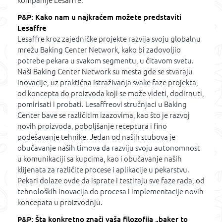
kompanije Lesaffre.
P&P: Kako nam u najkraćem možete predstaviti
Lesaffre
Lesaffre kroz zajedničke projekte razvija svoju globalnu
mrežu Baking Center Network, kako bi zadovoljio
potrebe pekara u svakom segmentu, u čitavom svetu.
Naši Baking Center Network su mesta gde se stvaraju
inovacije, uz praktična istraživanja svake faze projekta,
od koncepta do proizvoda koji se može videti, dodirnuti,
pomirisati i probati. Lesaffreovi stručnjaci u Baking
Center bave se različitim izazovima, kao što je razvoj
novih proizvoda, poboljšanje receptura i fino
podešavanje tehnike. Jedan od naših stubova je
obučavanje naših timova da razviju svoju autonomnost
u komunikaciji sa kupcima, kao i obučavanje naših
klijenata za različite procese i aplikacije u pekarstvu.
Pekari dolaze ovde da isprate i testiraju sve faze rada, od
tehnoloških inovacija do procesa i implementacije novih
koncepata u proizvodnju.
P&P: Šta konkretno znači vaša filozofija „baker to