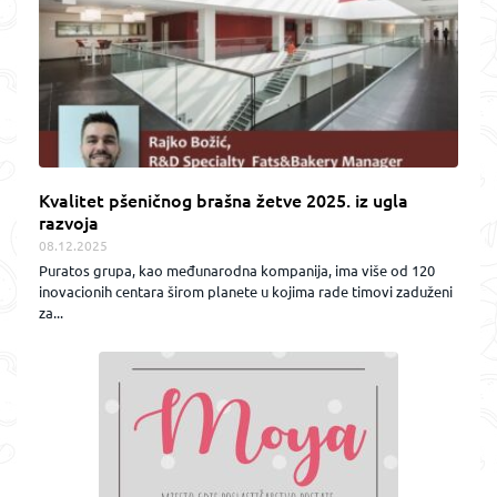
Kvalitet pšeničnog brašna žetve 2025. iz ugla
razvoja
08.12.2025
Puratos grupa, kao međunarodna kompanija, ima više od 120
inovacionih centara širom planete u kojima rade timovi zaduženi
za...