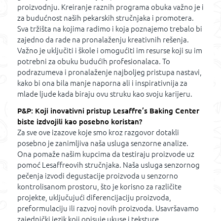
proizvodnju. Kreiranje raznih programa obuka važno je i
za budućnost naših pekarskih stručnjaka i promotera.
Sva tržišta na kojima radimo i koja poznajemo trebalo bi
zajedno da rade na pronalaženju kreativnih rešenja.
Važno je uključiti i škole i omogućiti im resurse koji su im
potrebni za obuku budućih profesionalaca. To
podrazumeva i pronalaženje najboljeg pristupa nastavi,
kako bi ona bila manje naporna ali i inspirativnija za
mlade ljude kada biraju ovu struku kao svoju karijeru.
P&P: Koji inovativni pristup Lesaffre’s Baking Center
biste izdvojili kao posebno koristan?
Za sve ove izazove koje smo kroz razgovor dotakli
posebno je zanimljiva naša usluga senzorne analize.
Ona pomaže našim kupcima da testiraju proizvode uz
pomoć Lesaffreovih stručnjaka. Naša usluga senzornog
pečenja izvodi degustacije proizvoda u senzorno
kontrolisanom prostoru, što je korisno za različite
projekte, uključujući diferencijaciju proizvoda,
preformulaciju ili razvoj novih proizvoda. Usavršavamo
zajednički jezik koji opisuje ukuse i teksture.