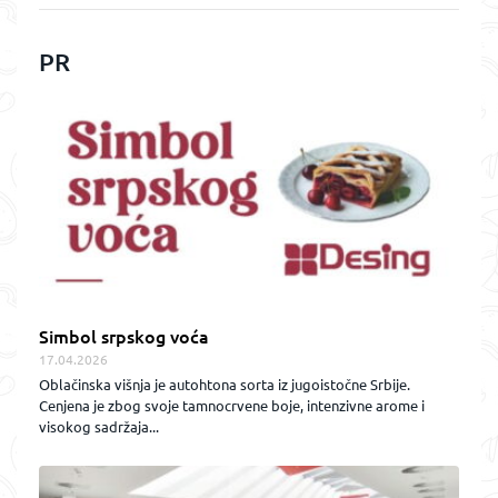
PR
Simbol srpskog voća
17.04.2026
Oblačinska višnja je autohtona sorta iz jugoistočne Srbije.
Cenjena je zbog svoje tamnocrvene boje, intenzivne arome i
visokog sadržaja...