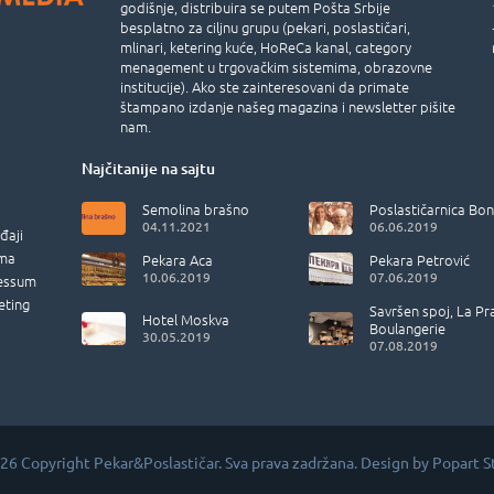
godišnje, distribuira se putem Pošta Srbije
besplatno za ciljnu grupu (pekari, poslastičari,
mlinari, ketering kuće, HoReCa kanal, category
menagement u trgovačkim sistemima, obrazovne
institucije). Ako ste zainteresovani da primate
štampano izdanje našeg magazina i newsletter pišite
nam.
Najčitanije na sajtu
Semolina brašno
Poslastičarnica Bon
04.11.2021
06.06.2019
đaji
ma
Pekara Aca
Pekara Petrović
10.06.2019
07.06.2019
essum
eting
Savršen spoj, La Pr
Hotel Moskva
Boulangerie
30.05.2019
07.08.2019
26 Copyright Pekar&Poslastičar. Sva prava zadržana. Design by
Popart S