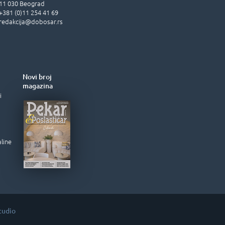
11 030
Beograd
+381 (0)11 254 41 69
redakcija@dobosar.rs
Novi broj
magazina
i
aline
tudio