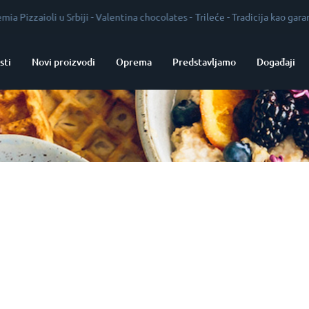
izzaioli u Srbiji
-
Valentina chocolates
-
Trileće
-
Tradicija kao garant kv
sti
Novi proizvodi
Oprema
Predstavljamo
Događaji