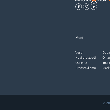
Meni
Vesti
Doga
Novi proizvodi
O na
Oprema
Impr
Predstavljamo
Mark
© 20