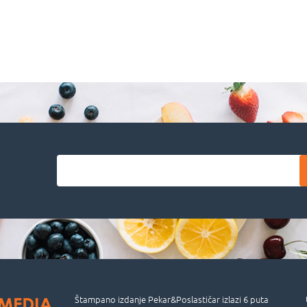
Štampano izdanje Pekar&Poslastičar izlazi 6 puta