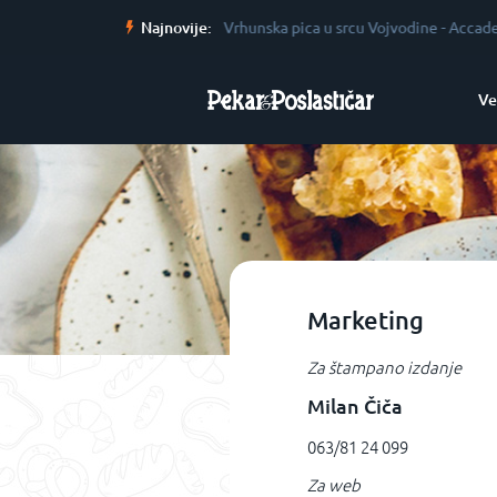
Skip
adicija kao garant kvaliteta
Najnovije:
-
Vrhunska pica u srcu Vojvodine
-
Accademia P
to
content
Ve
Marketing
Za štampano izdanje
Milan Čiča
063/81 24 099
Za web