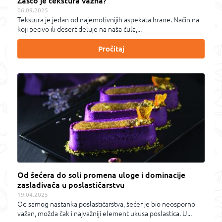
Zašto je tekstura važna?
06.09.2025
Tekstura je jedan od najemotivnijih aspekata hrane. Način na
koji pecivo ili desert deluje na naša čula,...
Pročitaj
Od šećera do soli promena uloge i dominacije
zaslađivača u poslastičarstvu
19.04.2025
Od samog nastanka poslastičarstva, šećer je bio neosporno
važan, možda čak i najvažniji element ukusa poslastica. U...