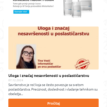
Uloga i značaj nesavršenosti u poslastičarstvu
07.12.2024
Savršenstvo je reč koja se često povezuje sa svetom
poslastičarstva. Preciznost, doslednost i vladanje tehnikom su
obeležja...
Pročitaj