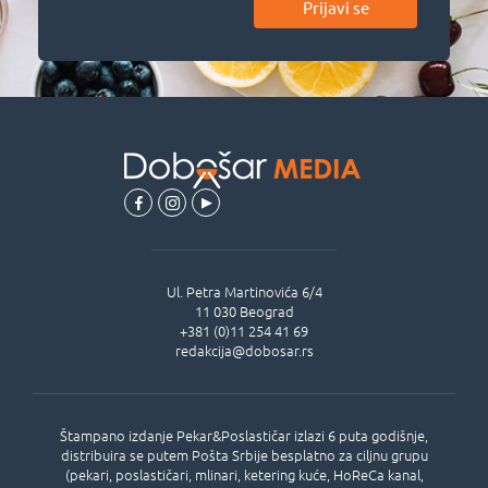
Prijavi se
Ul.
Petra Martinovića 6/4
11 030
Beograd
+381 (0)11 254 41 69
redakcija@dobosar.rs
Štampano izdanje Pekar&Poslastičar izlazi 6 puta godišnje,
distribuira se putem Pošta Srbije besplatno za ciljnu grupu
(pekari, poslastičari, mlinari, ketering kuće, HoReCa kanal,