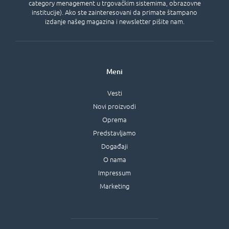
category menagement u trgovačkim sistemima, obrazovne
institucije). Ako ste zainteresovani da primate štampano
izdanje našeg magazina i newsletter pišite nam.
Meni
Vesti
Novi proizvodi
Oprema
Predstavljamo
Događaji
O nama
Impressum
Marketing