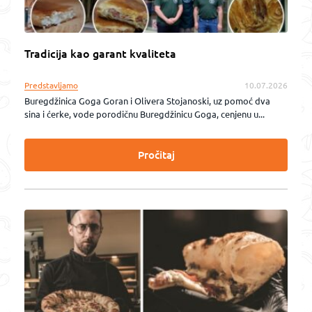
Tradicija kao garant kvaliteta
Predstavljamo
10.07.2026
Buregdžinica Goga Goran i Olivera Stojanoski, uz pomoć dva
sina i ćerke, vode porodičnu Buregdžinicu Goga, cenjenu u...
Pročitaj