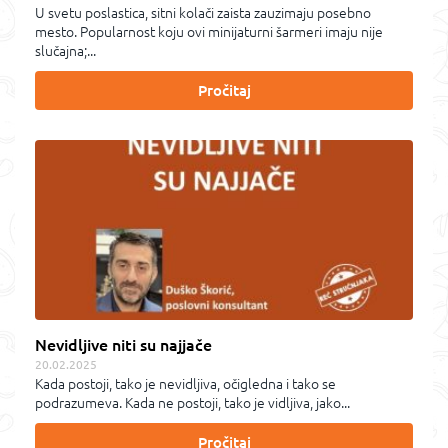
U svetu poslastica, sitni kolači zaista zauzimaju posebno
mesto. Popularnost koju ovi minijaturni šarmeri imaju nije
slučajna;...
Pročitaj
Nevidljive niti su najjače
20.02.2025
Kada postoji, tako je nevidljiva, očigledna i tako se
podrazumeva. Kada ne postoji, tako je vidljiva, jako...
Pročitaj