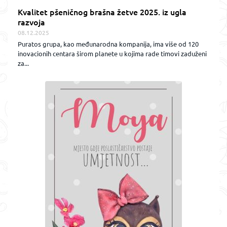
Kvalitet pšeničnog brašna žetve 2025. iz ugla
razvoja
08.12.2025
Puratos grupa, kao međunarodna kompanija, ima više od 120
inovacionih centara širom planete u kojima rade timovi zaduženi
za...