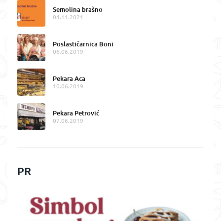
Semolina brašno
04.11.2021
Poslastičarnica Boni
06.06.2019
Pekara Aca
10.06.2019
Pekara Petrović
07.06.2019
PR