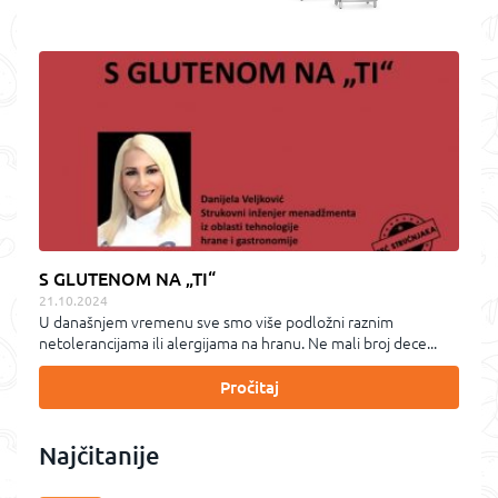
S GLUTENOM NA „TI“
21.10.2024
U današnjem vremenu sve smo više podložni raznim
netolerancijama ili alergijama na hranu. Ne mali broj dece...
Pročitaj
Najčitanije