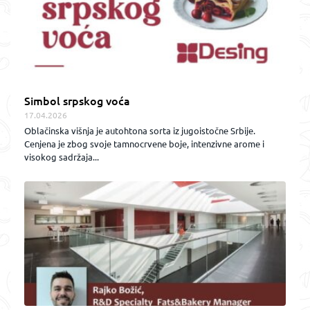
Simbol srpskog voća
17.04.2026
Oblačinska višnja je autohtona sorta iz jugoistočne Srbije.
Cenjena je zbog svoje tamnocrvene boje, intenzivne arome i
visokog sadržaja...