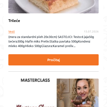
Trileće
Vesti
15.07.2026
(mera za standardni pleh 20x30cm) SASTOJCI: Testo:6 jaja50g
šećera300g Mafin miks Preliv:Slatka pavlaka 500gKondenz
mleko 400gMleko 500gGlazura:Karamel preliv...
Pročitaj