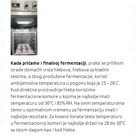
Kada pričamo i finalnoj fermentaciji
, praksi se prilikom
izrade domaćih vrsta hlebova, hlebova sa kiselim
testima, a zbog produžene fermentacije, koristi
ambijentalna temperatura u pogonu koja je 25 – 28 C.
Kod direktne proizvodnje hleba koristimo
fermentacione komore u kojima je najbolje imati
temperaturu od 36°C i 85% RH. Na ovim temperaturama
ćemo u optimalnom vremenu za fermentaciju imati i
najbolje rezultate. Za kvasno lisnata testa temperaturu
u fermentacionoj komori je najbolje držati na 28 do 30°C
sa istom vlagom kao i kod hleba.