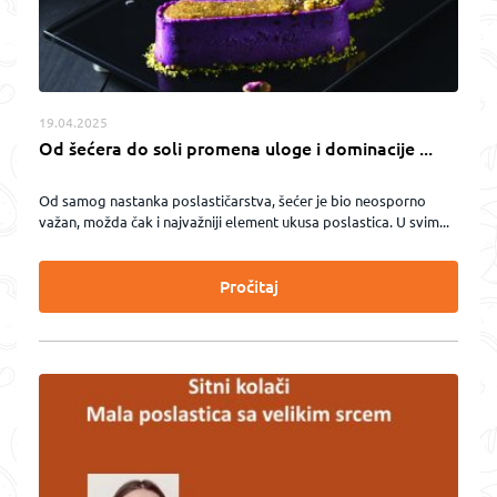
19.04.2025
Od šećera do soli promena uloge i dominacije ...
Od samog nastanka poslastičarstva, šećer je bio neosporno
važan, možda čak i najvažniji element ukusa poslastica. U svim...
Pročitaj