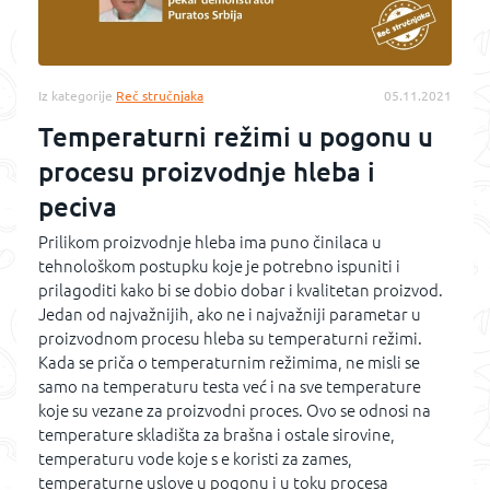
Iz kategorije
Reč stručnjaka
05.11.2021
Temperaturni režimi u pogonu u
procesu proizvodnje hleba i
peciva
Prilikom proizvodnje hleba ima puno činilaca u
tehnološkom postupku koje je potrebno ispuniti i
prilagoditi kako bi se dobio dobar i kvalitetan proizvod.
Jedan od najvažnijih, ako ne i najvažniji parametar u
proizvodnom procesu hleba su temperaturni režimi.
Kada se priča o temperaturnim režimima, ne misli se
samo na temperaturu testa već i na sve temperature
koje su vezane za proizvodni proces. Ovo se odnosi na
temperature skladišta za brašna i ostale sirovine,
temperaturu vode koje s e koristi za zames,
temperaturne uslove u pogonu i u toku procesa