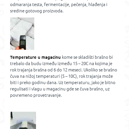
odmaranja testa, fermentacije, pečenja, hlađenja i
sredine gotovog proizvoda.
Temperature u magacinu
kome se skladišti brašno bi
trebalo da budu između između 15 – 20C na kojima je
rok trajanja brašna od 6 do 12 meseci. Ukoliko se brašno
čuva na nižoj temperaturi (5 – 10C), rok trajanja može
biti i preko godinu dana. Uz temperaturu, jako je bitno
regulisati i vlagu u magacinu gde se čuva brašno, uz
povremeno provetravanje.
.