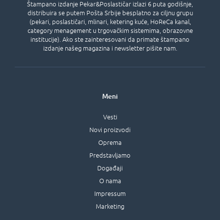
Štampano izdanje Pekar&Poslastičar izlazi 6 puta godišnje,
distribuira se putem Pošta Srbije besplatno za ciljnu grupu
(pekari, poslastičari, mlinari, ketering kuće, HoReCa kanal,
category menagement u trgovačkim sistemima, obrazovne
institucije). Ako ste zainteresovani da primate štampano
izdanje našeg magazina i newsletter pišite nam.
Meni
Vesti
Novi proizvodi
Oprema
Predstavljamo
Događaji
O nama
Impressum
Marketing