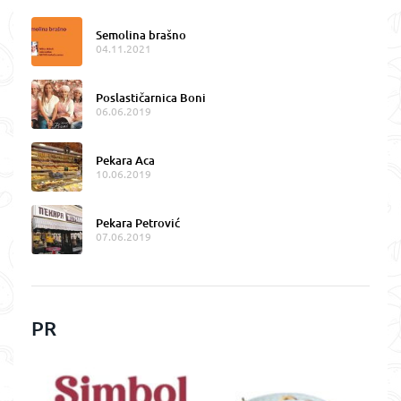
Semolina brašno
04.11.2021
Poslastičarnica Boni
06.06.2019
Pekara Aca
10.06.2019
Pekara Petrović
07.06.2019
PR