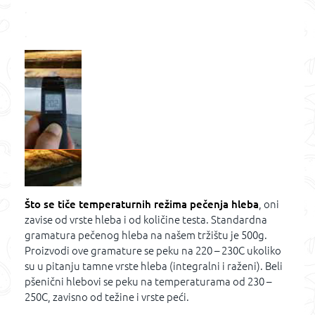
.
.
Što se tiče temperaturnih režima pečenja hleba
, oni
zavise od vrste hleba i od količine testa. Standardna
gramatura pečenog hleba na našem tržištu je 500g.
Proizvodi ove gramature se peku na 220 – 230C ukoliko
su u pitanju tamne vrste hleba (integralni i raženi). Beli
pšenični hlebovi se peku na temperaturama od 230 –
250C, zavisno od težine i vrste peći.