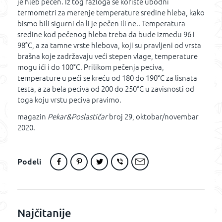
je hleb pečen. Iz tog razloga se koriste ubodni
termometri za merenje temperature sredine hleba, kako
bismo bili sigurni da li je pečen ili ne.. Temperatura
sredine kod pečenog hleba treba da bude između 96 i
98°C, a za tamne vrste hlebova, koji su pravljeni od vrsta
brašna koje zadržavaju veći stepen vlage, temperature
mogu ići i do 100°C. Prilikom pečenja peciva,
temperature u peći se kreću od 180 do 190°C za lisnata
testa, a za bela peciva od 200 do 250°C u zavisnosti od
toga koju vrstu peciva pravimo.
magazin
Pekar&Poslastičar
broj 29, oktobar/novembar
2020.
Podeli
Najčitanije