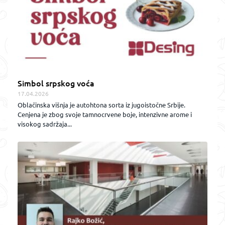
Simbol srpskog voća
17.04.2026
Oblačinska višnja je autohtona sorta iz jugoistočne Srbije.
Cenjena je zbog svoje tamnocrvene boje, intenzivne arome i
visokog sadržaja...