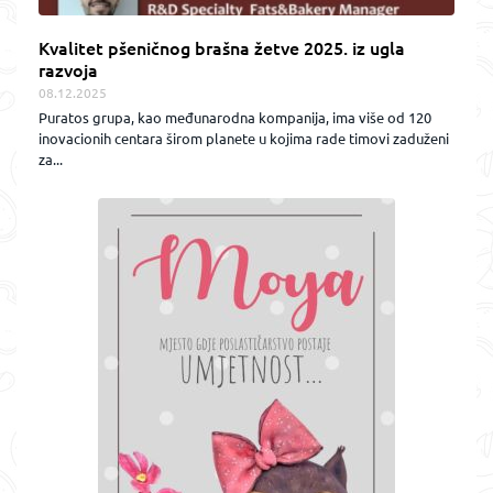
Kvalitet pšeničnog brašna žetve 2025. iz ugla
razvoja
08.12.2025
Puratos grupa, kao međunarodna kompanija, ima više od 120
inovacionih centara širom planete u kojima rade timovi zaduženi
za...