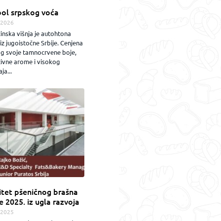
ol srpskog voća
.2026
inska višnja je autohtona
iz jugoistočne Srbije. Cenjena
og svoje tamnocrvene boje,
zivne arome i visokog
ja...
itet pšeničnog brašna
e 2025. iz ugla razvoja
.2025