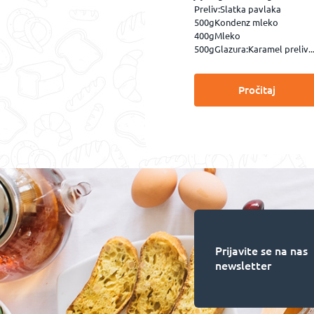
Preliv:Slatka pavlaka
500gKondenz mleko
400gMleko
500gGlazura:Karamel preliv..
Pročitaj
Prijavite se na nas
newsletter