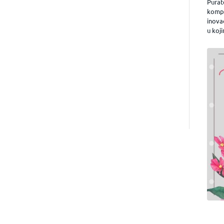
Purat
kompa
inova
u koji