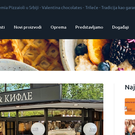
aioli u Srbiji
-
Valentina chocolates
-
Trileće
-
Tradicija kao garant kvali
sti
Novi proizvodi
Oprema
Predstavljamo
Događaji
Naj