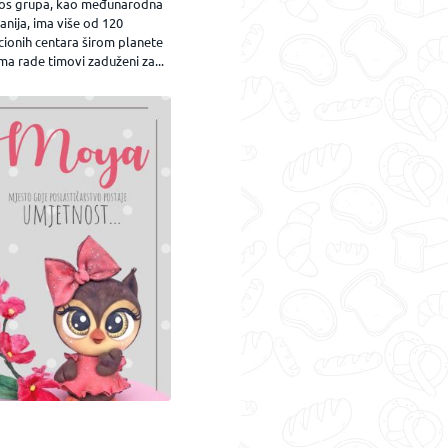
os grupa, kao međunarodna
nija, ima više od 120
cionih centara širom planete
ma rade timovi zaduženi za...