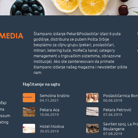
Štampano izdanje Pekar&Poslastičar izlazi 6 puta
godišnje, distribuira se putem Pošta Srbije
besplatno za ciljnu grupu (pekari, poslastičari,
mlinari, ketering kuće, HoReCa kanal, category
menagement u trgovačkim sistemima, obrazovne
institucije). Ako ste zainteresovani da primate
štampano izdanje našeg magazina i newsletter pišite
nam.
Najčitanije na sajtu
Semolina brašno
Poslastičarnica Bon
04.11.2021
06.06.2019
đaji
ma
Pekara Aca
Pekara Petrović
10.06.2019
07.06.2019
essum
eting
Savršen spoj, La Pr
Hotel Moskva
Boulangerie
30.05.2019
07.08.2019