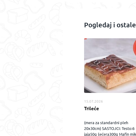
Pogledaj i ostale
15.07.2026
Trileće
(mera za standardni pleh
20x30cm) SASTOJCI: Testo:6
jaja50g šećera300g Mafin mi