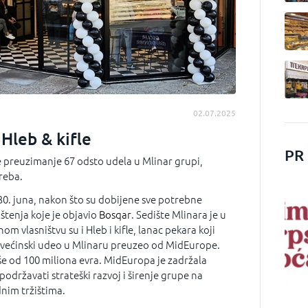
02.07.2025
 Hleb & kifle
PR
e preuzimanje 67 odsto udela u Mlinar grupi,
greba.
 30. juna, nakon što su dobijene sve potrebne
pštenja koje je objavio
Bosqar
. Sedište Mlinara je u
om vlasništvu su i Hleb i kifle, lanac pekara koji
je većinski udeo u Mlinaru preuzeo od MidEurope.
iše od 100 miliona evra. MidEuropa je zadržala
 podržavati strateški razvoj i širenje grupe na
nim tržištima.