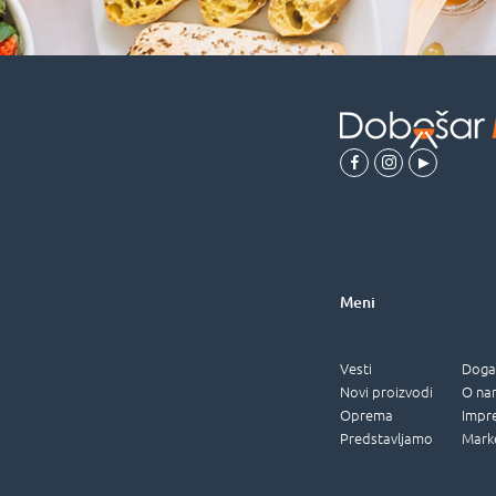
Meni
Vesti
Doga
Novi proizvodi
O na
Oprema
Impr
Predstavljamo
Mark