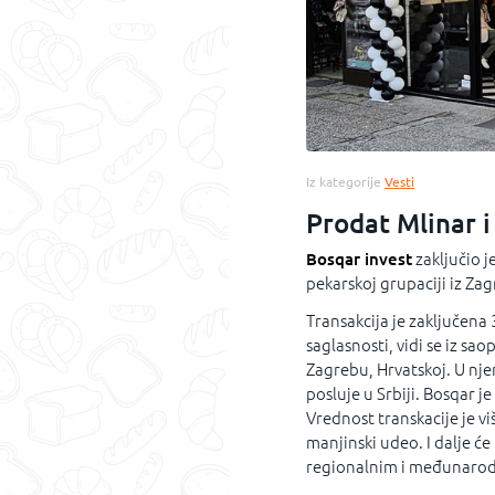
Iz kategorije
Vesti
Prodat Mlinar i
Bosqar invest
zaključio j
pekarskoj grupaciji iz Za
Transakcija je zaključena
saglasnosti, vidi se iz sao
Zagrebu, Hrvatskoj. U njen
posluje u Srbiji. Bosqar 
Vrednost transkacije je v
manjinski udeo. I dalje će
regionalnim i međunarod