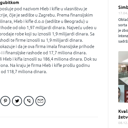
a gubitkom
Simb
i posluje pod nazivom Hleb i kifle u vlasništvu je
17.04
ije, čije je sedište u Zagrebu. Prema finansijskim
Oblač
linara, Hleb i kifle d.o.o (sedište u Beogradu) u
sorta 
rihode od oko 1,97 milijardi dinara. Najveću udeo u
je zb
rodaje robe koji su iznosili 1,9 milijardi dinara. Sa
inten
odi te firme iznosili su 1,9 milijardi dinara.
sadrža
okazuje i da je ova firma imala finansijske prihode
 i i finansijske rashode od 17,7 miliona dinara.
 Hleb i kifla iznosili su 186,4 miliona dinara. Dok su
liona. Na kraju je firma Hleb i kifle prošlu godinu
 od 118,7 miliona dinara.
Kval
žetv
08.12