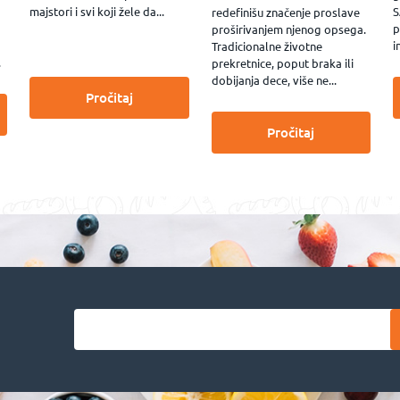
majstori i svi koji žele da...
S
redefinišu značenje proslave
p
proširivanjem njenog opsega.
i
Tradicionalne životne
.
prekretnice, poput braka ili
dobijanja dece, više ne...
Pročitaj
Pročitaj