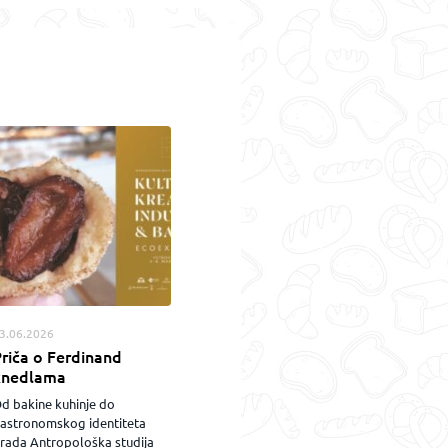
3.06.2026
riča o Ferdinand
knedlama
d bakine kuhinje do
astronomskog identiteta
rada Antropološka studija