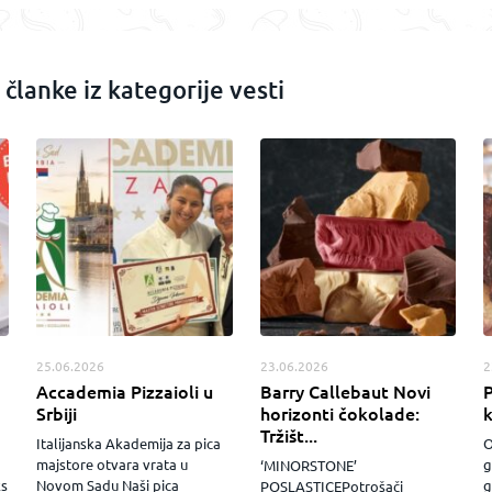
 članke iz kategorije vesti
25.06.2026
23.06.2026
2
Accademia Pizzaioli u
Barry Callebaut Novi
P
Srbiji
horizonti čokolade:
Tržišt...
Italijanska Akademija za pica
O
majstore otvara vrata u
g
‘MINORSTONE’
ks
Novom Sadu Naši pica
g
POSLASTICEPotrošači