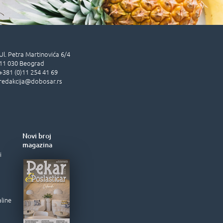
Ul.
Petra Martinovića 6/4
11 030
Beograd
+381 (0)11 254 41 69
redakcija@dobosar.rs
Novi broj
magazina
i
aline