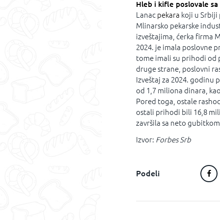
Hleb i kifle poslovale s
Lanac
pekara
koji u Srbij
Mlinarsko pekarske industr
izveštajima, ćerka firma M
2024. je imala poslovne p
tome imali su prihodi od p
druge strane, poslovni rash
Izveštaj za 2024. godinu p
od 1,7 miliona dinara, kao
Pored toga, ostale rashodi
ostali prihodi bili 16,8 mi
završila sa neto gubitkom
Izvor:
Forbes Srb
Podeli