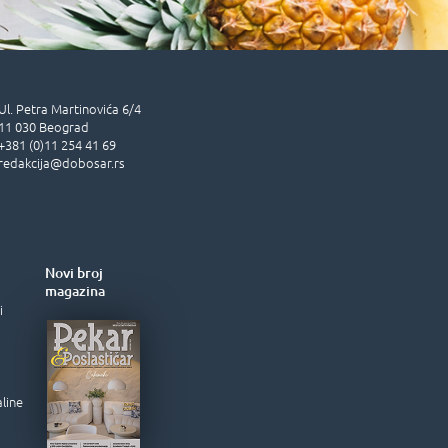
Ul.
Petra Martinovića 6/4
11 030
Beograd
+381 (0)11 254 41 69
redakcija@dobosar.rs
Novi broj
magazina
i
aline