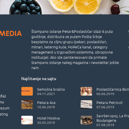
Štampano izdanje Pekar&Poslastičar izlazi 6 puta
godišnje, distribuira se putem Pošta Srbije
besplatno za ciljnu grupu (pekari, poslastičari,
mlinari, ketering kuće, HoReCa kanal, category
menagement u trgovačkim sistemima, obrazovne
institucije). Ako ste zainteresovani da primate
štampano izdanje našeg magazina i newsletter pišite
nam.
Najčitanije na sajtu
Semolina brašno
Poslastičarnica Bon
04.11.2021
06.06.2019
đaji
ma
Pekara Aca
Pekara Petrović
10.06.2019
07.06.2019
essum
eting
Savršen spoj, La Pr
Hotel Moskva
Boulangerie
30.05.2019
07.08.2019