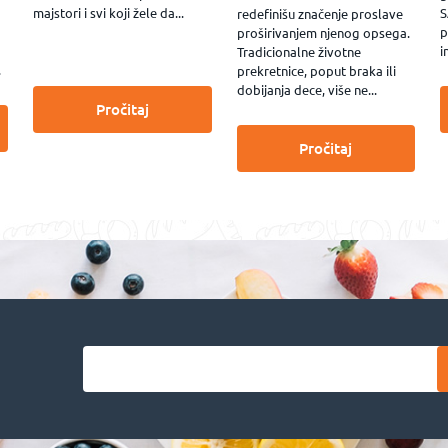
majstori i svi koji žele da...
S
redefinišu značenje proslave
p
proširivanjem njenog opsega.
i
Tradicionalne životne
.
prekretnice, poput braka ili
dobijanja dece, više ne...
Pročitaj
Pročitaj