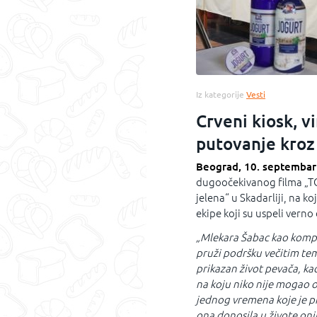
Iz kategorije
Vesti
Crveni kiosk, vi
putovanje kro
Beograd, 10. septembar
dugoočekivanog filma „
jelena“ u Skadarliji, na ko
ekipe koji su uspeli vern
„Mlekara Šabac kao kompani
pruži podršku večitim te
prikazan život pevača, kao
na koju niko nije mogao 
jednog vremena koje je pr
ona donosila u živote onih 