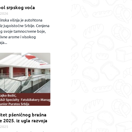
ol srpskog voća
.2026
inska višnja je autohtona
iz jugoistočne Srbije. Cenjena
og svoje tamnocrvene boje,
zivne arome i visokog
ja...
itet pšeničnog brašna
e 2025. iz ugla razvoja
.2025