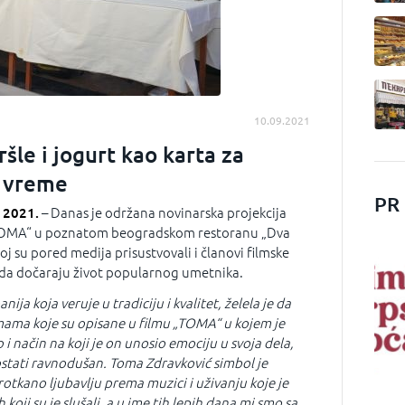
10.09.2021
ršle i jogurt kao karta za
z vreme
PR
 2021.
– Danas je održana novinarska projekcija
TOMA“ u poznatom beogradskom restoranu „Dva
joj su pored medija prisustvovali i članovi filmske
o da dočaraju život popularnog umetnika.
ja koja veruje u tradiciju i kvalitet, želela je da
mama koje su opisane u filmu „TOMA“ u kojem je
 i način na koji je on unosio emociju u svoja dela,
ostati ravnodušan. Toma Zdravković simbol je
otkano ljubavlju prema muzici i uživanju koje je
koji su je slušali, a u ime tih lepih dana mi smo sa