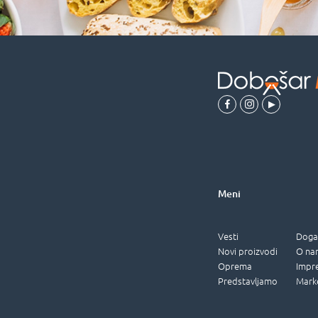
Meni
Vesti
Doga
Novi proizvodi
O na
Oprema
Impr
Predstavljamo
Mark