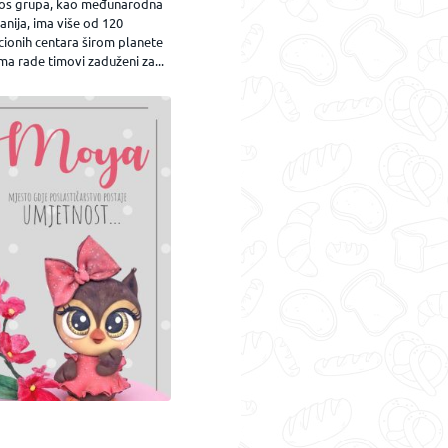
os grupa, kao međunarodna
nija, ima više od 120
cionih centara širom planete
ma rade timovi zaduženi za...