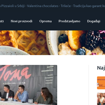
u Srbiji
-
Valentina chocolates
-
Trileće
-
Tradicija kao garant kvaliteta
-
sti
Novi proizvodi
Oprema
Predstavljamo
Događaji
Naj