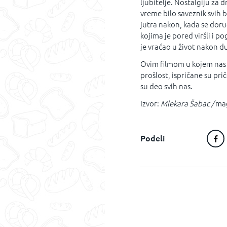
ljubitelje. Nostalgiju za
vreme bilo saveznik svih 
jutra nakon, kada se dor
kojima je pored viršli i po
je vraćao u život nakon d
Ovim filmom u kojem nas 
prošlost, ispričane su priče
su deo svih nas.
Izvor:
Mlekara Šabac /
ma
Podeli