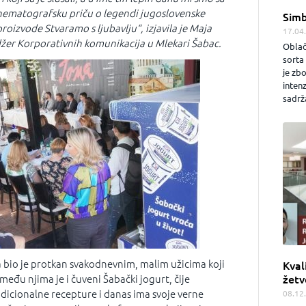
nematografsku priču o legendi jugoslovenske
Simb
proizvode Stvaramo s ljubavlju“, izjavila je Maja
17.04
žer Korporativnih komunikacija u Mlekari Šabac.
Oblač
sorta 
je zb
inten
sadrža
 bio je protkan svakodnevnim, malim užicima koji
Kval
 među njima je i čuveni Šabački jogurt, čije
žetv
dicionalne recepture i danas ima svoje verne
08.12