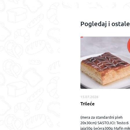
Pogledaj i ostale
15.07.2026
Trileće
(mera za standardni pleh
20x30cm) SASTOJCI: Testo:6
jaja50g šećera300g Mafin mi