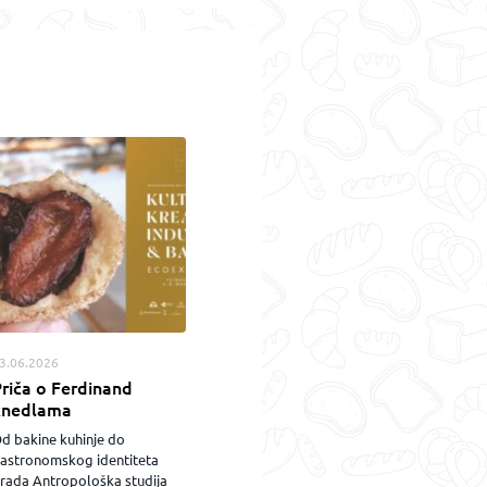
3.06.2026
riča o Ferdinand
knedlama
d bakine kuhinje do
astronomskog identiteta
rada Antropološka studija