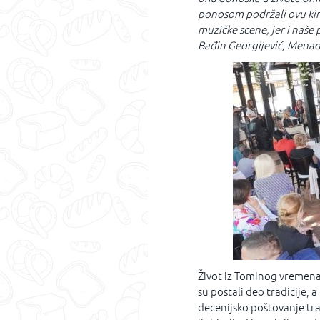
ponosom podržali ovu ki
muzičke scene, jer i naše 
Bađin Georgijević, Menad
Život iz Tominog vremena
su postali deo tradicije, a
decenijsko poštovanje tra