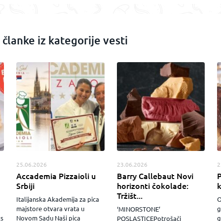
 članke iz kategorije vesti
25.06.2026
23.06.2026
2
Accademia Pizzaioli u
Barry Callebaut Novi
P
Srbiji
horizonti čokolade:
Tržišt...
Italijanska Akademija za pica
O
majstore otvara vrata u
g
‘MINORSTONE’
ks
Novom Sadu Naši pica
g
POSLASTICEPotrošači