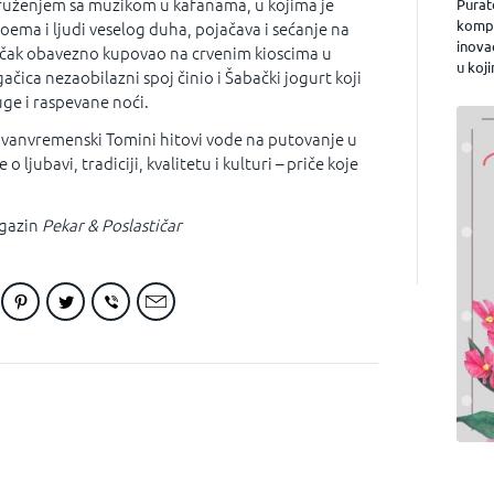
 druženjem sa muzikom u kafanama, u kojima je
Purat
kompa
boema i ljudi veselog duha, pojačava i sećanje na
inova
učak obavezno kupovao na crvenim kioscima u
u koji
gačica nezaobilazni spoj činio i Šabački jogurt koji
uge i raspevane noći.
vanvremenski Tomini hitovi vode na putovanje u
 o ljubavi, tradiciji, kvalitetu i kulturi – priče koje
gazin
Pekar & Poslastičar