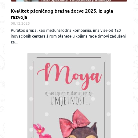
Kvalitet pšeničnog brašna žetve 2025. iz ugla
razvoja
08.12.2025
Puratos grupa, kao međunarodna kompanija, ima više od 120
inovacionih centara širom planete u kojima rade timovi zaduženi
za...