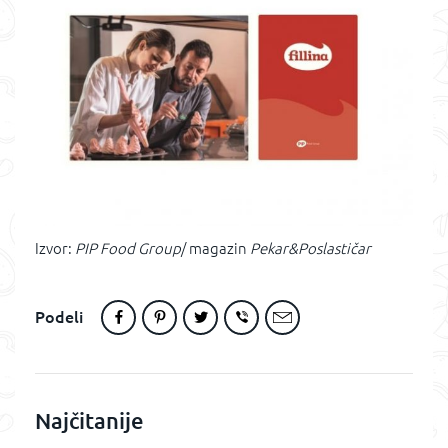
Izvor:
PIP Food Group
/ magazin
Pekar&Poslastičar
Podeli
Najčitanije