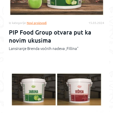
Iz kategorije
Novi proizvodi
15.03.2024
PIP Food Group otvara put ka
novim ukusima
Lansiranje Brenda voćnih nadeva ,Fillina“