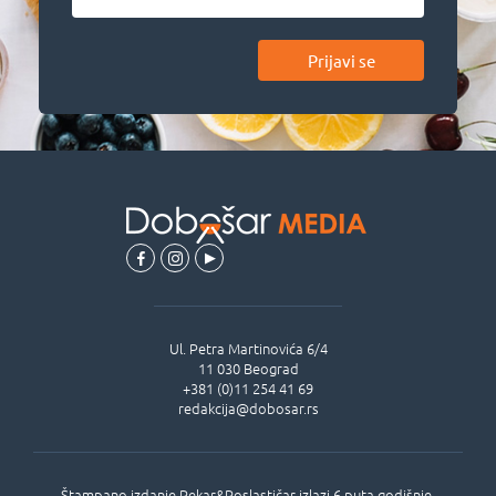
Prijavi se
Ul.
Petra Martinovića 6/4
11 030
Beograd
+381 (0)11 254 41 69
redakcija@dobosar.rs
Štampano izdanje Pekar&Poslastičar izlazi 6 puta godišnje,