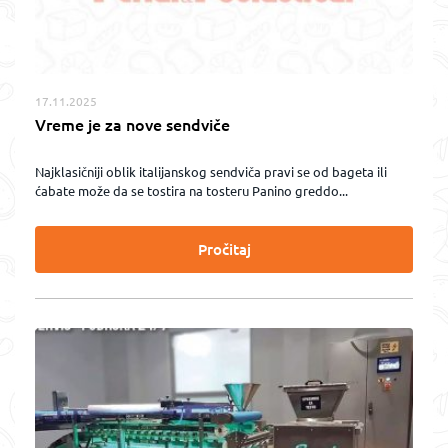
17.11.2025
Vreme je za nove sendviče
Najklasičniji oblik italijanskog sendviča pravi se od bageta ili
ćabate može da se tostira na tosteru Panino greddo...
Pročitaj