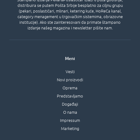
distribuira se putem Pošta Srbije besplatno za ciljnu grupu
(pekari, poslastičari, mlinari, ketering kuće, HoReCa kanal,
category menagement u trgovačkim sistemima, obrazovne
institucije). Ako ste zainteresovani da primate štampano
izdanje našeg magazina i newsletter pišite nam.
Meni
Vesti
Novi proizvodi
Oprema
Predstavljamo
Događaji
O nama
Impressum
Marketing