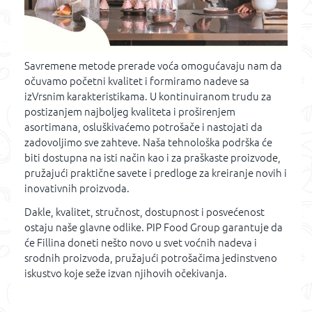
Savremene metode prerade voća omogućavaju nam da
očuvamo početni kvalitet i formiramo nadeve sa
izVrsnim karakteristikama. U kontinuiranom trudu za
postizanjem najboljeg kvaliteta i proširenjem
asortimana, osluškivaćemo potrošače i nastojati da
zadovoljimo sve zahteve. Naša tehnološka podrška će
biti dostupna na isti način kao i za praškaste proizvode,
pružajući praktične savete i predloge za kreiranje novih i
inovativnih proizvoda.
Dakle, kvalitet, stručnost, dostupnost i posvećenost
ostaju naše glavne odlike. PIP Food Group garantuje da
će Fillina doneti nešto novo u svet voćnih nadeva i
srodnih proizvoda, pružajući potrošačima jedinstveno
iskustvo koje seže izvan njihovih očekivanja.