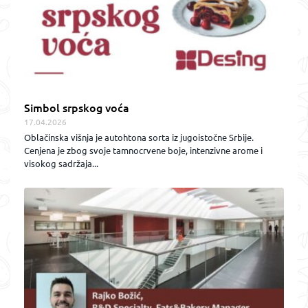
Simbol srpskog voća
17.04.2026
Oblačinska višnja je autohtona sorta iz jugoistočne Srbije.
Cenjena je zbog svoje tamnocrvene boje, intenzivne arome i
visokog sadržaja...