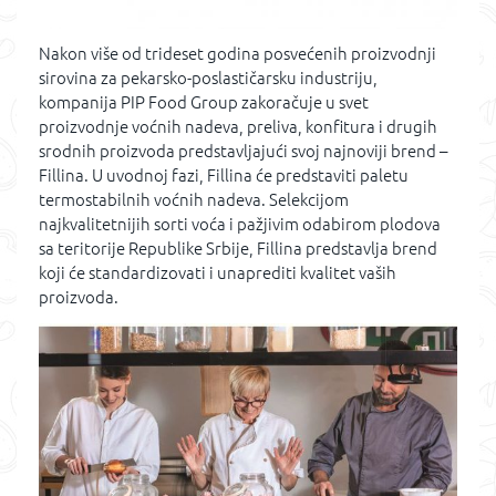
Nakon više od trideset godina posvećenih proizvodnji
sirovina za pekarsko-poslastičarsku industriju,
kompanija PIP Food Group zakoračuje u svet
proizvodnje voćnih nadeva, preliva, konfitura i drugih
srodnih proizvoda predstavljajući svoj najnoviji brend –
Fillina. U uvodnoj fazi, Fillina će predstaviti paletu
termostabilnih voćnih nadeva. Selekcijom
najkvalitetnijih sorti voća i pažjivim odabirom plodova
sa teritorije Republike Srbije, Fillina predstavlja brend
koji će standardizovati i unaprediti kvalitet vaših
proizvoda.