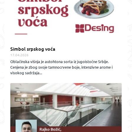
Simbol srpskog voća
17.04.2026
Oblačinska višnja je autohtona sorta iz jugoistočne Srbije.
Cenjena je zbog svoje tamnocrvene boje, intenzivne arome i
visokog sadržaja...