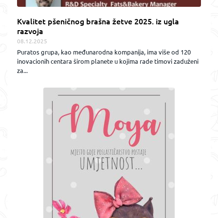
Kvalitet pšeničnog brašna žetve 2025. iz ugla
razvoja
08.12.2025
Puratos grupa, kao međunarodna kompanija, ima više od 120
inovacionih centara širom planete u kojima rade timovi zaduženi
za...