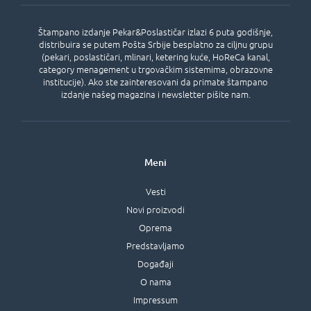
Štampano izdanje Pekar&Poslastičar izlazi 6 puta godišnje,
distribuira se putem Pošta Srbije besplatno za ciljnu grupu
(pekari, poslastičari, mlinari, ketering kuće, HoReCa kanal,
category menagement u trgovačkim sistemima, obrazovne
institucije). Ako ste zainteresovani da primate štampano
izdanje našeg magazina i newsletter pišite nam.
Meni
Vesti
Novi proizvodi
Oprema
Predstavljamo
Događaji
O nama
Impressum