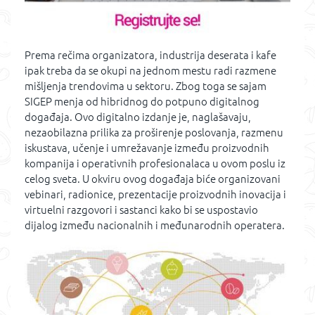
Prema rečima organizatora, industrija deserata i kafe
ipak treba da se okupi na jednom mestu radi razmene
mišljenja trendovima u sektoru. Zbog toga se sajam
SIGEP menja od hibridnog do potpuno digitalnog
događaja. Ovo digitalno izdanje je, naglašavaju,
nezaobilazna prilika za proširenje poslovanja, razmenu
iskustava, učenje i umrežavanje između proizvodnih
kompanija i operativnih profesionalaca u ovom poslu iz
celog sveta. U okviru ovog događaja biće organizovani
vebinari, radionice, prezentacije proizvodnih inovacija i
virtuelni razgovori i sastanci kako bi se uspostavio
dijalog između nacionalnih i međunarodnih operatera.