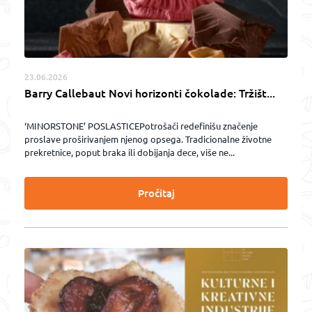
23.06.2026
Barry Callebaut Novi horizonti čokolade: Tržišt...
‘MINORSTONE’ POSLASTICEPotrošači redefinišu značenje
proslave proširivanjem njenog opsega. Tradicionalne životne
prekretnice, poput braka ili dobijanja dece, više ne...
Pročitaj