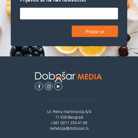
Prijavi se
Ul.
Petra Martinovića 6/4
11 030
Beograd
+381 (0)11 254 41 69
redakcija@dobosar.rs