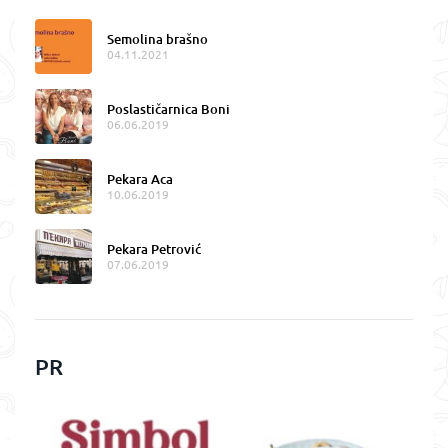
Semolina brašno
04.11.2021
Poslastičarnica Boni
06.06.2019
Pekara Aca
10.06.2019
Pekara Petrović
07.06.2019
PR