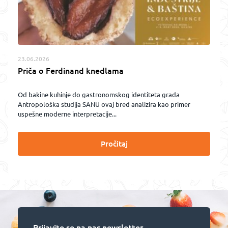
23.06.2026
Priča o Ferdinand knedlama
Od bakine kuhinje do gastronomskog identiteta grada
Antropološka studija SANU ovaj bred analizira kao primer
uspešne moderne interpretacije...
Pročitaj
Prijavite se na nas newsletter