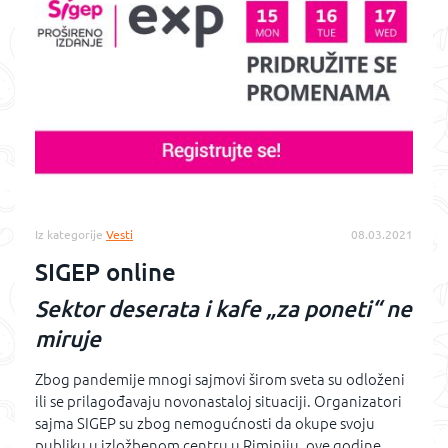
Iz kategorije
Vesti
08.03.2021
SIGEP online
Sektor deserata i kafe „za poneti“ ne
miruje
Zbog pandemije mnogi sajmovi širom sveta su odloženi
ili se prilagođavaju novonastaloj situaciji. Organizatori
sajma SIGEP su zbog nemogućnosti da okupe svoju
publiku u izložbenom centru u Riminiju, ove godine