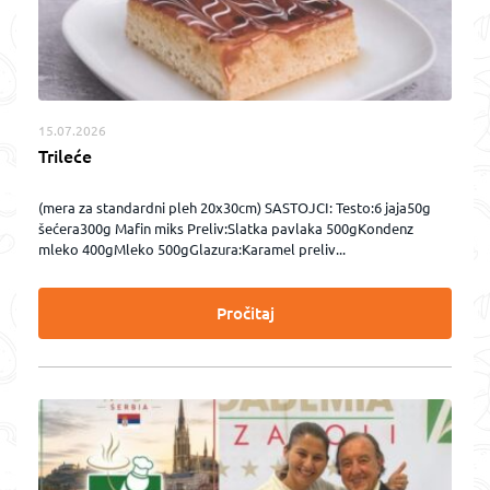
15.07.2026
Trileće
(mera za standardni pleh 20x30cm) SASTOJCI: Testo:6 jaja50g
šećera300g Mafin miks Preliv:Slatka pavlaka 500gKondenz
mleko 400gMleko 500gGlazura:Karamel preliv...
Pročitaj