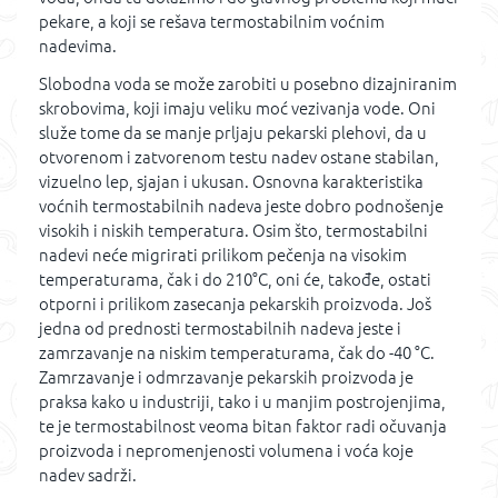
pekare, a koji se rešava termostabilnim voćnim
nadevima.
Slobodna voda se može zarobiti u posebno dizajniranim
skrobovima, koji imaju veliku moć vezivanja vode. Oni
služe tome da se manje prljaju pekarski plehovi, da u
otvorenom i zatvorenom testu nadev ostane stabilan,
vizuelno lep, sjajan i ukusan. Osnovna karakteristika
voćnih termostabilnih nadeva jeste dobro podnošenje
visokih i niskih temperatura. Osim što, termostabilni
nadevi neće migrirati prilikom pečenja na visokim
temperaturama, čak i do 210°C, oni će, takođe, ostati
otporni i prilikom zasecanja pekarskih proizvoda. Još
jedna od prednosti termostabilnih nadeva jeste i
zamrzavanje na niskim temperaturama, čak do -40 °C.
Zamrzavanje i odmrzavanje pekarskih proizvoda je
praksa kako u industriji, tako i u manjim postrojenjima,
te je termostabilnost veoma bitan faktor radi očuvanja
proizvoda i nepromenjenosti volumena i voća koje
nadev sadrži.