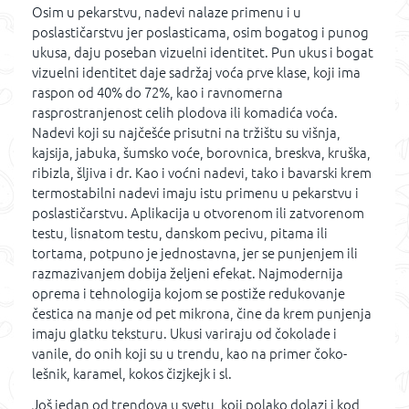
Osim u pekarstvu, nadevi nalaze primenu i u
poslastičarstvu jer poslasticama, osim bogatog i punog
ukusa, daju poseban vizuelni identitet. Pun ukus i bogat
vizuelni identitet daje sadržaj voća prve klase, koji ima
raspon od 40% do 72%, kao i ravnomerna
rasprostranjenost celih plodova ili komadića voća.
Nadevi koji su najčešće prisutni na tržištu su višnja,
kajsija, jabuka, šumsko voće, borovnica, breskva, kruška,
ribizla, šljiva i dr. Kao i voćni nadevi, tako i bavarski krem
termostabilni nadevi imaju istu primenu u pekarstvu i
poslastičarstvu. Aplikacija u otvorenom ili zatvorenom
testu, lisnatom testu, danskom pecivu, pitama ili
tortama, potpuno je jednostavna, jer se punjenjem ili
razmazivanjem dobija željeni efekat. Najmodernija
oprema i tehnologija kojom se postiže redukovanje
čestica na manje od pet mikrona, čine da krem punjenja
imaju glatku teksturu. Ukusi variraju od čokolade i
vanile, do onih koji su u trendu, kao na primer čoko-
lešnik, karamel, kokos čizjkejk i sl.
Još jedan od trendova u svetu, koji polako dolazi i kod