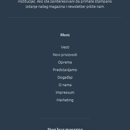
institucije). Ako ste zainteresovani da primate štampano
izdanje našeg magazina i newsletter pišite nam.
Meni
Vesti
Novi proizvodi
Oprema
Predstavljamo
Događaji
O nama
Impressum
Marketing
Novi broj magazina