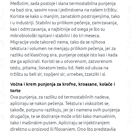
Međutim, sada postoje i slana termostabilna punjenja
na bazi sira, sasvim nova i jedinstvena na našem tržištu.
Koriste se kako u manjim, zanatskim postrojenjima, tako
i u industriji. Stabilni su prilikom pečenja, zamrzavanja,
kao i odmrzavanja, a najbitnije od svega je što su
mikrobiološki ispitani i stabilni i do tri meseca.
Migracije vode takoreći nema, tako da se njihova
tekstura i volumen ne menjaju prilikom pečenja, jer za
razliku od klasičnog sira, punjenje ostaje isto kao i kada
ste ga aplicirali. Koristi se u otvorenom, zatvorenom
testu, pitama, lisnatom testu itd. Neki od ukusa na
tržištu su beli sir, topljeni sir, urnebes, tzatziki i sl.
Voćna i krem punjenja za krofne, kroasane, kolače i
torte
Ova punjenja, za razliku od termostabilnih nadeva,
apliciraju se nakon pečenja. Tekstura i viskozitet se,
takođe, potpuno razlikuju, jer je i namena ovih punjenja
drugačija, te se doziranje može vršiti kako manuelnim,
tako i mašinskim putem. Apliciraju se injektiranjem
direktno u proizvod ili filovanjem. Ono što predstavlja