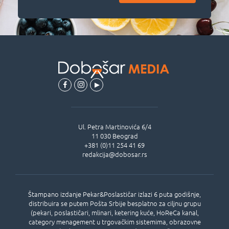
Ul.
Petra Martinovića 6/4
11 030
Beograd
+381 (0)11 254 41 69
redakcija@dobosar.rs
Štampano izdanje Pekar&Poslastičar izlazi 6 puta godišnje,
distribuira se putem Pošta Srbije besplatno za ciljnu grupu
(pekari, poslastičari, mlinari, ketering kuće, HoReCa kanal,
category menagement u trgovačkim sistemima, obrazovne