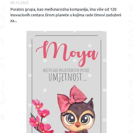
08.12.2025
Puratos grupa, kao međunarodna kompanija, ima više od 120
inovacionih centara širom planete u kojima rade timovi zaduženi
za...