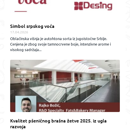
Simbol srpskog voća
17.04.2026
Oblačinska višnja je autohtona sorta iz jugoistočne Srbije.
Cenjena je zbog svoje tamnocrvene boje, intenzivne arome i
visokog sadržaja...
Kvalitet pšeničnog brašna žetve 2025. iz ugla
razvoja