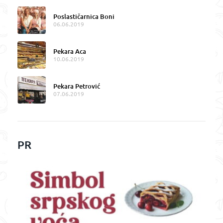
Poslastičarnica Boni
06.06.2019
Pekara Aca
10.06.2019
Pekara Petrović
07.06.2019
PR