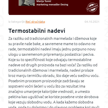
Iz kategorije
Reč stručnjaka
04.10.2021
Termostabilni nadevi
Za razliku od tradicionalnih marmelada i džemova koje
su pravile naše bake, a savremene mame to odavno ne
rade, termostabilni nadevi imaju jednu potpuno novu
ulogu u savremenom pripremanju poslastica i peciva.
Koje su to specifičnosti koje odvajaju termostabilne
nadeve od drugih proizvoda na bazi voća? Za razliku od
tradicionalnih džemova i marmelada, nadevi prolaze
kroz manju termičku obradu, što daje veću svežinu voću.
Posebnim procesom proizvodnje zadržavaju se
sopstveni voćni šećeri u voću što za rezultat ima
značajno umanjenje kalorijske vrednosti, a umesto
pektina kao ugušćivač se koriste posebne vrste skrobova
koje vezuju slobodnu vodu. A kada kažemo slobodna
voda, onda tu dolazimo i do glavnog problema koji muči