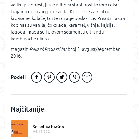
veliku prednost, jeste njihova stabilnost tokom roka
trajanja gotovog proizvoda. Koriste se za krofne,
kroasane, kolače, torte i druge poslastice. Prisutni ukusi
kod nas su vanila, čokolada, karamel, višnja, kajsija,
jagoda, mada su i u ovom segmentu u trendu
kombinacije ukusa.
magazin
Pekar&Poslastičar
broj 5, avgust/septembar
2016.
Podeli
Najčitanije
Semolina brašno
04.11.2021