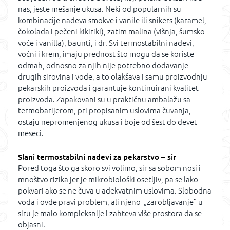
nas, jeste mešanje ukusa. Neki od popularnih su
kombinacije nadeva smokve i vanile ili snikers (karamel,
čokolada i pečeni kikiriki), zatim malina (višnja, šumsko
voće i vanilla), baunti, i dr. Svi termostabilni nadevi,
voćni i krem, imaju prednost što mogu da se koriste
odmah, odnosno za njih nije potrebno dodavanje
drugih sirovina i vode, a to olakšava i samu proizvodnju
pekarskih proizvoda i garantuje kontinuirani kvalitet
proizvoda. Zapakovani su u praktičnu ambalažu sa
termobarijerom, pri propisanim uslovima čuvanja,
ostaju nepromenjenog ukusa i boje od šest do devet
meseci.
Slani termostabilni nadevi za pekarstvo – sir
Pored toga što ga skoro svi volimo, sir sa sobom nosi i
mnoštvo rizika jer je mikrobiološki osetljiv, pa se lako
pokvari ako se ne čuva u adekvatnim uslovima. Slobodna
voda i ovde pravi problem, ali njeno „zarobljavanje” u
siru je malo kompleksnije i zahteva više prostora da se
objasni.