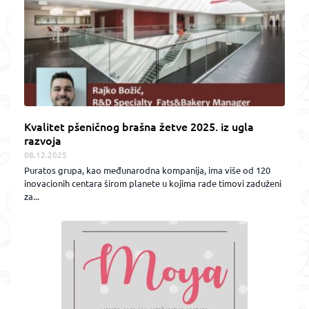
Kvalitet pšeničnog brašna žetve 2025. iz ugla
razvoja
08.12.2025
Puratos grupa, kao međunarodna kompanija, ima više od 120
inovacionih centara širom planete u kojima rade timovi zaduženi
za...