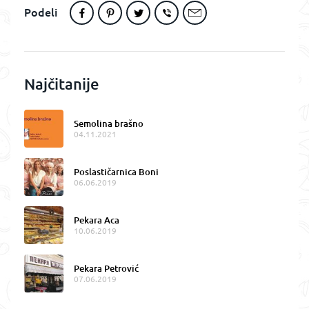
Podeli
Najčitanije
Semolina brašno
04.11.2021
Poslastičarnica Boni
06.06.2019
Pekara Aca
10.06.2019
Pekara Petrović
07.06.2019