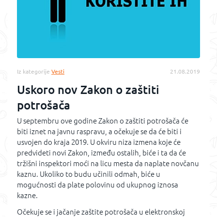
Iz kategorije
Vesti
21.08.2019
Uskoro nov Zakon o zaštiti
potrošača
U septembru ove godine Zakon o zaštiti potrošača će
biti iznet na javnu raspravu, a očekuje se da će biti i
usvojen do kraja 2019. U okviru niza izmena koje će
predvideti novi Zakon, između ostalih, biće i ta da će
tržišni inspektori moći na licu mesta da naplate novčanu
kaznu. Ukoliko to budu učinili odmah, biće u
mogućnosti da plate polovinu od ukupnog iznosa
kazne.
Očekuje se i jačanje zaštite potrošača u elektronskoj