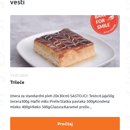
vesti
15.07.2026
Trileće
(mera za standardni pleh 20x30cm) SASTOJCI: Testo:6 jaja50g
šećera300g Mafin miks Preliv:Slatka pavlaka 500gKondenz
mleko 400gMleko 500gGlazura:Karamel preliv...
Pročitaj