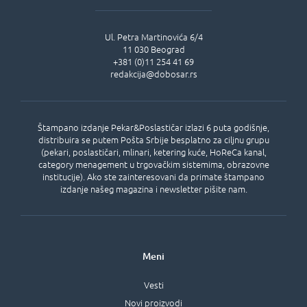
Ul.
Petra Martinovića 6/4
11 030
Beograd
+381 (0)11 254 41 69
redakcija@dobosar.rs
Štampano izdanje Pekar&Poslastičar izlazi 6 puta godišnje,
distribuira se putem Pošta Srbije besplatno za ciljnu grupu
(pekari, poslastičari, mlinari, ketering kuće, HoReCa kanal,
category menagement u trgovačkim sistemima, obrazovne
institucije). Ako ste zainteresovani da primate štampano
izdanje našeg magazina i newsletter pišite nam.
Meni
Vesti
Novi proizvodi