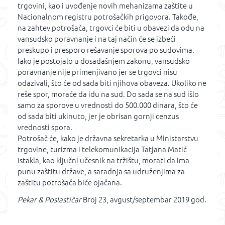
trgovini, kao i uvođenje novih mehanizama zaštite u
Nacionalnom registru potrošačkih prigovora. Takođe,
na zahtev potrošača, trgovci će biti u obavezi da odu na
vansudsko poravnanje i na taj način će se izbeći
preskupo i presporo rešavanje sporova po sudovima.
Iako je postojalo u dosadašnjem zakonu, vansudsko
poravnanje nije primenjivano jer se trgovci nisu
odazivali, što će od sada biti njihova obaveza. Ukoliko ne
reše spor, moraće da idu na sud. Do sada se na sud išlo
samo za sporove u vrednosti do 500.000 dinara, što će
od sada biti ukinuto, jer je obrisan gornji cenzus
vrednosti spora.
Potrošač će, kako je državna sekretarka u Ministarstvu
trgovine, turizma i telekomunikacija Tatjana Matić
istakla, kao ključni učesnik na tržištu, morati da ima
punu zaštitu države, a saradnja sa udruženjima za
zaštitu potrošača biće ojačana.
Pekar & Poslastičar
Broj 23, avgust/septembar 2019 god.