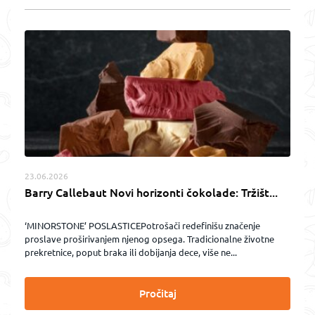
23.06.2026
Barry Callebaut Novi horizonti čokolade: Tržišt...
‘MINORSTONE’ POSLASTICEPotrošači redefinišu značenje
proslave proširivanjem njenog opsega. Tradicionalne životne
prekretnice, poput braka ili dobijanja dece, više ne...
Pročitaj