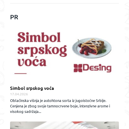
PR
Simbol srpskog voća
17.04.2026
Oblačinska višnja je autohtona sorta iz jugoistočne Srbije.
Cenjena je zbog svoje tamnocrvene boje, intenzivne arome i
visokog sadržaja...