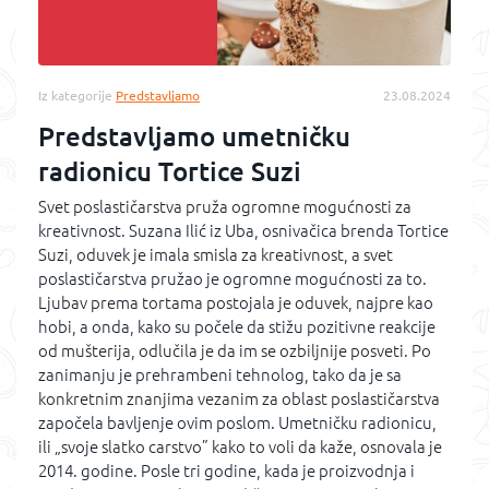
Iz kategorije
Predstavljamo
23.08.2024
Predstavljamo umetničku
radionicu Tortice Suzi
Svet poslastičarstva pruža ogromne mogućnosti za
kreativnost. Suzana Ilić iz Uba, osnivačica brenda Tortice
Suzi, oduvek je imala smisla za kreativnost, a svet
poslastičarstva pružao je ogromne mogućnosti za to.
Ljubav prema tortama postojala je oduvek, najpre kao
hobi, a onda, kako su počele da stižu pozitivne reakcije
od mušterija, odlučila je da im se ozbiljnije posveti. Po
zanimanju je prehrambeni tehnolog, tako da je sa
konkretnim znanjima vezanim za oblast poslastičarstva
započela bavljenje ovim poslom. Umetničku radionicu,
ili „svoje slatko carstvo” kako to voli da kaže, osnovala je
2014. godine. Posle tri godine, kada je proizvodnja i