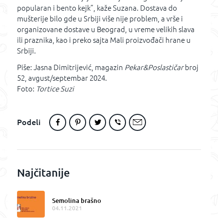
popularan i bento kejk”, kaže Suzana. Dostava do
mušterije bilo gde u Srbiji više nije problem, a vrše i
organizovane dostave u Beograd, u vreme velikih slava
ili praznika, kao i preko sajta Mali proizvođači hrane u
Srbiji.
Piše: Jasna Dimitrijević, magazin
Pekar&Poslastičar
broj
52, avgust/septembar 2024.
Foto:
Tortice Suzi
Podeli
Najčitanije
Semolina brašno
04.11.2021