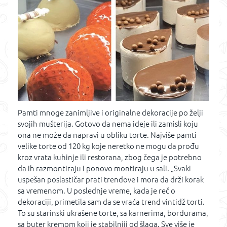
Pamti mnoge zanimljive i originalne dekoracije po želji
svojih mušterija. Gotovo da nema ideje ili zamisli koju
ona ne može da napravi u obliku torte. Najviše pamti
velike torte od 120 kg koje neretko ne mogu da prođu
kroz vrata kuhinje ili restorana, zbog čega je potrebno
da ih razmontiraju i ponovo montiraju u sali. „Svaki
uspešan poslastičar prati trendove i mora da drži korak
sa vremenom. U poslednje vreme, kada je reč o
dekoraciji, primetila sam da se vraća trend vintidž torti.
To su starinski ukrašene torte, sa karnerima, bordurama,
sa buter kremom koji je stabilniji od šlaga. Sve više je