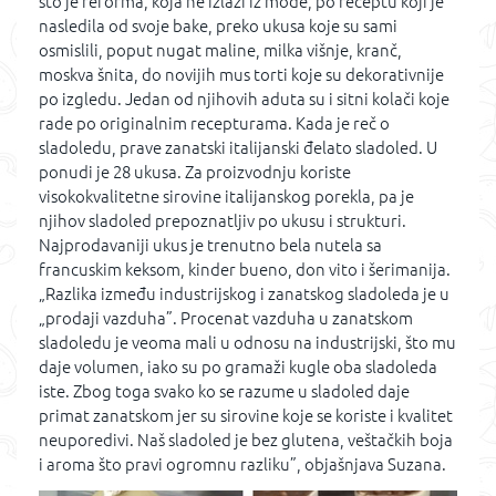
što je reforma, koja ne izlazi iz mode, po receptu koji je
nasledila od svoje bake, preko ukusa koje su sami
osmislili, poput nugat maline, milka višnje, kranč,
moskva šnita, do novijih mus torti koje su dekorativnije
po izgledu. Jedan od njihovih aduta su i sitni kolači koje
rade po originalnim recepturama. Kada je reč o
sladoledu, prave zanatski italijanski đelato sladoled. U
ponudi je 28 ukusa. Za proizvodnju koriste
visokokvalitetne sirovine italijanskog porekla, pa je
njihov sladoled prepoznatljiv po ukusu i strukturi.
Najprodavaniji ukus je trenutno bela nutela sa
francuskim keksom, kinder bueno, don vito i šerimanija.
„Razlika između industrijskog i zanatskog sladoleda je u
„prodaji vazduha”. Procenat vazduha u zanatskom
sladoledu je veoma mali u odnosu na industrijski, što mu
daje volumen, iako su po gramaži kugle oba sladoleda
iste. Zbog toga svako ko se razume u sladoled daje
primat zanatskom jer su sirovine koje se koriste i kvalitet
neuporedivi. Naš sladoled je bez glutena, veštačkih boja
i aroma što pravi ogromnu razliku”, objašnjava Suzana.