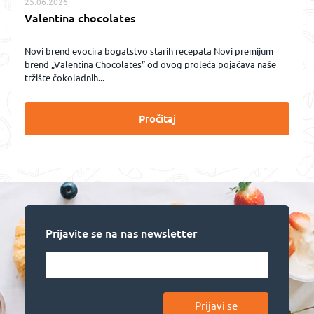
25.06.2026
Valentina chocolates
Novi brend evocira bogatstvo starih recepata Novi premijum
brend „Valentina Chocolates” od ovog proleća pojačava naše
tržište čokoladnih...
Pročitaj
Prijavite se na nas newsletter
Prijavi se