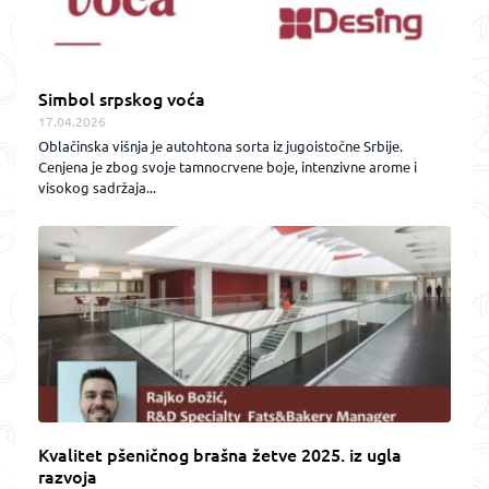
Simbol srpskog voća
17.04.2026
Oblačinska višnja je autohtona sorta iz jugoistočne Srbije.
Cenjena je zbog svoje tamnocrvene boje, intenzivne arome i
visokog sadržaja...
Kvalitet pšeničnog brašna žetve 2025. iz ugla
razvoja