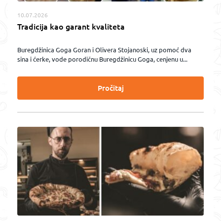
10.07.2026
Tradicija kao garant kvaliteta
Buregdžinica Goga Goran i Olivera Stojanoski, uz pomoć dva
sina i ćerke, vode porodičnu Buregdžinicu Goga, cenjenu u...
Pročitaj