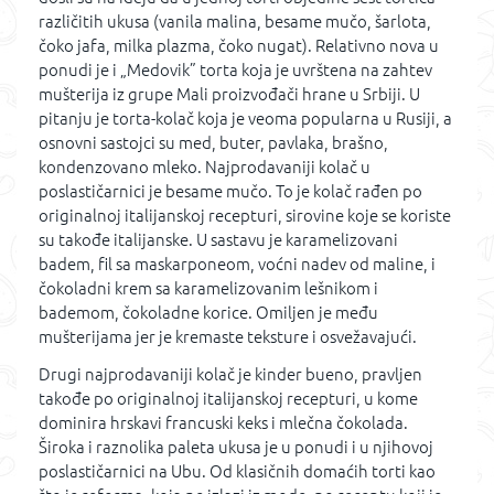
različitih ukusa (vanila malina, besame mučo, šarlota,
čoko jafa, milka plazma, čoko nugat). Relativno nova u
ponudi je i „Medovik” torta koja je uvrštena na zahtev
mušterija iz grupe Mali proizvođači hrane u Srbiji. U
pitanju je torta-kolač koja je veoma popularna u Rusiji, a
osnovni sastojci su med, buter, pavlaka, brašno,
kondenzovano mleko. Najprodavaniji kolač u
poslastičarnici je besame mučo. To je kolač rađen po
originalnoj italijanskoj recepturi, sirovine koje se koriste
su takođe italijanske. U sastavu je karamelizovani
badem, fil sa maskarponeom, voćni nadev od maline, i
čokoladni krem sa karamelizovanim lešnikom i
bademom, čokoladne korice. Omiljen je među
mušterijama jer je kremaste teksture i osvežavajući.
Drugi najprodavaniji kolač je kinder bueno, pravljen
takođe po originalnoj italijanskoj recepturi, u kome
dominira hrskavi francuski keks i mlečna čokolada.
Široka i raznolika paleta ukusa je u ponudi i u njihovoj
poslastičarnici na Ubu. Od klasičnih domaćih torti kao