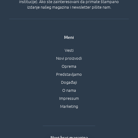
institucije). Ako ste zainteresovani da primate štampano
izdanje našeg magazina i newsletter pišite nam.
Meni
Vesti
Novi proizvodi
Oprema
Predstavljamo
Događaji
O nama
Impressum
Marketing
Novi broj magazina