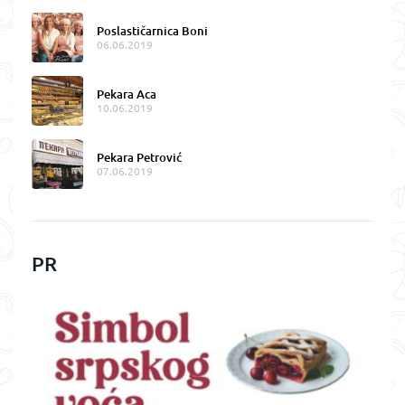
Poslastičarnica Boni
06.06.2019
Pekara Aca
10.06.2019
Pekara Petrović
07.06.2019
PR