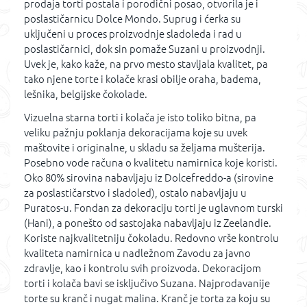
prodaja torti postala i porodični posao, otvorila je i
poslastičarnicu Dolce Mondo. Suprug i ćerka su
uključeni u proces proizvodnje sladoleda i rad u
poslastičarnici, dok sin pomaže Suzani u proizvodnji.
Uvek je, kako kaže, na prvo mesto stavljala kvalitet, pa
tako njene torte i kolače krasi obilje oraha, badema,
lešnika, belgijske čokolade.
Vizuelna starna torti i kolača je isto toliko bitna, pa
veliku pažnju poklanja dekoracijama koje su uvek
maštovite i originalne, u skladu sa željama mušterija.
Posebno vode računa o kvalitetu namirnica koje koristi.
Oko 80% sirovina nabavljaju iz Dolcefreddo-a (sirovine
za poslastičarstvo i sladoled), ostalo nabavljaju u
Puratos-u. Fondan za dekoraciju torti je uglavnom turski
(Hani), a ponešto od sastojaka nabavljaju iz Zeelandie.
Koriste najkvalitetniju čokoladu. Redovno vrše kontrolu
kvaliteta namirnica u nadležnom Zavodu za javno
zdravlje, kao i kontrolu svih proizvoda. Dekoracijom
torti i kolača bavi se isključivo Suzana. Najprodavanije
torte su kranč i nugat malina. Kranč je torta za koju su