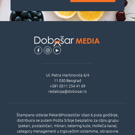
Ul.
Petra Martinovića 6/4
11 030
Beograd
+381 (0)11 254 41 69
redakcija@dobosar.rs
Štampano izdanje Pekar&Poslastičar izlazi 6 puta godišnje,
distribuira se putem Pošta Srbije besplatno za ciljnu grupu
(pekari, poslastičari, mlinari, ketering kuće, HoReCa kanal,
category menagement u trgovačkim sistemima, obrazovne