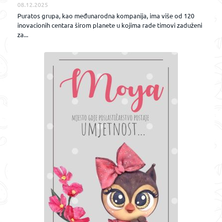
08.12.2025
Puratos grupa, kao međunarodna kompanija, ima više od 120
inovacionih centara širom planete u kojima rade timovi zaduženi
za...