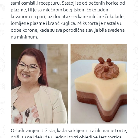
sami osmislili recepturu. Sastoji se od pečenih korica od
plazme, fil je sa mlečnom belgijskom čokoladom
kuvanom na pari, uz dodatak seckane mlečne čokolade,
lomljene plazme i kranč kuglica. Miks torta je nastala u
doba korone, kada su sva porodična slavlja bila svedena
na minimum.
Osluškivanjem tržišta, kada su klijenti tražili manje torte,
došli su na ideju da u jednoj torti objedine šest tortica