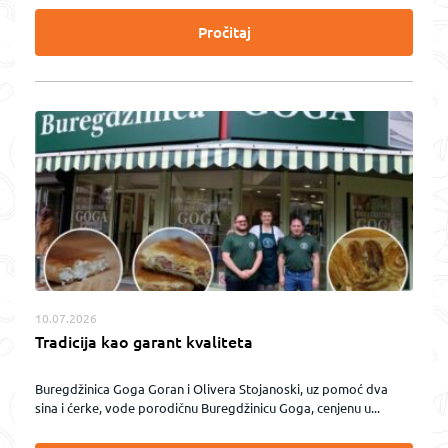
Pročitaj
10.07.2026
Tradicija kao garant kvaliteta
Buregdžinica Goga Goran i Olivera Stojanoski, uz pomoć dva
sina i ćerke, vode porodičnu Buregdžinicu Goga, cenjenu u...