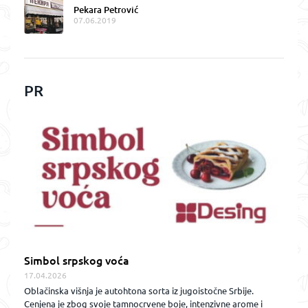
Pekara Petrović
07.06.2019
PR
Simbol srpskog voća
17.04.2026
Oblačinska višnja je autohtona sorta iz jugoistočne Srbije.
Cenjena je zbog svoje tamnocrvene boje, intenzivne arome i