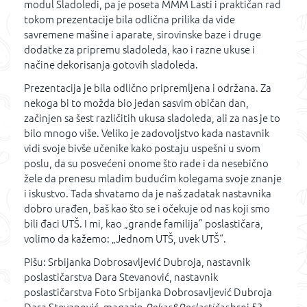
modul Sladoledi, pa je poseta MMM Lasti i praktičan rad
tokom prezentacije bila odlična prilika da vide
savremene mašine i aparate, sirovinske baze i druge
dodatke za pripremu sladoleda, kao i razne ukuse i
načine dekorisanja gotovih sladoleda.
Prezentacija je bila odlično pripremljena i održana. Za
nekoga bi to možda bio jedan sasvim običan dan,
začinjen sa šest različitih ukusa sladoleda, ali za nas je to
bilo mnogo više. Veliko je zadovoljstvo kada nastavnik
vidi svoje bivše učenike kako postaju uspešni u svom
poslu, da su posvećeni onome što rade i da nesebično
žele da prenesu mladim budućim kolegama svoje znanje
i iskustvo. Tada shvatamo da je naš zadatak nastavnika
dobro urađen, baš kao što se i očekuje od nas koji smo
bili đaci UTŠ. I mi, kao „grande familija” poslastičara,
volimo da kažemo: „Jednom UTŠ, uvek UTŠ“.
Pišu: Srbijanka Dobrosavljević Dubroja, nastavnik
poslastičarstva Dara Stevanović, nastavnik
poslastičarstva Foto Srbijanka Dobrosavljević Dubroja