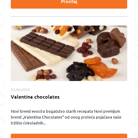
Pročitaj
25.06.2026
Valentina chocolates
Novi brend evocira bogatstvo starih recepata Novi premijum
brend „Valentina Chocolates” od ovog proleća pojačava naše
tržište čokoladnih...