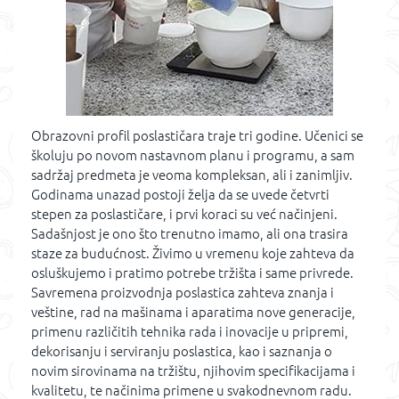
Obrazovni profil poslastičara traje tri godine. Učenici se
školuju po novom nastavnom planu i programu, a sam
sadržaj predmeta je veoma kompleksan, ali i zanimljiv.
Godinama unazad postoji želja da se uvede četvrti
stepen za poslastičare, i prvi koraci su već načinjeni.
Sadašnjost je ono što trenutno imamo, ali ona trasira
staze za budućnost. Živimo u vremenu koje zahteva da
osluškujemo i pratimo potrebe tržišta i same privrede.
Savremena proizvodnja poslastica zahteva znanja i
veštine, rad na mašinama i aparatima nove generacije,
primenu različitih tehnika rada i inovacije u pripremi,
dekorisanju i serviranju poslastica, kao i saznanja o
novim sirovinama na tržištu, njihovim specifikacijama i
kvalitetu, te načinima primene u svakodnevnom radu.