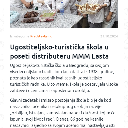
Iz kategorije
Predstavljamo
21.10.2024
Ugostiteljsko-turistička škola u
poseti distributeru MMM Lasta
Ugostiteljsko-turistička škola u Beogradu, sa svojom
višedecenijskom tradicijom koja datira iz 1938. godine,
poznata je kao rasadnik kvalitetnih ugostiteljsko-
turističkih radnika. U to vreme, škola je postavljala visoke
zahteve i učenicima i zaposlenom osoblju.
Glavni zadatak i smisao postojanja škole bio je da kod
nastavnika, učenika i celokupnog osoblja razvije
„ozbiljan, istrajan, samostalan napor i dužnost kojim će
ispuniti svoj život i rad“. Danas, 86 godina kasnije,
nastavnici, zajedno sa svojim učenicima, nastavljaju isti