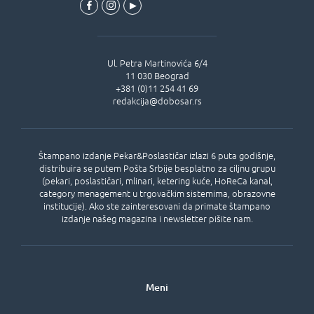
Ul.
Petra Martinovića 6/4
11 030
Beograd
+381 (0)11 254 41 69
redakcija@dobosar.rs
Štampano izdanje Pekar&Poslastičar izlazi 6 puta godišnje,
distribuira se putem Pošta Srbije besplatno za ciljnu grupu
(pekari, poslastičari, mlinari, ketering kuće, HoReCa kanal,
category menagement u trgovačkim sistemima, obrazovne
institucije). Ako ste zainteresovani da primate štampano
izdanje našeg magazina i newsletter pišite nam.
Meni