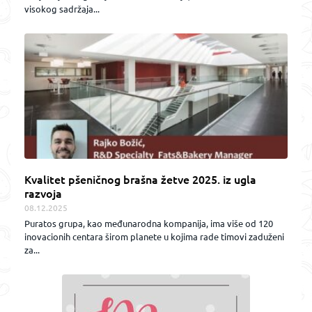
visokog sadržaja...
Kvalitet pšeničnog brašna žetve 2025. iz ugla
razvoja
08.12.2025
Puratos grupa, kao međunarodna kompanija, ima više od 120
inovacionih centara širom planete u kojima rade timovi zaduženi
za...