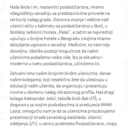
Naša škola i mi, nastavnici poslastičarstva, imamo
višegodišnju saradnju sa predstavnicima privrede na
teritoriji našeg grada. Osnovna znanja i veštine naši
učenici stiču u kabinetu za poslastičarstvo u školi, u
školskoj radionici hotela „Palas”, a zatim se najvredniji
upućuju u brojne hotele u Beogradu s kojima imamo
sklopljene ugovore o saradnji. Međutim, to nam nije
dovoljno. Ukoliko postoji mogućnost da našim
učenicima pokažemo nešto više, što je aktuelno i
moderno u svetu poslastičarstva, učinićemo to.
Zahvalni smo našim brojnim bivšim učenicima, danas
našim kolegama, koji nesebično žele da učestvuju u
edukaciji naših učenika, da organizuju i prezentuju
novine u domenu našeg obrazovnog profila. Naš dragi
kolega Aleksandar Jokić, takođe bivši đak UTŠ, u
dogovoru sa svojim poslodavcima iz preduzeća MMM
Lasta, omogućio nam je da sa učenicima prisustvujemo
prezentaciji izrade zanatskog sladoleda. Učenici
odeljenja 2/12, u okviru predmeta Poslastičarstvo, imaju