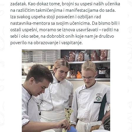
zadatak. Kao dokaz tome, brojni su uspesi naših učenika
na različitim takmičenjima i manifestacijama do sada.
Iza svakog uspeha stoji posvećen i ozbiljan rad
nastavnika-mentora sa svojim učenicima. Da bismo bili i
ostali uspešni, moramo se iznova usavršavati – raditi na
sebi i oko sebe, na dobrobit onih koje nam je društvo
poverilo na obrazovanje i vaspitanje.