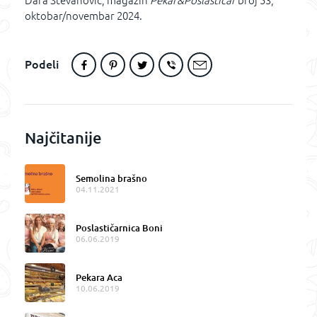
Dara Stevanović, magazin
Pekar&Poslastičar
broj 53,
oktobar/novembar 2024.
Podeli
Najčitanije
Semolina brašno
04.11.2021
Poslastičarnica Boni
06.06.2019
Pekara Aca
10.06.2019