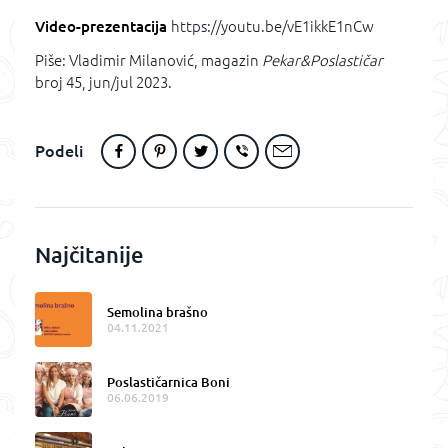
Video-prezentacija
https://youtu.be/vE1ikkE1nCw
Piše: Vladimir Milanović, magazin
Pekar&Poslastičar
broj 45, jun/jul 2023.
Podeli
Najčitanije
Semolina brašno
04.11.2021
Poslastičarnica Boni
06.06.2019