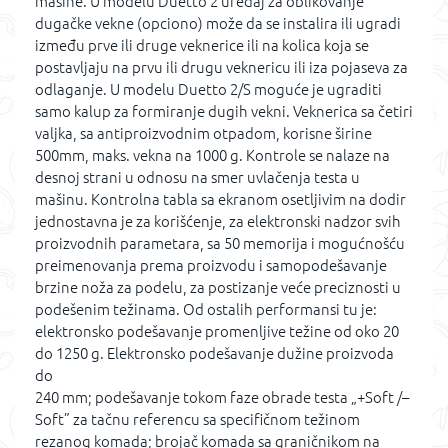
mašine. U modelu Duetto 2 uređaj za oblikovanje
dugačke vekne (opciono) može da se instalira ili ugradi
između prve ili druge veknerice ili na kolica koja se
postavljaju na prvu ili drugu veknericu ili iza pojaseva za
odlaganje. U modelu Duetto 2/S moguće je ugraditi
samo kalup za formiranje dugih vekni. Veknerica sa četiri
valjka, sa antiproizvodnim otpadom, korisne širine
500mm, maks. vekna na 1000 g. Kontrole se nalaze na
desnoj strani u odnosu na smer uvlačenja testa u
mašinu. Kontrolna tabla sa ekranom osetljivim na dodir
jednostavna je za korišćenje, za elektronski nadzor svih
proizvodnih parametara, sa 50 memorija i mogućnošću
preimenovanja prema proizvodu i samopodešavanje
brzine noža za podelu, za postizanje veće preciznosti u
podešenim težinama. Od ostalih performansi tu je:
elektronsko podešavanje promenljive težine od oko 20
do 1250 g. Elektronsko podešavanje dužine proizvoda
do
240 mm; podešavanje tokom faze obrade testa „+Soft /–
Soft” za tačnu referencu sa specifičnom težinom
rezanog komada; brojač komada sa graničnikom na