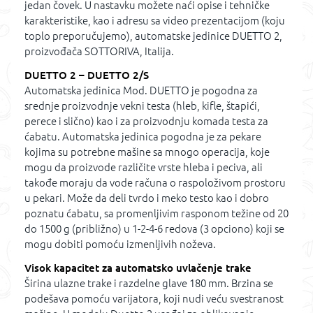
jedan čovek. U nastavku možete naći opise i tehničke
karakteristike, kao i adresu sa video prezentacijom (koju
toplo preporučujemo), automatske jedinice DUETTO 2,
proizvođača SOTTORIVA, Italija.
DUETTO 2 – DUETTO 2/S
Automatska jedinica Mod. DUETTO je pogodna za
srednje proizvodnje vekni testa (hleb, kifle, štapići,
perece i slično) kao i za proizvodnju komada testa za
ćabatu. Automatska jedinica pogodna je za pekare
kojima su potrebne mašine sa mnogo operacija, koje
mogu da proizvode različite vrste hleba i peciva, ali
takođe moraju da vode računa o raspoloživom prostoru
u pekari. Može da deli tvrdo i meko testo kao i dobro
poznatu ćabatu, sa promenljivim rasponom težine od 20
do 1500 g (približno) u 1-2-4-6 redova (3 opciono) koji se
mogu dobiti pomoću izmenljivih noževa.
Visok kapacitet za automatsko uvlačenje trake
Širina ulazne trake i razdelne glave 180 mm. Brzina se
podešava pomoću varijatora, koji nudi veću svestranost