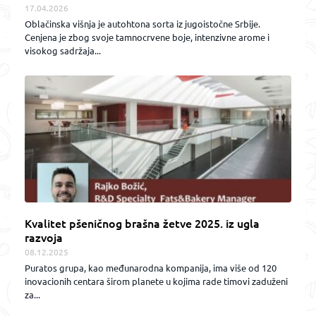
17.04.2026
Oblačinska višnja je autohtona sorta iz jugoistočne Srbije.
Cenjena je zbog svoje tamnocrvene boje, intenzivne arome i
visokog sadržaja...
Kvalitet pšeničnog brašna žetve 2025. iz ugla
razvoja
08.12.2025
Puratos grupa, kao međunarodna kompanija, ima više od 120
inovacionih centara širom planete u kojima rade timovi zaduženi
za...