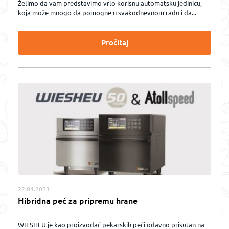
Želimo da vam predstavimo vrlo korisnu automatsku jedinicu,
koja može mnogo da pomogne u svakodnevnom radu i da...
Pročitaj
22.04.2023
Hibridna peć za pripremu hrane
WIESHEU je kao proizvođač pekarskih peći odavno prisutan na