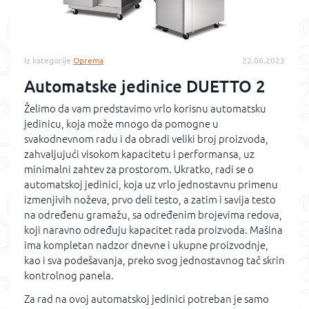
Iz kategorije
Oprema
22.06.2023
Automatske jedinice DUETTO 2
Želimo da vam predstavimo vrlo korisnu automatsku
jedinicu, koja može mnogo da pomogne u
svakodnevnom radu i da obradi veliki broj proizvoda,
zahvaljujući visokom kapacitetu i performansa, uz
minimalni zahtev za prostorom. Ukratko, radi se o
automatskoj jedinici, koja uz vrlo jednostavnu primenu
izmenjivih noževa, prvo deli testo, a zatim i savija testo
na određenu gramažu, sa određenim brojevima redova,
koji naravno određuju kapacitet rada proizvoda. Mašina
ima kompletan nadzor dnevne i ukupne proizvodnje,
kao i sva podešavanja, preko svog jednostavnog tač skrin
kontrolnog panela.
Za rad na ovoj automatskoj jedinici potreban je samo