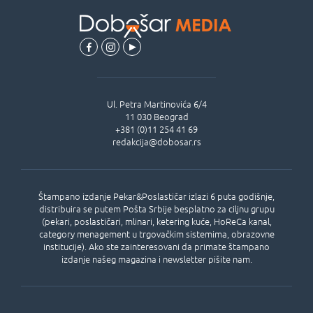
Ul.
Petra Martinovića 6/4
11 030
Beograd
+381 (0)11 254 41 69
redakcija@dobosar.rs
Štampano izdanje Pekar&Poslastičar izlazi 6 puta godišnje,
distribuira se putem Pošta Srbije besplatno za ciljnu grupu
(pekari, poslastičari, mlinari, ketering kuće, HoReCa kanal,
category menagement u trgovačkim sistemima, obrazovne
institucije). Ako ste zainteresovani da primate štampano
izdanje našeg magazina i newsletter pišite nam.