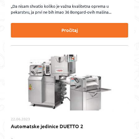
„Da nisam shvatio koliko je važna kvalitetna oprema u
pekarstvu, ja prvi ne bih imao 36 Bongard-ovih mašina...
Pročitaj
22.06.2023
Automatske jedinice DUETTO 2