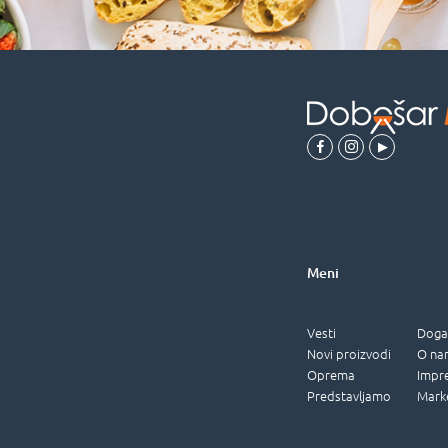
Meni
Vesti
Doga
Novi proizvodi
O na
Oprema
Impr
Predstavljamo
Mark