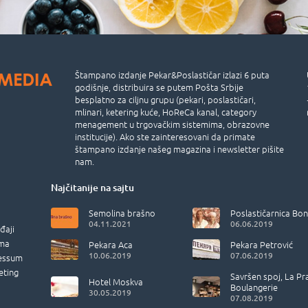
Štampano izdanje Pekar&Poslastičar izlazi 6 puta
godišnje, distribuira se putem Pošta Srbije
besplatno za ciljnu grupu (pekari, poslastičari,
mlinari, ketering kuće, HoReCa kanal, category
menagement u trgovačkim sistemima, obrazovne
institucije). Ako ste zainteresovani da primate
štampano izdanje našeg magazina i newsletter pišite
nam.
Najčitanije na sajtu
Semolina brašno
Poslastičarnica Bon
04.11.2021
06.06.2019
đaji
ma
Pekara Aca
Pekara Petrović
10.06.2019
07.06.2019
essum
eting
Savršen spoj, La Pr
Hotel Moskva
Boulangerie
30.05.2019
07.08.2019