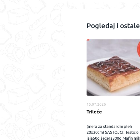
Pogledaj i ostale
15.07.2026
Trileće
(mera za standardni pleh
20x30cm) SASTOJCI: Testo:6
jaja50g šećera300g Mafin mi