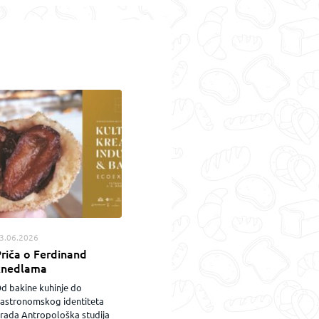
3.06.2026
riča o Ferdinand
knedlama
d bakine kuhinje do
astronomskog identiteta
rada Antropološka studija