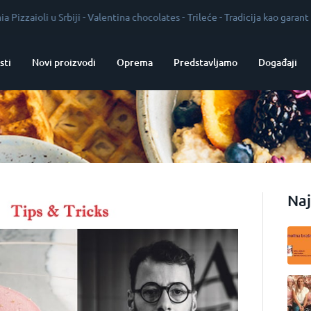
li u Srbiji
-
Valentina chocolates
-
Trileće
-
Tradicija kao garant kvalitet
sti
Novi proizvodi
Oprema
Predstavljamo
Događaji
Naj