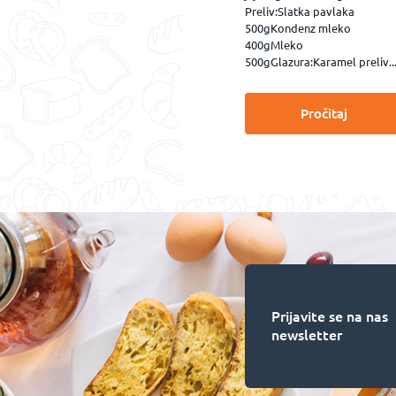
Preliv:Slatka pavlaka
500gKondenz mleko
400gMleko
500gGlazura:Karamel preliv..
Pročitaj
Prijavite se na nas
newsletter