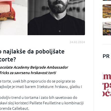
24.02.2024
o najlakše da poboljšate
PR
torte?
hocolate Academy Belgrade Ambassador
Tricks za savrsenu hrskavost torti
je torte, uvek bih preporucio do se poigrate so
jbolje je imati barem 3 teksture: hrskavu, glatku i
odoljiv trend u tortama i zato bih savetovao do
avi sloj koristeci Paillete Feuilletine u kombinaciji
brenda Callebaut.