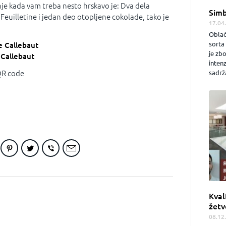
je kada vam treba nesto hrskavo je: Dva dela
Simb
 Feuilletine i jedan deo otopljene cokolade, tako je
17.04
Oblač
sorta 
ne Callebaut
je zb
 Callebaut
inten
sadrža
 QR code
Kval
žetv
08.12