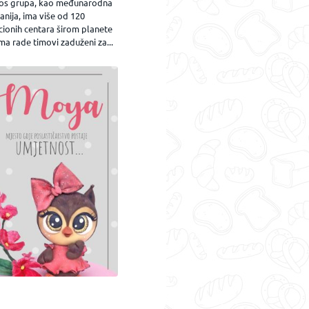
os grupa, kao međunarodna
nija, ima više od 120
cionih centara širom planete
ma rade timovi zaduženi za...