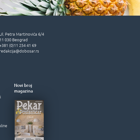
Ul.
Petra Martinovića 6/4
11 030
Beograd
+381 (0)11 254 41 69
redakcija@dobosar.rs
Novi broj
magazina
i
aline