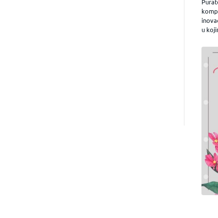
Purat
kompa
inova
u koji