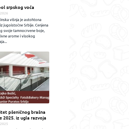
ol srpskog voća
.2026
inska višnja je autohtona
iz jugoistočne Srbije. Cenjena
og svoje tamnocrvene boje,
zivne arome i visokog
ja...
itet pšeničnog brašna
e 2025. iz ugla razvoja
.2025