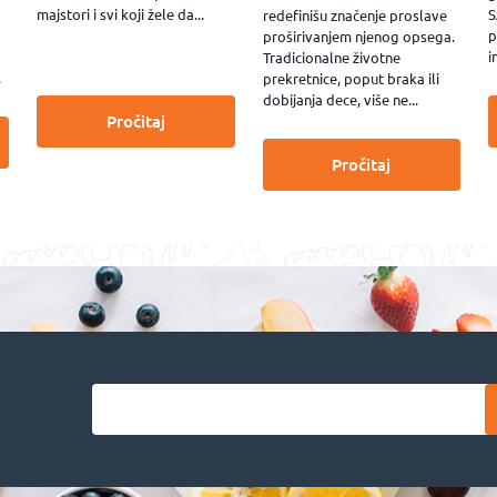
majstori i svi koji žele da...
S
redefinišu značenje proslave
p
proširivanjem njenog opsega.
i
Tradicionalne životne
.
prekretnice, poput braka ili
dobijanja dece, više ne...
Pročitaj
Pročitaj