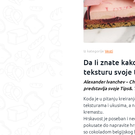
Iz kategorije
Vesti
Da Ii znate kak
teksturu svoje 
Alexander lvanchev – C
predstavlja svoje Tips&. 
Koda je u pitanju kreiran
teksturama i ukusima, a na
kremastu.
Hrskavost je poseban i ne
pokusate do napravite hrsk
so cokoladom belgijskog 