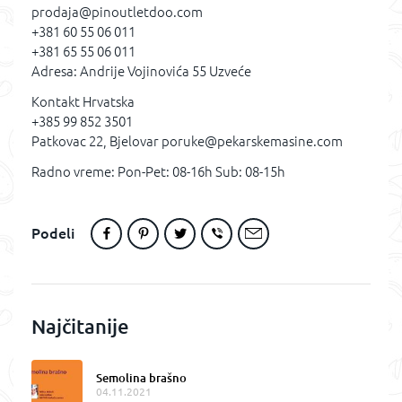
prodaja@pinoutletdoo.com
+381 60 55 06 011
+381 65 55 06 011
Adresa: Andrije Vojinovića 55 Uzveće
Kontakt Hrvatska
+385 99 852 3501
Patkovac 22, Bjelovar poruke@pekarskemasine.com
Radno vreme: Pon-Pet: 08-16h Sub: 08-15h
Podeli
Najčitanije
Semolina brašno
04.11.2021