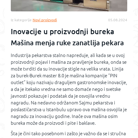
Iz kategorije
Novi proizvodi
05.08.2024
Inovacije u proizvodnji bureka
Mašina menja ruke zanatlija pekara
Industrija pekarstva stalno napreduje, ali kada se u ovoj
proizvodnji pojavi I mašina za pravljenje bureka, onda se
može tvrditi da su inovacije stigle na velika vrata. Linija
za burek-Burek master 8.0 je mašina kompanije “PIN
outlet” koju nazivaju draguljem gastronomske inovacije,
a da je itekako vredna ne samo domaće nego i svetske
javnosti pokazuje i podatak da je osvojila vrednu
nagradu. Na nedavno održanom Sajmu pekarstva i
poslastičarstva u Istanbulu upravo ova mašina osvojila je
nagradu za inovaciju godine. Inače ova mašina osim
bureka može da proizvodi i pite i baklave.
Šta je čini tako posebnom i zašto je važno da se i stručna