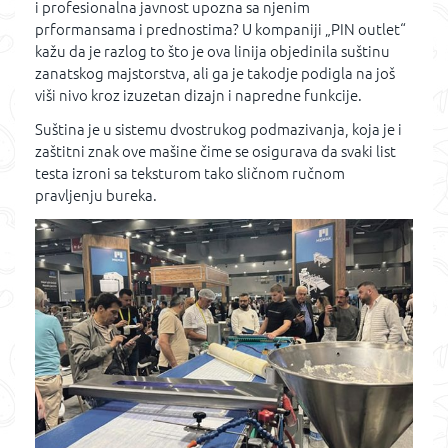
i profesionalna javnost upozna sa njenim
prformansama i prednostima? U kompaniji „PIN outlet“
kažu da je razlog to što je ova linija objedinila suštinu
zanatskog majstorstva, ali ga je takodje podigla na još
viši nivo kroz izuzetan dizajn i napredne funkcije.
Suština je u sistemu dvostrukog podmazivanja, koja je i
zaštitni znak ove mašine čime se osigurava da svaki list
testa izroni sa teksturom tako sličnom ručnom
pravljenju bureka.