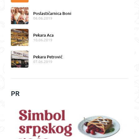
Poslastičarnica Boni
06.06.2019
Pekara Aca
10.06.2019
Pekara Petrović
07.06.2019
PR