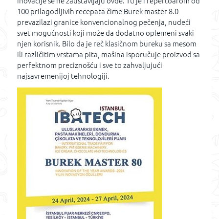
inovacije se ne zaustavljaju ovde. Tu je i repertoarom od
100 prilagodljivih recepata čime Burek master 8.0
prevazilazi granice konvencionalnog pečenja, nudeći
svet mogućnosti koji može da dodatno oplemeni svaki
njen korisnik. Bilo da je reč klasičnom bureku sa mesom
ili različitim vrstama pita, mašina isporučuje proizvod sa
perfektnom preciznošću i sve to zahvaljujući
najsavremenijoj tehnologiji.