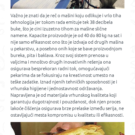
Važno je znati da je reč o mašini koju odlikuje i vrlo tiha
tehnologija jer tokom rada emituje tek 38 decibela
buke, što je cini izuzetno tihom za mašine slične
namene. Kapacite proizvodnje je od 40 do 80 kg na sat i
nije samo efikasnost ono što je izdvaja od drugih mašina
u pekarstvu, a posebno onih koje se bave proizvodnjom
bureka, pita i baklava. Kroz svoj sistem prenosa u
valjcima i mnoštvo drugih inovativnih rešenja ona
osigurava besprekoran radni tok, omogućavajući
pekarima da se fokusiraju na kreativnost umesto na
teške zadatke. Iznad njenih tehničkih sposobnosti je i
vrhunska higijene i jednostavnost održavanja.
Napravljena je od materijala vrhunskog kvaliteta koji
garantuju dugotrajnost i pouzdanost, dok njen proces
lakoće čišćenja osigurava brze prelaske između serija, ne
ostavljajući mesta kompromisu u kvalitetu ili efikasnosti.