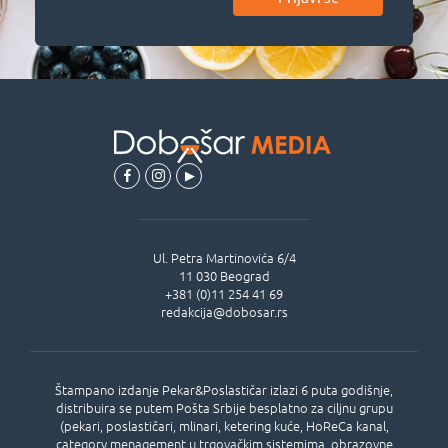
Ul.
Petra Martinovića 6/4
11 030
Beograd
+381 (0)11 254 41 69
redakcija@dobosar.rs
Štampano izdanje Pekar&Poslastičar izlazi 6 puta godišnje,
distribuira se putem Pošta Srbije besplatno za ciljnu grupu
(pekari, poslastičari, mlinari, ketering kuće, HoReCa kanal,
category menagement u trgovačkim sistemima, obrazovne