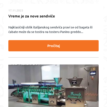
17.11.2025
Vreme je za nove sendviče
Najklasičniji oblik italijanskog sendviča pravi se od bageta ili
ćabate može da se tostira na tosteru Panino greddo...
Pročitaj