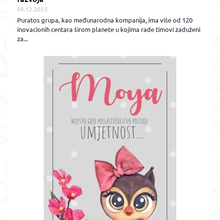
08.12.2025
Puratos grupa, kao međunarodna kompanija, ima više od 120
inovacionih centara širom planete u kojima rade timovi zaduženi
za...