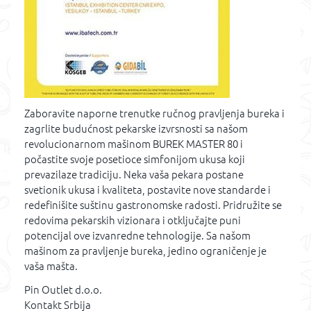
Zaboravite naporne trenutke ručnog pravljenja bureka i
zagrlite budućnost pekarske izvrsnosti sa našom
revolucionarnom mašinom BUREK MASTER 80 i
počastite svoje posetioce simfonijom ukusa koji
prevazilaze tradiciju. Neka vaša pekara postane
svetionik ukusa i kvaliteta, postavite nove standarde i
redefinišite suštinu gastronomske radosti. Pridružite se
redovima pekarskih vizionara i otključajte puni
potencijal ove izvanredne tehnologije. Sa našom
mašinom za pravljenje bureka, jedino ograničenje je
vaša mašta.
Pin Outlet d.o.o.
Kontakt Srbija