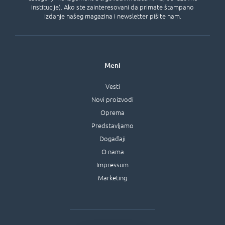
institucije). Ako ste zainteresovani da primate štampano
izdanje našeg magazina i newsletter pišite nam.
Meni
Vesti
Novi proizvodi
Oprema
Predstavljamo
Događaji
O nama
Impressum
Marketing