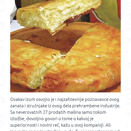
Ovakav izum osvojio je i najzahtevnije poznavaoce ovog
zanata i stručnjake iz ovog dela prehrambene industrije.
Sa neverovatnih 27 prodatih mašina samo tokom
izložbe, dovoljno govori o tome o kakvoj je
superiornosti i novini reč, kažu u ovoj kompaniji. Ali