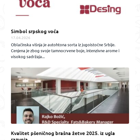
Simbol srpskog voća
17.04.2026
Oblačinska višnja je autohtona sorta iz jugoistočne Srbije.
Cenjena je zbog svoje tamnocrvene boje, intenzivne arome i
visokog sadržaja...
Kvalitet pšeničnog brašna žetve 2025. iz ugla
razvoja