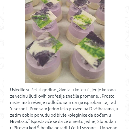
Usledile su četiri godine „života u koferu”, jer je korona
za većinu ljudi ovih profesija značila promene. „Prosto
niste imali rešenje i odlučio sam da i ja isprobam taj rad
‘u sezoni’. Prvo sam jedno leto proveo na Divčibarama, a
zatim dobio ponudu od bivše koleginice da dođem u
Hrvatsku.” Ispostaviće se da će umesto jedne, Slobodan
u Pirovcu kod Šibenika odraditi četiri sezone. ,,Upoznao