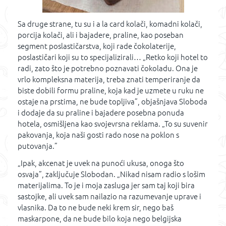
Sa druge strane, tu su i a la card kolači, komadni kolači,
porcija kolači, ali i bajadere, praline, kao poseban
segment poslastičarstva, koji rade čokolaterije,
poslastičari koji su to specijalizirali… „Retko koji hotel to
radi, zato što je potrebno poznavati čokoladu. Ona je
vrlo kompleksna materija, treba znati temperiranje da
biste dobili formu praline, koja kad je uzmete u ruku ne
ostaje na prstima, ne bude topljiva”, objašnjava Sloboda
i dodaje da su praline i bajadere posebna ponuda
hotela, osmišljena kao svojevrsna reklama. „To su suvenir
pakovanja, koja naši gosti rado nose na poklon s
putovanja.”
„Ipak, akcenat je uvek na punoći ukusa, onoga što
osvaja”, zaključuje Slobodan. „Nikad nisam radio s lošim
materijalima. To je i moja zasluga jer sam taj koji bira
sastojke, ali uvek sam nailazio na razumevanje uprave i
vlasnika. Da to ne bude neki krem sir, nego baš
maskarpone, da ne bude bilo koja nego belgijska