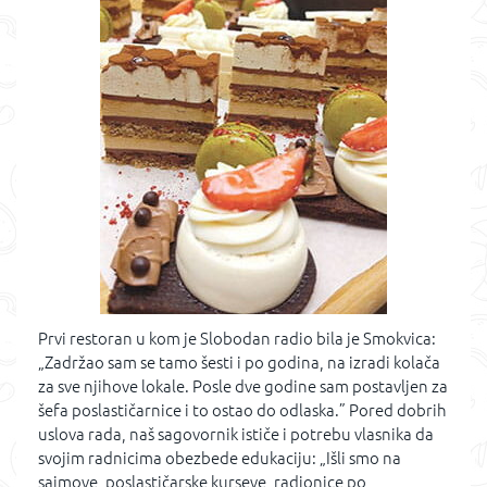
Prvi restoran u kom je Slobodan radio bila je Smokvica:
„Zadržao sam se tamo šesti i po godina, na izradi kolača
za sve njihove lokale. Posle dve godine sam postavljen za
šefa poslastičarnice i to ostao do odlaska.” Pored dobrih
uslova rada, naš sagovornik ističe i potrebu vlasnika da
svojim radnicima obezbede edukaciju: „Išli smo na
sajmove, poslastičarske kurseve, radionice po