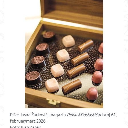
Piše: Jasna Žarković, magazin
Pekar&Poslastičar
broj 61,
februar/mart 2026.
Foto: Ivan Zarev