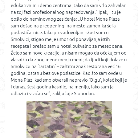
edukativnim i demo centrima, tako da sam vrlo zahvalan
na toj fazi profesionalnog napredovanja.” Ipak, i tu je
došlo do neminovnog zasićenja: „U hotel Mona Plaza
sam došao na preopening, na mesto zamenika šefa
poslastičarnice. Iako prezadovoljan iskustvom u
Smokvici, stigao me je umor od ponavljanja istih
recepata i prešao sam u hotel bukvalno za mesec dana.
Želeo sam nove kreacije, a nisam mogao da očekujem od
vlasnika da zbog mene menja meni; da ljudi koji dolaze u
Smokvicu na ‘tartatin’ – zaštitni znak restorana već 16
godina, ostanu bez ove poslastice. Kao što sam ovde u
Mona Plazi kad smo otvarali napravio ‘Olgu’, kolač koji je
i danas, šest godina kasnije, na meniju, iako sam ja
odlazio i vraćao se”, zaključuje Slobodan.