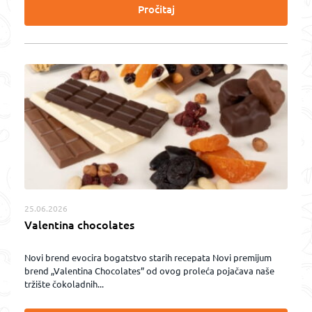
Pročitaj
25.06.2026
Valentina chocolates
Novi brend evocira bogatstvo starih recepata Novi premijum
brend „Valentina Chocolates” od ovog proleća pojačava naše
tržište čokoladnih...