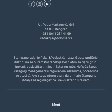
Ul.
Petra Martinovića 6/4
11 030
Beograd
+381 (0)11 254 41 69
redakcija@dobosar.rs
Štampano izdanje Pekar&Poslastičar izlazi 6 puta godišnje,
distribuira se putem Pošta Srbije besplatno za ciljnu grupu
(pekari, poslastičari, mlinari, ketering kuće, HoReCa kanal,
category menagement u trgovačkim sistemima, obrazovne
institucije). Ako ste zainteresovani da primate štampano
izdanje našeg magazina i newsletter pišite nam.
Meni