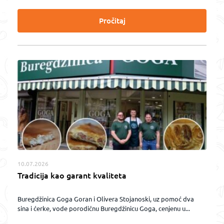
Pročitaj
10.07.2026
Tradicija kao garant kvaliteta
Buregdžinica Goga Goran i Olivera Stojanoski, uz pomoć dva
sina i ćerke, vode porodičnu Buregdžinicu Goga, cenjenu u...