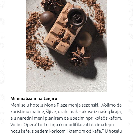
Minimalizam na tanjiru
Meni se u hotelu Mona Plaza menja sezonski. „Volimo da
koristimo maline, šljive, orah, mak – ukuse iz našeg kraja,
a u naredni meni planiram da ubacim npr. kolač s kafom.
Volim ‘Opera’ tortu i nju ću modifikovati da ima lepu
notu kafe, s badem koricom i kremom od kafe.” U hotelu