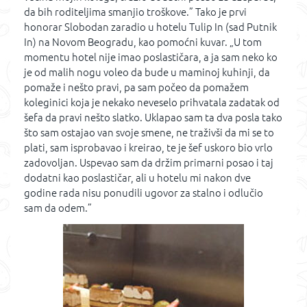
da bih roditeljima smanjio troškove.” Tako je prvi
honorar Slobodan zaradio u hotelu Tulip In (sad Putnik
In) na Novom Beogradu, kao pomoćni kuvar. „U tom
momentu hotel nije imao poslastičara, a ja sam neko ko
je od malih nogu voleo da bude u maminoj kuhinji, da
pomaže i nešto pravi, pa sam počeo da pomažem
koleginici koja je nekako neveselo prihvatala zadatak od
šefa da pravi nešto slatko. Uklapao sam ta dva posla tako
što sam ostajao van svoje smene, ne traživši da mi se to
plati, sam isprobavao i kreirao, te je šef uskoro bio vrlo
zadovoljan. Uspevao sam da držim primarni posao i taj
dodatni kao poslastičar, ali u hotelu mi nakon dve
godine rada nisu ponudili ugovor za stalno i odlučio
sam da odem.”