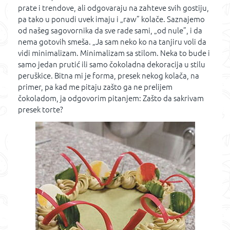
prate i trendove, ali odgovaraju na zahteve svih gostiju,
pa tako u ponudi uvek imaju i „raw” kolače. Saznajemo
od našeg sagovornika da sve rade sami, „od nule”, i da
nema gotovih smeša. „Ja sam neko ko na tanjiru voli da
vidi minimalizam. Minimalizam sa stilom. Neka to bude i
samo jedan prutić ili samo čokoladna dekoracija u stilu
peruškice. Bitna mi je forma, presek nekog kolača, na
primer, pa kad me pitaju zašto ga ne prelijem
čokoladom, ja odgovorim pitanjem: Zašto da sakrivam
presek torte?