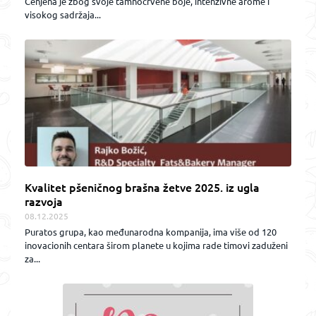
Cenjena je zbog svoje tamnocrvene boje, intenzivne arome i
visokog sadržaja...
Kvalitet pšeničnog brašna žetve 2025. iz ugla
razvoja
08.12.2025
Puratos grupa, kao međunarodna kompanija, ima više od 120
inovacionih centara širom planete u kojima rade timovi zaduženi
za...