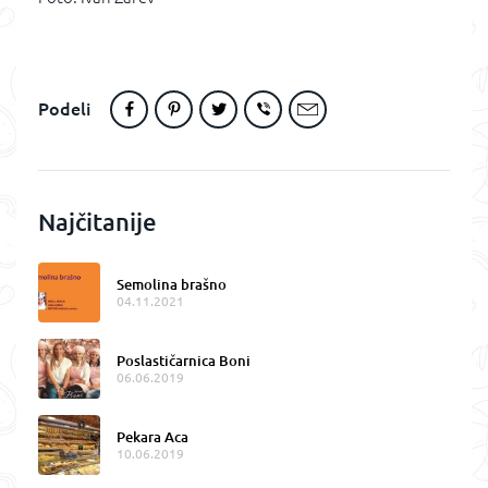
Podeli
Najčitanije
Semolina brašno
04.11.2021
Poslastičarnica Boni
06.06.2019
Pekara Aca
10.06.2019