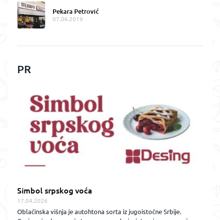
Pekara Petrović
07.06.2019
PR
Simbol srpskog voća
17.04.2026
Oblačinska višnja je autohtona sorta iz jugoistočne Srbije.