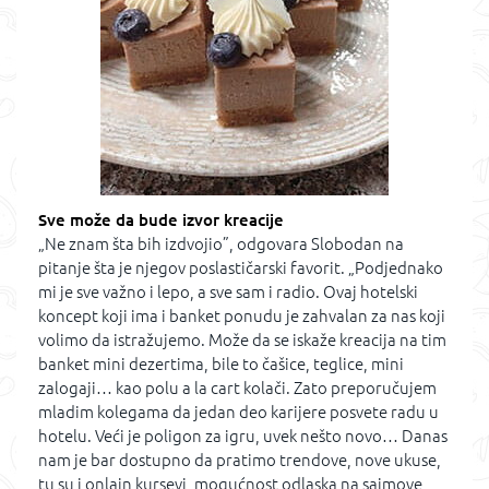
Sve može da bude izvor kreacije
„Ne znam šta bih izdvojio”, odgovara Slobodan na
pitanje šta je njegov poslastičarski favorit. „Podjednako
mi je sve važno i lepo, a sve sam i radio. Ovaj hotelski
koncept koji ima i banket ponudu je zahvalan za nas koji
volimo da istražujemo. Može da se iskaže kreacija na tim
banket mini dezertima, bile to čašice, teglice, mini
zalogaji… kao polu a la cart kolači. Zato preporučujem
mladim kolegama da jedan deo karijere posvete radu u
hotelu. Veći je poligon za igru, uvek nešto novo… Danas
nam je bar dostupno da pratimo trendove, nove ukuse,
tu su i onlajn kursevi, mogućnost odlaska na sajmove,