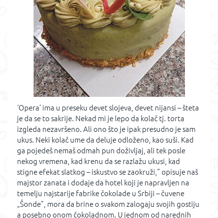
‘Opera’ ima u preseku devet slojeva, devet nijansi – šteta
je da se to sakrije. Nekad mi je lepo da kolač tj. torta
izgleda nezavršeno. Ali ono što je ipak presudno je sam
ukus. Neki kolač ume da deluje odloženo, kao suši. Kad
ga pojedeš nemaš odmah pun doživljaj, ali tek posle
nekog vremena, kad krenu da se razlažu ukusi, kad
stigne efekat slatkog – iskustvo se zaokruži,” opisuje naš
majstor zanata i dodaje da hotel koji je napravljen na
temelju najstarije fabrike čokolade u Srbiji – čuvene
„Šonde”, mora da brine o svakom zalogaju svojih gostiju
a posebno onom čokoladnom. U jednom od narednih