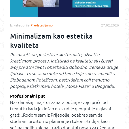
Iz kategorije
Predstavljamo
27.02.2026
Minimalizam kao estetika
kvaliteta
Poznavati sve poslastičarske formate, uživati u
kreativnom procesu, insistirati na kvalitetu ali i čuvati
svoj privatni život i obezbediti slobodno vreme za druge
ljubavi – to su samo neke od tema koje smo razmenili sa
Slobodanom Potežicom, pastri šefom koji trenutno
potpisuje slatki meni hotela „Mona Plaza” u Beogradu.
Profesionalni put
Naš današnji majstor zanata počinje svoju priču od
trenutka kada je došao na studije geografije u glavni
grad: „Rodom sam iz Prijepolja, odabrao sam da
studiram prostorno planiranje i tokom studija, kao i
većina mojih kolega, tražio dodatni posao za džeparac,