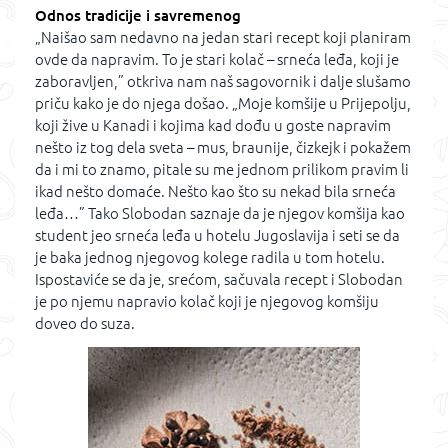
Odnos tradicije i savremenog
„Naišao sam nedavno na jedan stari recept koji planiram
ovde da napravim. To je stari kolač – srneća leđa, koji je
zaboravljen,” otkriva nam naš sagovornik i dalje slušamo
priču kako je do njega došao. „Moje komšije u Prijepolju,
koji žive u Kanadi i kojima kad dođu u goste napravim
nešto iz tog dela sveta – mus, braunije, čizkejk i pokažem
da i mi to znamo, pitale su me jednom prilikom pravim li
ikad nešto domaće. Nešto kao što su nekad bila srneća
leđa…” Tako Slobodan saznaje da je njegov komšija kao
student jeo srneća leđa u hotelu Jugoslavija i seti se da
je baka jednog njegovog kolege radila u tom hotelu.
Ispostaviće se da je, srećom, sačuvala recept i Slobodan
je po njemu napravio kolač koji je njegovog komšiju
doveo do suza.