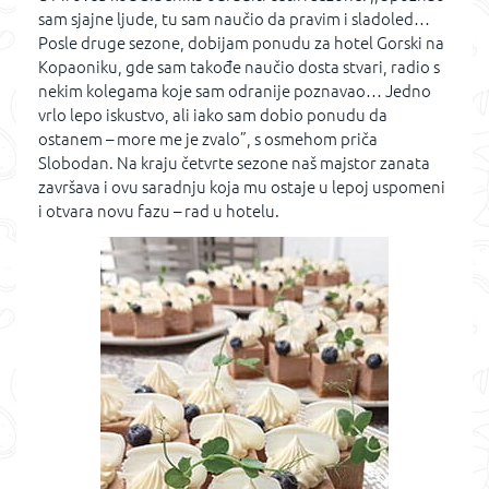
sam sjajne ljude, tu sam naučio da pravim i sladoled…
Posle druge sezone, dobijam ponudu za hotel Gorski na
Kopaoniku, gde sam takođe naučio dosta stvari, radio s
nekim kolegama koje sam odranije poznavao… Jedno
vrlo lepo iskustvo, ali iako sam dobio ponudu da
ostanem – more me je zvalo”, s osmehom priča
Slobodan. Na kraju četvrte sezone naš majstor zanata
završava i ovu saradnju koja mu ostaje u lepoj uspomeni
i otvara novu fazu – rad u hotelu.