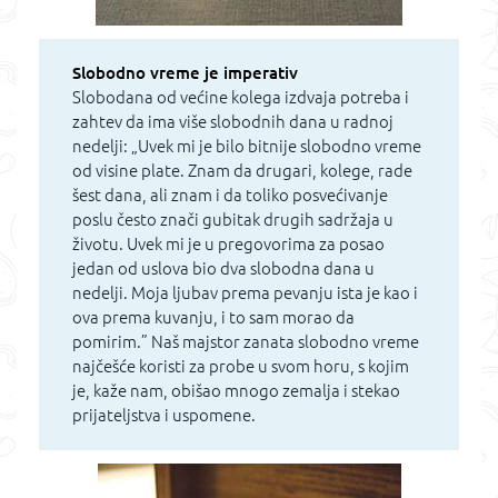
Slobodno vreme je imperativ
Slobodana od većine kolega izdvaja potreba i
zahtev da ima više slobodnih dana u radnoj
nedelji: „Uvek mi je bilo bitnije slobodno vreme
od visine plate. Znam da drugari, kolege, rade
šest dana, ali znam i da toliko posvećivanje
poslu često znači gubitak drugih sadržaja u
životu. Uvek mi je u pregovorima za posao
jedan od uslova bio dva slobodna dana u
nedelji. Moja ljubav prema pevanju ista je kao i
ova prema kuvanju, i to sam morao da
pomirim.” Naš majstor zanata slobodno vreme
najčešće koristi za probe u svom horu, s kojim
je, kaže nam, obišao mnogo zemalja i stekao
prijateljstva i uspomene.