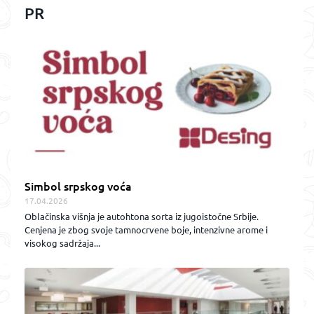
PR
Simbol srpskog voća
17.04.2026
Oblačinska višnja je autohtona sorta iz jugoistočne Srbije.
Cenjena je zbog svoje tamnocrvene boje, intenzivne arome i
visokog sadržaja...