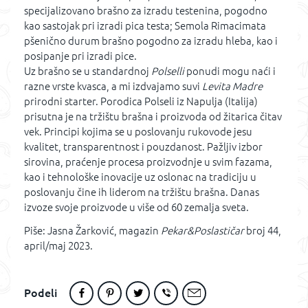
specijalizovano brašno za izradu testenina, pogodno
kao sastojak pri izradi pica testa; Semola Rimacimata
pšenično durum brašno pogodno za izradu hleba, kao i
posipanje pri izradi pice.
Uz brašno se u standardnoj
Polselli
ponudi mogu naći i
razne vrste kvasca, a mi izdvajamo suvi
Levita Madre
prirodni starter. Porodica Polseli iz Napulja (Italija)
prisutna je na tržištu brašna i proizvoda od žitarica čitav
vek. Principi kojima se u poslovanju rukovode jesu
kvalitet, transparentnost i pouzdanost. Pažljiv izbor
sirovina, praćenje procesa proizvodnje u svim fazama,
kao i tehnološke inovacije uz oslonac na tradiciju u
poslovanju čine ih liderom na tržištu brašna. Danas
izvoze svoje proizvode u više od 60 zemalja sveta.
Piše: Jasna Žarković, magazin
Pekar&Poslastičar
broj 44,
april/maj 2023.
Podeli