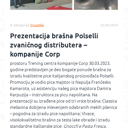
Iz kategorije
Događaji
22.04.2023
Prezentacija brašna Polselli
zvaničnog distributera –
kompanije Corp
prostoru Trening centra kompanije Corp 30.03.2023.
godine predstavljen je deo bogate ponude brašna za
izradu kvalitetne pice italijanskog proizvođača Polselli.
Promociju je vodio pica majstor iz Napulja Frančesko
Kamarota, uz asistenciju našeg pica majstora Damira
Karpuzija – instruktora za picu napolitana. Na
prezentaciji su izrađene pice od tri vrste brašna: Classica
mešavina dobijena mlevenjem odabranih mekih pšenica
– pogodna za izradu pice napolitana; Vivace,
visokokvalitetno brašno za testa lake obrade i izradu
standardne italijanske pice;
Gnoccfi e Pasta Fresca
,