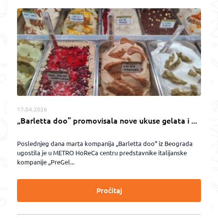
17.04.2026
„Barletta doo” promovisala nove ukuse gelata i ...
Poslednjeg dana marta kompanija „Barletta doo” iz Beograda
ugostila je u METRO HoReCa centru predstavnike italijanske
kompanije „PreGel...
Pročitaj