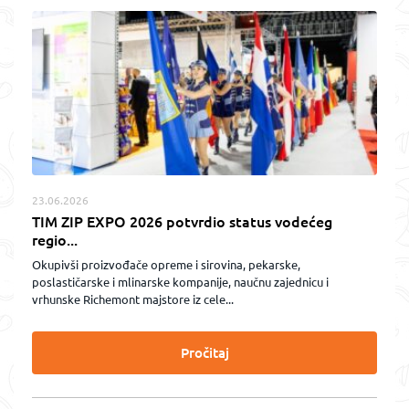
23.06.2026
TIM ZIP EXPO 2026 potvrdio status vodećeg
regio...
Okupivši proizvođače opreme i sirovina, pekarske,
poslastičarske i mlinarske kompanije, naučnu zajednicu i
vrhunske Richemont majstore iz cele...
Pročitaj