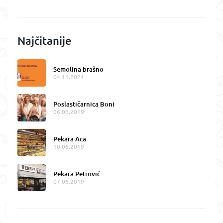
Najčitanije
Semolina brašno
04.11.2021
Poslastičarnica Boni
06.06.2019
Pekara Aca
10.06.2019
Pekara Petrović
07.06.2019