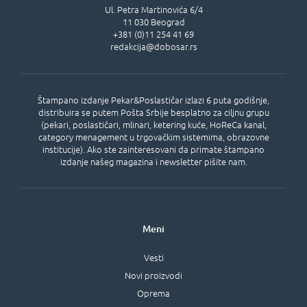
Ul.
Petra Martinovića 6/4
11 030
Beograd
+381 (0)11 254 41 69
redakcija@dobosar.rs
Štampano izdanje Pekar&Poslastičar izlazi 6 puta godišnje,
distribuira se putem Pošta Srbije besplatno za ciljnu grupu
(pekari, poslastičari, mlinari, ketering kuće, HoReCa kanal,
category menagement u trgovačkim sistemima, obrazovne
institucije). Ako ste zainteresovani da primate štampano
izdanje našeg magazina i newsletter pišite nam.
Meni
Vesti
Novi proizvodi
Oprema