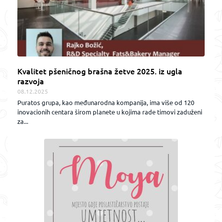
Kvalitet pšeničnog brašna žetve 2025. iz ugla
razvoja
08.12.2025
Puratos grupa, kao međunarodna kompanija, ima više od 120
inovacionih centara širom planete u kojima rade timovi zaduženi
za...