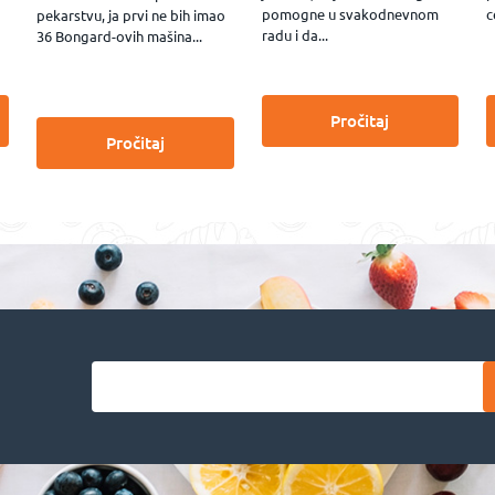
pomogne u svakodnevnom
c
pekarstvu, ja prvi ne bih imao
radu i da...
36 Bongard-ovih mašina...
Pročitaj
Pročitaj