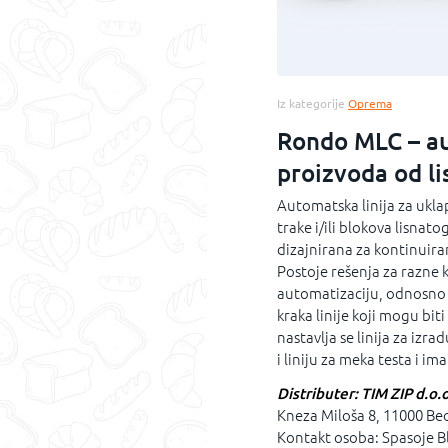
Iz kategorije
Oprema
Rondo MLC – au
proizvoda od li
Automatska linija za ukla
trake i/ili blokova lisnato
dizajnirana za kontinuira
Postoje rešenja za razne
automatizaciju, odnosno in
kraka linije koji mogu biti 
nastavlja se linija za izr
i liniju za meka testa i 
Distributer: TIM ZIP d.o.o
Kneza Miloša 8, 11000 B
Kontakt osoba: Spasoje Bl