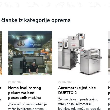
e članke iz kategorije oprema
20.02.2025
22.06.2023
2
a
Nema kvalitetnog
Automatske jedinice
H
pekarstva bez
DUETTO 2
pouzdanih mašina
a
Želimo da vam predstavimo
W
vrlo korisnu automatsku
p
„Da nisam shvatio koliko je
jedinicu, koja može mnogo da
p
važna kvalitetna oprema u