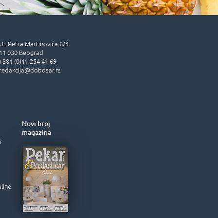
Ul.
Petra Martinovića 6/4
11 030
Beograd
+381 (0)11 254 41 69
redakcija@dobosar.rs
Novi broj
magazina
i
aline