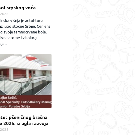
ol srpskog voća
.2026
inska višnja je autohtona
iz jugoistočne Srbije. Cenjena
og svoje tamnocrvene boje,
zivne arome i visokog
ja...
itet pšeničnog brašna
e 2025. iz ugla razvoja
.2025