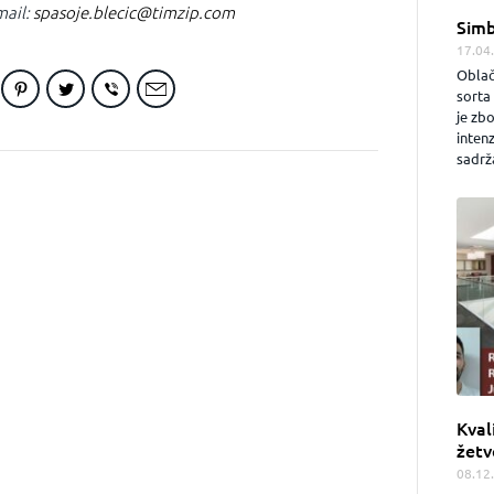
mail:
spasoje.blecic@timzip.com
Simb
17.04
Oblač
sorta 
je zb
inten
sadrža
Kval
žetv
08.12