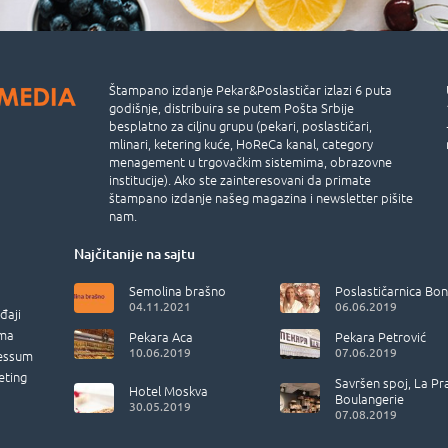
Štampano izdanje Pekar&Poslastičar izlazi 6 puta
godišnje, distribuira se putem Pošta Srbije
besplatno za ciljnu grupu (pekari, poslastičari,
mlinari, ketering kuće, HoReCa kanal, category
menagement u trgovačkim sistemima, obrazovne
institucije). Ako ste zainteresovani da primate
štampano izdanje našeg magazina i newsletter pišite
nam.
Najčitanije na sajtu
Semolina brašno
Poslastičarnica Bon
04.11.2021
06.06.2019
đaji
ma
Pekara Aca
Pekara Petrović
10.06.2019
07.06.2019
essum
eting
Savršen spoj, La Pr
Hotel Moskva
Boulangerie
30.05.2019
07.08.2019