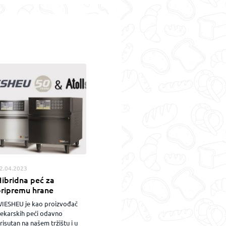
2.04.2023
ibridna peć za
pripremu hrane
IESHEU je kao proizvođač
ekarskih peći odavno
risutan na našem tržištu i u