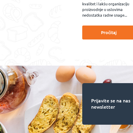
kvalitet i lakšu organizaciju
proizvodnje u uslovima
nedostatka radne snage...
Pročitaj
Prijavite se na nas
newsletter