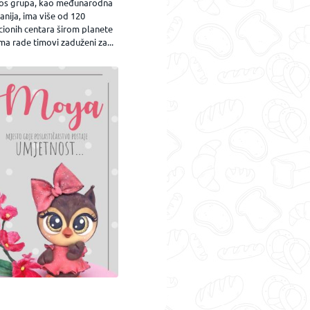
os grupa, kao međunarodna
nija, ima više od 120
cionih centara širom planete
ma rade timovi zaduženi za...