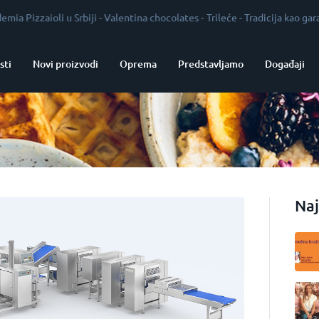
aioli u Srbiji
-
Valentina chocolates
-
Trileće
-
Tradicija kao garant kval
sti
Novi proizvodi
Oprema
Predstavljamo
Događaji
Naj