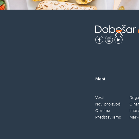
Meni
Vesti
Doga
Novi proizvodi
O na
Oprema
Impr
Predstavljamo
Mark