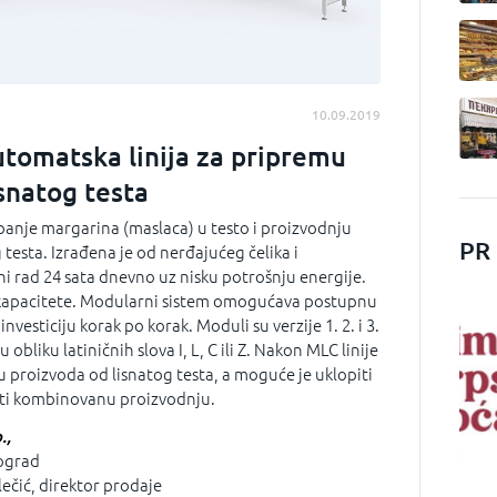
10.09.2019
tomatska linija za pripremu
snatog testa
panje margarina (maslaca) u testo i proizvodnju
PR
g testa. Izrađena je od nerđajućeg čelika i
ni rad 24 sata dnevno uz nisku potrošnju energije.
 kapacitete. Modularni sistem omogućava postupnu
vesticiju korak po korak. Moduli su verzije 1. 2. i 3.
u obliku latiničnih slova I, L, C ili Z. Nakon MLC linije
adu proizvoda od lisnatog testa, a moguće je uklopiti
imati kombinovanu proizvodnju.
.,
eograd
ečić, direktor prodaje