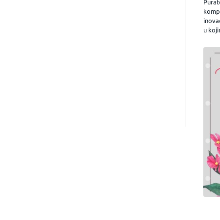
Purat
kompa
inova
u koji