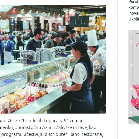
Purat
kompa
inova
u koji
o 76 je 520 vodećih kupaca iz 91 zemlje,
eriku, Jugoistočnu Aziju i Zalivske države, kao i
 programu učestvuju distributeri, lanci restorana,