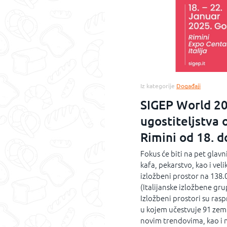
Iz kategorije
Događaji
SIGEP World 20
ugostiteljstva
Rimini od 18. d
Fokus će biti na pet glavn
kafa, pekarstvo, kao i vel
izložbeni prostor na 138.
(Italijanske izložbene gr
Izložbeni prostori su ras
u kojem učestvuje 91 zem
novim trendovima, kao i 