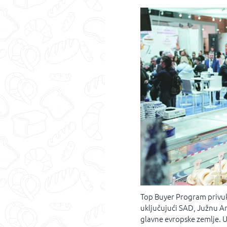
Top Buyer Program privuka
uključujući SAD, Južnu Am
glavne evropske zemlje. U