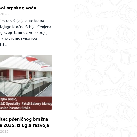
ol srpskog voća
.2026
inska višnja je autohtona
iz jugoistočne Srbije. Cenjena
og svoje tamnocrvene boje,
zivne arome i visokog
ja...
itet pšeničnog brašna
e 2025. iz ugla razvoja
.2025