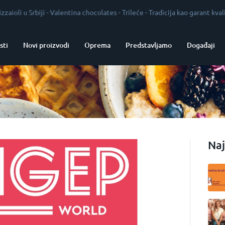
ji
-
Valentina chocolates
-
Trileće
-
Tradicija kao garant kvaliteta
-
Vrhuns
sti
Novi proizvodi
Oprema
Predstavljamo
Događaji
Naj