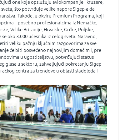
ujući one koje opslužuju aviokompanije i kruzere,
g sveta, što potvrđuje velike napore Sigep-a da
transtva. Takođe, u okviru Premium Programa, koji
upcima – posebno profesionalcima iz Nemačke,
ke, Velike Britanije, Hrvatske, Grčke, Poljske,
je se oko 3.000 učesnika iz celog sveta. Naravno,
titi veliku pažnju ključnim razgovorima za sve
anje će biti posvećeno najnovijim domaćim i, pre
dovima u ugostiteljstvu, potvrđujući status
g glasa u sektoru, zahvaljujući pokretanju Sigep
ačkog centra za trendove u oblasti sladoleda i