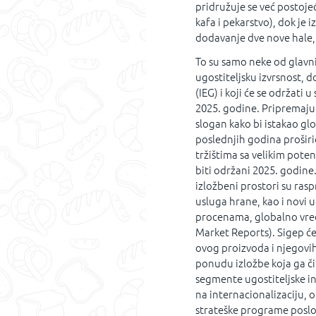
pridružuje se već postoje
kafa i pekarstvo), dok je 
dodavanje dve nove hale, 
To su samo neke od glavni
ugostiteljsku izvrsnost, 
(IEG) i koji će se održati
2025. godine. Pripremajući
slogan kako bi istakao glo
poslednjih godina proširi
tržištima sa velikim poten
biti održani 2025. godine
izložbeni prostori su raspr
usluga hrane, kao i novi u
procenama, globalno vredi
Market Reports). Sigep će
ovog proizvoda i njegovi
ponudu izložbe koja ga č
segmente ugostiteljske in
na internacionalizaciju, 
strateške programe poslo