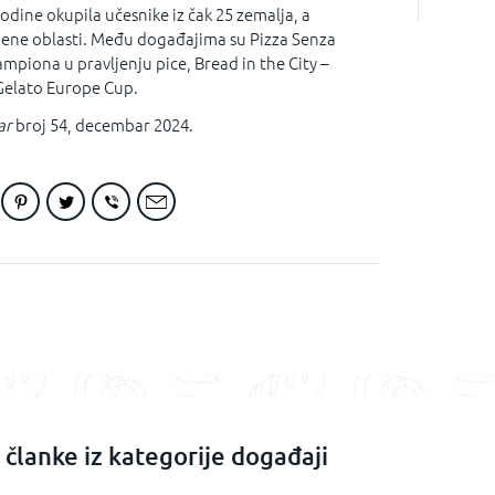
odine okupila učesnike iz čak 25 zemalja, a
jene oblasti. Među događajima su Pizza Senza
ampiona u pravljenju pice, Bread in the City –
 Gelato Europe Cup.
ar
broj 54, decembar 2024.
 članke iz kategorije događaji