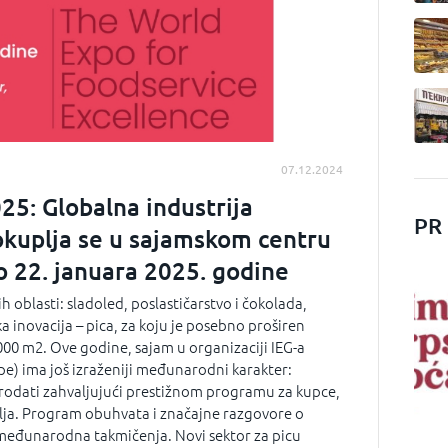
07.12.2024
25: Globalna industrija
PR
 okuplja se u sajamskom centru
o 22. januara 2025. godine
ih oblasti: sladoled, poslastičarstvo i čokolada,
ika inovacija – pica, za koju je posebno proširen
000 m2. Ove godine, sajam u organizaciji IEG-a
upe) ima još izraženiji međunarodni karakter:
prodati zahvaljujući prestižnom programu za kupce,
lja. Program obuhvata i značajne razgovore o
međunarodna takmičenja. Novi sektor za picu