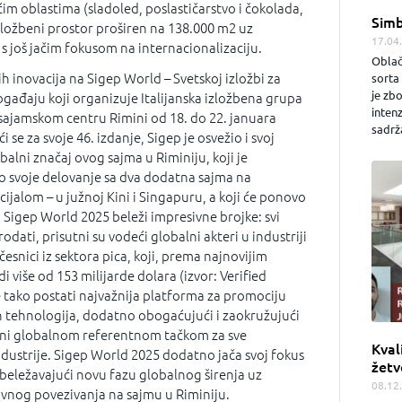
ćim oblastima (sladoled, poslastičarstvo i čokolada,
Simb
izložbeni prostor proširen na 138.000 m2 uz
17.04
s još jačim fokusom na internacionalizaciju.
Oblač
h inovacija na Sigep World – Svetskoj izložbi za
sorta 
je zb
događaju koji organizuje Italijanska izložbena grupa
inten
 u sajamskom centru Rimini od 18. do 22. januara
sadrža
 se za svoje 46. izdanje, Sigep je osvežio i svoj
balni značaj ovog sajma u Riminiju, koji je
o svoje delovanje sa dva dodatna sajma na
cijalom – u južnoj Kini i Singapuru, a koji će ponovo
. Sigep World 2025 beleži impresivne brojke: svi
odati, prisutni su vodeći globalni akteri u industriji
česnici iz sektora pica, koji, prema najnovijim
 više od 153 milijarde dolara (izvor: Verified
 tako postati najvažnija platforma za promociju
h tehnologija, dodatno obogaćujući i zaokružujući
ini globalnom referentnom tačkom za sve
Kval
dustrije. Sigep World 2025 dodatno jača svoj fokus
žetv
obeležavajući novu fazu globalnog širenja uz
08.12
vnog povezivanja na sajmu u Riminiju.