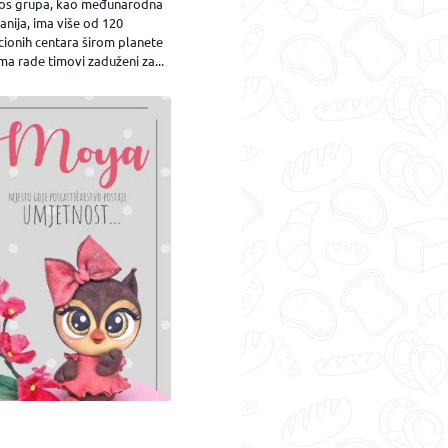
os grupa, kao međunarodna
nija, ima više od 120
cionih centara širom planete
ma rade timovi zaduženi za...