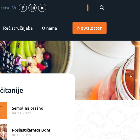
ka pica u srcu Vojvodine
-
Accademia Pizzaioli u Srbiji
-
Valentina choco
Newsletter
Reč stručnjaka
O nama
čitanije
Semolina brašno
04.11.2021
Poslastičarnica Boni
06.06.2019