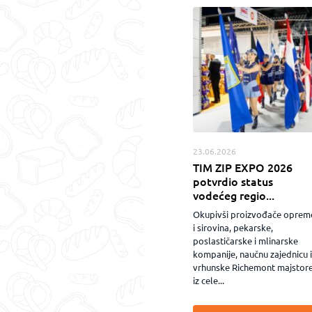
23.06.2026
TIM ZIP EXPO 2026
potvrdio status
vodećeg regio...
Okupivši proizvođače oprem
i sirovina, pekarske,
poslastičarske i mlinarske
kompanije, naučnu zajednicu i
vrhunske Richemont majstor
iz cele...