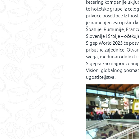
ketering kompanije uključ
te hotelske grupe iz celo
privuče posetioce iz inos
je namenjen evropskim k
Španije, Rumunije, Francus
Slovenije i Srbije – očeku
Sigep World 2025 će posve
prisutne zajednice. Otvar
svega, međunarodnim tren
Sigep-a kao najpouzdanije
Vision, globalnog posmatr
ugostiteljstva.