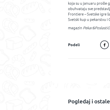
koja su u januaru prošle g
obuhvataju sve predstavl
Frontiere – Svetske igre š
Svetski kup u pekarstvu i
magazin
Pekar&Poslastič
Podeli
Pogledaj i ostale