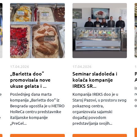
17.04.2026
17.04.2026
1
„Barletta doo”
Seminar sladoleda i
promovisala nove
kolača kompanije
ukuse gelata i ...
IREKS SR...
I
r
e
Poslednjeg dana marta
Kompanija IREKS doo je u
o
kompanija „Barletta doo” iz
Staroj Pazovi, u prostoru svog
o
Beograda ugostila je u METRO
pokaznog centra,
HoReCa centru predstavnike
organizovala sajamski
e
italijanske kompanije
događaj povodom
„PreGel...
predstavljanja svojih...