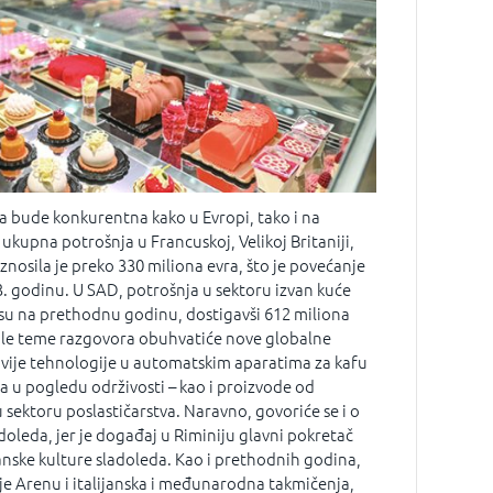
da bude konkurentna kako u Evropi, tako i na
ukupna potrošnja u Francuskoj, Velikoj Britaniji,
 iznosila je preko 330 miliona evra, što je povećanje
. godinu. U SAD, potrošnja u sektoru izvan kuće
osu na prethodnu godinu, dostigavši 612 miliona
stale teme razgovora obuhvatiće nove globalne
vije tehnologije u automatskim aparatima za kafu
 u pogledu održivosti – kao i proizvode od
u sektoru poslastičarstva. Naravno, govoriće se i o
doleda, jer je događaj u Riminiju glavni pokretač
anske kulture sladoleda. Kao i prethodnih godina,
je Arenu i italijanska i međunarodna takmičenja,