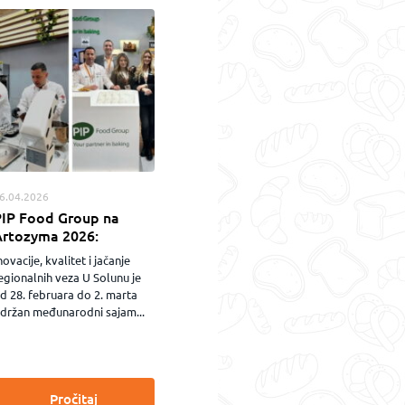
6.04.2026
PIP Food Group na
Artozyma 2026:
novacije, kvalitet i jačanje
egionalnih veza U Solunu je
d 28. februara do 2. marta
držan međunarodni sajam...
Pročitaj