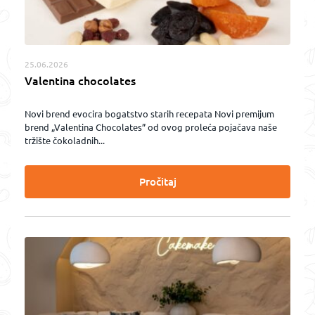
25.06.2026
Valentina chocolates
Novi brend evocira bogatstvo starih recepata Novi premijum
brend „Valentina Chocolates” od ovog proleća pojačava naše
tržište čokoladnih...
Pročitaj