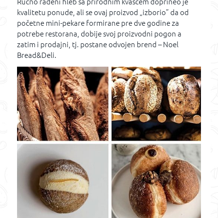
Ručno rađeni hleb sa prirodnim kvascem doprineo je
kvalitetu ponude, ali se ovaj proizvod „izborio” da od
početne mini-pekare formirane pre dve godine za
potrebe restorana, dobije svoj proizvodni pogon a
zatim i prodajni, tj. postane odvojen brend – Noel
Bread&Deli.