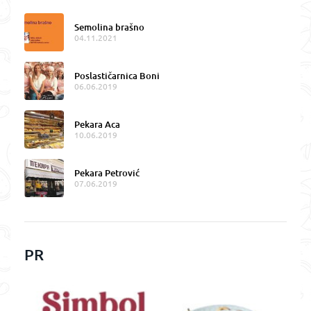
Semolina brašno
04.11.2021
Poslastičarnica Boni
06.06.2019
Pekara Aca
10.06.2019
Pekara Petrović
07.06.2019
PR