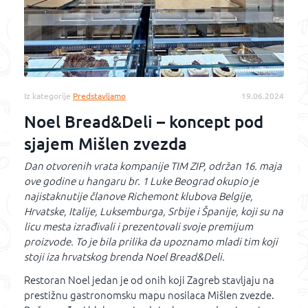
Iz kategorije
Predstavljamo
19.06.2024
Noel Bread&Deli – koncept pod
sjajem Mišlen zvezda
Dan otvorenih vrata kompanije TIM ZIP, održan 16. maja
ove godine u hangaru br. 1 Luke Beograd okupio je
najistaknutije članove Richemont klubova Belgije,
Hrvatske, Italije, Luksemburga, Srbije i Španije, koji su na
licu mesta izrađivali i prezentovali svoje premijum
proizvode. To je bila prilika da upoznamo mladi tim koji
stoji iza hrvatskog brenda Noel Bread&Deli.
Restoran Noel jedan je od onih koji Zagreb stavljaju na
prestižnu gastronomsku mapu nosilaca Mišlen zvezde.