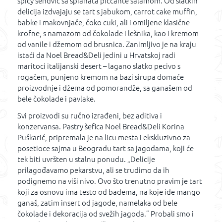
spicy sendvič sa spianata piccante salamom. Od slatkih
delicija izdvajaju se tart s jabukom, carrot cake muffin,
babke i makovnjače, čoko cuki, ali i omiljene klasične
krofne, s namazom od čokolade i lešnika, kao i kremom
od vanile i džemom od brusnica. Zanimljivo je na kraju
istaći da Noel Bread&Deli jedini u Hrvatskoj radi
maritoci italijanski desert – lagano slatko pecivo s
rogačem, punjeno kremom na bazi sirupa domaće
proizvodnje i džema od pomorandže, sa ganašem od
bele čokolade i pavlake.
Svi proizvodi su ručno izrađeni, bez aditiva i
konzervansa. Pastry šefica Noel Bread&Deli Korina
Puškarić, pripremala je na licu mesta i ekskluzivno za
posetioce sajma u Beogradu tart sa jagodama, koji će
tek biti uvršten u stalnu ponudu. „Delicije
prilagođavamo pekarstvu, ali se trudimo da ih
podignemo na viši nivo. Ovo što trenutno pravim je tart
koji za osnovu ima testo od badema, na koje ide mango
ganaš, zatim insert od jagode, namelaka od bele
čokolade i dekoracija od svežih jagoda.” Probali smo i