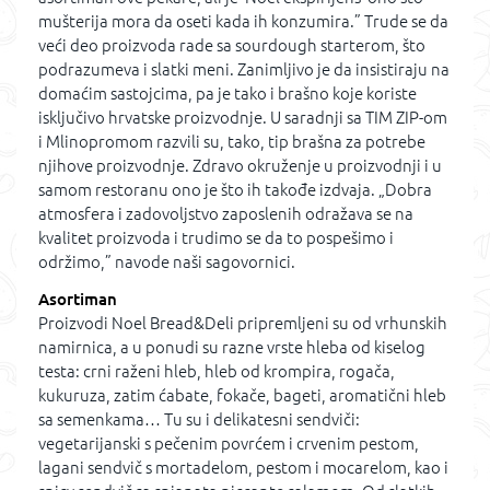
mušterija mora da oseti kada ih konzumira.” Trude se da
veći deo proizvoda rade sa sourdough starterom, što
podrazumeva i slatki meni. Zanimljivo je da insistiraju na
domaćim sastojcima, pa je tako i brašno koje koriste
isključivo hrvatske proizvodnje. U saradnji sa TIM ZIP-om
i Mlinopromom razvili su, tako, tip brašna za potrebe
njihove proizvodnje. Zdravo okruženje u proizvodnji i u
samom restoranu ono je što ih takođe izdvaja. „Dobra
atmosfera i zadovoljstvo zaposlenih odražava se na
kvalitet proizvoda i trudimo se da to pospešimo i
održimo,” navode naši sagovornici.
Asortiman
Proizvodi Noel Bread&Deli pripremljeni su od vrhunskih
namirnica, a u ponudi su razne vrste hleba od kiselog
testa: crni raženi hleb, hleb od krompira, rogača,
kukuruza, zatim ćabate, fokače, bageti, aromatični hleb
sa semenkama… Tu su i delikatesni sendviči:
vegetarijanski s pečenim povrćem i crvenim pestom,
lagani sendvič s mortadelom, pestom i mocarelom, kao i