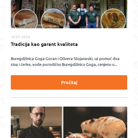
10.07.2026
Tradicija kao garant kvaliteta
Buregdžinica Goga Goran i Olivera Stojanoski, uz pomoć dva
sina i ćerke, vode porodičnu Buregdžinicu Goga, cenjenu u...
Pročitaj