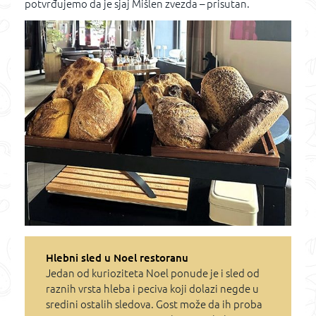
potvrđujemo da je sjaj Mišlen zvezda – prisutan.
Hlebni sled u Noel restoranu
Jedan od kurioziteta Noel ponude je i sled od
raznih vrsta hleba i peciva koji dolazi negde u
sredini ostalih sledova. Gost može da ih proba