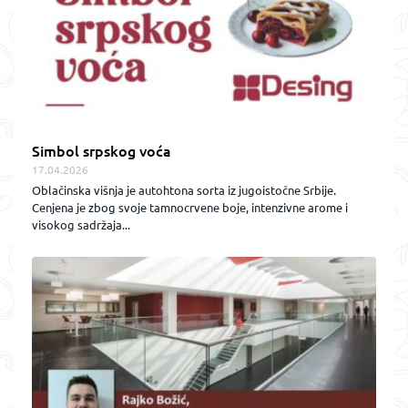
Simbol srpskog voća
17.04.2026
Oblačinska višnja je autohtona sorta iz jugoistočne Srbije.
Cenjena je zbog svoje tamnocrvene boje, intenzivne arome i
visokog sadržaja...