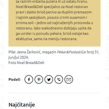
sa raznim vrstama putera ili uz ostalu hranu.
Noel Bread&Deli specijalno za Noel restoran
pravi i slatko brioš pecivo sa duplim premazom
i tajnim sastojkom, posuto crnim susamom i
zrnima soli – jedno od najtraženijih proizvoda u
restoranu. Iako svakodnevno dobijaju upite da
ga uvrste i u ponudu pekare, brioš ostaje kao
ekskluziva, samo na meniju restorana.
Piše: Jasna Žarković, magazin
Pekar&Poslastičar
broj 51,
jun/jul 2024.
Foto Noel Bread&Deli
Podeli
Najčitanije