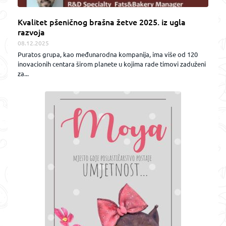
Kvalitet pšeničnog brašna žetve 2025. iz ugla
razvoja
08.12.2025
Puratos grupa, kao međunarodna kompanija, ima više od 120
inovacionih centara širom planete u kojima rade timovi zaduženi
za...