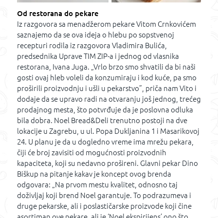
Od restorana do pekare
Iz razgovora sa menadžerom pekare Vitom Crnkovićem
saznajemo da se ova ideja o hlebu po sopstvenoj
recepturi rodila iz razgovora Vladimira Bulića,
predsednika Uprave TIM ZIP-a i jednog od vlasnika
restorana, Ivana Juga. „Vrlo brzo smo shvatili da bi naši
gosti ovaj hleb voleli da konzumiraju i kod kuće, pa smo
proširili proizvodnju i ušli u pekarstvo”, priča nam Vito i
dodaje da se upravo radi na otvaranju još jednog, trećeg
prodajnog mesta, što potvrđuje da je poslovna odluka
bila dobra. Noel Bread&Deli trenutno postoji na dve
lokacije u Zagrebu, u ul. Popa Dukljanina 1 i Masarikovoj
24. U planu je da u dogledno vreme ima mrežu pekara,
čiji će broj zavisiti od mogućnosti proizvodnih
kapaciteta, koji su nedavno prošireni. Glavni pekar Dino
Biškup na pitanje kakav je koncept ovog brenda
odgovara: „Na prvom mestu kvalitet, odnosno taj
doživljaj koji brend Noel garantuje. To podrazumeva i
druge pekarske, ali i poslastičarske proizvode koji čine
asortiman ove pekare, ali je ‘Noel ekspirijens’ ono što