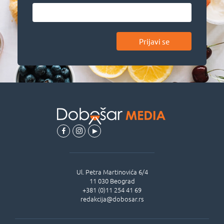
Prijavi se
Ul.
Petra Martinovića 6/4
11 030
Beograd
+381 (0)11 254 41 69
redakcija@dobosar.rs