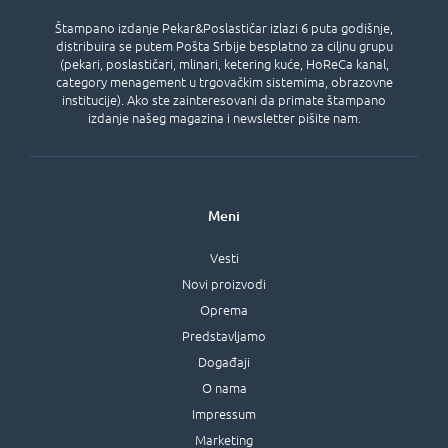
Štampano izdanje Pekar&Poslastičar izlazi 6 puta godišnje,
distribuira se putem Pošta Srbije besplatno za ciljnu grupu
(pekari, poslastičari, mlinari, ketering kuće, HoReCa kanal,
category menagement u trgovačkim sistemima, obrazovne
institucije). Ako ste zainteresovani da primate štampano
izdanje našeg magazina i newsletter pišite nam.
Meni
Vesti
Novi proizvodi
Oprema
Predstavljamo
Događaji
O nama
Impressum
Marketing