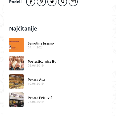
Podeli
Najčitanije
Semolina brašno
04.11.2021
Poslastičarnica Boni
06.06.2019
Pekara Aca
10.06.2019
Pekara Petrović
07.06.2019