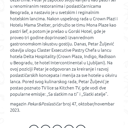
u renomiranim restoranima i poslastičarnicama
Beograda, a nastavio je u svetskim i reginalnim
hotelskim lancima. Nakon uspešnog rada u Crown Plazi i
Hotelu Mama Shelter, pridružio se timu Mona Plaze kao
pastri šef, a potom je prešao u Gorski Hotel, gde je
proveo tri godine doprinoseći izvanrednom
gastronomskom iskustvu gostiju. Danas, Petar Žuljević
obavlja ulogu Claster Exsecutive Pastry Chefa u lancu
hotela Delta Hospitality (Crown Plaza, Indigo, Radisson
u Beogradu, te hotel Intercontinental u Ljubljani). Na
ovoj poziciji Petar je odgovoran za kreiranje i razvoj
poslastičarskih koncepata i menija za sve hotele u okviru
lanca. Pored svog kulinarskog rada, Petar Žuljević je
postao poznato TV lice sa Kitchen TV, gde vodi dve
popularne emisije: „Sa slatkim na ti” i „Slatki atelje”.
magazin
Pekar&Poslastičar
broj 47, oktobar/novembar
2023.