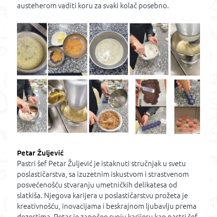
austeherom vaditi koru za svaki kolač posebno.
Petar Žuljević
Pastri šef Petar Žuljević je istaknuti stručnjak u svetu
poslastičarstva, sa izuzetnim iskustvom i strastvenom
posvećenošću stvaranju umetničkih delikatesa od
slatkiša. Njegova karijera u poslastičarstvu prožeta je
kreativnošću, inovacijama i beskrajnom ljubavlju prema
dezertima. Petar je započeo svoju karijeru kao pastri šef