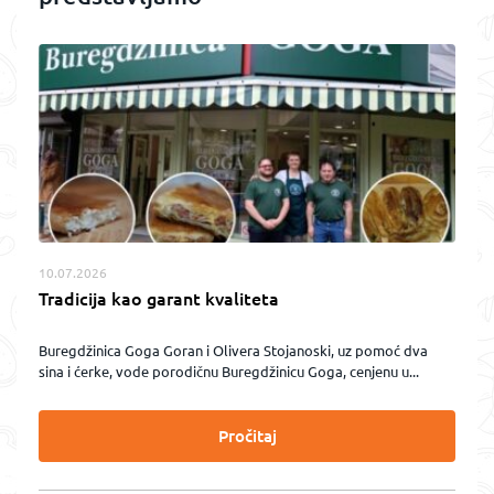
10.07.2026
Tradicija kao garant kvaliteta
Buregdžinica Goga Goran i Olivera Stojanoski, uz pomoć dva
sina i ćerke, vode porodičnu Buregdžinicu Goga, cenjenu u...
Pročitaj