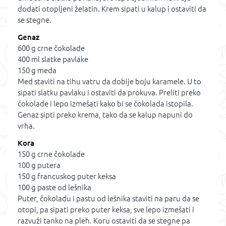
dodati otopljeni želatin. Krem sipati u kalup i ostaviti da
se stegne.
Genaz
600 g crne čokolade
400 ml slatke pavlake
150 g meda
Med staviti na tihu vatru da dobije boju karamele. U to
sipati slatku pavlaku i ostaviti da prokuva. Preliti preko
čokolade i lepo izmešati kako bi se čokolada istopila.
Genaz sipti preko krema, tako da se kalup napuni do
vrha.
Kora
150 g crne čokolade
100 g putera
150 g francuskog puter keksa
100 g paste od lešnika
Puter, čokoladu i pastu od lešnika staviti na paru da se
otopi, pa sipati preko puter keksa, sve lepo izmešati i
razvuži tanko na pleh. Koru ostaviti da se stegne pa