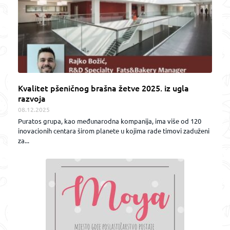
Kvalitet pšeničnog brašna žetve 2025. iz ugla
razvoja
08.12.2025
Puratos grupa, kao međunarodna kompanija, ima više od 120
inovacionih centara širom planete u kojima rade timovi zaduženi
za...