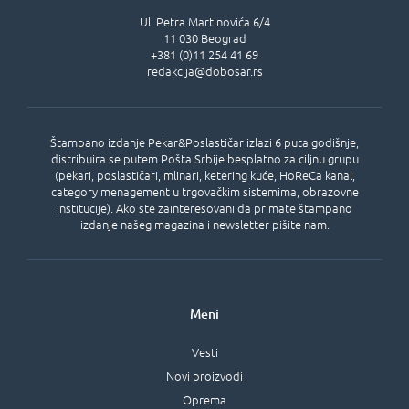
Ul.
Petra Martinovića 6/4
11 030
Beograd
+381 (0)11 254 41 69
redakcija@dobosar.rs
Štampano izdanje Pekar&Poslastičar izlazi 6 puta godišnje,
distribuira se putem Pošta Srbije besplatno za ciljnu grupu
(pekari, poslastičari, mlinari, ketering kuće, HoReCa kanal,
category menagement u trgovačkim sistemima, obrazovne
institucije). Ako ste zainteresovani da primate štampano
izdanje našeg magazina i newsletter pišite nam.
Meni
Vesti
Novi proizvodi
Oprema