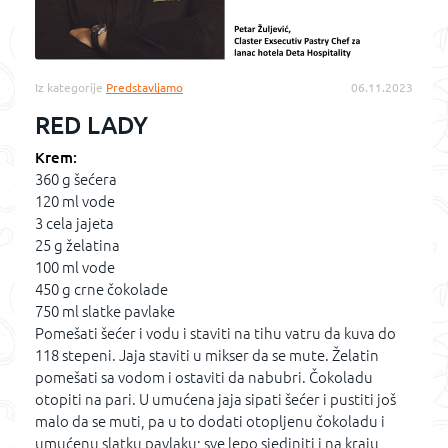
Iz kategorije
Predstavljamo
06.11.2023
RED LADY
Krem:
360 g šećera
120 ml vode
3 cela jajeta
25 g želatina
100 ml vode
450 g crne čokolade
750 ml slatke pavlake
Pomešati šećer i vodu i staviti na tihu vatru da kuva do
118 stepeni. Jaja staviti u mikser da se mute. Želatin
pomešati sa vodom i ostaviti da nabubri. Čokoladu
otopiti na pari. U umućena jaja sipati šećer i pustiti još
malo da se muti, pa u to dodati otopljenu čokoladu i
umućenu slatku pavlaku; sve lepo sjediniti i na kraju