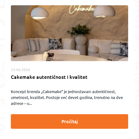
23.06.2026
Cakemake autentičnost i kvalitet
Koncept brenda „Cakemake” je jednostavan: autentičnost,
umetnost, kvalitet. Postoje već devet godina, trenutno na dve
adrese – u...
Pročitaj