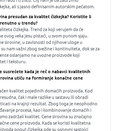
 radu i tržištu. Cilj nam je da zadržimo
zkejka, ali s jasno definisanim autorskim pečatom.
vina presudan za kvalitet čizkejka? Koristite li
 trenutno u trendu?
aliteta čizkejka. Trend za koji verujem da će
e ovog veka jesu pistaći, u svom punom sjaju.
ne sirovine, u zavisnosti od njihove uloge u
i su nam važni zbog svežine i kontinuiteta, dok se za
ente oslanjamo na uvozne proizvode koji
et i teksturu.
e susrećete kada je reč o nabavci kvalitetnih
sirovina utiču na formiranje konačne cene
načen kvalitet pojedinih domaćih proizvoda. Kod
resudna, čak i male razlike u sastavu ili obradi
icati na krajnji rezultat. Zbog toga je neophodno
gođavanje procesa, kao i kombinovanje domaćih i
smo zadržali kvalitet. Cene sirovina su značajno
ačne cene proizvoda. Kada se koristi kvalitetna
oizvoda poput čizkejka gde su osnovni sastojci