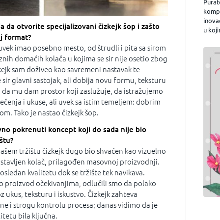
Purat
kompa
inova
a da otvorite specijalizovani čizkejk šop i zašto
u koji
aj format?
duvek imao posebno mesto, od štrudli i pita sa sirom
aznih domaćih kolača u kojima se sir nije osetio zbog
izkejk sam doživeo kao savremeni nastavak te
e sir glavni sastojak, ali dobija novu formu, teksturu
 da mu dam prostor koji zaslužuje, da istražujemo
 pečenja i ukuse, ali uvek sa istim temeljem: dobrim
om. Tako je nastao čizkejk šop.
ovno pokrenuti koncept koji do sada nije bio
štu?
 našem tržištu čizkejk dugo bio shvaćen kao vizuelno
stavljen kolač, prilagođen masovnoj proizvodnji.
dosledan kvalitetu dok se tržište tek navikava.
proizvod očekivanjima, odlučili smo da polako
ukus, teksturu i iskustvo. Čizkejk zahteva
ine i strogu kontrolu procesa; danas vidimo da je
tetu bila ključna.