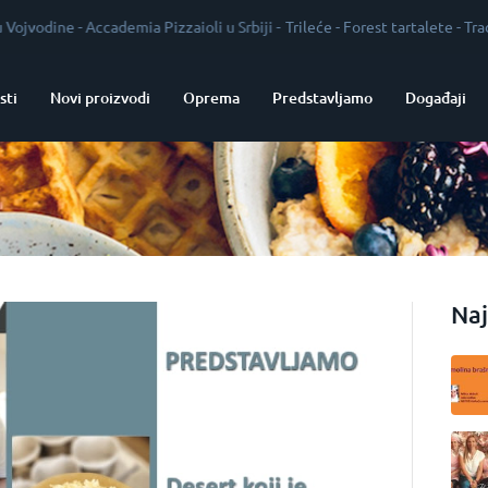
ne
-
Accademia Pizzaioli u Srbiji
-
Trileće
-
Forest tartalete
-
Tradicija kao
sti
Novi proizvodi
Oprema
Predstavljamo
Događaji
Naj