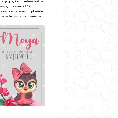
os grupa, kao međunarodna
nija, ima više od 120
cionih centara širom planete
ma rade timovi zaduženi za...