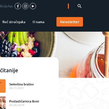
 garant kvaliteta
-
Vrhunska pica u srcu Vojvodine
-
Accademia Pizzaioli u 
Newsletter
Reč stručnjaka
O nama
čitanije
Semolina brašno
04.11.2021
Poslastičarnica Boni
06.06.2019