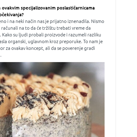
za ovakvim specijalizovanim poslastičarnicama
očekivanja?
no i na neki način nas je prijatno iznenadila. Nismo
o računali na to da će tržištu trebati vreme da
Kako su ljudi probali proizvode i razumeli razliku
 rasla organski, uglavnom kroz preporuke. To nam je
tor za ovakav koncept, ali da se poverenje gradi
.