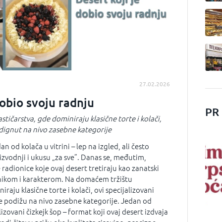
27.02.2026
dobio svoju radnju
PR
tičarstva, gde dominiraju klasične torte i kolači,
podignut na nivo zasebne kategorije
an od kolača u vitrini – lep na izgled, ali često
zvodnji i ukusu „za sve”. Danas se, međutim,
 radionice koje ovaj desert tretiraju kao zanatski
hnikom i karakterom. Na domaćem tržištu
iraju klasične torte i kolači, ovi specijalizovani
e podižu na nivo zasebne kategorije. Jedan od
lizovani čizkejk šop – format koji ovaj desert izdvaja