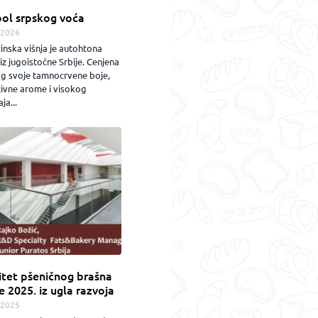
ol srpskog voća
.2026
inska višnja je autohtona
iz jugoistočne Srbije. Cenjena
og svoje tamnocrvene boje,
zivne arome i visokog
ja...
itet pšeničnog brašna
e 2025. iz ugla razvoja
.2025