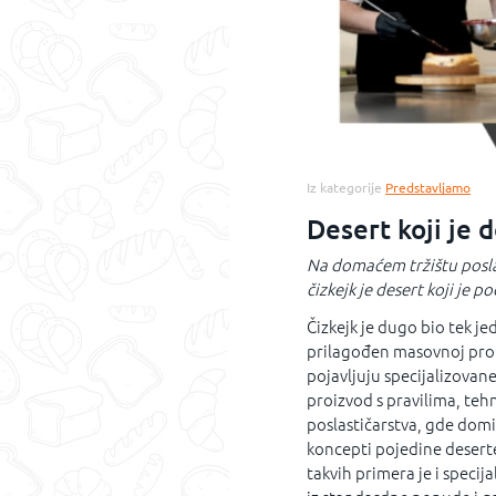
Iz kategorije
Predstavljamo
Desert koji je 
Na domaćem tržištu poslas
čizkejk je desert koji je 
Čizkejk je dugo bio tek jed
prilagođen masovnoj proi
pojavljuju specijalizovane
proizvod s pravilima, te
poslastičarstva, gde domin
koncepti pojedine desert
takvih primera je i specija