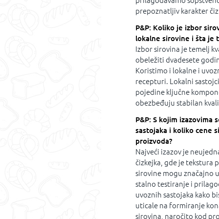
prilagođavamo sopstvenom
prepoznatljiv karakter či
P&P: Koliko je izbor siro
lokalne sirovine i šta je
Izbor sirovina je temelj kv
obeležiti dvadesete godin
Koristimo i lokalne i uvoz
recepturi. Lokalni sastojc
pojedine ključne kompon
obezbeđuju stabilan kvalit
P&P: S kojim izazovima s
sastojaka i koliko cene 
proizvoda?
Najveći izazov je neujed
čizkejka, gde je tekstura p
sirovine mogu značajno ut
stalno testiranje i prila
uvoznih sastojaka kako bi
uticale na formiranje kon
sirovina, naročito kod pr