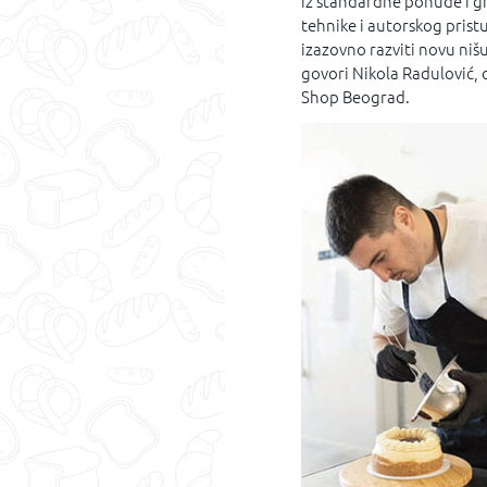
iz standardne ponude i gra
tehnike i autorskog pristu
izazovno razviti novu niš
govori Nikola Radulović, 
Shop Beograd.