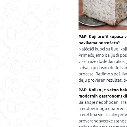
P&P: Koji profil kupaca 
navikama potrošača?
Najčešći kupci su ljudi koj
Primećujemo da ljudi post
više traže dosledan ukus, 
izdvaja po jasno definisan
procesa. Radimo s pažljiv
daju proveren rezultat, b
P&P: Koliko je važno bal
modernih gastronomskih 
Balans je neophodan. Trad
trendovi mogu unaprediti
trend ima smisla ako pobol
proverene svetske standar