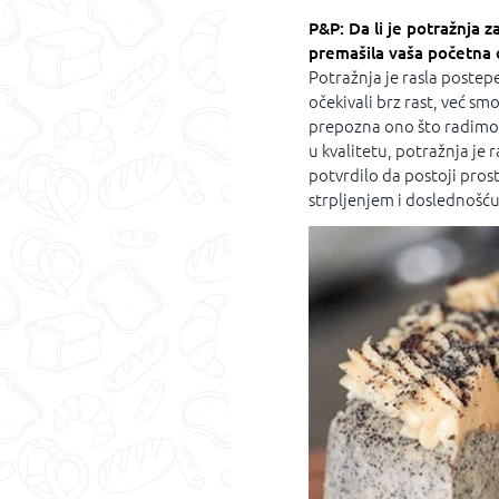
P&P: Da li je potražnja 
premašila vaša početna 
Potražnja je rasla postepe
očekivali brz rast, već sm
prepozna ono što radimo. 
u kvalitetu, potražnja je
potvrdilo da postoji pros
strpljenjem i doslednošću