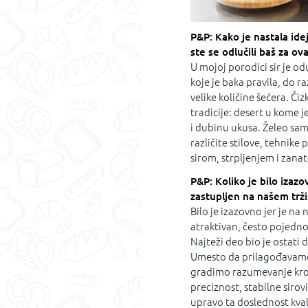
P&P: Kako je nastala idej
ste se odlučili baš za ov
U mojoj porodici sir je o
koje je baka pravila, do r
velike količine šećera. Č
tradicije: desert u kome j
i dubinu ukusa. Želeo sam
različite stilove, tehnike
sirom, strpljenjem i zanat
P&P: Koliko je bilo izaz
zastupljen na našem trži
Bilo je izazovno jer je na
atraktivan, često pojedno
Najteži deo bio je ostati 
Umesto da prilagođavamo 
gradimo razumevanje kroz 
preciznost, stabilne sirov
upravo ta doslednost kvali