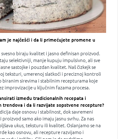
vam je najčešći i da li primećujete promene u
i svesno biraju kvalitet i jasno definisan proizvod.
aju selektivniji, manje kupuju impulsivno, ali sve
jasne sastojke i pouzdan kvalitet. Naš čizkejk se
oj teksturi, umerenoj slatkoći i preciznoj kontroli
o biranim sirevima i stabilnim recepturama koje
ez improvizacije u ključnim fazama procesa.
ansirati između tradicionalnih recepata i
trendova i da li razvijate sopstvene recepture?
icija daje osnovu i stabilnost, dok savremeni
 proizvod samo ako imaju jasnu svrhu. Za nas
jšava ukus, teksturu ili kvalitet. Oslanjamo se na
de kao osnovu, ali recepture razvijamo i