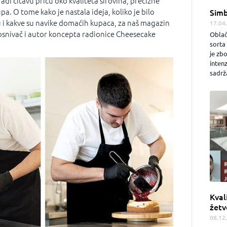
di čitavu priču oko kvaliteta sirovina, precizne
pa. O tome kako je nastala ideja, koliko je bilo
Simb
u i kakve su navike domaćih kupaca, za naš magazin
17.04
osnivač i autor koncepta radionice Cheesecake
Oblač
sorta 
je zb
inten
sadrža
Kval
žetv
08.12