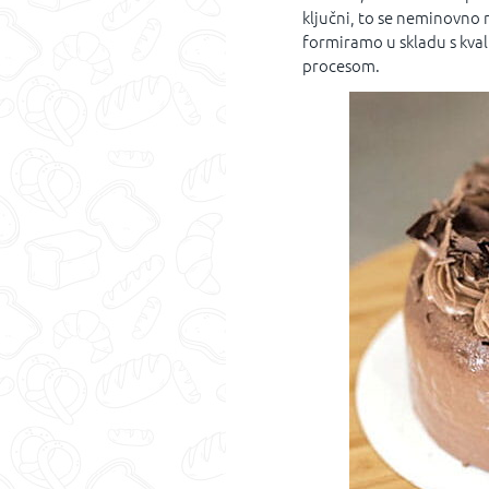
ključni, to se neminovno 
formiramo u skladu s kval
procesom.