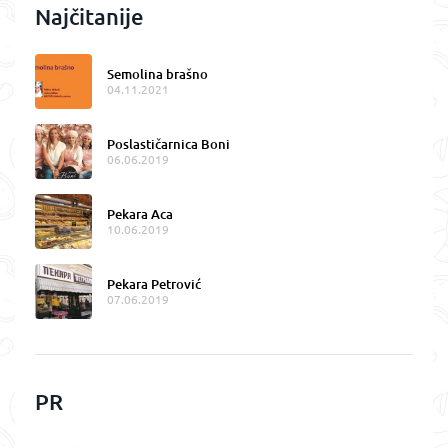
Najčitanije
Semolina brašno
04.11.2021
Poslastičarnica Boni
06.06.2019
Pekara Aca
10.06.2019
Pekara Petrović
07.06.2019
PR