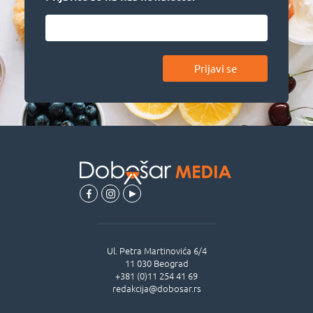
Prijavi se
Ul.
Petra Martinovića 6/4
11 030
Beograd
+381 (0)11 254 41 69
redakcija@dobosar.rs