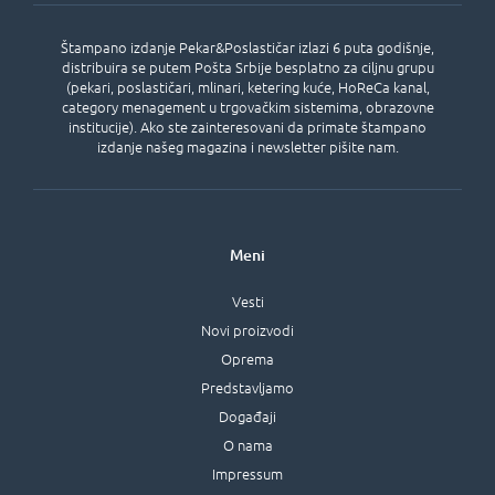
Štampano izdanje Pekar&Poslastičar izlazi 6 puta godišnje,
distribuira se putem Pošta Srbije besplatno za ciljnu grupu
(pekari, poslastičari, mlinari, ketering kuće, HoReCa kanal,
category menagement u trgovačkim sistemima, obrazovne
institucije). Ako ste zainteresovani da primate štampano
izdanje našeg magazina i newsletter pišite nam.
Meni
Vesti
Novi proizvodi
Oprema
Predstavljamo
Događaji
O nama
Impressum