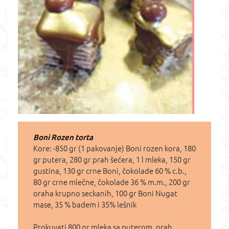
Boni Rozen torta
Kore: -850 gr (1 pakovanje) Boni rozen kora, 180
gr putera, 280 gr prah šećera, 1 l mleka, 150 gr
gustina, 130 gr crne Boni, čokolade 60 % c.b.,
80 gr crne mlečne, čokolade 36 % m.m., 200 gr
oraha krupno seckanih, 100 gr Boni Nugat
mase, 35 % badem i 35% lešnik
Prokuvati 800 gr mleka sa puterom, prah