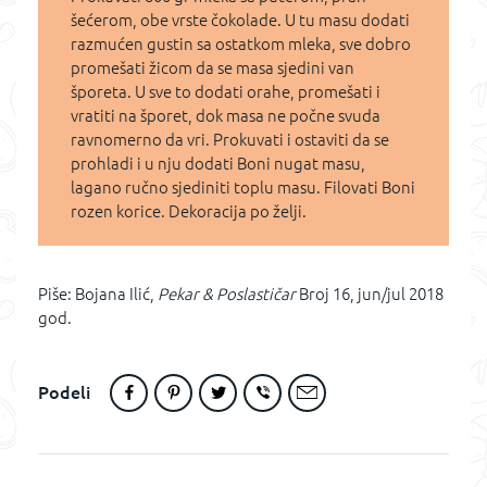
šećerom, obe vrste čokolade. U tu masu dodati
razmućen gustin sa ostatkom mleka, sve dobro
promešati žicom da se masa sjedini van
šporeta. U sve to dodati orahe, promešati i
vratiti na šporet, dok masa ne počne svuda
ravnomerno da vri. Prokuvati i ostaviti da se
prohladi i u nju dodati Boni nugat masu,
lagano ručno sjediniti toplu masu. Filovati Boni
rozen korice. Dekoracija po želji.
Piše: Bojana Ilić,
Pekar & Poslastičar
Broj 16, jun/jul 2018
god.
Podeli