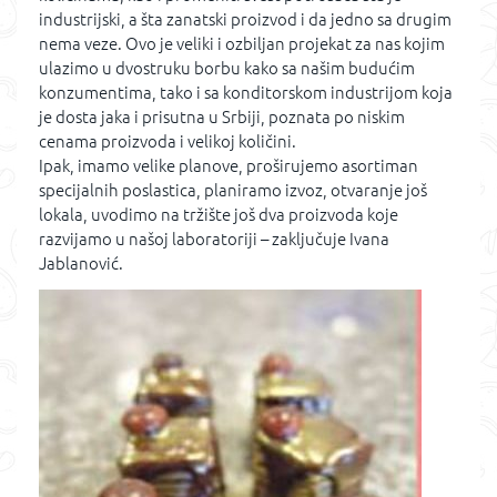
industrijski, a šta zanatski proizvod i da jedno sa drugim
nema veze. Ovo je veliki i ozbiljan projekat za nas kojim
ulazimo u dvostruku borbu kako sa našim budućim
konzumentima, tako i sa konditorskom industrijom koja
je dosta jaka i prisutna u Srbiji, poznata po niskim
cenama proizvoda i velikoj količini.
Ipak, imamo velike planove, proširujemo asortiman
specijalnih poslastica, planiramo izvoz, otvaranje još
lokala, uvodimo na tržište još dva proizvoda koje
razvijamo u našoj laboratoriji – zaključuje Ivana
Jablanović.