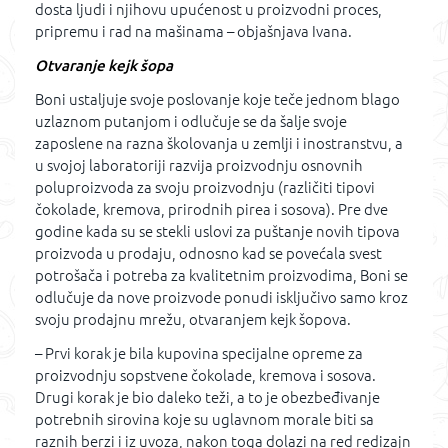
dosta ljudi i njihovu upućenost u proizvodni proces,
pripremu i rad na mašinama – objašnjava Ivana.
Otvaranje kejk šopa
Boni ustaljuje svoje poslovanje koje teče jednom blago
uzlaznom putanjom i odlučuje se da šalje svoje
zaposlene na razna školovanja u zemlji i inostranstvu, a
u svojoj laboratoriji razvija proizvodnju osnovnih
poluproizvoda za svoju proizvodnju (različiti tipovi
čokolade, kremova, prirodnih pirea i sosova). Pre dve
godine kada su se stekli uslovi za puštanje novih tipova
proizvoda u prodaju, odnosno kad se povećala svest
potrošača i potreba za kvalitetnim proizvodima, Boni se
odlučuje da nove proizvode ponudi isključivo samo kroz
svoju prodajnu mrežu, otvaranjem kejk šopova.
– Prvi korak je bila kupovina specijalne opreme za
proizvodnju sopstvene čokolade, kremova i sosova.
Drugi korak je bio daleko teži, a to je obezbeđivanje
potrebnih sirovina koje su uglavnom morale biti sa
raznih berzi i iz uvoza, nakon toga dolazi na red redizajn