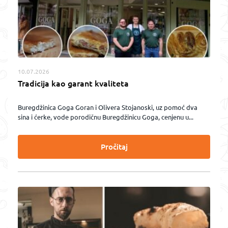
10.07.2026
Tradicija kao garant kvaliteta
Buregdžinica Goga Goran i Olivera Stojanoski, uz pomoć dva
sina i ćerke, vode porodičnu Buregdžinicu Goga, cenjenu u...
Pročitaj