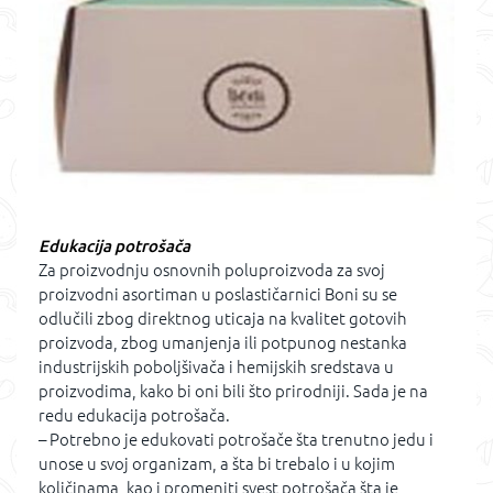
Edukacija potrošača
Za proizvodnju osnovnih poluproizvoda za svoj
proizvodni asortiman u poslastičarnici Boni su se
odlučili zbog direktnog uticaja na kvalitet gotovih
proizvoda, zbog umanjenja ili potpunog nestanka
industrijskih poboljšivača i hemijskih sredstava u
proizvodima, kako bi oni bili što prirodniji. Sada je na
redu edukacija potrošača.
– Potrebno je edukovati potrošače šta trenutno jedu i
unose u svoj organizam, a šta bi trebalo i u kojim
količinama, kao i promeniti svest potrošača šta je