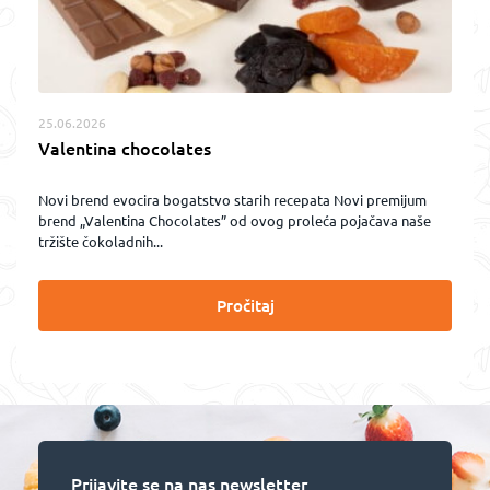
25.06.2026
Valentina chocolates
Novi brend evocira bogatstvo starih recepata Novi premijum
brend „Valentina Chocolates” od ovog proleća pojačava naše
tržište čokoladnih...
Pročitaj
Prijavite se na nas newsletter