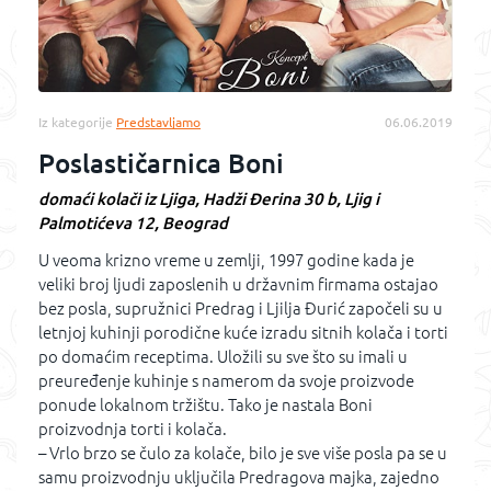
Iz kategorije
Predstavljamo
06.06.2019
Poslastičarnica Boni
domaći kolači iz Ljiga, Hadži Đerina 30 b, Ljig i
Palmotićeva 12, Beograd
U veoma krizno vreme u zemlji, 1997 godine kada je
veliki broj ljudi zaposlenih u državnim firmama ostajao
bez posla, supružnici Predrag i Ljilja Đurić započeli su u
letnjoj kuhinji porodične kuće izradu sitnih kolača i torti
po domaćim receptima. Uložili su sve što su imali u
preuređenje kuhinje s namerom da svoje proizvode
ponude lokalnom tržištu. Tako je nastala Boni
proizvodnja torti i kolača.
– Vrlo brzo se čulo za kolače, bilo je sve više posla pa se u
samu proizvodnju uključila Predragova majka, zajedno