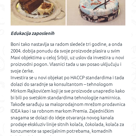
Edukacija zaposlenih
Boni tako nastavlja sa radom sledeće tri godine, a onda
2004. dobija ponudu da svoje proizvode plasira u svim
Maxi objektima u celoj Srbiji, uz uslov da investira u novi
proizvodni pogon. Vlasnici tada u sav posao uključuju i
svoje ćerke.
Investira se u novi objekat po HACCP standardima i tada
dolazi do saradnje sa konsultantom – tehnologom
Mirkom Rajkovićem koji je sve proizvode unapredio kako
bi bili po svetskim standardima tehnologije namirnica.
Takođe sarađuju sa maloprodajnom mrežom prodavnica
IDEA kao i sa robnom markom Premia. Zajedničkim
snagama se dolazi do ideje otvaranja novog kanala
prodaje ekskluziv linije sitnih kolača, čokolada, kolača za
konzumente sa specijalnim potrebama, komadnih