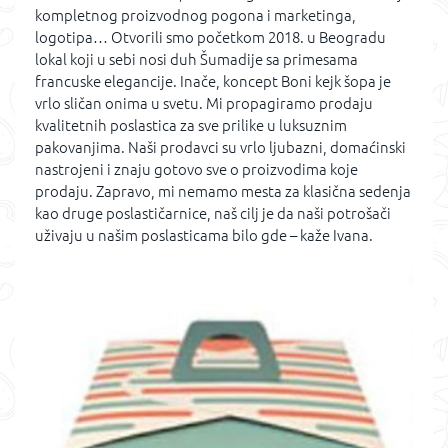
kompletnog proizvodnog pogona i marketinga,
logotipa… Otvorili smo početkom 2018. u Beogradu
lokal koji u sebi nosi duh Šumadije sa primesama
francuske elegancije. Inače, koncept Boni kejk šopa je
vrlo sličan onima u svetu. Mi propagiramo prodaju
kvalitetnih poslastica za sve prilike u luksuznim
pakovanjima. Naši prodavci su vrlo ljubazni, domaćinski
nastrojeni i znaju gotovo sve o proizvodima koje
prodaju. Zapravo, mi nemamo mesta za klasična sedenja
kao druge poslastičarnice, naš cilj je da naši potrošači
uživaju u našim poslasticama bilo gde – kaže Ivana.