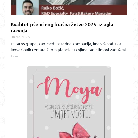
Kvalitet pšeničnog brašna žetve 2025. iz ugla
razvoja
08.12.2025
Puratos grupa, kao međunarodna kompanija, ima više od 120
inovacionih centara širom planete u kojima rade timovi zaduženi
za...