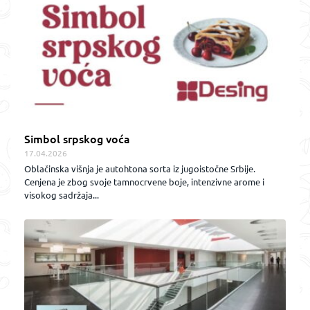
Simbol srpskog voća
17.04.2026
Oblačinska višnja je autohtona sorta iz jugoistočne Srbije.
Cenjena je zbog svoje tamnocrvene boje, intenzivne arome i
visokog sadržaja...