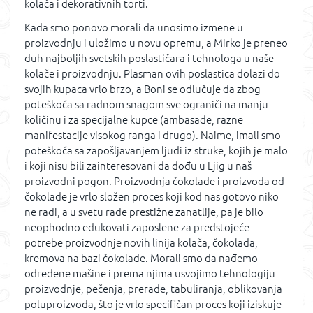
kolača i dekorativnih torti.
Kada smo ponovo morali da unosimo izmene u
proizvodnju i uložimo u novu opremu, a Mirko je preneo
duh najboljih svetskih poslastičara i tehnologa u naše
kolače i proizvodnju. Plasman ovih poslastica dolazi do
svojih kupaca vrlo brzo, a Boni se odlučuje da zbog
poteškoća sa radnom snagom sve ograniči na manju
količinu i za specijalne kupce (ambasade, razne
manifestacije visokog ranga i drugo). Naime, imali smo
poteškoća sa zapošljavanjem ljudi iz struke, kojih je malo
i koji nisu bili zainteresovani da dođu u Ljig u naš
proizvodni pogon. Proizvodnja čokolade i proizvoda od
čokolade je vrlo složen proces koji kod nas gotovo niko
ne radi, a u svetu rade prestižne zanatlije, pa je bilo
neophodno edukovati zaposlene za predstojeće
potrebe proizvodnje novih linija kolača, čokolada,
kremova na bazi čokolade. Morali smo da nađemo
određene mašine i prema njima usvojimo tehnologiju
proizvodnje, pečenja, prerade, tabuliranja, oblikovanja
poluproizvoda, što je vrlo specifičan proces koji iziskuje