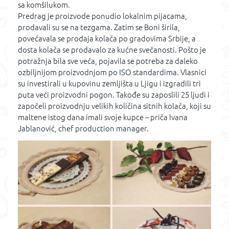
sa komšilukom.
Predrag je proizvode ponudio lokalnim pijacama,
prodavali su se na tezgama. Zatim se Boni širila,
povećavala se prodaja kolača po gradovima Srbije, a
dosta kolača se prodavalo za kućne svečanosti. Pošto je
potražnja bila sve veća, pojavila se potreba za daleko
ozbiljnijom proizvodnjom po ISO standardima. Vlasnici
su investirali u kupovinu zemljišta u Ljigu i izgradili tri
puta veći proizvodni pogon. Takođe su zaposlili 25 ljudi i
započeli proizvodnju velikih količina sitnih kolača, koji su
maltene istog dana imali svoje kupce – priča Ivana
Jablanović, chef production manager.