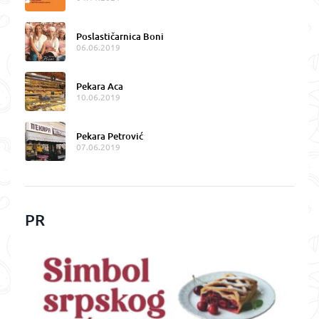
Poslastičarnica Boni
06.06.2019
Pekara Aca
10.06.2019
Pekara Petrović
07.06.2019
PR