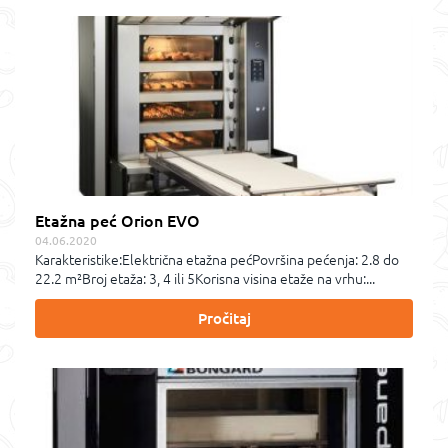
Etažna peć Orion EVO
04.06.2020
Karakteristike:Električna etažna pećPovršina pećenja: 2.8 do
22.2 m²Broj etaža: 3, 4 ili 5Korisna visina etaže na vrhu:...
Pročitaj