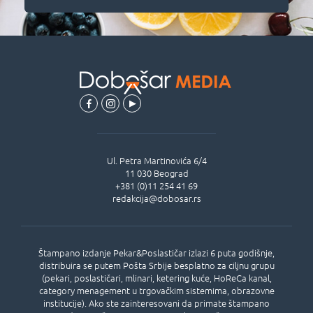
Ul.
Petra Martinovića 6/4
11 030
Beograd
+381 (0)11 254 41 69
redakcija@dobosar.rs
Štampano izdanje Pekar&Poslastičar izlazi 6 puta godišnje,
distribuira se putem Pošta Srbije besplatno za ciljnu grupu
(pekari, poslastičari, mlinari, ketering kuće, HoReCa kanal,
category menagement u trgovačkim sistemima, obrazovne
institucije). Ako ste zainteresovani da primate štampano