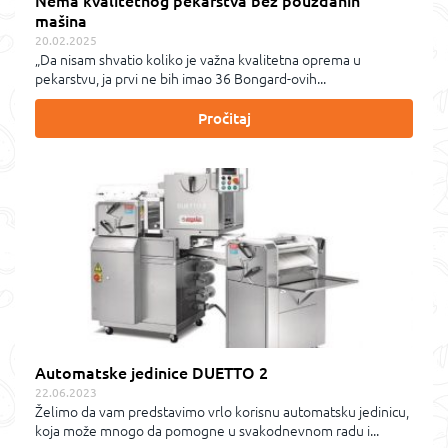
Nema kvalitetnog pekarstva bez pouzdanih
mašina
20.02.2025
„Da nisam shvatio koliko je važna kvalitetna oprema u
pekarstvu, ja prvi ne bih imao 36 Bongard-ovih...
Pročitaj
Automatske jedinice DUETTO 2
22.06.2023
Želimo da vam predstavimo vrlo korisnu automatsku jedinicu,
koja može mnogo da pomogne u svakodnevnom radu i...