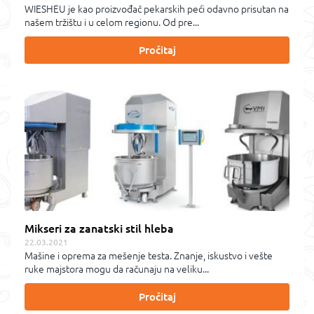
WIESHEU je kao proizvođač pekarskih peći odavno prisutan na
našem tržištu i u celom regionu. Od pre...
Pročitaj
Mikseri za zanatski stil hleba
22.03.2021
Mašine i oprema za mešenje testa. Znanje, iskustvo i vešte
ruke majstora mogu da računaju na veliku...
Pročitaj