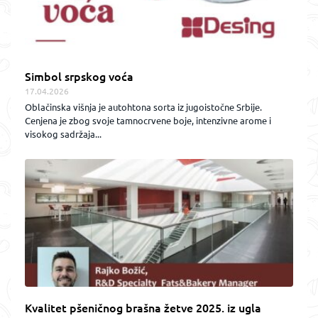
Simbol srpskog voća
17.04.2026
Oblačinska višnja je autohtona sorta iz jugoistočne Srbije.
Cenjena je zbog svoje tamnocrvene boje, intenzivne arome i
visokog sadržaja...
Kvalitet pšeničnog brašna žetve 2025. iz ugla