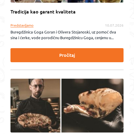
Tradicija kao garant kvaliteta
Predstavljamo
10.07.2026
Buregdžinica Goga Goran i Olivera Stojanoski, uz pomoć dva
sina i ćerke, vode porodičnu Buregdžinicu Goga, cenjenu u...
Pročitaj