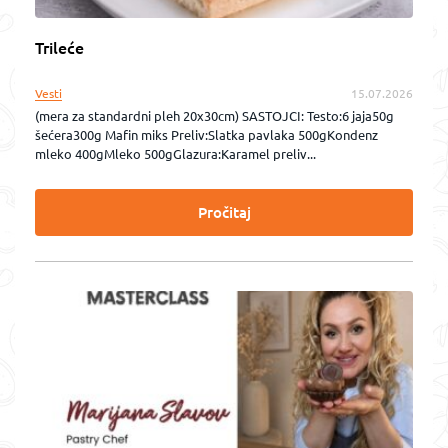
Trileće
Vesti
15.07.2026
(mera za standardni pleh 20x30cm) SASTOJCI: Testo:6 jaja50g
šećera300g Mafin miks Preliv:Slatka pavlaka 500gKondenz
mleko 400gMleko 500gGlazura:Karamel preliv...
Pročitaj