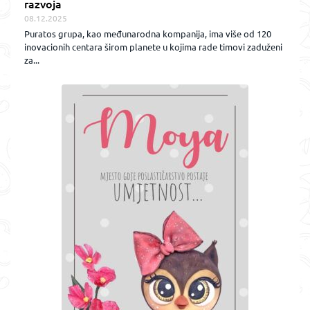
razvoja
08.12.2025
Puratos grupa, kao međunarodna kompanija, ima više od 120
inovacionih centara širom planete u kojima rade timovi zaduženi
za...