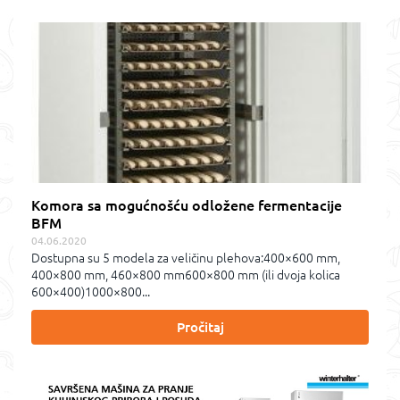
Komora sa mogućnošću odložene fermentacije
BFM
04.06.2020
Dostupna su 5 modela za veličinu plehova:400×600 mm,
400×800 mm, 460×800 mm600×800 mm (ili dvoja kolica
600×400)1000×800...
Pročitaj