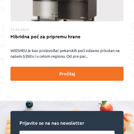
22.04.2023
Hibridna peć za pripremu hrane
WIESHEU je kao proizvođač pekarskih peći odavno prisutan na
našem tržištu i u celom regionu. Od pre par...
Pročitaj
Prijavite se na nas newsletter