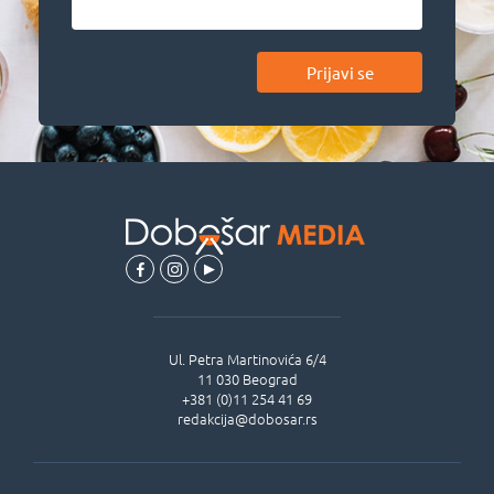
Prijavi se
Ul.
Petra Martinovića 6/4
11 030
Beograd
+381 (0)11 254 41 69
redakcija@dobosar.rs