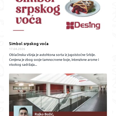
Simbol srpskog voća
17.04.2026
Oblačinska višnja je autohtona sorta iz jugoistočne Srbije.
Cenjena je zbog svoje tamnocrvene boje, intenzivne arome i
visokog sadržaja...