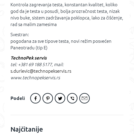
Kontrola zagrevanja testa, konstantan kvalitet, koliko
god da je testa u posudi, bolja prozračnost testa, nizak
nivo buke, sistem zadržavanja poklopca, lako za čišćenje,
rad sa malim zamesima
Svestran:
pogodana za sve tipove testa, novi režim posvećen
Paneotradu (tip E)
TechnoPek servis
tel: +381 69 188 5177, mail:
s.durlevic@technopekservis.rs
www.technopekservis.rs
Podeli
Najčitanije