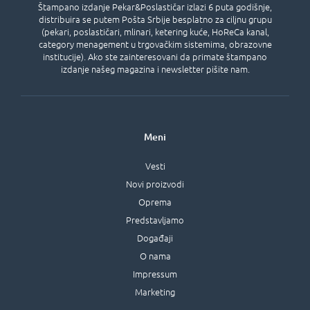
Štampano izdanje Pekar&Poslastičar izlazi 6 puta godišnje,
distribuira se putem Pošta Srbije besplatno za ciljnu grupu
(pekari, poslastičari, mlinari, ketering kuće, HoReCa kanal,
category menagement u trgovačkim sistemima, obrazovne
institucije). Ako ste zainteresovani da primate štampano
izdanje našeg magazina i newsletter pišite nam.
Meni
Vesti
Novi proizvodi
Oprema
Predstavljamo
Događaji
O nama
Impressum
Marketing