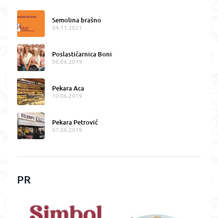
Semolina brašno
04.11.2021
Poslastičarnica Boni
06.06.2019
Pekara Aca
10.06.2019
Pekara Petrović
07.06.2019
PR