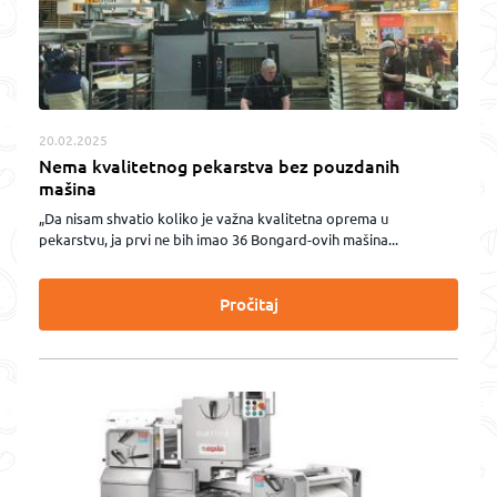
20.02.2025
Nema kvalitetnog pekarstva bez pouzdanih
mašina
„Da nisam shvatio koliko je važna kvalitetna oprema u
pekarstvu, ja prvi ne bih imao 36 Bongard-ovih mašina...
Pročitaj