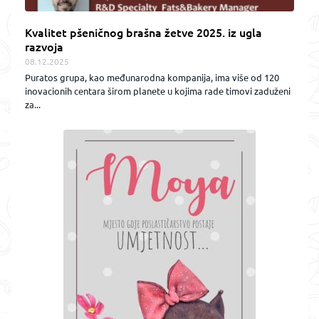
Kvalitet pšeničnog brašna žetve 2025. iz ugla
razvoja
08.12.2025
Puratos grupa, kao međunarodna kompanija, ima više od 120
inovacionih centara širom planete u kojima rade timovi zaduženi
za...