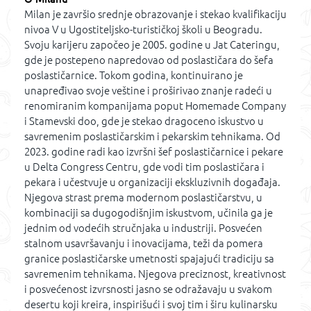
Milan je završio srednje obrazovanje i stekao kvalifikaciju
nivoa V u Ugostiteljsko-turističkoj školi u Beogradu.
Svoju karijeru započeo je 2005. godine u Jat Cateringu,
gde je postepeno napredovao od poslastičara do šefa
poslastičarnice. Tokom godina, kontinuirano je
unapređivao svoje veštine i proširivao znanje radeći u
renomiranim kompanijama poput Homemade Company
i Stamevski doo, gde je stekao dragoceno iskustvo u
savremenim poslastičarskim i pekarskim tehnikama. Od
2023. godine radi kao izvršni šef poslastičarnice i pekare
u Delta Congress Centru, gde vodi tim poslastičara i
pekara i učestvuje u organizaciji ekskluzivnih događaja.
Njegova strast prema modernom poslastičarstvu, u
kombinaciji sa dugogodišnjim iskustvom, učinila ga je
jednim od vodećih stručnjaka u industriji. Posvećen
stalnom usavršavanju i inovacijama, teži da pomera
granice poslastičarske umetnosti spajajući tradiciju sa
savremenim tehnikama. Njegova preciznost, kreativnost
i posvećenost izvrsnosti jasno se odražavaju u svakom
desertu koji kreira, inspirišući i svoj tim i širu kulinarsku