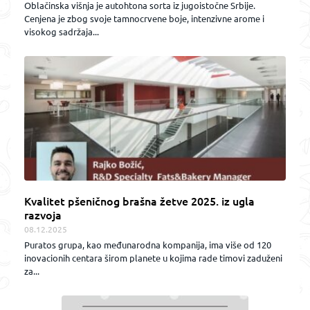
Oblačinska višnja je autohtona sorta iz jugoistočne Srbije.
Cenjena je zbog svoje tamnocrvene boje, intenzivne arome i
visokog sadržaja...
Kvalitet pšeničnog brašna žetve 2025. iz ugla
razvoja
08.12.2025
Puratos grupa, kao međunarodna kompanija, ima više od 120
inovacionih centara širom planete u kojima rade timovi zaduženi
za...