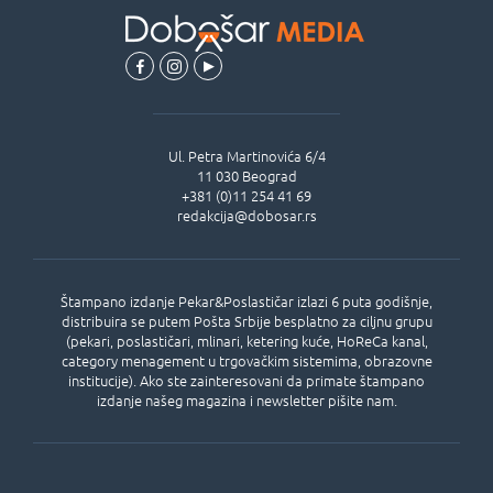
Ul.
Petra Martinovića 6/4
11 030
Beograd
+381 (0)11 254 41 69
redakcija@dobosar.rs
Štampano izdanje Pekar&Poslastičar izlazi 6 puta godišnje,
distribuira se putem Pošta Srbije besplatno za ciljnu grupu
(pekari, poslastičari, mlinari, ketering kuće, HoReCa kanal,
category menagement u trgovačkim sistemima, obrazovne
institucije). Ako ste zainteresovani da primate štampano
izdanje našeg magazina i newsletter pišite nam.