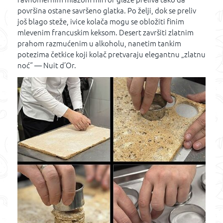
površina ostane savršeno glatka. Po želji, dok se preliv
još blago steže, ivice kolača mogu se obložiti finim
mlevenim francuskim keksom. Desert završiti zlatnim
prahom razmućenim u alkoholu, nanetim tankim
potezima četkice koji kolač pretvaraju elegantnu „zlatnu
noć“ — Nuit d’Or.