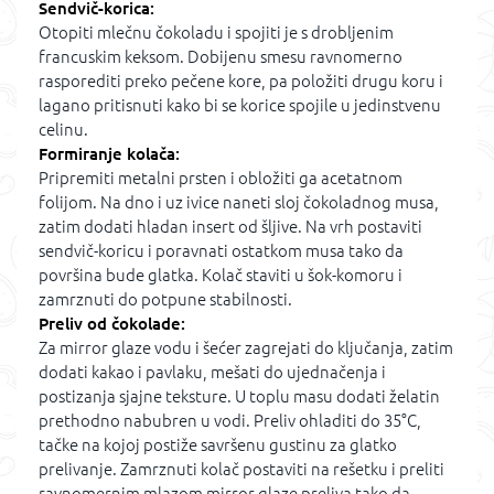
Sendvič-korica:
Otopiti mlečnu čokoladu i spojiti je s drobljenim
francuskim keksom. Dobijenu smesu ravnomerno
rasporediti preko pečene kore, pa položiti drugu koru i
lagano pritisnuti kako bi se korice spojile u jedinstvenu
celinu.
Formiranje kolača:
Pripremiti metalni prsten i obložiti ga acetatnom
folijom. Na dno i uz ivice naneti sloj čokoladnog musa,
zatim dodati hladan insert od šljive. Na vrh postaviti
sendvič-koricu i poravnati ostatkom musa tako da
površina bude glatka. Kolač staviti u šok-komoru i
zamrznuti do potpune stabilnosti.
Preliv od čokolade:
Za mirror glaze vodu i šećer zagrejati do ključanja, zatim
dodati kakao i pavlaku, mešati do ujednačenja i
postizanja sjajne teksture. U toplu masu dodati želatin
prethodno nabubren u vodi. Preliv ohladiti do 35°C,
tačke na kojoj postiže savršenu gustinu za glatko
prelivanje. Zamrznuti kolač postaviti na rešetku i preliti
ravnomernim mlazom mirror glaze preliva tako da