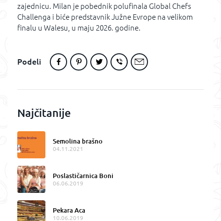
zajednicu. Milan je pobednik polufinala Global Chefs
Challenga i biće predstavnik Južne Evrope na velikom
finalu u Walesu, u maju 2026. godine.
Podeli
Najčitanije
Semolina brašno
04.11.2021
Poslastičarnica Boni
06.06.2019
Pekara Aca
10.06.2019