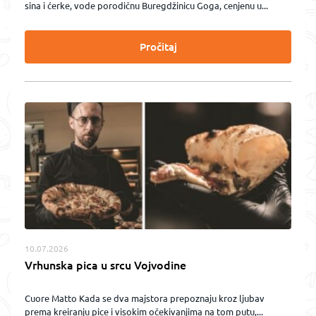
sina i ćerke, vode porodičnu Buregdžinicu Goga, cenjenu u...
Pročitaj
10.07.2026
Vrhunska pica u srcu Vojvodine
Cuore Matto Kada se dva majstora prepoznaju kroz ljubav
prema kreiranju pice i visokim očekivanjima na tom putu,...