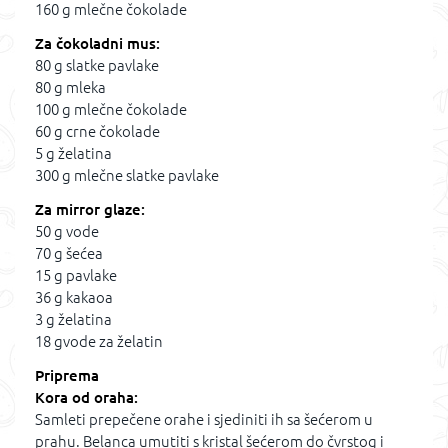
160 g mlečne čokolade
Za čokoladni mus:
80 g slatke pavlake
80 g mleka
100 g mlečne čokolade
60 g crne čokolade
5 g želatina
300 g mlečne slatke pavlake
Za mirror glaze:
50 g vode
70 g šećea
15 g pavlake
36 g kakaoa
3 g želatina
18 gvode za želatin
Priprema
Kora od oraha:
Samleti prepečene orahe i sjediniti ih sa šećerom u
prahu. Belanca umutiti s kristal šećerom do čvrstog i