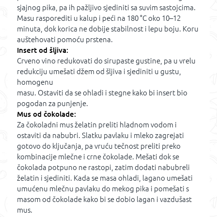
sjajnog pika, pa ih pažljivo sjediniti sa suvim sastojcima.
Masu rasporediti u kalup i peći na 180 °C oko 10–12
minuta, dok korica ne dobije stabilnost i lepu boju. Koru
auštehovati pomoću prstena.
Insert od šljiva:
Crveno vino redukovati do sirupaste gustine, pa u vrelu
redukciju umešati džem od šljiva i sjediniti u gustu,
homogenu
masu. Ostaviti da se ohladi i stegne kako bi insert bio
pogodan za punjenje.
Mus od čokolade:
Za čokoladni mus želatin preliti hladnom vodom i
ostaviti da nabubri. Slatku pavlaku i mleko zagrejati
gotovo do ključanja, pa vruću tečnost preliti preko
kombinacije mlečne i crne čokolade. Mešati dok se
čokolada potpuno ne rastopi, zatim dodati nabubreli
želatin i sjediniti. Kada se masa ohladi, lagano umešati
umućenu mlečnu pavlaku do mekog pika i pomešati s
masom od čokolade kako bi se dobio lagan i vazdušast
mus.