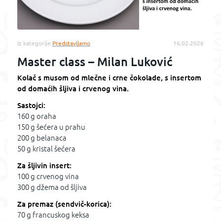
Iz kategorije
Predstavljamo
16.02.2026
Master class – Milan Luković
Kolač s musom od mlečne i crne čokolade, s insertom
od domaćih šljiva i crvenog vina.
Sastojci:
160 g oraha
150 g šećera u prahu
200 g belanaca
50 g kristal šećera
Za šljivin insert:
100 g crvenog vina
300 g džema od šljiva
Za premaz (sendvič-korica):
70 g francuskog keksa