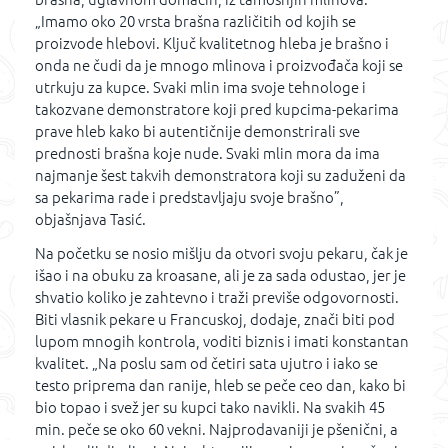
„Imamo oko 20 vrsta brašna različitih od kojih se
proizvode hlebovi. Ključ kvalitetnog hleba je brašno i
onda ne čudi da je mnogo mlinova i proizvođača koji se
utrkuju za kupce. Svaki mlin ima svoje tehnologe i
takozvane demonstratore koji pred kupcima-pekarima
prave hleb kako bi autentičnije demonstrirali sve
prednosti brašna koje nude. Svaki mlin mora da ima
najmanje šest takvih demonstratora koji su zaduženi da
sa pekarima rade i predstavljaju svoje brašno”,
objašnjava Tasić.
Na početku se nosio mišlju da otvori svoju pekaru, čak je
išao i na obuku za kroasane, ali je za sada odustao, jer je
shvatio koliko je zahtevno i traži previše odgovornosti.
Biti vlasnik pekare u Francuskoj, dodaje, znači biti pod
lupom mnogih kontrola, voditi biznis i imati konstantan
kvalitet. „Na poslu sam od četiri sata ujutro i iako se
testo priprema dan ranije, hleb se peče ceo dan, kako bi
bio topao i svež jer su kupci tako navikli. Na svakih 45
min. peče se oko 60 vekni. Najprodavaniji je pšenični, a