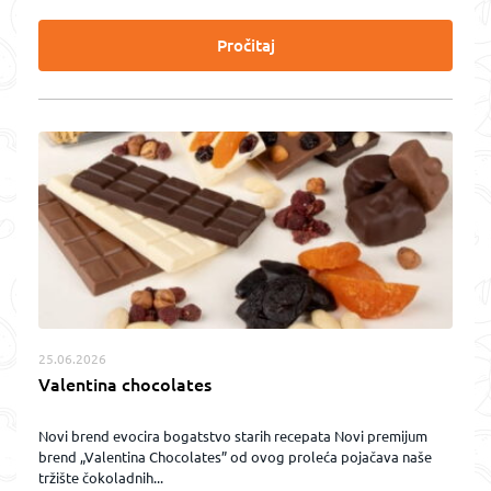
Pročitaj
25.06.2026
Valentina chocolates
Novi brend evocira bogatstvo starih recepata Novi premijum
brend „Valentina Chocolates” od ovog proleća pojačava naše
tržište čokoladnih...