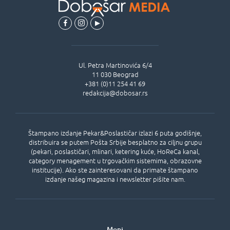
Ul.
Petra Martinovića 6/4
11 030
Beograd
+381 (0)11 254 41 69
redakcija@dobosar.rs
Štampano izdanje Pekar&Poslastičar izlazi 6 puta godišnje,
distribuira se putem Pošta Srbije besplatno za ciljnu grupu
(pekari, poslastičari, mlinari, ketering kuće, HoReCa kanal,
category menagement u trgovačkim sistemima, obrazovne
institucije). Ako ste zainteresovani da primate štampano
izdanje našeg magazina i newsletter pišite nam.
Meni