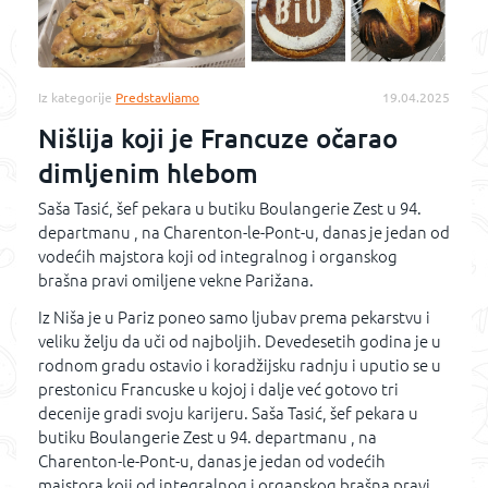
Iz kategorije
Predstavljamo
19.04.2025
Nišlija koji je Francuze očarao
dimljenim hlebom
Saša Tasić, šef pekara u butiku Boulangerie Zest u 94.
departmanu , na Charenton-le-Pont-u, danas je jedan od
vodećih majstora koji od integralnog i organskog
brašna pravi omiljene vekne Parižana.
Iz Niša je u Pariz poneo samo ljubav prema pekarstvu i
veliku želju da uči od najboljih. Devedesetih godina je u
rodnom gradu ostavio i koradžijsku radnju i uputio se u
prestonicu Francuske u kojoj i dalje već gotovo tri
decenije gradi svoju karijeru. Saša Tasić, šef pekara u
butiku Boulangerie Zest u 94. departmanu , na
Charenton-le-Pont-u, danas je jedan od vodećih
majstora koji od integralnog i organskog brašna pravi