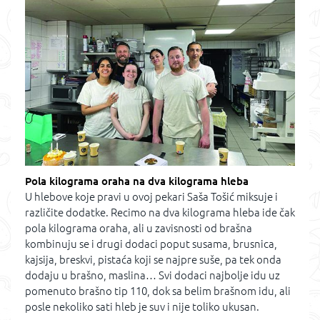
Pola kilograma oraha na dva kilograma hleba
U hlebove koje pravi u ovoj pekari Saša Tošić miksuje i
različite dodatke. Recimo na dva kilograma hleba ide čak
pola kilograma oraha, ali u zavisnosti od brašna
kombinuju se i drugi dodaci poput susama, brusnica,
kajsija, breskvi, pistaća koji se najpre suše, pa tek onda
dodaju u brašno, maslina… Svi dodaci najbolje idu uz
pomenuto brašno tip 110, dok sa belim brašnom idu, ali
posle nekoliko sati hleb je suv i nije toliko ukusan.