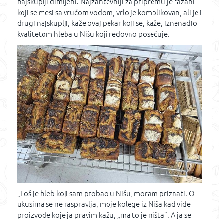
najskuplji dimljeni. Najzahtevniji za pripremu je ražani
koji se mesi sa vrućom vodom, vrlo je komplikovan, ali je i
drugi najskuplji, kaže ovaj pekar koji se, kaže, iznenadio
kvalitetom hleba u Nišu koji redovno posećuje.
„Loš je hleb koji sam probao u Nišu, moram priznati. O
ukusima se ne raspravlja, moje kolege iz Niša kad vide
proizvode koje ja pravim kažu, „ma to je ništa”. A ja se