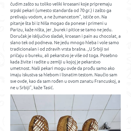
čudim zašto su toliko veliki kroasani koje pripremaju
srpski pekari (umesto standarda od 70 gr.) i zašto ga
prelivaju vodom, a ne žumancetom”, ističe on. Na
pitanje šta bi iz Niša mogao da ponese i primeni u
Parizu, kaže ništa, jer „burek i pitice se tamo ne jedu.
Doručak je isključivo sladak, kroasan i pain au chocolat, a
slano tek od podneva. Ne jedu mnogo hleba i vole samo
tradicionalan i od zdravih vrsta brašna. „U Srbiji svi
pričaju o bureku, ali pekarstvo je više od toga. Posebno
kada živite i radite u zemlji u kojoj je pekarstvo
umetnost. Naši pekari mogu ovde da prođu samo ako
imaju iskustva sa hlebom i lisnatim testom. Naučio sam
sve ovde, kao da sam rođen u ovom zanatu Francuskoj, a
ne u Srbiji”, kaže Tasić.