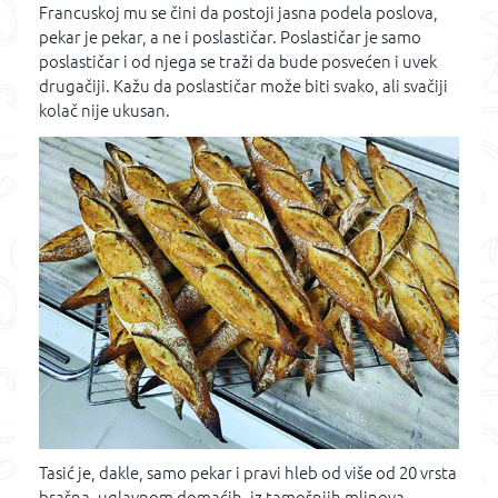
Francuskoj mu se čini da postoji jasna podela poslova,
pekar je pekar, a ne i poslastičar. Poslastičar je samo
poslastičar i od njega se traži da bude posvećen i uvek
drugačiji. Kažu da poslastičar može biti svako, ali svačiji
kolač nije ukusan.
Tasić je, dakle, samo pekar i pravi hleb od više od 20 vrsta
brašna, uglavnom domaćih, iz tamošnjih mlinova.