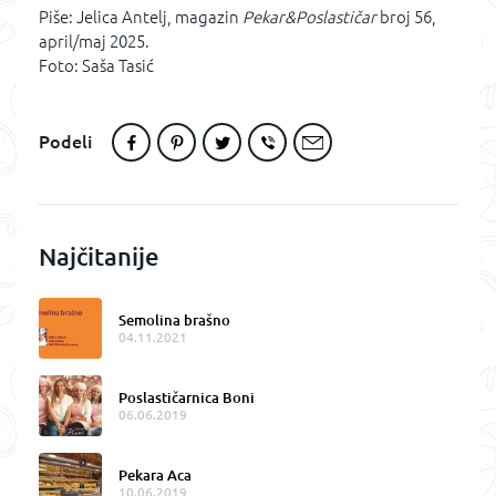
Piše: Jelica Antelj, magazin
Pekar&Poslastičar
broj 56,
april/maj 2025.
Foto: Saša Tasić
Podeli
Najčitanije
Semolina brašno
04.11.2021
Poslastičarnica Boni
06.06.2019
Pekara Aca
10.06.2019