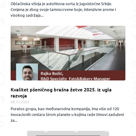
Oblačinska višnja je autohtona sorta iz jugoistočne Srbije.
Cenjena je zbog svoje tamnocrvene boje, intenzivne arome i
visokog sadržaja...
Kvalitet pšeničnog brašna žetve 2025. iz ugla
razvoja
08.12.2025
Puratos grupa, kao međunarodna kompanija, ima više od 120
inovacionih centara širom planete u kojima rade timovi zaduženi
za...