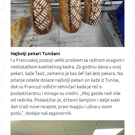
Najbolji pekari Tunišani
I u Francuskoj postoji veliki problem sa radnom snagom i
nedostatkom kvalitetnog kadra. Za godinu dana u ovoj
pekari, kaže Tasić, zamenio je kao šef čak šest pekara. Na
pitanje odakle dolaze najbolji pekari on kaže iz Tunisa,
dok su Francuzi odlični tehničari kada je reč o
poslastičarstvu i mnogo su vredni. „Moj gazda radi više
od radnika. Poslastičar je, državni šampion i dalje svaki
dan traži nove recepte, pravi magiju i uživa u svom
poslu”, dodaje naš sagovornik.