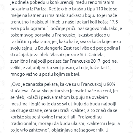
je odnela pobedu u konkurenciji među renomiranim
pekarima iz Pariza. Reč je o bio brašnu tipa 110 koje se
melje na kamenu i ima malo žućkastu boju. To je inače
trenutno i najskuplji hleb u našoj pekari koji košta 17,5
evra po kilogramu”, počinje priču naš sagovornik. Iako je
tokom svog boravka u Francuskoj iskustvo sticao u
različitim pekarama, jer, kako kaže, svaka kuća krije neku
svoju tajnu, u Boulangerie Zest radi više od pet godina i
stručnjak je za hleb. Vlasnik pekare Siril Gaidela,
zvanično i najbolji poslastičar Francuske 2017. godine,
veliki je zaljubljenik u svoj posao, a to je, kaže Tasić,
mnogo važno u poslu kojim se bavi.
„Ovo je zanatska pekara, kakve su u Francuskoj u 90%
slučajeva. Zanatsko pekarstvo je ovde inače na ceni, jer
se hleb, kolači i peciva mahom kupuju na ovakvim
mestima i logično je da se svi utrkuju da budu najbolji.
Sa druge strane, ceni se i traži kvalitet, a to znači da se
koriste skupe sirovine i materijali. Proizvodi su
tradicionalni, moraju da budu ukusni, kvalitetni i lepi, a
to je vrlo zahtevno”, objašnjava naš sagovornik. U