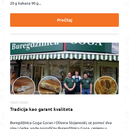
20 g kakaoa 90 g...
Pročitaj
10.07.2026
Tradicija kao garant kvaliteta
Buregdžinica Goga Goran i Olivera Stojanoski, uz pomoć dva
sina i ćerke, vode porodičnu Buregdžinicu Goga, cenjenu u...