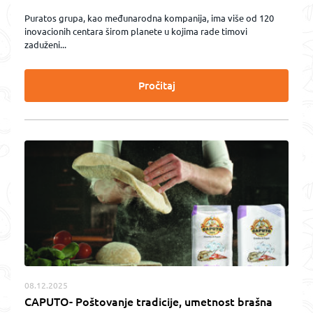
Puratos grupa, kao međunarodna kompanija, ima više od 120
inovacionih centara širom planete u kojima rade timovi
zaduženi...
Pročitaj
08.12.2025
CAPUTO- Poštovanje tradicije, umetnost brašna