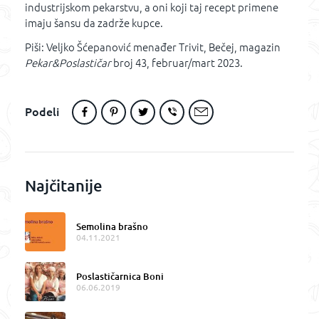
industrijskom pekarstvu, a oni koji taj recept primene
imaju šansu da zadrže kupce.
Piši: Veljko Šćepanović menađer Trivit, Bečej, magazin
Pekar&Poslastičar
broj 43, februar/mart 2023.
Podeli
Najčitanije
Semolina brašno
04.11.2021
Poslastičarnica Boni
06.06.2019