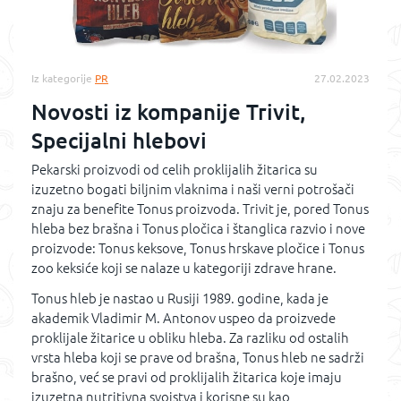
Iz kategorije
PR
27.02.2023
Novosti iz kompanije Trivit,
Specijalni hlebovi
Pekarski proizvodi od celih proklijalih žitarica su
izuzetno bogati biljnim vlaknima i naši verni potrošači
znaju za benefite Tonus proizvoda. Trivit je, pored Tonus
hleba bez brašna i Tonus pločica i štanglica razvio i nove
proizvode: Tonus keksove, Tonus hrskave pločice i Tonus
zoo keksiće koji se nalaze u kategoriji zdrave hrane.
Tonus hleb je nastao u Rusiji 1989. godine, kada je
akademik Vladimir M. Antonov uspeo da proizvede
proklijale žitarice u obliku hleba. Za razliku od ostalih
vrsta hleba koji se prave od brašna, Tonus hleb ne sadrži
brašno, već se pravi od proklijalih žitarica koje imaju
izuzetna nutritivna svojstva i korisne su kao