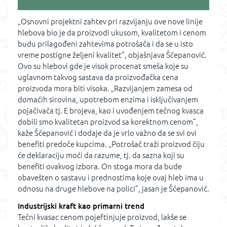
„Osnovni projektni zahtev pri razvijanju ove nove linije
hlebova bio je da proizvodi ukusom, kvalitetom i cenom
budu prilagođeni zahtevima potrošača i da se u isto
vreme postigne željeni kvalitet”, objašnjava Šćepanović.
Ovo su hlebovi gde je visok procenat smeša koje su
uglavnom takvog sastava da proizvođačka cena
proizvoda mora biti visoka. „Razvijanjem zamesa od
domaćih sirovina, upotrebom enzima i isključivanjem
pojačivača tj. E brojeva, kao i uvođenjem tečnog kvasca
dobili smo kvalitetan proizvod sa korektnom cenom”,
kaže Šćepanović i dodaje da je vrlo važno da se svi ovi
benefiti predoče kupcima. „Potrošač traži proizvod čiju
će deklaraciju moći da razume, tj. da sazna koji su
benefiti ovakvog izbora. On stoga mora da bude
obavešten o sastavu i prednostima koje ovaj hleb ima u
odnosu na druge hlebove na polici”, jasan je Šćepanović.
Industrijski kraft kao primarni trend
Tečni kvasac cenom pojeftinjuje proizvod, lakše se