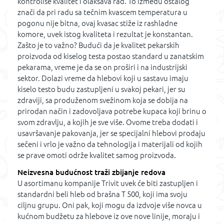
kontroliše kvalitet i olakšava rad. To između ostalog
znači da pri radu sa tečnim kvascem temperatura u
pogonu nije bitna, ovaj kvasac stiže iz rashladne
komore, uvek istog kvaliteta i rezultat je konstantan.
Zašto je to važno? Budući da je kvalitet pekarskih
proizvoda od kiselog testa postao standard u zanatskim
pekarama, vreme je da se on proširi i na industrijski
sektor. Dolazi vreme da hlebovi koji u sastavu imaju
kiselo testo budu zastupljeni u svakoj pekari, jer su
zdraviji, sa produženom svežinom koja se dobija na
prirodan način i zadovoljava potrebe kupaca koji brinu o
svom zdravlju, a kojih je sve više. Ovome treba dodati i
usavršavanje pakovanja, jer se specijalni hlebovi prodaju
sečeni i vrlo je važno da tehnologija i materijali od kojih
se prave omoti održe kvalitet samog proizvoda.
Neizvesna budućnost traži zbijanje redova
U asortimanu kompanije Trivit uvek će biti zastupljen i
standardni beli hleb od brašna T 500, koji ima svoju
ciljnu grupu. Oni pak, koji mogu da izdvoje više novca u
kućnom budžetu za hlebove iz ove nove linije, moraju i