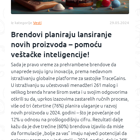
Iz kategorije
Vesti
29.05.2024
Brendovi planiraju lansiranje
novih proizvoda – pomoću
veštačke inteligencije!
Sada je pravo vreme za prehrambene brendove da
unaprede svoju igru inovacija, prema nedavnom
istraživanju globalne platforme za sastojke TraceGains.
U istraživanju su učestvovali menadžeri 261 malog i
velikog brenda hrane širom sveta i u svojim odgovorima
otkrili su da, uprkos izazovima zastarelih ručnih procesa,
više od tri četvrtine (76%) planira ulaganje u razvoj
novih proizvoda u 2024. godini – što je povećanje od
12% u odnosu na prošlogodišnju cifru. Rezultati dalje
kažu da je dve trećine (60%) brendova izjavilo da misle
da formulacije „bolje za vas” imaju najveći potencijal da