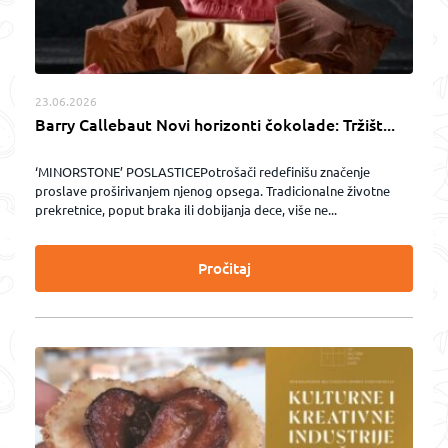
23.06.2026
Barry Callebaut Novi horizonti čokolade: Tržišt...
‘MINORSTONE’ POSLASTICEPotrošači redefinišu značenje
proslave proširivanjem njenog opsega. Tradicionalne životne
prekretnice, poput braka ili dobijanja dece, više ne...
Pročitaj