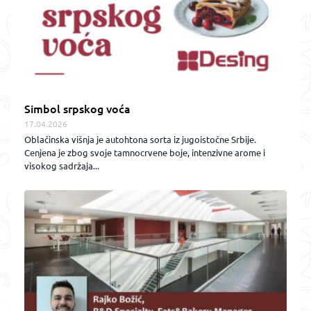
Simbol srpskog voća
17.04.2026
Oblačinska višnja je autohtona sorta iz jugoistočne Srbije.
Cenjena je zbog svoje tamnocrvene boje, intenzivne arome i
visokog sadržaja...