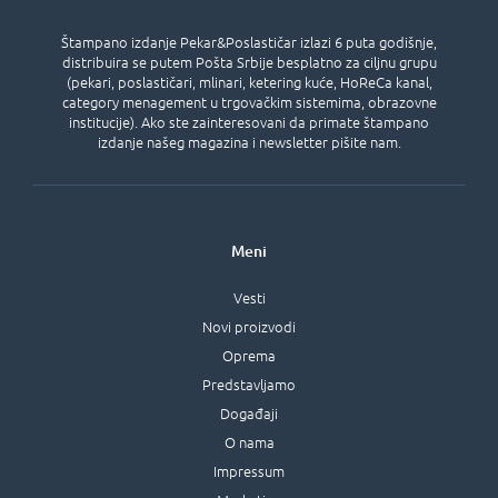
Štampano izdanje Pekar&Poslastičar izlazi 6 puta godišnje,
distribuira se putem Pošta Srbije besplatno za ciljnu grupu
(pekari, poslastičari, mlinari, ketering kuće, HoReCa kanal,
category menagement u trgovačkim sistemima, obrazovne
institucije). Ako ste zainteresovani da primate štampano
izdanje našeg magazina i newsletter pišite nam.
Meni
Vesti
Novi proizvodi
Oprema
Predstavljamo
Događaji
O nama
Impressum