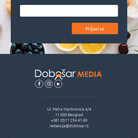
Prijavi se
Ul.
Petra Martinovića 6/4
11 030
Beograd
+381 (0)11 254 41 69
redakcija@dobosar.rs