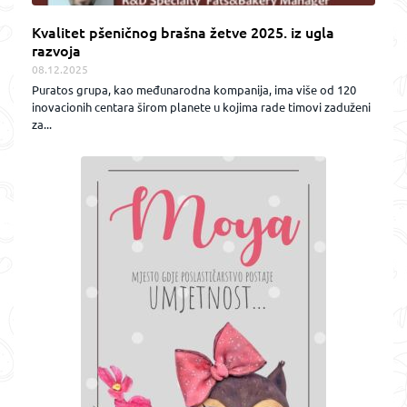
Kvalitet pšeničnog brašna žetve 2025. iz ugla
razvoja
08.12.2025
Puratos grupa, kao međunarodna kompanija, ima više od 120
inovacionih centara širom planete u kojima rade timovi zaduženi
za...