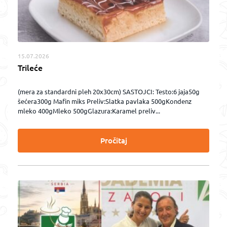
15.07.2026
Trileće
(mera za standardni pleh 20x30cm) SASTOJCI: Testo:6 jaja50g
šećera300g Mafin miks Preliv:Slatka pavlaka 500gKondenz
mleko 400gMleko 500gGlazura:Karamel preliv...
Pročitaj