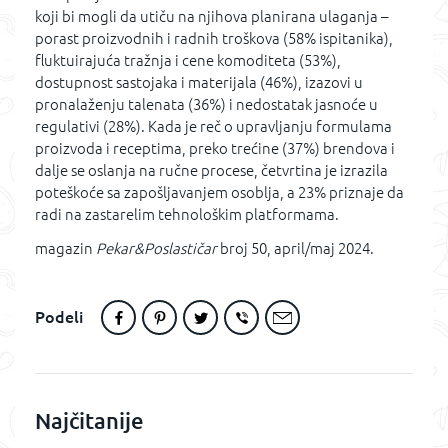
koji bi mogli da utiču na njihova planirana ulaganja –
porast proizvodnih i radnih troškova (58% ispitanika),
fluktuirajuća tražnja i cene komoditeta (53%),
dostupnost sastojaka i materijala (46%), izazovi u
pronalaženju talenata (36%) i nedostatak jasnoće u
regulativi (28%). Kada je reč o upravljanju formulama
proizvoda i receptima, preko trećine (37%) brendova i
dalje se oslanja na ručne procese, četvrtina je izrazila
poteškoće sa zapošljavanjem osoblja, a 23% priznaje da
radi na zastarelim tehnološkim platformama.
magazin
Pekar&Poslastičar
broj 50, april/maj 2024.
Podeli
Najčitanije