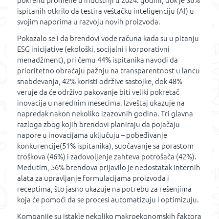
pokrenu promene u industriji u 2024. godini, dok je 36%
ispitanih otkrilo da testira veštačku inteligenciju (AI) u
svojim naporima u razvoju novih proizvoda.
Pokazalo se i da brendovi vode računa kada su u pitanju
ESG inicijative (ekološki, socijalni i korporativni
menadžment), pri čemu 44% ispitanika navodi da
prioritetno obraćaju pažnju na transparentnost u lancu
snabdevanja, 42% koristi održive sastojke, dok 48%
veruje da će održivo pakovanje biti veliki pokretač
inovacija u narednim mesecima. Izveštaj ukazuje na
napredak nakon nekoliko izazovnih godina. Tri glavna
razloga zbog kojih brendovi planiraju da pojačaju
napore u inovacijama uključuju – pobeđivanje
konkurencije(51% ispitanika), suočavanje sa porastom
troškova (46%) i zadovoljenje zahteva potrošača (42%).
Međutim, 56% brendova prijavilo je nedostatak internih
alata za upravljanje formulacijama proizvoda i
receptima, što jasno ukazuje na potrebu za rešenjima
koja će pomoći da se procesi automatizuju i optimizuju.
Kompanije su istakle nekoliko makroekonomskih faktora