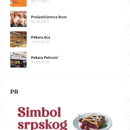
04.11.2021
Poslastičarnica Boni
06.06.2019
Pekara Aca
10.06.2019
Pekara Petrović
07.06.2019
PR