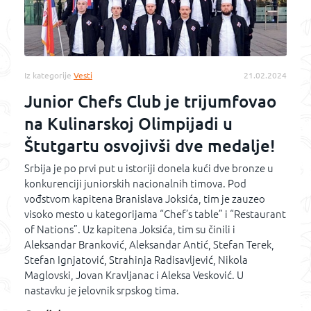
Iz kategorije
Vesti
21.02.2024
Junior Chefs Club je trijumfovao
na Kulinarskoj Olimpijadi u
Štutgartu osvojivši dve medalje!
Srbija je po prvi put u istoriji donela kući dve bronze u
konkurenciji juniorskih nacionalnih timova. Pod
vođstvom kapitena Branislava Joksića, tim je zauzeo
visoko mesto u kategorijama “Chef’s table” i “Restaurant
of Nations”. Uz kapitena Joksića, tim su činili i
Aleksandar Branković, Aleksandar Antić, Stefan Terek,
Stefan Ignjatović, Strahinja Radisavljević, Nikola
Maglovski, Jovan Kravljanac i Aleksa Vesković. U
nastavku je jelovnik srpskog tima.