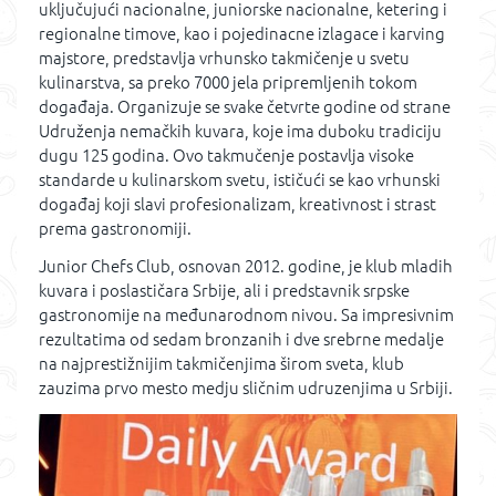
uključujući nacionalne, juniorske nacionalne, ketering i
regionalne timove, kao i pojedinacne izlagace i karving
majstore, predstavlja vrhunsko takmičenje u svetu
kulinarstva, sa preko 7000 jela pripremljenih tokom
događaja. Organizuje se svake četvrte godine od strane
Udruženja nemačkih kuvara, koje ima duboku tradiciju
dugu 125 godina. Ovo takmučenje postavlja visoke
standarde u kulinarskom svetu, ističući se kao vrhunski
događaj koji slavi profesionalizam, kreativnost i strast
prema gastronomiji.
Junior Chefs Club, osnovan 2012. godine, je klub mladih
kuvara i poslastičara Srbije, ali i predstavnik srpske
gastronomije na međunarodnom nivou. Sa impresivnim
rezultatima od sedam bronzanih i dve srebrne medalje
na najprestižnijim takmičenjima širom sveta, klub
zauzima prvo mesto medju sličnim udruzenjima u Srbiji.