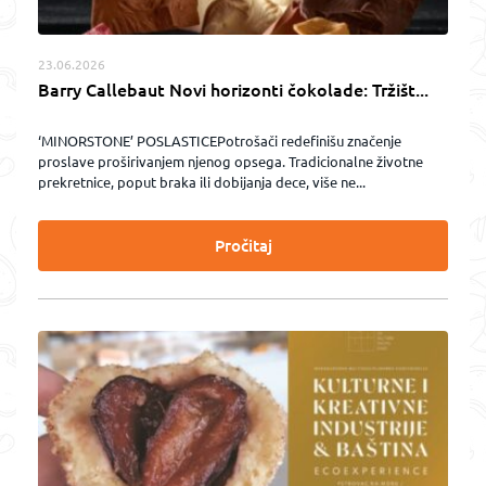
23.06.2026
Barry Callebaut Novi horizonti čokolade: Tržišt...
‘MINORSTONE’ POSLASTICEPotrošači redefinišu značenje
proslave proširivanjem njenog opsega. Tradicionalne životne
prekretnice, poput braka ili dobijanja dece, više ne...
Pročitaj