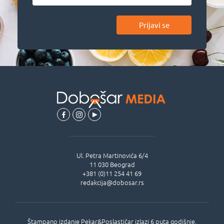
Prijavi se
Ul.
Petra Martinovića 6/4
11 030
Beograd
+381 (0)11 254 41 69
redakcija@dobosar.rs
Štampano izdanje Pekar&Poslastičar izlazi 6 puta godišnje,