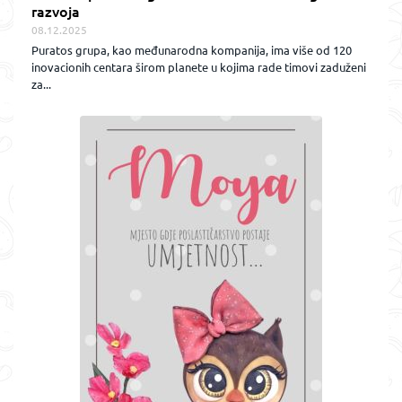
razvoja
08.12.2025
Puratos grupa, kao međunarodna kompanija, ima više od 120
inovacionih centara širom planete u kojima rade timovi zaduženi
za...