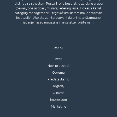
distribuira se putem Pošta Srbije besplatno za ciljnu grupu
(pekari, poslastičari, mlinari, ketering kuće, HoReCa kanal,
category menagement u trgovačkim sistemima, obrazovne
institucije). Ako ste zainteresovani da primate štampano
izdanje našeg magazina i newsletter pišite nam.
Meni
Vesti
Novi proizvodi
Oprema
Predstavljamo
Događaji
O nama
Impressum
Marketing