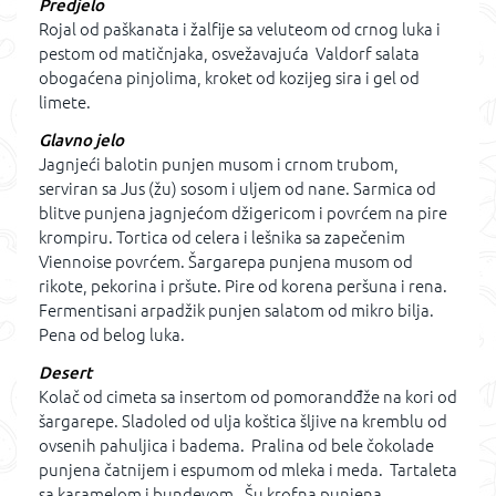
Predjelo
Rojal od paškanata i žalfije sa veluteom od crnog luka i
pestom od matičnjaka, osvežavajuća Valdorf salata
obogaćena pinjolima, kroket od kozijeg sira i gel od
limete.
Glavno jelo
Jagnjeći balotin punjen musom i crnom trubom,
serviran sa Jus (žu) sosom i uljem od nane. Sarmica od
blitve punjena jagnjećom džigericom i povrćem na pire
krompiru. Tortica od celera i lešnika sa zapečenim
Viennoise povrćem. Šargarepa punjena musom od
rikote, pekorina i pršute. Pire od korena peršuna i rena.
Fermentisani arpadžik punjen salatom od mikro bilja.
Pena od belog luka.
Desert
Kolač od cimeta sa insertom od pomorandđže na kori od
šargarepe. Sladoled od ulja koštica šljive na kremblu od
ovsenih pahuljica i badema. Pralina od bele čokolade
punjena čatnijem i espumom od mleka i meda. Tartaleta
sa karamelom i bundevom. Šu krofna punjena