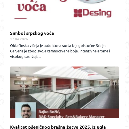
Simbol srpskog voća
17.04.2026
Oblačinska višnja je autohtona sorta iz jugoistočne Srbije.
Cenjena je zbog svoje tamnocrvene boje, intenzivne arome i
visokog sadržaja...
Kvalitet pšeničnog brašna žetve 2025. iz ugla