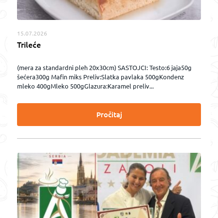
15.07.2026
Trileće
(mera za standardni pleh 20x30cm) SASTOJCI: Testo:6 jaja50g
šećera300g Mafin miks Preliv:Slatka pavlaka 500gKondenz
mleko 400gMleko 500gGlazura:Karamel preliv...
Pročitaj