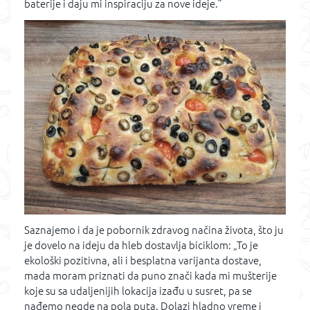
baterije i daju mi inspiraciju za nove ideje.”
Saznajemo i da je pobornik zdravog načina života, što ju
je dovelo na ideju da hleb dostavlja biciklom: „To je
ekološki pozitivna, ali i besplatna varijanta dostave,
mada moram priznati da puno znači kada mi mušterije
koje su sa udaljenijih lokacija izađu u susret, pa se
nađemo negde na pola puta. Dolazi hladno vreme i