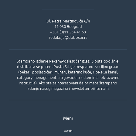
Ul.
Petra Martinovića 6/4
11 030
Beograd
+381 (0)11 254 41 69
redakcija@dobosar.rs
Štampano izdanje Pekar&Poslastičar izlazi 6 puta godišnje,
distribuira se putem Pošta Srbije besplatno za ciljnu grupu
(pekari, poslastičari, mlinari, ketering kuće, HoReCa kanal,
category menagement u trgovačkim sistemima, obrazovne
institucije). Ako ste zainteresovani da primate štampano
izdanje našeg magazina i newsletter pišite nam.
Meni
Vesti