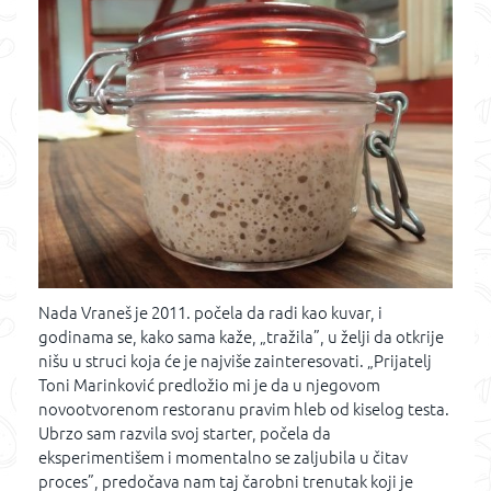
Nada Vraneš je 2011. počela da radi kao kuvar, i
godinama se, kako sama kaže, „tražila”, u želji da otkrije
nišu u struci koja će je najviše zainteresovati. „Prijatelj
Toni Marinković predložio mi je da u njegovom
novootvorenom restoranu pravim hleb od kiselog testa.
Ubrzo sam razvila svoj starter, počela da
eksperimentišem i momentalno se zaljubila u čitav
proces”, predočava nam taj čarobni trenutak koji je