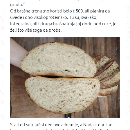
gradu.”
Od brašna trenutno koristi belo t-500, ali planira da
uvede i ono visokoproteinsko. Tu su, svakako,
integralna, ali i druga brašna koja joj dođu pod ruke, jer
želi što više toga da proba.
Starteri su ključni deo ove alhemije, a Nada trenutno