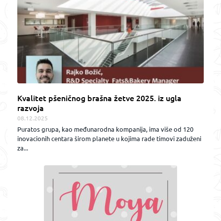
Kvalitet pšeničnog brašna žetve 2025. iz ugla
razvoja
08.12.2025
Puratos grupa, kao međunarodna kompanija, ima više od 120
inovacionih centara širom planete u kojima rade timovi zaduženi
za...