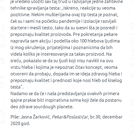
je vredelo uložiti sav taj trud u razvijanje jedne zahtevne
tehnike spravljanja testa: „Iskreno, reakcije su veoma
pozitivne. Nekim mušterijama ovaj tip testa je poznat,
čak su i sami na početku pandemije i izolacije razvijali
startere i mesili testo, tako da su svesni šta je posredi i
prepoznaju kvalitet proizvoda. Pre pokretanja pekare
napravila sam akciju i podelila oko 100 hlebova ljudima
iz mog okruženja, prijateljima i poznanicima da bih
videla koliko je interesovanje za takav proizvod. Na
sreću, pokazalo se da su ljudi koji nisu navikli na ovu
vrstu hleba i kojima je nepoznat čitav koncept, veoma
otvoreni da probaju, dopada im se ideja zdravog hleba i
prepoznaju kvalitet i prednosti koje nosi hleb od kiselog
testa”.
Nadamo se da će i naša predstavljanja ovakvih primera
sjajne prakse biti inspirativna svima koji žele da postanu
deo zdrave sourdough planete.
Piše: Jasna Žarković,
Pekar&Poslastičar
, br.30, decembar
2020 god.