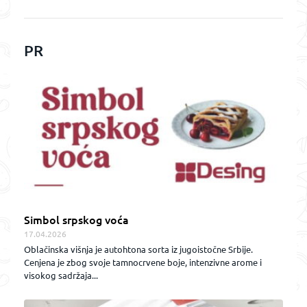
PR
Simbol srpskog voća
17.04.2026
Oblačinska višnja je autohtona sorta iz jugoistočne Srbije.
Cenjena je zbog svoje tamnocrvene boje, intenzivne arome i
visokog sadržaja...