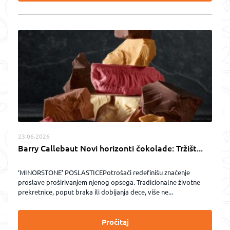
23.06.2026
Barry Callebaut Novi horizonti čokolade: Tržišt...
‘MINORSTONE’ POSLASTICEPotrošači redefinišu značenje
proslave proširivanjem njenog opsega. Tradicionalne životne
prekretnice, poput braka ili dobijanja dece, više ne...
Pročitaj