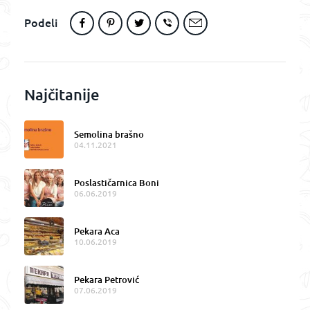
Podeli
Najčitanije
Semolina brašno
04.11.2021
Poslastičarnica Boni
06.06.2019
Pekara Aca
10.06.2019
Pekara Petrović
07.06.2019