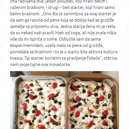
ima razvijena dva: jedan polubeli, koji hrani belim i
raženim brašnom, i drugi – beli starter, koji hrani samo
belim brašnom. „Ono što je zanimljivo za ovaj starter je
da sam ga razvila od pene koja se dobija kad se grožđe
samelje za pripremu vina. Jedna starija žena mi je rekla
da su nekad naši pravili hleb od toga, ali nije znala ništa
više da mi ispriča o tome. Odlučila sam da sama
eksperimentišem, uzela malo te pene od grožđa,
pomešala sa brašnom i to je u startu bila aktivna kultura
kvasca. Taj starter koristim za pravljenje fokače”, otkriva
nam svoje tajne ova inovatorka.