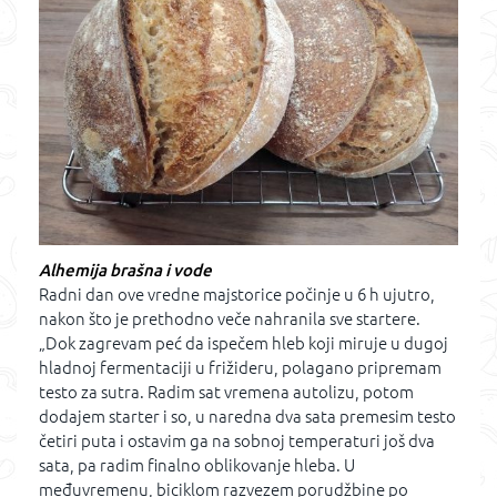
Alhemija brašna i vode
Radni dan ove vredne majstorice počinje u 6 h ujutro,
nakon što je prethodno veče nahranila sve startere.
„Dok zagrevam peć da ispečem hleb koji miruje u dugoj
hladnoj fermentaciji u frižideru, polagano pripremam
testo za sutra. Radim sat vremena autolizu, potom
dodajem starter i so, u naredna dva sata premesim testo
četiri puta i ostavim ga na sobnoj temperaturi još dva
sata, pa radim finalno oblikovanje hleba. U
međuvremenu, biciklom razvezem porudžbine po