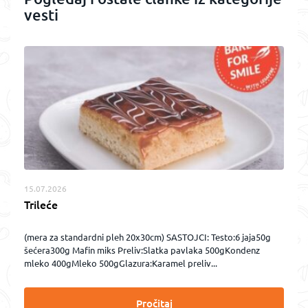
vesti
15.07.2026
Trileće
(mera za standardni pleh 20x30cm) SASTOJCI: Testo:6 jaja50g
šećera300g Mafin miks Preliv:Slatka pavlaka 500gKondenz
mleko 400gMleko 500gGlazura:Karamel preliv...
Pročitaj