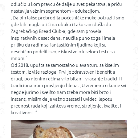
odlučio u kom pravcu će dalje u svet pekarstva, a priču
nastavlja važnim segmentom – edukacijom.
„Da bih lakše prebrodila početničke muke potražili smo
gde bih mogla otići na obuku i tako sam došla do
Zagrebačkog Bread Club-a, gde sam provela
inspirativnih deset dana, naučila puno toga i imala
priliku da radim sa fantastičnim ljudima koji su
nesebično podelili svoje iskustvo o kiselom testu sa
mnom.”
Od 2018. upušta se samostalno u avanturu sa kiselim
testom, iz više razloga. Prvi je zdravstveni benefit a
drugi, po njenim rečima vrlo bitan – vraćanje tradiciji i
tradicionalnom pravljenju hleba: „U vremenu u kome svi
negde jurimo i sve što nam treba mora biti brzo i
instant, mislim da je važno zastati i uvideti lepotu i
prednost rada koji zahteva vreme, strpljenje, kvalitet i
kreativnost.”