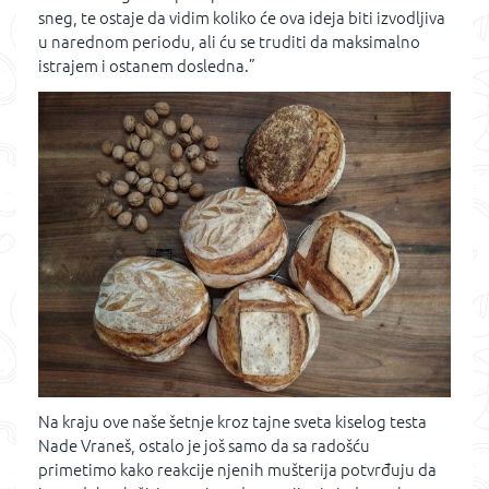
sneg, te ostaje da vidim koliko će ova ideja biti izvodljiva
u narednom periodu, ali ću se truditi da maksimalno
istrajem i ostanem dosledna.”
Na kraju ove naše šetnje kroz tajne sveta kiselog testa
Nade Vraneš, ostalo je još samo da sa radošću
primetimo kako reakcije njenih mušterija potvrđuju da