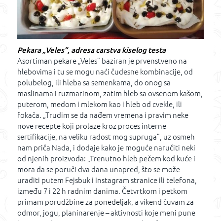
Pekara „Veles”, adresa carstva kiselog testa
Asortiman pekare „Veles” baziran je prvenstveno na
hlebovima i tu se mogu naći čudesne kombinacije, od
polubelog, ili hleba sa semenkama, do onog sa
maslinama i ruzmarinom, zatim hleb sa ovsenom kašom,
puterom, medom i mlekom kao i hleb od cvekle, ili
fokača. „Trudim se da nađem vremena i pravim neke
nove recepte koji prolaze kroz proces interne
sertifikacije, na veliku radost mog supruga”, uz osmeh
nam priča Nada, i dodaje kako je moguće naručiti neki
od njenih proizvoda: „Trenutno hleb pečem kod kuće i
mora da se poruči dva dana unapred, što se može
uraditi putem Fejsbuk i Instagram stranice ili telefona,
između 7 i 22 h radnim danima. Četvrtkom i petkom
primam porudžbine za ponedeljak, a vikend čuvam za
odmor, jogu, planinarenje – aktivnosti koje meni pune