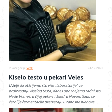
Iz kategorije
Vesti
24.12.2020
Kiselo testo u pekari Veles
U želji da otkrijemo što više „laboratorija” za
proizvodnju kiselog testa, danas upoznajemo radni sto
Nade Vraneš, u čijoj pekari „Veles” u Novom Sadu se
čarolije fermentacije pretvaraju u zanosne hlebove…