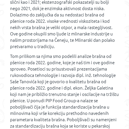
slični kao i 2021; ekstenzografski pokazatelji su bolji
nego 2021, dok je enzimska aktivnost dosta niska.
Dolazimo do zaključka da su nedostaci brašna od
pšenice roda 2022. visoke vrednosti viskoziteta i kod
nekih vrsta brašna je veliki otpor, a mala rastegljivost.
Ove godine okupili smo ljude iz mlinarske industrije u
našim prostorijama na Čeneju, te Mlinarski dan polako
pretvaramo u tradiciju.
Tom prilikom sa njima smo podelili analize brašna od
pšenice roda 2022. godine, koje je naš tim i ove godine
sproveo. Posetioci su prisustvovali prezentacijama
rukovodioca tehnologije i razvoja dipl. inž. tehnologije
Saše Tanovića koji je govorio o kvalitetu brašna od
pšenice roda 2022. godine i dipl. ekon. Željka Galetina
koji nam je približio trenutno stanje i oscilacije na tržištu
pšenice. U ponudi PIP Food Group-a nalaze se
poboljšivači čija je funkcija standardizacija brašna u
mlinovima koji vrše korekciju prethodno navedenih
parametara kvaliteta brašna. Poboljšivači su namenjeni
za standardizaciju brašna koja se koriste u pekarskoj