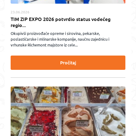
23.06.2026
TIM ZIP EXPO 2026 potvrdio status vodećeg
regio...
Okupivši proizvođače opreme i sirovina, pekarske,
poslastičarske i mlinarske kompanije, naučnu zajednicu i
vrhunske Richemont majstore iz cele...
Pročitaj