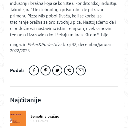
industriji i brašna koja se koriste u konditorskoj industiji.
Takođe, naš tim tehnologa prisutnima je prikazao
primenu Pizza Mix poboljšivača, koji se koristi za
tretiranje brašna za proizvodnju pica. Nastojaćemo da i
u budućnosti nastavimo istim tempom, uvek sa novim
temama i izazovima koji čekaju mlinare širom Srbije.
magazin
Pekar&Poslastičar
broj 42, decembar/januar
2022/2023.
Podeli
Najčitanije
Semolina brašno
04.11.2021