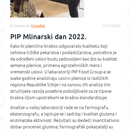
Iz kategorije
Događaji
19.12.2022
PIP Mlinarski dan 2022.
Kako bi pšenično brašno odgovaralo kvalitetu koji
zahteva tržište pekarstva i poslastičarstva, potrebno je
da određeni uslovi budu zadovoljeni kao što su kvalitet
semena pšenice, primena agrotehničkih mera i
vremenski uslovi. U labaratoriji PIP Food Group-a se
svake godine analiziraju uzorci pšenice iz različitih
regiona Republike Srbije i na osnovu tih analiza tim
stručnjaka razvija posebne poboljšivače za te tipove
brašna čijom upotrebom se brašno standardizuje.
Analize u našoj laboratoriji rade se na farinografu,
ekstenzografu, a ispituje se i sadržaj i kvalitet glutena i
enzimatska aktivnost. Rezultati su sledeći: kvantitativno
dobar procenat glutena; farinografski pokazatelji su