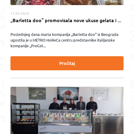
17.04.2026
„Barletta doo” promovisala nove ukuse gelata i ...
Poslednjeg dana marta kompanija „Barletta doo” iz Beograda
ugostila je u METRO HoReCa centru predstavnike italijanske
kompanije „PreGel...
Pročitaj