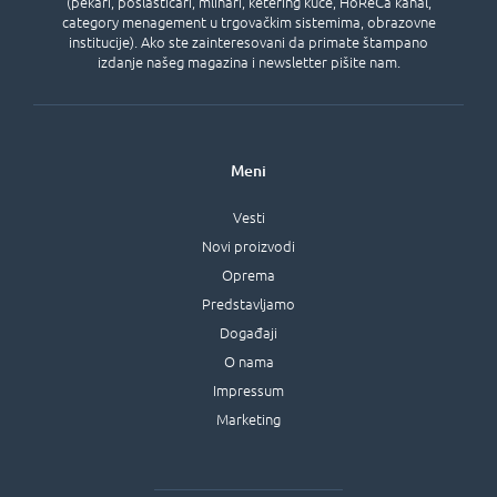
(pekari, poslastičari, mlinari, ketering kuće, HoReCa kanal,
category menagement u trgovačkim sistemima, obrazovne
institucije). Ako ste zainteresovani da primate štampano
izdanje našeg magazina i newsletter pišite nam.
Meni
Vesti
Novi proizvodi
Oprema
Predstavljamo
Događaji
O nama
Impressum
Marketing