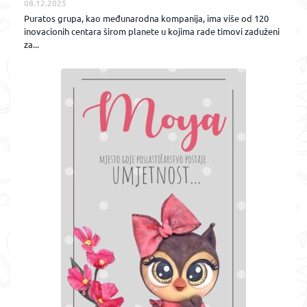
08.12.2025
Puratos grupa, kao međunarodna kompanija, ima više od 120
inovacionih centara širom planete u kojima rade timovi zaduženi
za...