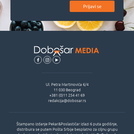
Prijavi se
Ul.
Petra Martinovića 6/4
11 030
Beograd
+381 (0)11 254 41 69
redakcija@dobosar.rs
Štampano izdanje Pekar&Poslastičar izlazi 6 puta godišnje,
distribuira se putem Pošta Srbije besplatno za ciljnu grupu