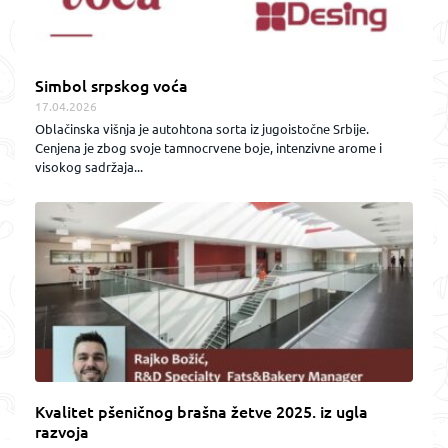
Simbol srpskog voća
17.04.2026
Oblačinska višnja je autohtona sorta iz jugoistočne Srbije.
Cenjena je zbog svoje tamnocrvene boje, intenzivne arome i
visokog sadržaja...
Kvalitet pšeničnog brašna žetve 2025. iz ugla
razvoja