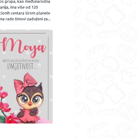
os grupa, kao međunarodna
nija, ima više od 120
cionih centara širom planete
ma rade timovi zaduženi za...