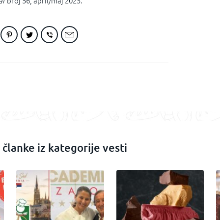
ar
broj 56, april/maj 2025.
 članke iz kategorije vesti