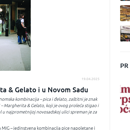
PR
19.04.2025
ta & Gelato i u Novom Sadu
nomska kombinacija – pica i đelato, zaštitni je znak
Margherita & Gelato, koji je ovog proleća stigao i
al u najprometnijoj novosadskoj ulici spreman je za
da MIG – jedinstvena kombinacija pice napoletane i