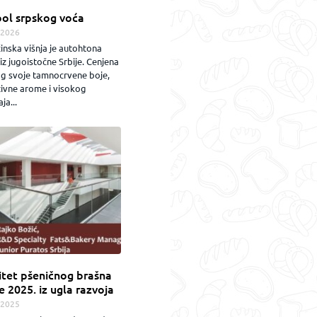
ol srpskog voća
.2026
inska višnja je autohtona
iz jugoistočne Srbije. Cenjena
og svoje tamnocrvene boje,
zivne arome i visokog
ja...
itet pšeničnog brašna
e 2025. iz ugla razvoja
.2025