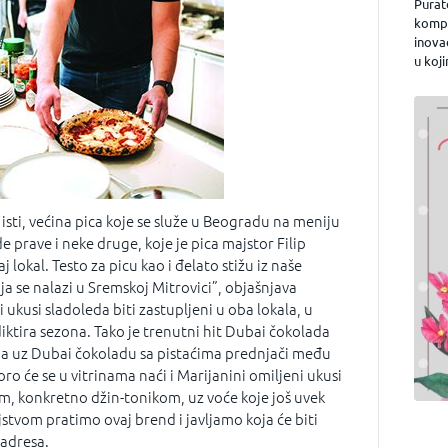
Purat
kompa
inova
u koji
isti, većina pica koje se služe u Beogradu na meniju
e prave i neke druge, koje je pica majstor Filip
 lokal. Testo za picu kao i đelato stižu iz naše
ja se nalazi u Sremskoj Mitrovici”, objašnjava
i ukusi sladoleda biti zastupljeni u oba lokala, u
ktira sezona. Tako je trenutni hit Dubai čokolada
a uz Dubai čokoladu sa pistaćima prednjači među
o će se u vitrinama naći i Marijanini omiljeni ukusi
om, konkretno džin-tonikom, uz voće koje još uvek
stvom pratimo ovaj brend i javljamo koja će biti
adresa.