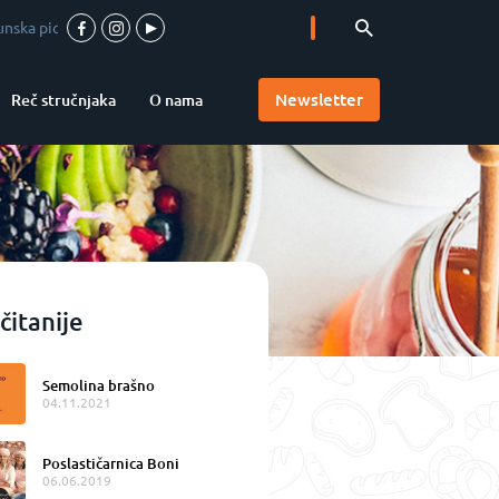
a u srcu Vojvodine
-
Accademia Pizzaioli u Srbiji
-
Valentina chocolates
-
Newsletter
Reč stručnjaka
O nama
čitanije
Semolina brašno
04.11.2021
Poslastičarnica Boni
06.06.2019