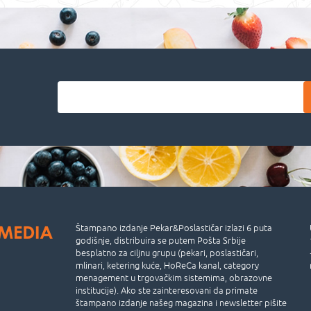
Štampano izdanje Pekar&Poslastičar izlazi 6 puta
godišnje, distribuira se putem Pošta Srbije
besplatno za ciljnu grupu (pekari, poslastičari,
mlinari, ketering kuće, HoReCa kanal, category
menagement u trgovačkim sistemima, obrazovne
institucije). Ako ste zainteresovani da primate
štampano izdanje našeg magazina i newsletter pišite