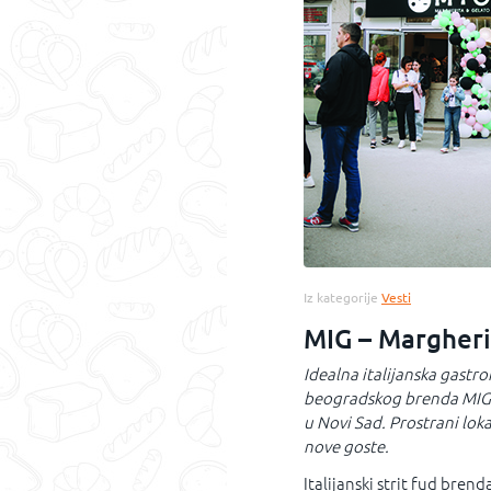
Iz kategorije
Vesti
MIG – Margheri
Idealna italijanska gastro
beogradskog brenda MIG – 
u Novi Sad. Prostrani lok
nove goste.
Italijanski strit fud bren