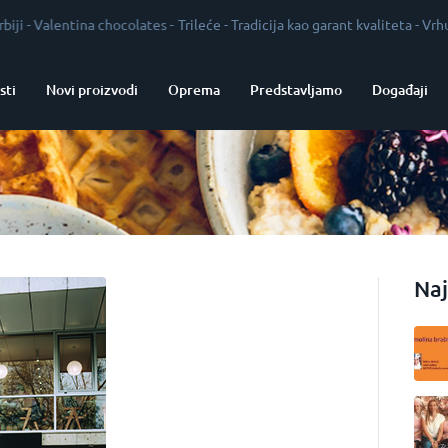
entina chocolates
-
Trileće
-
Tradicija kao garant kvaliteta
-
Vrhunska pic
sti
Novi proizvodi
Oprema
Predstavljamo
Događaji
Naj