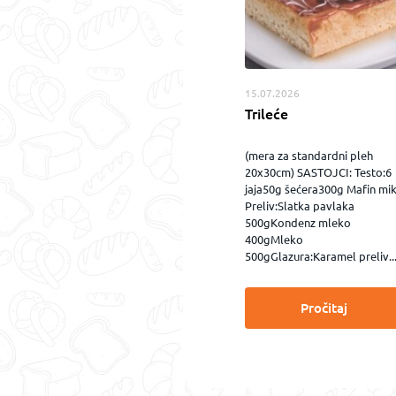
15.07.2026
Trileće
(mera za standardni pleh
20x30cm) SASTOJCI: Testo:6
jaja50g šećera300g Mafin mi
Preliv:Slatka pavlaka
500gKondenz mleko
400gMleko
500gGlazura:Karamel preliv..
Pročitaj