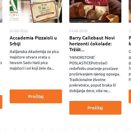
25.06.2026
23.06.2026
2
Accademia Pizzaioli u
Barry Callebaut Novi
P
Srbiji
horizonti čokolade:
Tržišt...
Italijanska Akademija za pica
O
majstore otvara vrata u
g
‘MINORSTONE’
ks
Novom Sadu Naši pica
g
POSLASTICEPotrošači
majstori i svi koji žele da...
S
redefinišu značenje proslave
p
proširivanjem njenog opsega.
i
Tradicionalne životne
.
prekretnice, poput braka ili
dobijanja dece, više ne...
Pročitaj
Pročitaj