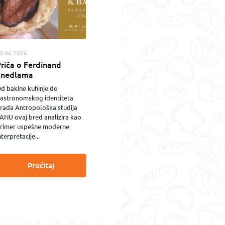
3.06.2026
riča o Ferdinand
knedlama
d bakine kuhinje do
astronomskog identiteta
rada Antropološka studija
ANU ovaj bred analizira kao
rimer uspešne moderne
nterpretacije...
Pročitaj