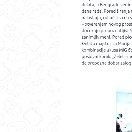
đelata, u Beogradu već ima
dana rada. Pored širenja
najavljuju, odlučili su d
– otvaranjem novog prost
dočekuju prepoznatljivi M
zanimljiv meni. Pored pice
Đelato majstorica Marijan
kombinacije ukusa MIG đel
poslovni korak: „Želeli s
da prepozna dobar zalog