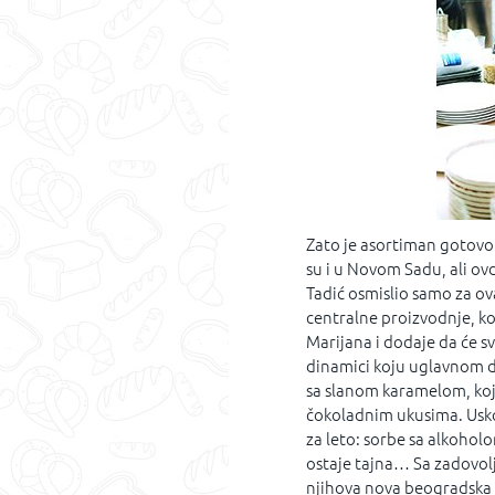
Zato je asortiman gotovo 
su i u Novom Sadu, ali ovd
Tadić osmislio samo za ovaj
centralne proizvodnje, ko
Marijana i dodaje da će sv
dinamici koju uglavnom di
sa slanom karamelom, koj
čokoladnim ukusima. Uskor
za leto: sorbe sa alkohol
ostaje tajna… Sa zadovolj
njihova nova beogradska 