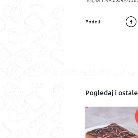
magazin
Pekar&Poslastič
Podeli
Pogledaj i ostale