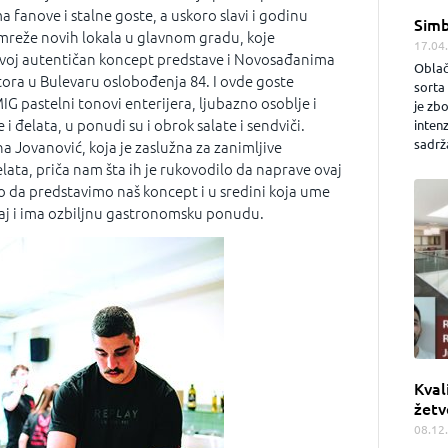
 fanove i stalne goste, a uskoro slavi i godinu
Simb
 mreže novih lokala u glavnom gradu, koje
17.04
a svoj autentičan koncept predstave i Novosađanima
Oblač
ora u Bulevaru oslobođenja 84. I ovde goste
sorta 
IG pastelni tonovi enterijera, ljubazno osoblje i
je zb
 i đelata, u ponudi su i obrok salate i sendviči.
inten
sadrža
a Jovanović, koja je zaslužna za zanimljive
ata, priča nam šta ih je rukovodilo da naprave ovaj
mo da predstavimo naš koncept i u sredini koja ume
aj i ima ozbiljnu gastronomsku ponudu.
Kval
žetv
08.12