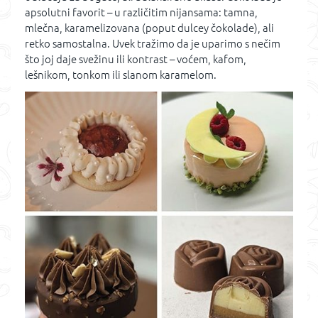
apsolutni favorit – u različitim nijansama: tamna,
mlečna, karamelizovana (poput dulcey čokolade), ali
retko samostalna. Uvek tražimo da je uparimo s nečim
što joj daje svežinu ili kontrast – voćem, kafom,
lešnikom, tonkom ili slanom karamelom.