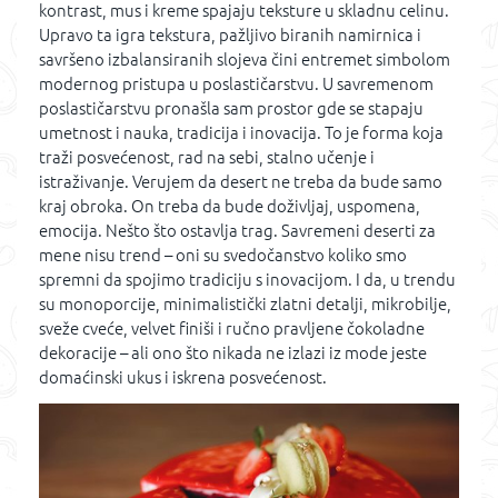
kontrast, mus i kreme spajaju teksture u skladnu celinu.
Upravo ta igra tekstura, pažljivo biranih namirnica i
savršeno izbalansiranih slojeva čini entremet simbolom
modernog pristupa u poslastičarstvu. U savremenom
poslastičarstvu pronašla sam prostor gde se stapaju
umetnost i nauka, tradicija i inovacija. To je forma koja
traži posvećenost, rad na sebi, stalno učenje i
istraživanje. Verujem da desert ne treba da bude samo
kraj obroka. On treba da bude doživljaj, uspomena,
emocija. Nešto što ostavlja trag. Savremeni deserti za
mene nisu trend – oni su svedočanstvo koliko smo
spremni da spojimo tradiciju s inovacijom. I da, u trendu
su monoporcije, minimalistički zlatni detalji, mikrobilje,
sveže cveće, velvet finiši i ručno pravljene čokoladne
dekoracije – ali ono što nikada ne izlazi iz mode jeste
domaćinski ukus i iskrena posvećenost.