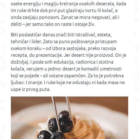
osete energiju i magiju kreiranja ovakvih deserata, kada
im ruke drhte dok prvi put glaziraju tortu ili kolač, a
onda zasijaju ponosom. Zanat se mora negovati, ali i
deliti – jer samo tako on raste i ostaje živ.
Biti poslastičar danas znači biti istraživač, esteta,
tehničar i lider. Zato sa puno poštovanja pristupam
svakom koraku – od izbora sastojaka, preko razvoja
recepta, do prezentacije. Jer desert nije proizvod. On je
doživljaj. I posle svih edukacija, radionica i stotina
kolača, verujem u jedno: desert je komadić umetnosti
koji se pojede – ali ostane zapamćen. Za to je potrebna
ljubav. I znanje. I ruke koje ne odustaju ni kada masa ne
uspe iz prvog puta.