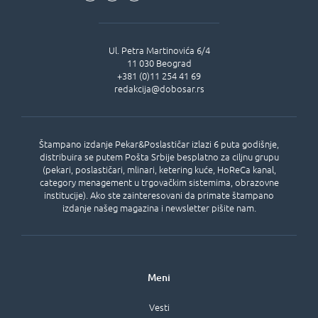
Ul.
Petra Martinovića 6/4
11 030
Beograd
+381 (0)11 254 41 69
redakcija@dobosar.rs
Štampano izdanje Pekar&Poslastičar izlazi 6 puta godišnje,
distribuira se putem Pošta Srbije besplatno za ciljnu grupu
(pekari, poslastičari, mlinari, ketering kuće, HoReCa kanal,
category menagement u trgovačkim sistemima, obrazovne
institucije). Ako ste zainteresovani da primate štampano
izdanje našeg magazina i newsletter pišite nam.
Meni
Vesti