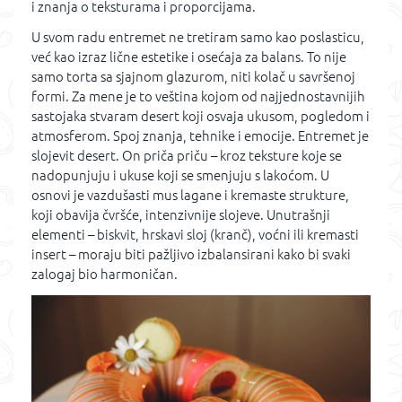
i znanja o teksturama i proporcijama.
U svom radu entremet ne tretiram samo kao poslasticu,
već kao izraz lične estetike i osećaja za balans. To nije
samo torta sa sjajnom glazurom, niti kolač u savršenoj
formi. Za mene je to veština kojom od najjednostavnijih
sastojaka stvaram desert koji osvaja ukusom, pogledom i
atmosferom. Spoj znanja, tehnike i emocije. Entremet je
slojevit desert. On priča priču – kroz teksture koje se
nadopunjuju i ukuse koji se smenjuju s lakoćom. U
osnovi je vazdušasti mus lagane i kremaste strukture,
koji obavija čvršće, intenzivnije slojeve. Unutrašnji
elementi – biskvit, hrskavi sloj (kranč), voćni ili kremasti
insert – moraju biti pažljivo izbalansirani kako bi svaki
zalogaj bio harmoničan.