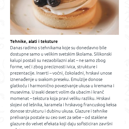
Tehnike, alati i teksture
Danas radimo s tehnikama koje su donedavno bile
dostupne samo u velikim svetskim školama. Silikonski
kalupi postali su nezaobilazni alat – ne samo zbog
forme, već i zbog preciznosti ivica, strukture i
prezentacije. Inserti – voćni, čokoladni, hrskavi unose
iznenađenje u svakom preseku. Emulzije donose
glatkoću i harmonično povezivanje ukusa u kremama i
musevima. U svaki desert volim da ubacim i kranč
momenat – tekstura koja pravi veliku razliku. Hrskavi
slojevi od lešnika, karamela i hrskavog francuskog keksa
donose strukturu i dubinu ukusa. Glazure i tehnike
prelivanja postale su ceo svet za sebe – od staklene
glazure do velvet efekata koji daju sofisticiran završni