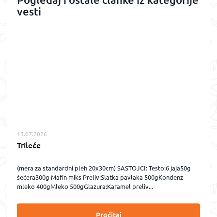
vesti
15.07.2026
Trileće
(mera za standardni pleh 20x30cm) SASTOJCI: Testo:6 jaja50g
šećera300g Mafin miks Preliv:Slatka pavlaka 500gKondenz
mleko 400gMleko 500gGlazura:Karamel preliv...
Pročitaj