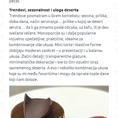
pečat.
Trendovi, sezonalnost i uloga deserta
Trendove posmatram u širem kontekstu: sezona, prilika,
doba dana, način serviranja… prilike u kojoj se desert
servira… da li ga zimamo posle obroka, uz kafu, ili je deo
svečane večere. Monoporcije su i dalje popularne
vizuelno upečatljive, praktične, idealne za
kombinovanje više ukusa. Mini torte i klasične forme
dobijaju moderan zaokret – u prezentaciji i u balansu
ukusa. Zlatni detalji, transparentne glazure,
minimalističke dekoracije – sve to čini vizuelni izraz
savremenog deserta. A evo i nekoliko kombinacija ukusa
koje su mi među favoritima i mogu da isprate tople dane
koji nam dolaze.