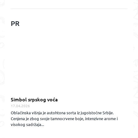
PR
Simbol srpskog voća
17.04.2026
Oblačinska višnja je autohtona sorta iz jugoistočne Srbije.
Cenjena je zbog svoje tamnocrvene boje, intenzivne arome i
visokog sadržaja...