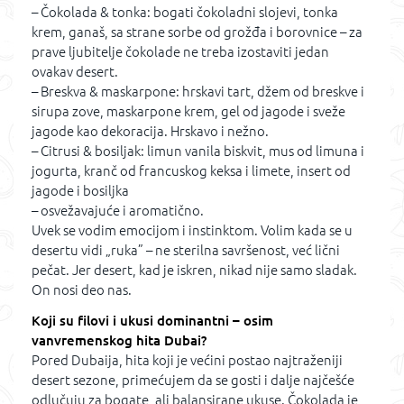
– Čokolada & tonka: bogati čokoladni slojevi, tonka
krem, ganaš, sa strane sorbe od grožđa i borovnice – za
prave ljubitelje čokolade ne treba izostaviti jedan
ovakav desert.
– Breskva & maskarpone: hrskavi tart, džem od breskve i
sirupa zove, maskarpone krem, gel od jagode i sveže
jagode kao dekoracija. Hrskavo i nežno.
– Citrusi & bosiljak: limun vanila biskvit, mus od limuna i
jogurta, kranč od francuskog keksa i limete, insert od
jagode i bosiljka
– osvežavajuće i aromatično.
Uvek se vodim emocijom i instinktom. Volim kada se u
desertu vidi „ruka” – ne sterilna savršenost, već lični
pečat. Jer desert, kad je iskren, nikad nije samo sladak.
On nosi deo nas.
Koji su filovi i ukusi dominantni – osim
vanvremenskog hita Dubai?
Pored Dubaija, hita koji je većini postao najtraženiji
desert sezone, primećujem da se gosti i dalje najčešće
odlučuju za bogate, ali balansirane ukuse. Čokolada je