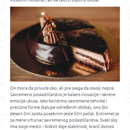
On mora da privuče oko, ali pre svega da osvoji nepce.
Savremeno poslastičarstvo je balans inovacije i iskrene
emocije ukusa. Iako koristimo savremene tehnike i
precizne forme (kalupe određenih oblika), ono što
desert čini zaista posebnim jeste lični pečat. Entremet je
za mene vrhunac savremenog poslastičarstva. Svaki sloj
ima svoje mesto – biskvit daje stabilnost, kranč donosi