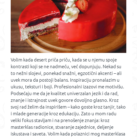
Volim kada desert priča priču, kada se u njemu spoje
kontrasti koji se ne nadmeću, već dopunjuju. Nekad su
to nežni slojevi, ponekad snažni, egzotični akcenti – ali
uvek mora da postoji balans. Inspiraciju pronalazim u
ukusu, teksturi i boji. Profesionalni izazovi me motivišu.
Podsećaju me da je kvalitet univerzalan jezik i da rad,
znanje i istrajnost uvek govore dovoljno glasno. Kroz
svoj rad želim da inspirišem – kako goste kroz tanjir, tako
i mlade generacije kroz edukaciju. Zato u mom radu
veliki fokus stavljam i na prenošenje znanja: kroz
masterklas radionice, stvaranje zajednice, deljenje
iskustava i saveta. Volim kada polaznici mog masterklasa