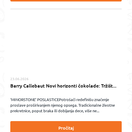
23.06.2026
Barry Callebaut Novi horizonti čokolade: Tržišt...
‘MINORSTONE’ POSLASTICEPotrošači redefinišu značenje
proslave proširivanjem njenog opsega. Tradicionalne životne
prekretnice, poput braka ili dobijanja dece, više ne...
Pročitaj