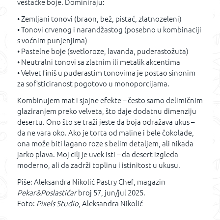
veštačke boje. Dominiraju:
• Zemljani tonovi (braon, bež, pistać, zlatnozeleni)
• Tonovi crvenog i narandžastog (posebno u kombinaciji
s voćnim punjenjima)
• Pastelne boje (svetloroze, lavanda, puderastožuta)
• Neutralni tonovi sa zlatnim ili metalik akcentima
• Velvet finiš u puderastim tonovima je postao sinonim
za sofisticiranost pogotovo u monoporcijama.
Kombinujem mat i sjajne efekte – često samo delimičnim
glaziranjem preko velveta, što daje dodatnu dimenziju
desertu. Ono što se traži jeste da boja odražava ukus –
da ne vara oko. Ako je torta od maline i bele čokolade,
ona može biti lagano roze s belim detaljem, ali nikada
jarko plava. Moj cilj je uvek isti – da desert izgleda
moderno, ali da zadrži toplinu i istinitost u ukusu.
Piše: Aleksandra Nikolić Pastry Chef, magazin
Pekar&Poslastičar
broj 57, jun/jul 2025.
Foto:
Pixels Studio
, Aleksandra Nikolić