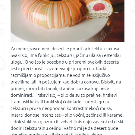
Za mene, savremeni desert je poput arhitekture ukusa.
Svaki sloj ima funkciju: teksturu, jačinu ukusa i estetsku
ulogu. Ono što je posebno u pripremi ovakvih deserta
jeste preciznost i razumevanje proporcija. Kada
razmišljam o proporcijama, ne vodim se isključivo
pravilima, ali ih poštujem kao dobru osnovu. Biskvit, na
primer, mora biti tanak, stabilan i ukusa koji neće
dominirati. Hrskavi sloj – bilo da su to praline, hrskavi
francuski keks ili tanki sloj čokolade – unosi igru u
teksturi i pruža neophodan kontrast mekoći musa.
Inserti donose intenzitet – bilo voćni, začinski ili karamel
– dok staklena glazura ili velvet finiš daju završni estetski
dodir i teksturalnu celinu. Važno mi je da desert bude
vizuelno moderan, ali da zadrži toplinu ukusa.