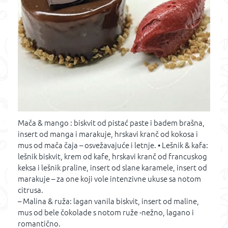
Mača & mango : biskvit od pistać paste i badem brašna,
insert od manga i marakuje, hrskavi kranč od kokosa i
mus od mača čaja – osvežavajuće i letnje. • Lešnik & kafa:
lešnik biskvit, krem od kafe, hrskavi kranč od francuskog
keksa i lešnik praline, insert od slane karamele, insert od
marakuje – za one koji vole intenzivne ukuse sa notom
citrusa.
– Malina & ruža: lagan vanila biskvit, insert od maline,
mus od bele čokolade s notom ruže -nežno, lagano i
romantično.