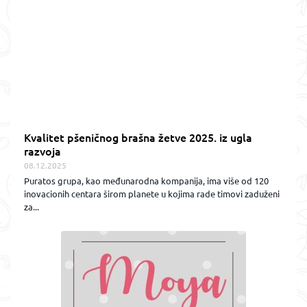
Kvalitet pšeničnog brašna žetve 2025. iz ugla
razvoja
08.12.2025
Puratos grupa, kao međunarodna kompanija, ima više od 120
inovacionih centara širom planete u kojima rade timovi zaduženi
za...