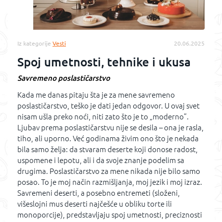
Iz kategorije
Vesti
20.06.2025
Spoj umetnosti, tehnike i ukusa
Savremeno poslastičarstvo
Kada me danas pitaju šta je za mene savremeno
poslastičarstvo, teško je dati jedan odgovor. U ovaj svet
nisam ušla preko noći, niti zato što je to „moderno”.
Ljubav prema poslastičarstvu nije se desila – ona je rasla,
tiho, ali uporno. Već godinama živim ono što je nekada
bila samo želja: da stvaram deserte koji donose radost,
uspomene i lepotu, ali i da svoje znanje podelim sa
drugima. Poslastičarstvo za mene nikada nije bilo samo
posao. To je moj način razmišljanja, moj jezik i moj izraz.
Savremeni deserti, a posebno entremeti (složeni,
višeslojni mus deserti najčešće u obliku torte ili
monoporcije), predstavljaju spoj umetnosti, preciznosti