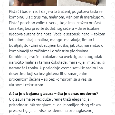
Pistać i badem su i dalje vrlo traženi, pogotovo kada se
kombinuju s citrusima, malinom, višnjom ili marakujom.
Pistać posebno volim u verziji koja ima izražen orašasti
karakter, bez previše dodatnog šećera – da se istakne
njegova autentična nota. Voće je sezonski heroj – tokom
leta dominiraju malina, mango, marakuja, limun i
bosiljak, dok zimi ubacujem krušku, jabuku, narandzu u
kombinaciji sa začinima i orašastim plodovima.
Kombinacije voće + čokolada su uvek siguran pogodak –
naročito malina i tamna čokolada, marakuja i mlečna, ili
narandža i tonka. U poslednje vreme sve više radim i na
desertima koji su bez glutena ili sa smanjenim
procentom šećera – ali bez kompromisa u vezi sa
ukusom i teksturom.
A šta je s bojama glazura – šta je danas moderno?
U glazurama se već duže vreme traži elegancija i
prirodnost. Mirror glaze je i dalje omiljen zbog efekta
preseka i sjaja, ali više ne idemo na prenaglašene,