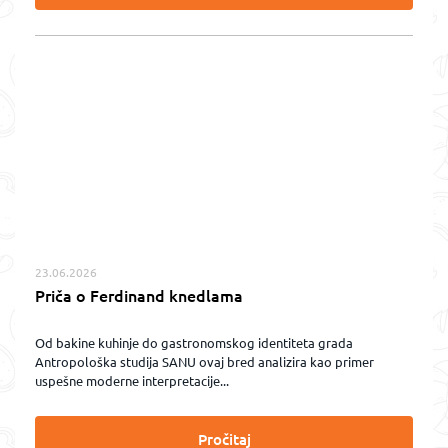
23.06.2026
Priča o Ferdinand knedlama
Od bakine kuhinje do gastronomskog identiteta grada
Antropološka studija SANU ovaj bred analizira kao primer
uspešne moderne interpretacije...
Pročitaj