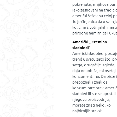
pokrenuta, a njihova puna
Iako zasnovani na tradici
američki šefovi su celoj p
To je činjenica da u svim 
količina životinjskih mast
prirodne namirnice i uku
Američki ,,Cremino
sladoledi”
Američki sladoledi postaj
trend u svetu zato što, pr
svega, drugačije izgledaju
daju neuobičajeni osećaj
konzumentima. Da biste 
prepoznali i znali da
konzumirate pravi američ
sladoled ili ste se upustili
njegovu proizvodnju,
morate znati nekoliko
najbitnijih stavki: