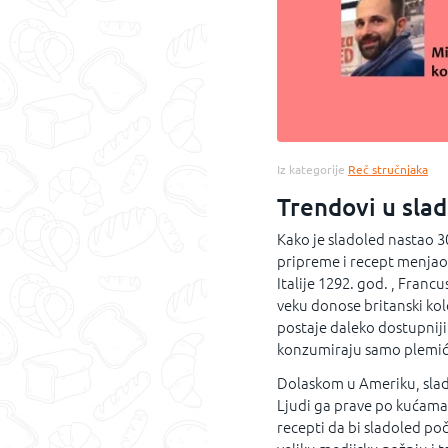
Iz kategorije
Reč stručnjaka
Trendovi u sla
Kako je sladoled nastao 3
pripreme i recept menjao 
Italije 1292. god. , Franc
veku donose britanski kol
postaje daleko dostupniji 
konzumiraju samo plemići
Dolaskom u Ameriku, slad
Ljudi ga prave po kućama, 
recepti da bi sladoled po