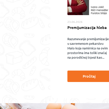
23.06.2026
Premijumizacija hleba
Razumevanje premijumizacije
u savremenom pekarstvu
Malo koja namirnica na ovim
prostorima ima toliki značaj
na porodičnoj trpezi kao...
Pročitaj