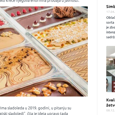
tako kreće njegova enormna prodaja u javnosti.
Simb
17.04
Oblač
sorta 
je zb
inten
sadrža
Kval
žetv
ma sladoleda u 2019. godini, u pitanju su
08.12
tski sladoledi”, čija je ideja upravo tada