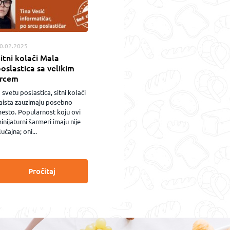
0.02.2025
itni kolači Mala
oslastica sa velikim
srcem
 svetu poslastica, sitni kolači
aista zauzimaju posebno
esto. Popularnost koju ovi
inijaturni šarmeri imaju nije
lučajna; oni...
Pročitaj