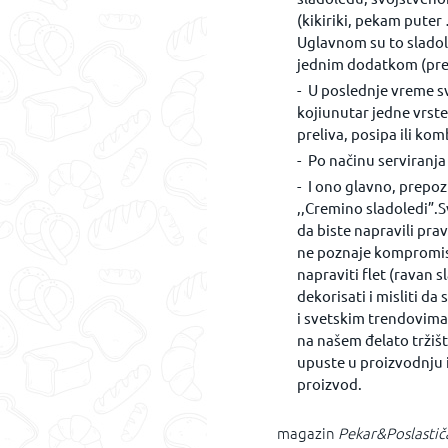
(kikiriki, pekam puter
Uglavnom su to slado
jednim dodatkom (prel
U poslednje vreme sv
kojiunutar jedne vrst
preliva, posipa ili kom
Po načinu serviranja 
I ono glavno, prepo
,,Cremino sladoledi”.
da biste napravili pra
ne poznaje kompromis
napraviti flet (ravan
dekorisati i misliti d
i svetskim trendovima.
na našem đelato tržišt
upuste u proizvodnju 
proizvod.
magazin
Pekar&Poslastič