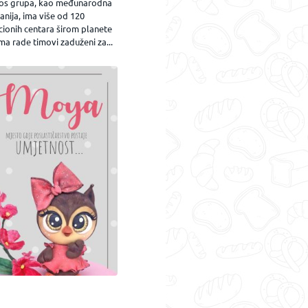
os grupa, kao međunarodna
nija, ima više od 120
cionih centara širom planete
ma rade timovi zaduženi za...