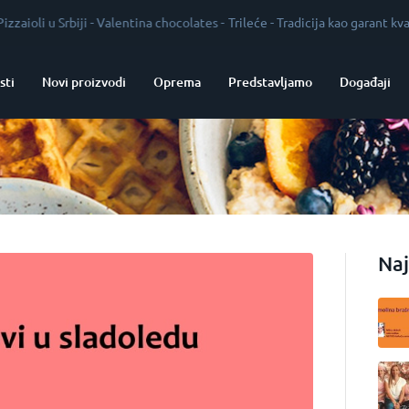
Srbiji
-
Valentina chocolates
-
Trileće
-
Tradicija kao garant kvaliteta
-
Vr
sti
Novi proizvodi
Oprema
Predstavljamo
Događaji
Naj