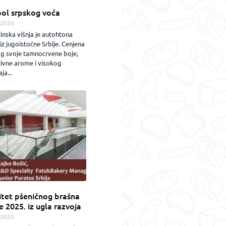
ol srpskog voća
.2026
inska višnja je autohtona
iz jugoistočne Srbije. Cenjena
og svoje tamnocrvene boje,
zivne arome i visokog
ja...
itet pšeničnog brašna
e 2025. iz ugla razvoja
.2025