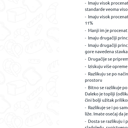
Imaju visok procenat
standarde veoma viso
Imaju visok procena
11%
Manji im je procena
Imaju drugačiji princ
Imaju drugačiji princ
gore navedena stavka
Drugačije se pripre
Iziskuju više opreme
Razlikuju se po nači
prostoru
Bitno se razlikuje p
Daleko je topliji (odl
čini bolji užitak pril
Razlikuje se i po sa
liže. Imate osećaj da
Dosta se razlikuju i
sladoledu, svojstvenom