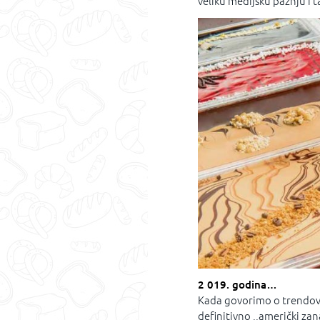
veliku medijsku pažnju i 
2 019. godina…
Kada govorimo o trendovi
definitivno ,,američki zana