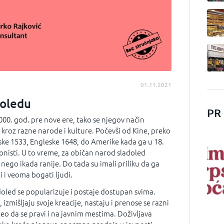
01.11.2021
doledu
PR
000. god. pre nove ere, tako se njegov način
kroz razne narode i kulture. Počevši od Kine, preko
uske 1533, Engleske 1648, do Amerike kada ga u 18.
onisti. U to vreme, za običan narod sladoled
nego ikada ranije. Do tada su imali priliku da ga
 i veoma bogati ljudi.
oled se popularizuje i postaje dostupan svima.
izmišljaju svoje kreacije, nastaju i prenose se razni
čeo da se pravi i na javnim mestima. Doživljava