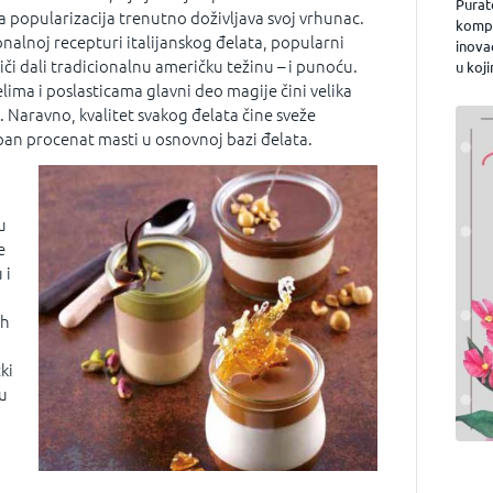
Purat
 popularizacija trenutno doživljava svoj vrhunac.
kompa
onalnoj recepturi italijanskog đelata, popularni
inova
riči dali tradicionalnu američku težinu – i punoću.
u koji
jelima i poslasticama glavni deo magije čini velika
i. Naravno, kvalitet svakog đelata čine sveže
pan procenat masti u osnovnoj bazi đelata.
u
e
 i
ih
ki
 u