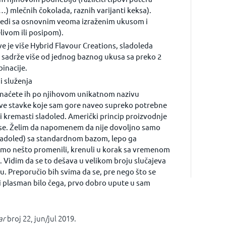
 …) mlečnih čokolada, raznih varijanti keksa).
ledi sa osnovnim veoma izraženim ukusom i
ivom ili posipom).
e je više Hybrid Flavour Creations, sladoleda
e sadrže više od jednog baznog ukusa sa preko 2
binacije.
i služenja
znaćete ih po njihovom unikatnom nazivu
Sve stavke koje sam gore naveo supreko potrebne
vi kremasti sladoled. Američki princip proizvodnje
e. Želim da napomenem da nije dovoljno samo
 sladoled) sa standardnom bazom, lepo ga
a smo nešto promenili, krenuli u korak sa vremenom
 Vidim da se to dešava u velikom broju slučajeva
u. Preporučio bih svima da se, pre nego što se
i plasman bilo čega, prvo dobro upute u sam
ar
broj 22, jun/jul 2019.