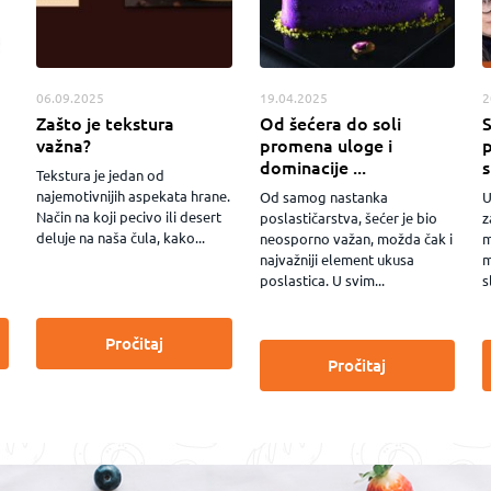
06.09.2025
19.04.2025
2
Zašto je tekstura
Od šećera do soli
S
važna?
promena uloge i
p
dominacije ...
Tekstura je jedan od
najemotivnijih aspekata hrane.
Od samog nastanka
U
Način na koji pecivo ili desert
poslastičarstva, šećer je bio
z
deluje na naša čula, kako...
neosporno važan, možda čak i
m
najvažniji element ukusa
m
poslastica. U svim...
s
Pročitaj
Pročitaj