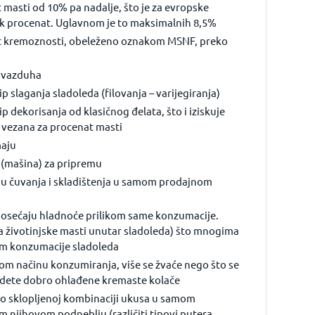
 masti od 10% pa nadalje, što je za evropske
k procenat. Uglavnom je to maksimalnih 8,5%
t kremoznosti, obeleženo oznakom MSNF, preko
t vazduha
ip slaganja sladoleda (filovanja – varijegiranja)
ip dekorisanja od klasičnog đelata, što i iziskuje
 vezana za procenat masti
maju
 (mašina) za pripremu
nu čuvanja i skladištenja u samom prodajnom
o osećaju hladnoće prilikom same konzumacije.
ika životinjske masti unutar sladoleda) što mnogima
ikom konzumacije sladoleda
mom načinu konzumiranja, više se žvaće nego što se
 jedete dobro ohlađene kremaste kolače
 po sklopljenoj kombinaciji ukusa u samom
 njihovom podneblju (različiti tipovi putera