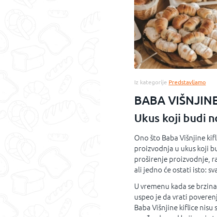
Iz kategorije
Predstavljamo
BABA VIŠNJINE
Ukus koji budi no
Ono što Baba Višnjine kifl
proizvodnja u ukus koji bu
proširenje proizvodnje, r
ali jedno će ostati isto: sv
U vremenu kada se brzina 
uspeo je da vrati poverenj
Baba Višnjine kiflice nisu