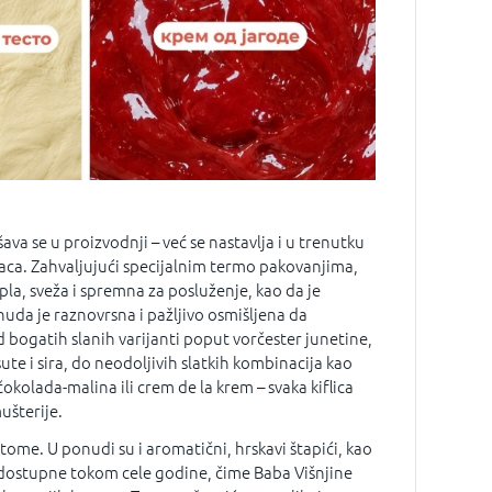
ava se u proizvodnji – već se nastavlja i u trenutku
paca. Zahvaljujući specijalnim termo pakovanjima,
pla, sveža i spremna za posluženje, kao da je
nuda je raznovrsna i pažljivo osmišljena da
 bogatih slanih varijanti poput vorčester junetine,
šute i sira, do neodoljivih slatkih kombinacija kao
čokolada-malina ili crem de la krem – svaka kiflica
ušterije.
tome. U ponudi su i aromatični, hrskavi štapići, kao
 dostupne tokom cele godine, čime Baba Višnjine