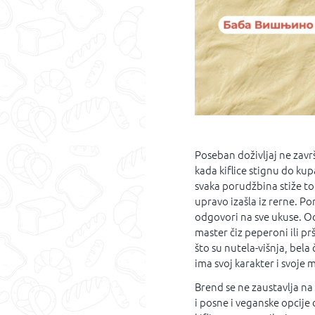
Poseban doživljaj ne završ
kada kiflice stignu do ku
svaka porudžbina stiže to
upravo izašla iz rerne. Po
odgovori na sve ukuse. Od
master čiz peperoni ili pr
što su nutela-višnja, bela 
ima svoj karakter i svoje m
Brend se ne zaustavlja na 
i posne i veganske opcije