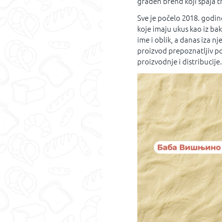
građen brend koji spaja t
Sve je počelo 2018. godine,
koje imaju ukus kao iz bak
ime i oblik, a danas iza nj
proizvod prepoznatljiv po
proizvodnje i distribucije.