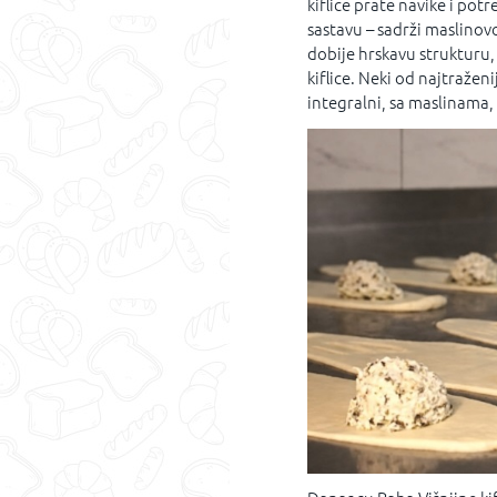
kiflice prate navike i potr
sastavu – sadrži maslinovo 
dobije hrskavu strukturu,
kiflice. Neki od najtraženi
integralni, sa maslinama, 