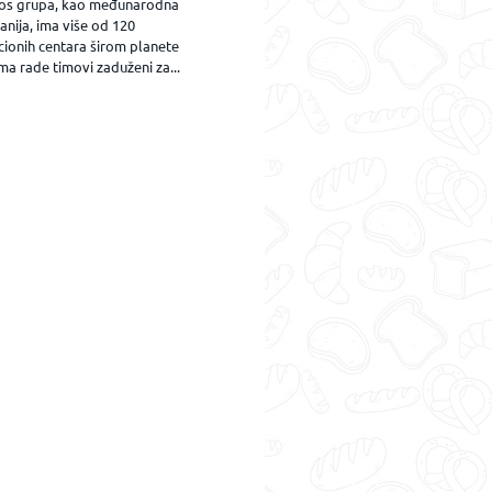
os grupa, kao međunarodna
nija, ima više od 120
cionih centara širom planete
ma rade timovi zaduženi za...