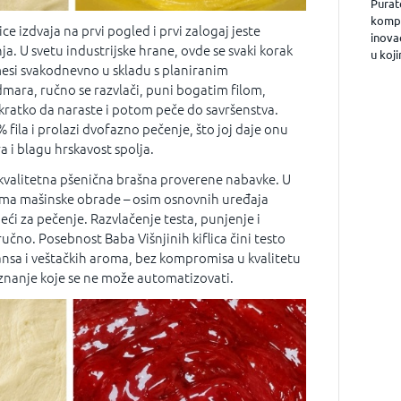
Purat
kompa
ce izdvaja na prvi pogled i prvi zalogaj jeste
inova
. U svetu industrijske hrane, ovde se svaki korak
u koji
mesi svakodnevno u skladu s planiranim
ra, ručno se razvlači, puni bogatim filom,
a kratko da naraste i potom peče do savršenstva.
% fila i prolazi dvofazno pečenje, što joj daje onu
 i blagu hrskavost spolja.
e kvalitetna pšenična brašna proverene nabavke. U
ema mašinske obrade – osim osnovnih uređaja
eći za pečenje. Razvlačenje testa, punjenje i
 ručno. Posebnost Baba Višnjinih kiflica čini testo
ansa i veštačkih aroma, bez kompromisa u kvalitetu
i znanje koje se ne može automatizovati.