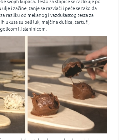
ebe svojih kupaca. Testo za štapiće se razlikuje po
ulje i začine, tanje se razvlači i peče se tako da
 za razliku od mekanog i vazdušastog testa za
jih ukusa su beli luk, majčina dušica, tartufi,
golicom ili slaninicom.