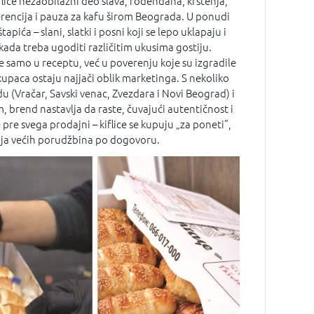
flice nezaobilazni deo slava, rođendana, krštenja,
rencija i pauza za kafu širom Beograda. U ponudi
 štapića – slani, slatki i posni koji se lepo uklapaju i
kada treba ugoditi različitim ukusima gostiju.
e samo u receptu, već u poverenju koje su izgradile
upaca ostaju najjači oblik marketinga. S nekoliko
du (Vračar, Savski venac, Zvezdara i Novi Beograd) i
, brend nastavlja da raste, čuvajući autentičnost i
e pre svega prodajni – kiflice se kupuju „za poneti”,
a većih porudžbina po dogovoru.