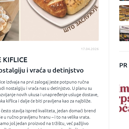
17.04.2026
 KIFLICE
PR
stalgiju i vraća u detinjstvo
ice izdvaja na prvi zalogaj jeste potpuno ručna
di nostalgiju i vraća nas u detinjstvo. U planu su
azvijanje novih ukusa i unapređenje usluge dostave,
aka kiflica i dalje će biti pravljena kao za najbliže.
često stavlja ispred kvaliteta, jedan domaći brend
e u ručno pravljenu hranu – i to na velika vrata.
 samo još jedan proizvod na tržištu, već pažljivo