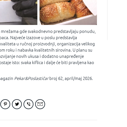
im mrežama gde svakodnevno predstavljaju ponudu,
upaca. Najveće izazove u poslu predstavlja
aliteta u ručnoj proizvodnji, organizacija velikog
m roku i nabavka kvalitetnih sirovina. U planu su
razvijanje novih ukusa i dodatno unapređenje
staje isto: svaka kiflica i dalje će biti pravljena kao
 magazin
Pekar&Poslastičar
broj 62, april/maj 2026.