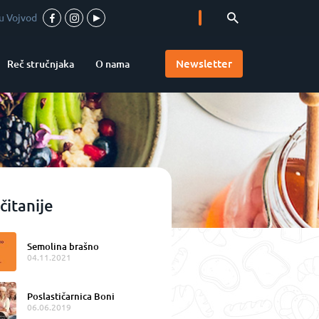
Accademia Pizzaioli u Srbiji
-
Valentina chocolates
-
Newsletter
Reč stručnjaka
O nama
čitanije
Semolina brašno
04.11.2021
Poslastičarnica Boni
06.06.2019