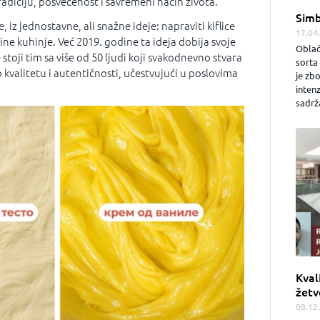
radiciju, posvećenost i savremeni način života.
Simb
 iz jednostavne, ali snažne ideje: napraviti kiflice
17.04
ine kuhinje. Već 2019. godine ta ideja dobija svoje
Oblač
e stoji tim sa više od 50 ljudi koji svakodnevno stvara
sorta 
 kvalitetu i autentičnosti, učestvujući u poslovima
je zb
inten
sadrža
Kval
žetv
08.12