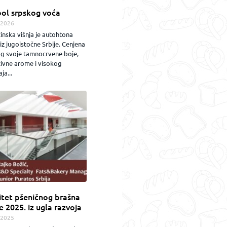
ol srpskog voća
.2026
inska višnja je autohtona
iz jugoistočne Srbije. Cenjena
og svoje tamnocrvene boje,
zivne arome i visokog
ja...
itet pšeničnog brašna
e 2025. iz ugla razvoja
.2025