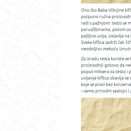
Ono što Baba Višnjine kifli
potpuno ručna proizvodnja
radi s pažnjom: testo se 
porudžbinama, potom odma
pažljivo uvija, ostavlja n
Svaka kiflica sadrži čak 33
neodoljivu mekoću iznutra
Za izradu testa koriste s
proizvodnji gotovo da n
poput miksera za testo i p
uvijanje kiflica obavlja se
koje se pravi bez konzerv
– samo prirodni sastojci 