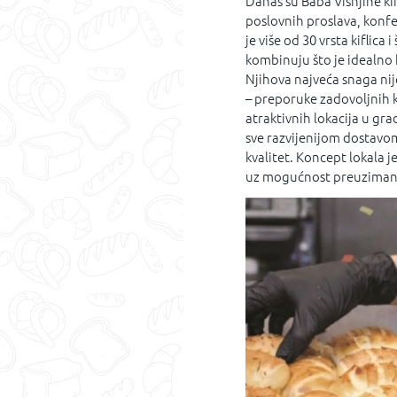
Danas su Baba Višnjine ki
poslovnih proslava, konfe
je više od 30 vrsta kiflica i
kombinuju što je idealno 
Njihova najveća snaga nij
– preporuke zadovoljnih k
atraktivnih lokacija u gra
sve razvijenijom dostavom
kvalitet. Koncept lokala j
uz mogućnost preuzimanj