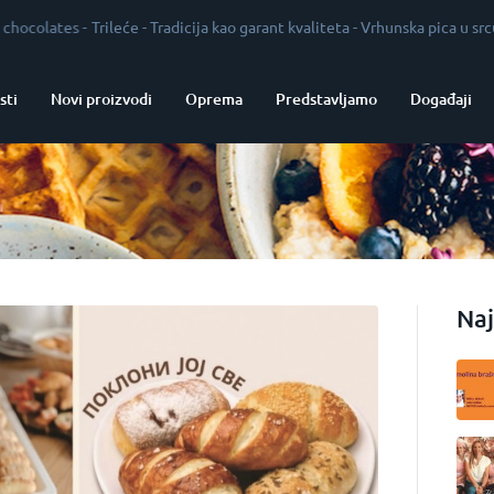
Trileće
-
Tradicija kao garant kvaliteta
-
Vrhunska pica u srcu Vojvodine
-
sti
Novi proizvodi
Oprema
Predstavljamo
Događaji
Naj