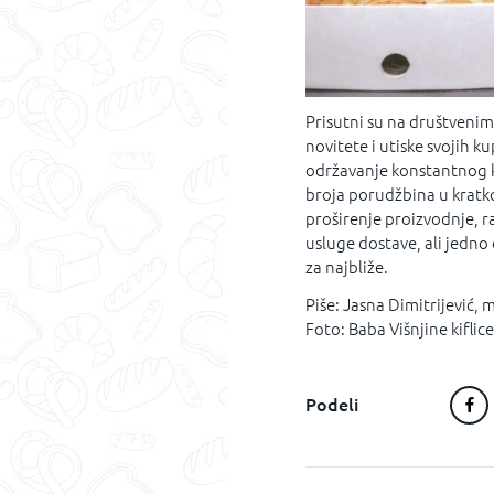
Prisutni su na društven
novitete i utiske svojih k
održavanje konstantnog kv
broja porudžbina u kratko
proširenje proizvodnje, 
usluge dostave, ali jedno o
za najbliže.
Piše: Jasna Dimitrijević,
Foto: Baba Višnjine kiflice
Podeli