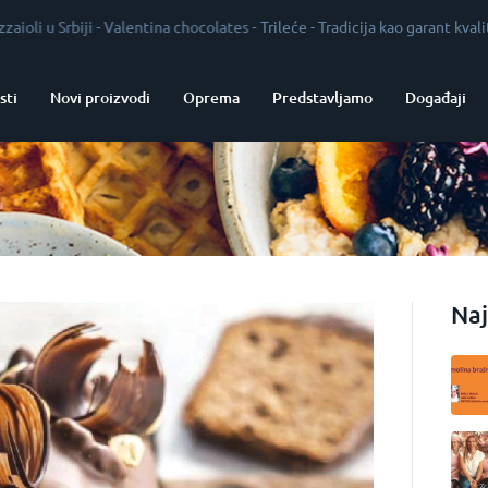
-
Valentina chocolates
-
Trileće
-
Tradicija kao garant kvaliteta
-
Vrhunska
sti
Novi proizvodi
Oprema
Predstavljamo
Događaji
Naj