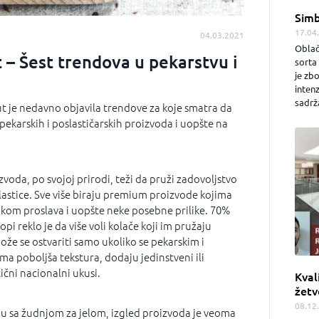
Simb
17.04
04.03.2021
Oblač
 – Šest trendova u pekarstvu i
sorta 
je zb
inten
sadrža
t je nedavno objavila trendove za koje smatra da
 pekarskih i poslastičarskih proizvoda i uopšte na
voda, po svojoj prirodi, teži da pruži zadovoljstvo
lastice. Sve više biraju premium proizvode kojima
tokom proslava i uopšte neke posebne prilike. 70%
i reklo je da više voli kolače koji im pružaju
ože se ostvariti samo ukoliko se pekarskim i
ma poboljša tekstura, dodaju jedinstveni ili
ični nacionalni ukusi.
Kval
žetv
08.12
aju sa žudnjom za jelom, izgled proizvoda je veoma