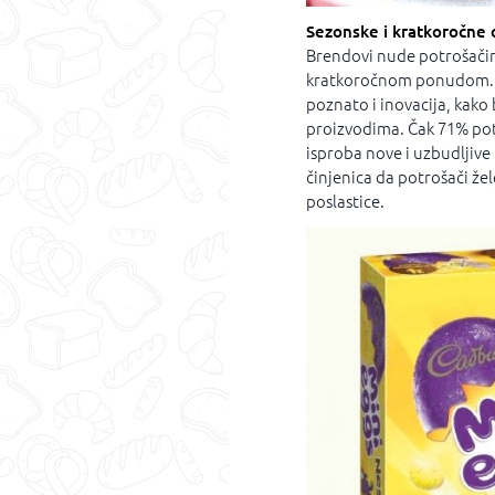
Sezonske i kratkoročne
Brendovi nude potrošačima
kratkoročnom ponudom. U
poznato i inovacija, kako
proizvodima. Čak 71% potr
isproba nove i uzbudljive
činjenica da potrošači že
poslastice.