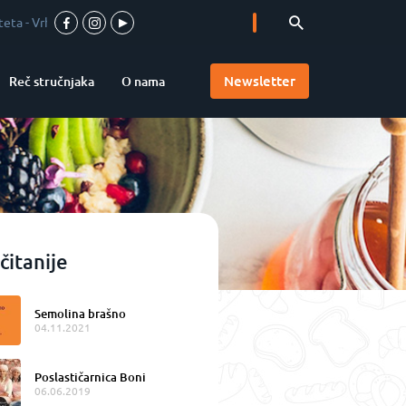
 pica u srcu Vojvodine
-
Accademia Pizzaioli u Srbiji
-
Valentina chocola
Newsletter
Reč stručnjaka
O nama
čitanije
Semolina brašno
04.11.2021
Poslastičarnica Boni
06.06.2019