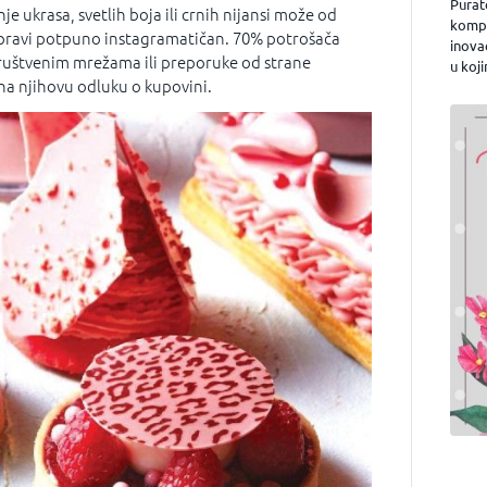
Purat
e ukrasa, svetlih boja ili crnih nijansi može od
kompa
pravi potpuno instagramatičan. 70% potrošača
inova
društvenim mrežama ili preporuke od strane
u koji
i na njihovu odluku o kupovini.