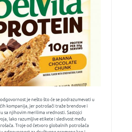
 odgovornost je nešto što će se podrazumevati u
ih kompanija, jer potrošači traže brendove i
ju sa njihovim merilima vrednosti. Sastojci
oja, lako razumljive etikete i sledivost među
rošača. Troje od četvoro globalnih potrošača
ju odgovornost za društvene promene kao i