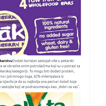
karstvu
Dodati koristan sastojak više u pekarski
da se obratite onim potrošačima koji su u potrazi za
arskoj kategoriji. To mogu biti dodati protein,
rno i još mnogo toga. 62% milenijalaca iz
zjavilo je da su najbolja ona peciva i kolači koja
 sastojke koji se podrazumevaju kao „dobri za vas”.