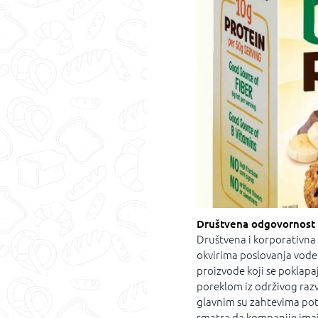
Društvena odgovornost
Društvena i korporativna
okvirima poslovanja vodeć
proizvode koji se poklapa
poreklom iz održivog razv
glavnim su zahtevima pot
smatra da kompanije ima