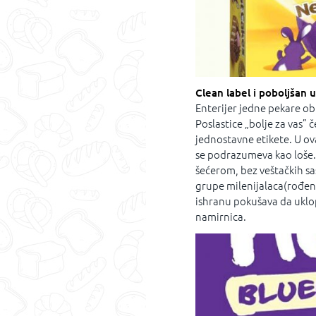
Clean label i poboljšan u
Enterijer jedne pekare ob
Poslastice „bolje za vas” 
jednostavne etikete. U ov
se podrazumeva kao loše.
šećerom, bez veštačkih sa
grupe milenijalaca(rođeni 
ishranu pokušava da uklo
namirnica.