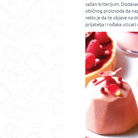
važan kriterijum. Dodavanj
običnog proizvoda da na
reklo je da će objave na 
prijatelja i rođaka uticat