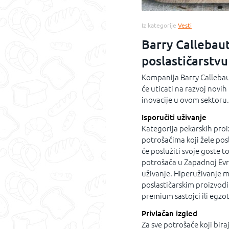
Iz kategorije
Vesti
Barry Callebaut
poslastičarstvu
Kompanija Barry Callebau
će uticati na razvoj novih
inovacije u ovom sektoru.
Isporučiti uživanje
Kategorija pekarskih proiz
potrošačima koji žele pos
će poslužiti svoje goste 
potrošača u Zapadnoj Evrop
uživanje. Hiperuživanje m
poslastičarskim proizvodi
premium sastojci ili egzot
Privlačan izgled
Za sve potrošače koji bir