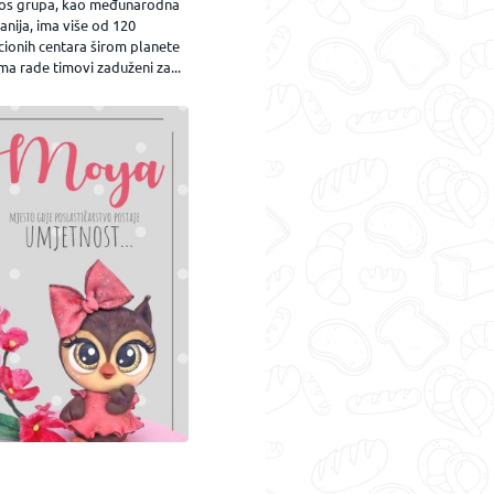
os grupa, kao međunarodna
nija, ima više od 120
cionih centara širom planete
ma rade timovi zaduženi za...