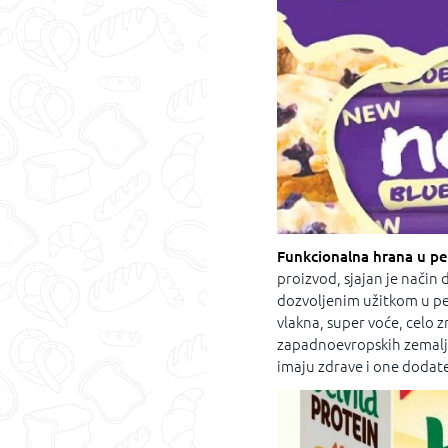
Funkcionalna hrana u pe
proizvod, sjajan je način 
dozvoljenim užitkom u pek
vlakna, super voće, celo z
zapadnoevropskih zemalja i
imaju zdrave i one dodate