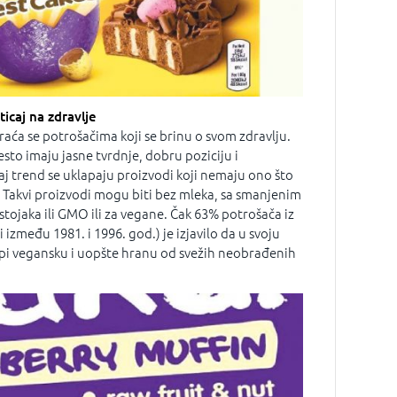
ticaj na zdravlje
raća se potrošačima koji se brinu o svom zdravlju.
često imaju jasne tvrdnje, dobru poziciju i
aj trend se uklapaju proizvodi koji nemaju ono što
 Takvi proizvodi mogu biti bez mleka, sa smanjenim
stojaka ili GMO ili za vegane. Čak 63% potrošača iz
između 1981. i 1996. god.) je izjavilo da u svoju
pi vegansku i uopšte hranu od svežih neobrađenih