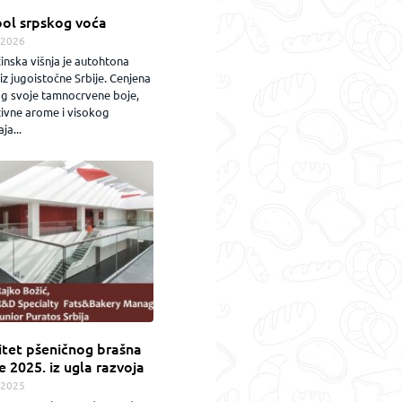
ol srpskog voća
.2026
inska višnja je autohtona
iz jugoistočne Srbije. Cenjena
og svoje tamnocrvene boje,
zivne arome i visokog
ja...
itet pšeničnog brašna
e 2025. iz ugla razvoja
.2025