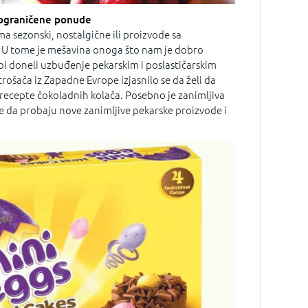
 ograničene ponude
 sezonski, nostalgične ili proizvode sa
 tome je mešavina onoga što nam je dobro
 bi doneli uzbuđenje pekarskim i poslastičarskim
ošača iz Zapadne Evrope izjasnilo se da želi da
 recepte čokoladnih kolača. Posebno je zanimljiva
le da probaju nove zanimljive pekarske proizvode i