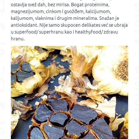
ostavlja svež dah, bez mirisa. Bogat proteinima,
magnezijumom, cinkom i gvožđem, kalcijumom,
kalijumom, vlaknima i drugim mineralima. Snažan je
antioksidant. Nije samo skupocen delikates već se ubraja
u superfood/ superhranu kao i healthyfood/ zdravu
hranu.