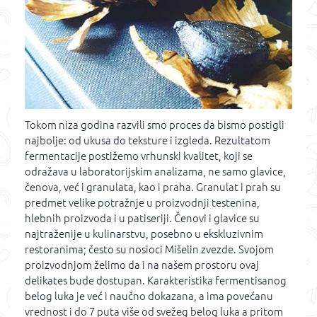
Tokom niza godina razvili smo proces da bismo postigli
najbolje: od ukusa do teksture i izgleda. Rezultatom
fermentacije postižemo vrhunski kvalitet, koji se
odražava u laboratorijskim analizama, ne samo glavice,
čenova, već i granulata, kao i praha. Granulat i prah su
predmet velike potražnje u proizvodnji testenina,
hlebnih proizvoda i u patiseriji. Čenovi i glavice su
najtraženije u kulinarstvu, posebno u ekskluzivnim
restoranima; često su nosioci Mišelin zvezde. Svojom
proizvodnjom želimo da i na našem prostoru ovaj
delikates bude dostupan. Karakteristika fermentisanog
belog luka je već i naučno dokazana, a ima povećanu
vrednost i do 7 puta više od svežeg belog luka a pritom