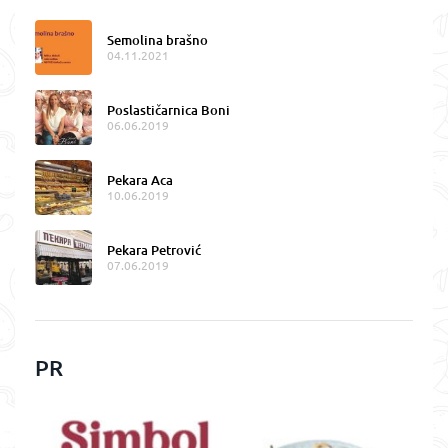
Semolina brašno
04.11.2021
Poslastičarnica Boni
06.06.2019
Pekara Aca
10.06.2019
Pekara Petrović
07.06.2019
PR