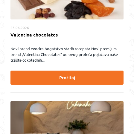
25.06.2026
Valentina chocolates
Novi brend evocira bogatstvo starih recepata Novi premijum
brend „Valentina Chocolates” od ovog proleća pojačava naše
tržište čokoladnih...
Pročitaj