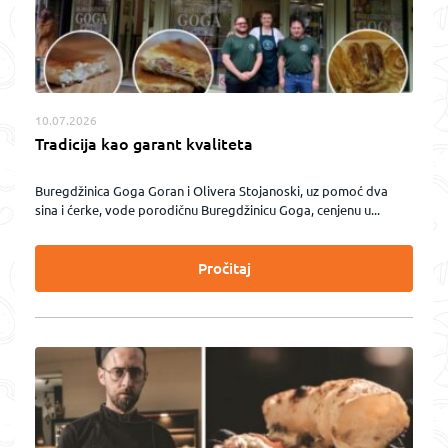
10.07.2026
Tradicija kao garant kvaliteta
Buregdžinica Goga Goran i Olivera Stojanoski, uz pomoć dva
sina i ćerke, vode porodičnu Buregdžinicu Goga, cenjenu u...
Pročitaj