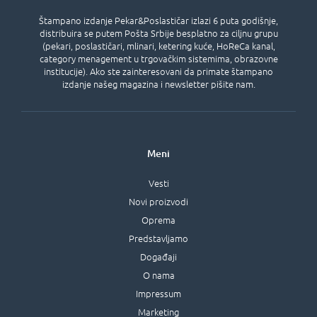
Štampano izdanje Pekar&Poslastičar izlazi 6 puta godišnje,
distribuira se putem Pošta Srbije besplatno za ciljnu grupu
(pekari, poslastičari, mlinari, ketering kuće, HoReCa kanal,
category menagement u trgovačkim sistemima, obrazovne
institucije). Ako ste zainteresovani da primate štampano
izdanje našeg magazina i newsletter pišite nam.
Meni
Vesti
Novi proizvodi
Oprema
Predstavljamo
Događaji
O nama
Impressum
Marketing