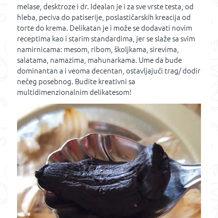
melase, desktroze i dr. Idealan je i za sve vrste testa, od
hleba, peciva do patiserije, poslastičarskih kreacija od
torte do krema. Delikatan je i može se dodavati novim
receptima kao i starim standardima, jer se slaže sa svim
namirnicama: mesom, ribom, školjkama, sirevima,
salatama, namazima, mahunarkama. Ume da bude
dominantan a i veoma decentan, ostavljajući trag/ dodir
nečeg posebnog. Budite kreativni sa
multidimenzionalnim delikatesom!