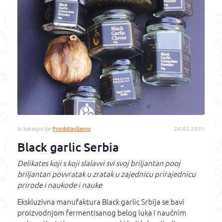
Iz kategorije
Predstavljamo
24.02.2021
Black garlic Serbia
Delikates koji s koji slalavvi svi svoj briljantan pooj
briljantan povvratak u zratak u zajednicu prirajednicu
prirode i naukode i nauke
Ekskluzivna manufaktura Black garlic Srbija se bavi
proizvodnjom fermentisanog belog luka i naučnim