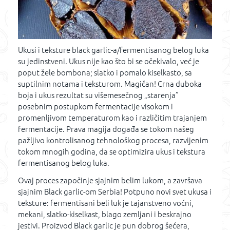
Ukusi i teksture black garlic-a/fermentisanog belog luka
su jedinstveni. Ukus nije kao što bi se očekivalo, već je
poput žele bombona; slatko i pomalo kiselkasto, sa
suptilnim notama i teksturom. Magičan! Crna duboka
boja i ukus rezultat su višemesečnog „starenja”
posebnim postupkom fermentacije visokom i
promenljivom temperaturom kao i različitim trajanjem
fermentacije. Prava magija događa se tokom našeg
pažljivo kontrolisanog tehnološkog procesa, razvijenim
tokom mnogih godina, da se optimizira ukus i tekstura
fermentisanog belog luka.
Ovaj proces započinje sjajnim belim lukom, a završava
sjajnim Black garlic-om Serbia! Potpuno novi svet ukusa i
teksture: fermentisani beli luk je tajanstveno voćni,
mekani, slatko-kiselkast, blago zemljani i beskrajno
jestivi. Proizvod Black garlic je pun dobrog šećera,