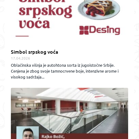
Simbol srpskog voća
17.04.2026
Oblačinska višnja je autohtona sorta iz jugoistočne Srbije.
Cenjena je zbog svoje tamnocrvene boje, intenzivne arome i
visokog sadržaja...