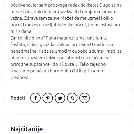
očekivano, jer sam pre svega redak delikates Dugo se na
mene čeka, dok dobijem sve kvalitete kojim se pravim
važna. Zdrava sam za sve Možeš da me uzmeš koliko
hoćeš i možeš da se ljubiš koliko hoćeš, jer ne ostavljam
miris daha.
Zar to nije divno? Puna magnezijuma, kalcijuma,
fosfata, cinka, gvožđa, vlakna, proteina U medu sam
nenadmašna! Kada se umočim duboko u šumski med, sa
planine, razvijem takve sposobnosti da ojačam sve
prirodne supstance i do 15 puta… Tako zajedno
stvaramo pojačanu harmoniju čistih prirodnih
vrednosti.
Podeli
Najčitanije