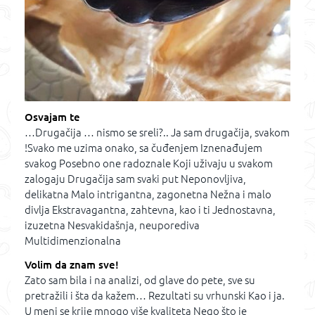
Osvajam te
…Drugačija … nismo se sreli?.. Ja sam drugačija, svakom
!Svako me uzima onako, sa čuđenjem Iznenađujem
svakog Posebno one radoznale Koji uživaju u svakom
zalogaju Drugačija sam svaki put Neponovljiva,
delikatna Malo intrigantna, zagonetna Nežna i malo
divlja Ekstravagantna, zahtevna, kao i ti Jednostavna,
izuzetna Nesvakidašnja, neuporediva
Multidimenzionalna
Volim da znam sve!
Zato sam bila i na analizi, od glave do pete, sve su
pretražili i šta da kažem… Rezultati su vrhunski Kao i ja.
U meni se krije mnogo više kvaliteta Nego što je