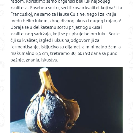
radom. Koristimo samo organski beli luk najboljeg
kvaliteta. Posebnu sortu, sertifikovan kvalitet koji važi i u
Francuskoj, ne samo za Haute Cuisine, nego i za kralja
među belim lukom, zbog divnog ukusa i dugog trajanja!
Ubraja se u delikatesnu sortu prijatnog ukusa i
kvalitetnog sadržaja, koji se pripisuje belom luku. Sorte
čiji su kvalitet, izgled i ukus najodgovorniji za
fermentisanje, isključivo su dijametra minimalno 5cm, a
maksimalno 6,5 cm, tretiramo 30, 60 i 90 dana sa puno
pažnje, znanja, iskustva.