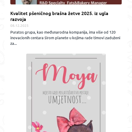
Kvalitet pšeničnog brašna žetve 2025. iz ugla
razvoja
08.12.2025
Puratos grupa, kao međunarodna kompanija, ima više od 120
inovacionih centara širom planete u kojima rade timovi zaduženi
za...