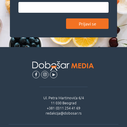
Prijavi se
Ul.
Petra Martinovića 6/4
11 030
Beograd
+381 (0)11 254 41 69
redakcija@dobosar.rs