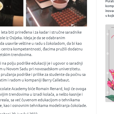
Purat
kompa
inova
u koji
leta biti priređena i za kadar i stručne saradnike
kole iz Osijeka. Ideja je da se odabranim
 da usavrše veštine u radu s čokoladom, da bi kao
 centra kompetentnosti, đacima pružili dodatnu
etskim trendovima.
i na polju podrške edukaciji je i ugovor o saradnji
om u Novom Sadu pri novosadskom univerzitetu.
u pružanja podrške i prilike za studente da počnu sa
atim i radom u kompaniji Barry Callebaut.
colate Academy biće Romain Renard, koji će ovoga
ijim trendovima u izradi kolača, a nešto kasnije i
treala, sa već čuvenom edukacijom o tehnikama
de, kao i osnovnim tehnikama modeliranja čokolade.