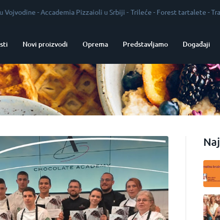
e
-
Accademia Pizzaioli u Srbiji
-
Trileće
-
Forest tartalete
-
Tradicija kao 
sti
Novi proizvodi
Oprema
Predstavljamo
Događaji
Naj