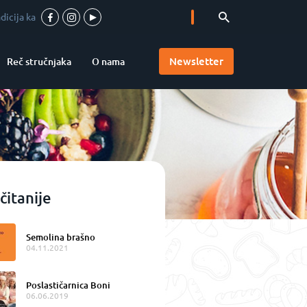
garant kvaliteta
-
Vrhunska pica u srcu Vojvodine
-
Accademia Pizzaioli u 
Newsletter
Reč stručnjaka
O nama
čitanije
Semolina brašno
04.11.2021
Poslastičarnica Boni
06.06.2019