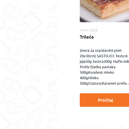
15.07.2026
Trileće
(mera za standardni pleh
20x30cm) SASTOJCI: Testo:6
jaja50g šećera300g Mafin mi
Preliv:Slatka pavlaka
500gKondenz mleko
400gMleko
500gGlazura:Karamel preliv..
Pročitaj