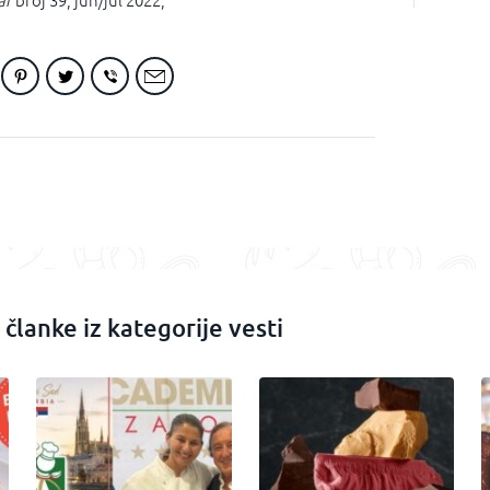
ar
broj 39, jun/jul 2022,
 članke iz kategorije vesti