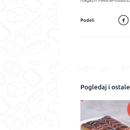
magazin
Pekar&Poslastič
Podeli
Pogledaj i ostale