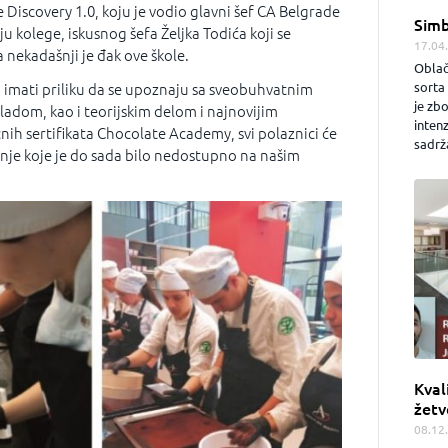
 Discovery 1.0, koju je vodio glavni šef CA Belgrade
Simb
u kolege, iskusnog šefa Željka Todića koji se
17.04
 nekadašnji je đak ove škole.
Oblač
sorta 
 imati priliku da se upoznaju sa sveobuhvatnim
je zb
adom, kao i teorijskim delom i najnovijim
inten
nih sertiﬁkata Chocolate Academy, svi polaznici će
sadrža
nje koje je do sada bilo nedostupno na našim
Kval
žetv
08.12