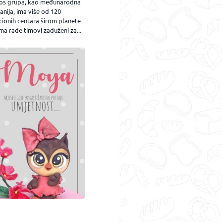
os grupa, kao međunarodna
nija, ima više od 120
cionih centara širom planete
ma rade timovi zaduženi za...