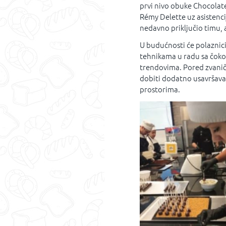
prvi nivo obuke Chocolate
Rémy Delette uz asistencij
nedavno priključio timu, a
U budućnosti će polaznici
tehnikama u radu sa čokol
trendovima. Pored zvanič
dobiti dodatno usavršava
prostorima.