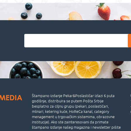
Štampano izdanje Pekar&Poslastičar izlazi 6 puta
godišnje, distribuira se putem Pošta Srbije
besplatno za ciljnu grupu (pekari, poslastičari,
mlinari, ketering kuće, HoReCa kanal, category
menagement u trgovačkim sistemima, obrazovne
institucije). Ako ste zainteresovani da primate
štampano izdanje našeg magazina i newsletter pišite