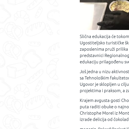
Slična edukacija će tokom 
Ugostiteljsko turističke š
zaposlenima pruži prilika
predstavnici Regionalnog
edukaciju prilagođenu sv
Još jedna u nizu aktivnost
sa Tehnološkim fakultet
Ugovor je sklopljen u cilj
projektima i praksom, a z
Krajem avgusta gosti Cho
puta raditi obuke o najnov
Christophe Morel iz Mon
izrade delicija od čokola