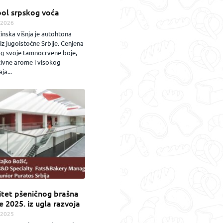
ol srpskog voća
.2026
inska višnja je autohtona
iz jugoistočne Srbije. Cenjena
og svoje tamnocrvene boje,
zivne arome i visokog
ja...
itet pšeničnog brašna
e 2025. iz ugla razvoja
.2025