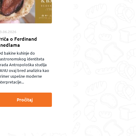
3.06.2026
riča o Ferdinand
knedlama
d bakine kuhinje do
astronomskog identiteta
rada Antropološka studija
ANU ovaj bred analizira kao
rimer uspešne moderne
nterpretacije...
Pročitaj