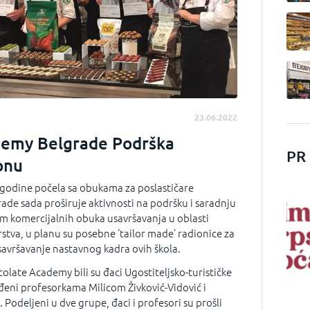
23.06.2022
demy Belgrade Podrška
PR
onu
 godine počela sa obukama za poslastičare
de sada proširuje aktivnosti na podršku i saradnju
im komercijalnih obuka usavršavanja u oblasti
rstva, u planu su posebne ‘tailor made’ radionice za
savršavanje nastavnog kadra ovih škola.
late Academy bili su đaci Ugostiteljsko-turističke
đeni profesorkama Milicom Živković-Vidović i
Podeljeni u dve grupe, đaci i profesori su prošli