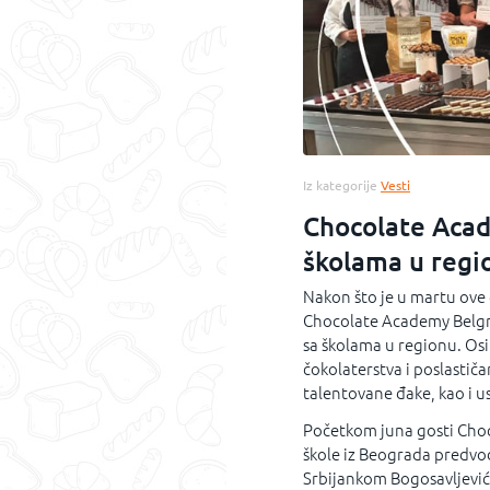
Iz kategorije
Vesti
Chocolate Aca
školama u regi
Nakon što je u martu ove
Chocolate Academy Belgra
sa školama u regionu. Os
čokolaterstva i poslastiča
talentovane đake, kao i u
Početkom juna gosti Choco
škole iz Beograda predvo
Srbijankom Bogosavljević. 