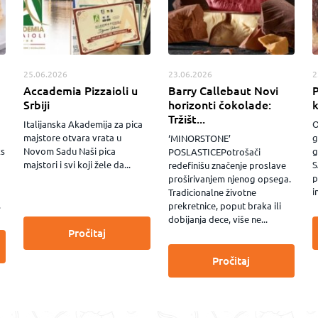
25.06.2026
23.06.2026
2
Accademia Pizzaioli u
Barry Callebaut Novi
P
Srbiji
horizonti čokolade:
Tržišt...
Italijanska Akademija za pica
O
majstore otvara vrata u
g
‘MINORSTONE’
ks
Novom Sadu Naši pica
g
POSLASTICEPotrošači
majstori i svi koji žele da...
S
redefinišu značenje proslave
p
proširivanjem njenog opsega.
i
Tradicionalne životne
.
prekretnice, poput braka ili
dobijanja dece, više ne...
Pročitaj
Pročitaj