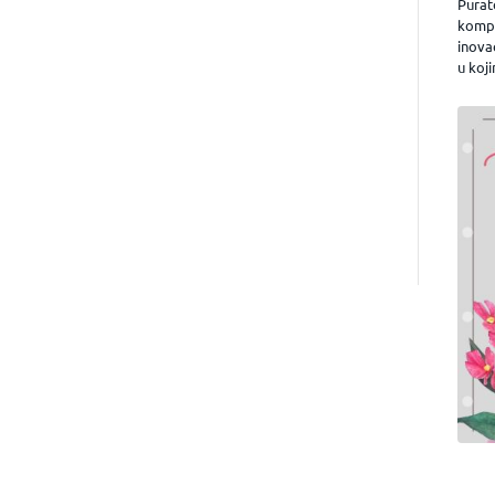
Purat
kompa
inova
u koji