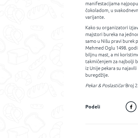
manifestacijama najpopul
čokoladom, u svakodnevnoj
varijante.
Kako su organizatori izjavi
majstori bureka na jednom
samo u Nišu pravi burek p
Mehmed Oglu 1498. godine
biljnu mast, a mi koristi
takmičenjem za najbolji 
iz Unije pekara su najavi
buregdžije.
Pekar & Poslastičar
Broj 2
Podeli