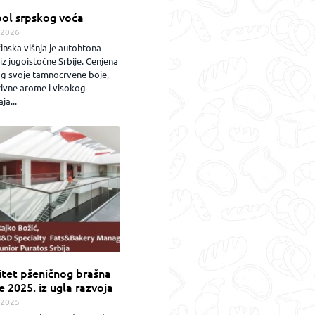
ol srpskog voća
.2026
inska višnja je autohtona
iz jugoistočne Srbije. Cenjena
og svoje tamnocrvene boje,
zivne arome i visokog
ja...
itet pšeničnog brašna
e 2025. iz ugla razvoja
.2025