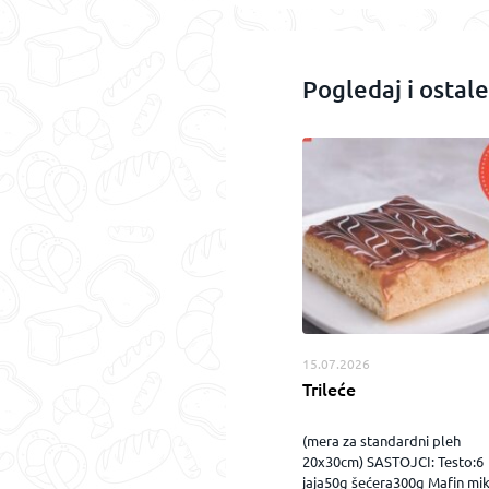
Pogledaj i ostale
15.07.2026
Trileće
(mera za standardni pleh
20x30cm) SASTOJCI: Testo:6
jaja50g šećera300g Mafin mi