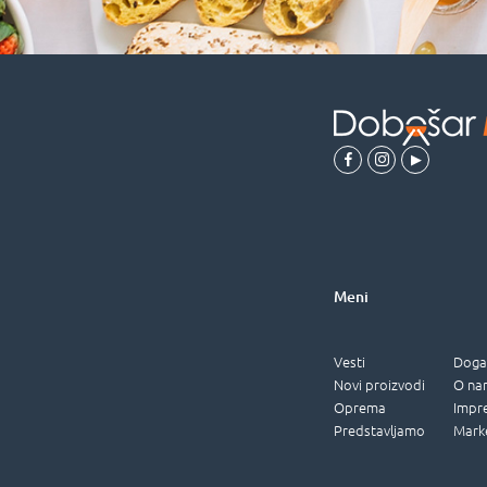
Meni
Vesti
Doga
Novi proizvodi
O na
Oprema
Impr
Predstavljamo
Mark