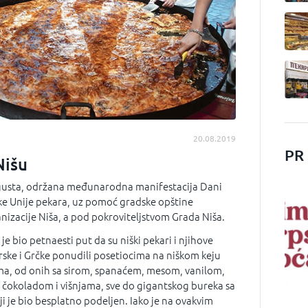
20.08.2019
PR
Nišu
avgusta, održana međunarodna manifestacija Dani
ške Unije pekara, uz pomoć gradske opštine
anizacije Niša, a pod pokroviteljstvom Grada Niša.
je bio petnaesti put da su niški pekari i njihove
ske i Grčke ponudili posetiocima na niškom keju
ma, od onih sa sirom, spanaćem, mesom, vanilom,
okoladom i višnjama, sve do gigantskog bureka sa
i je bio besplatno podeljen. Iako je na ovakvim