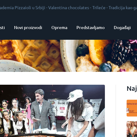
zaioli u Srbiji
-
Valentina chocolates
-
Trileće
-
Tradicija kao garant kva
sti
Novi proizvodi
Oprema
Predstavljamo
Događaji
Naj