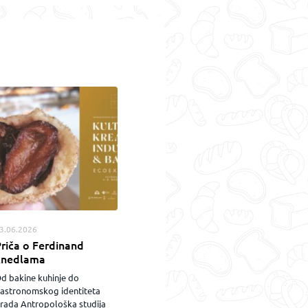
3.06.2026
riča o Ferdinand
knedlama
d bakine kuhinje do
astronomskog identiteta
rada Antropološka studija