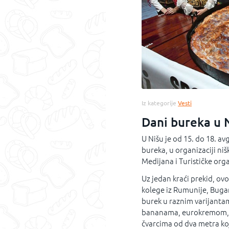
Iz kategorije
Vesti
Dani bureka u 
U Nišu je od 15. do 18. 
bureka, u organizaciji ni
Medijana i Turističke org
Uz jedan kraći prekid, ovo 
kolege iz Rumunije, Bugar
burek u raznim varijanta
bananama, eurokremom, č
čvarcima od dva metra koj