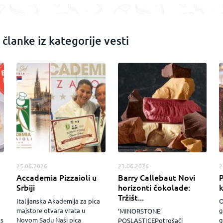
 članke iz kategorije vesti
25.06.2026
23.06.2026
2
Accademia Pizzaioli u
Barry Callebaut Novi
P
Srbiji
horizonti čokolade:
Tržišt...
Italijanska Akademija za pica
O
majstore otvara vrata u
g
‘MINORSTONE’
ks
Novom Sadu Naši pica
g
POSLASTICEPotrošači