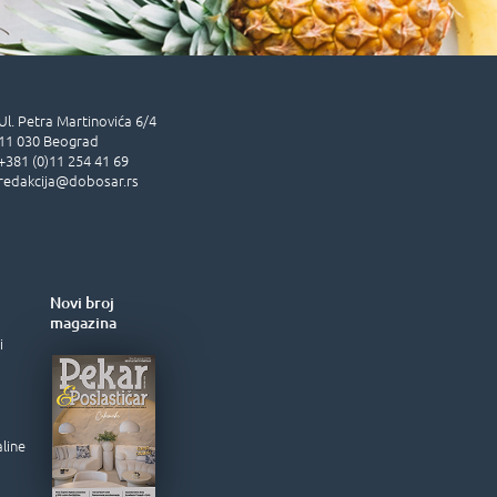
Ul.
Petra Martinovića 6/4
11 030
Beograd
+381 (0)11 254 41 69
redakcija@dobosar.rs
Novi broj
magazina
i
aline