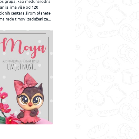
os grupa, kao međunarodna
nija, ima više od 120
cionih centara širom planete
ma rade timovi zaduženi za...