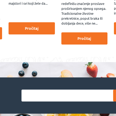
majstori i svi koji žele da...
S
redefinišu značenje proslave
p
proširivanjem njenog opsega.
i
Tradicionalne životne
.
prekretnice, poput braka ili
dobijanja dece, više ne...
Pročitaj
Pročitaj