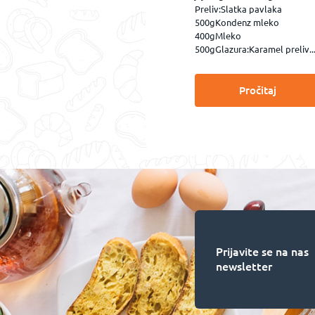
Preliv:Slatka pavlaka
500gKondenz mleko
400gMleko
500gGlazura:Karamel preliv..
Pročitaj
Prijavite se na nas
newsletter