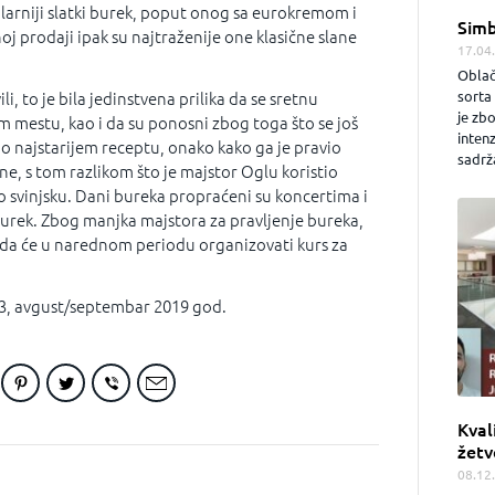
arniji slatki burek, poput onog sa eurokremom i
Simb
 prodaji ipak su najtraženije one klasične slane
17.04
Oblač
sorta 
li, to je bila jedinstvena prilika da se sretnu
je zb
 mestu, kao i da su ponosni zbog toga što se još
inten
o najstarijem receptu, onako kako ga je pravio
sadrža
, s tom razlikom što je majstor Oglu koristio
mo svinjsku. Dani bureka propraćeni su koncertima i
burek. Zbog manjka majstora za pravljenje bureka,
li da će u narednom periodu organizovati kurs za
3, avgust/septembar 2019 god.
Kval
žetv
08.12