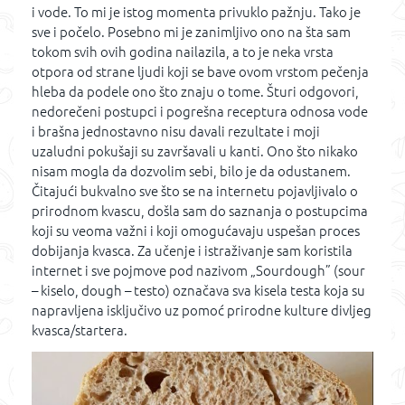
i vode. To mi je istog momenta privuklo pažnju. Tako je
sve i počelo. Posebno mi je zanimljivo ono na šta sam
tokom svih ovih godina nailazila, a to je neka vrsta
otpora od strane ljudi koji se bave ovom vrstom pečenja
hleba da podele ono što znaju o tome. Šturi odgovori,
nedorečeni postupci i pogrešna receptura odnosa vode
i brašna jednostavno nisu davali rezultate i moji
uzaludni pokušaji su završavali u kanti. Ono što nikako
nisam mogla da dozvolim sebi, bilo je da odustanem.
Čitajući bukvalno sve što se na internetu pojavljivalo o
prirodnom kvascu, došla sam do saznanja o postupcima
koji su veoma važni i koji omogućavaju uspešan proces
dobijanja kvasca. Za učenje i istraživanje sam koristila
internet i sve pojmove pod nazivom „Sourdough” (sour
– kiselo, dough – testo) označava sva kisela testa koja su
napravljena isključivo uz pomoć prirodne kulture divljeg
kvasca/startera.