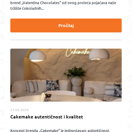
brend „Valentina Chocolates” od ovog proleća pojačava naše
tržište čokoladnih...
Pročitaj
23.06.2026
Cakemake autentičnost i kvalitet
Koncept brenda „Cakemake” je jednostavan: autentičnost,