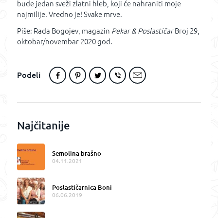
bude jedan sveži zlatni hleb, koji će nahraniti moje
najmilije. Vredno je! Svake mrve.
Piše: Rada Bogojev, magazin
Pekar & Poslastičar
Broj 29,
oktobar/novembar 2020 god.
Podeli
Najčitanije
Semolina brašno
04.11.2021
Poslastičarnica Boni
06.06.2019