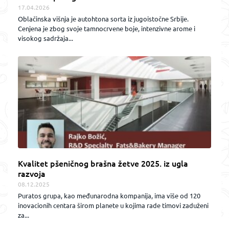
17.04.2026
Oblačinska višnja je autohtona sorta iz jugoistočne Srbije.
Cenjena je zbog svoje tamnocrvene boje, intenzivne arome i
visokog sadržaja...
Kvalitet pšeničnog brašna žetve 2025. iz ugla
razvoja
08.12.2025
Puratos grupa, kao međunarodna kompanija, ima više od 120
inovacionih centara širom planete u kojima rade timovi zaduženi
za...