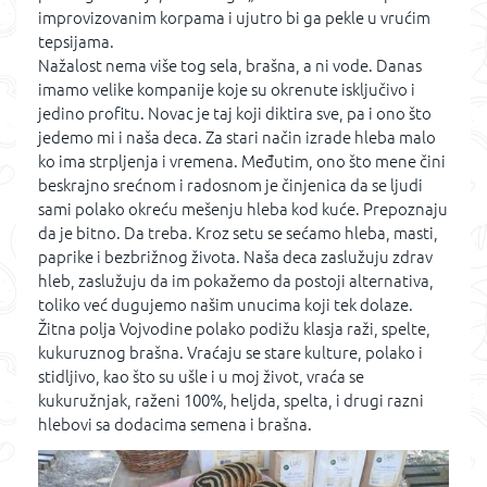
improvizovanim korpama i ujutro bi ga pekle u vrućim
tepsijama.
Nažalost nema više tog sela, brašna, a ni vode. Danas
imamo velike kompanije koje su okrenute isključivo i
jedino profitu. Novac je taj koji diktira sve, pa i ono što
jedemo mi i naša deca. Za stari način izrade hleba malo
ko ima strpljenja i vremena. Međutim, ono što mene čini
beskrajno srećnom i radosnom je činjenica da se ljudi
sami polako okreću mešenju hleba kod kuće. Prepoznaju
da je bitno. Da treba. Kroz setu se sećamo hleba, masti,
paprike i bezbrižnog života. Naša deca zaslužuju zdrav
hleb, zaslužuju da im pokažemo da postoji alternativa,
toliko već dugujemo našim unucima koji tek dolaze.
Žitna polja Vojvodine polako podižu klasja raži, spelte,
kukuruznog brašna. Vraćaju se stare kulture, polako i
stidljivo, kao što su ušle i u moj život, vraća se
kukuružnjak, raženi 100%, heljda, spelta, i drugi razni
hlebovi sa dodacima semena i brašna.