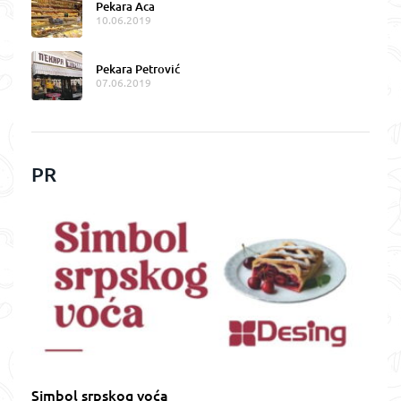
Pekara Aca
10.06.2019
Pekara Petrović
07.06.2019
PR
Simbol srpskog voća