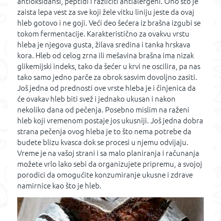
antioksidansi, peptidi i različiti antialergeni. Ono sto je
zaista lepa vest za sve koji žele vitku liniju jeste da ovaj
hleb gotovo i ne goji. Veći deo šećera iz brašna izgubi se
tokom fermentacije. Karakteristično za ovakvu vrstu
hleba je njegova gusta, žilava sredina i tanka hrskava
kora. Hleb od celog zrna ili mešavina brašna ima nizak
glikemijski indeks, tako da šećer u krvi ne oscilira, pa nas
tako samo jedno parče za obrok sasvim dovoljno zasiti.
Još jedna od prednosti ove vrste hleba je i činjenica da
će ovakav hleb biti svež i jednako ukusan i nakon
nekoliko dana od pečenja. Posebno mislim na raženi
hleb koji vremenom postaje jos ukusniji. Još jedna dobra
strana pečenja ovog hleba je to što nema potrebe da
budete blizu kvasca dok se procesi u njemu odvijaju.
Vreme je na vašoj strani i sa malo planiranja i računanja
možete vrlo lako sebi da organizujete pripremu, a svojoj
porodici da omogućite konzumiranje ukusne i zdrave
namirnice kao što je hleb.