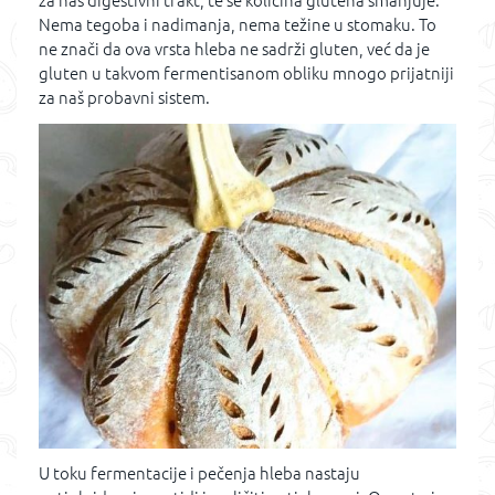
za naš digestivni trakt, te se količina glutena smanjuje.
Nema tegoba i nadimanja, nema težine u stomaku. To
ne znači da ova vrsta hleba ne sadrži gluten, već da je
gluten u takvom fermentisanom obliku mnogo prijatniji
za naš probavni sistem.
U toku fermentacije i pečenja hleba nastaju