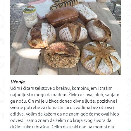
Učenje
Učim i čitam tekstove o brašnu, kombinujem i tražim
najbolje što mogu da nađem. Živim uz ovaj hleb, sanjam
ga noću. On mi je u život doneo divne ljude, pozitivne i
svesne potrebe za domaćim proizvodima bez otrova i
aditiva. Volim da kažem da ne znam gde će me ovaj hleb
odvesti, samo znam da želim do kraja svog života da
držim ruke u brašnu, želim da svaki dan na mom stolu