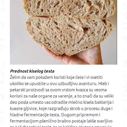
Prednost kiselog testa
Želim da vam pokažem koristi koje ćete i vi osetiti
ukoliko se upustite u ovu uzbudljivu avanturu. Hleb i
pekarski proizvodi sa ovom vrstom kvasca su veoma
korisni za naše organe za varenje, a to znači da su veliki
deo posla umesto vas odradile mlečno kisela bakterija i
kvasne gljivice, koje razgrađuju skrob u procesu duge i
hladne fermentacije testa. Dugom pripremom i
fermentacijom pšenično brašno postaje lakše svarljivo