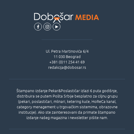
Ul.
Petra Martinovića 6/4
11 030
Beograd
+381 (0)11 254 41 69
redakcija@dobosar.rs
Štampano izdanje Pekar&Poslastičar izlazi 6 puta godišnje,
distribuira se putem Pošta Srbije besplatno za ciljnu grupu
(pekari, poslastičari, mlinari, ketering kuće, HoReCa kanal,
category menagement u trgovačkim sistemima, obrazovne
institucije). Ako ste zainteresovani da primate štampano
izdanje našeg magazina i newsletter pišite nam.