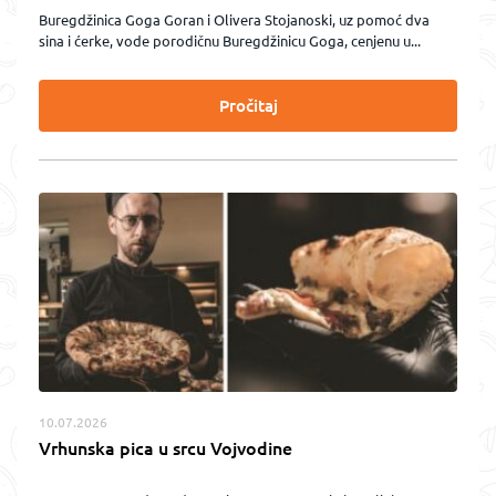
Buregdžinica Goga Goran i Olivera Stojanoski, uz pomoć dva
sina i ćerke, vode porodičnu Buregdžinicu Goga, cenjenu u...
Pročitaj
10.07.2026
Vrhunska pica u srcu Vojvodine