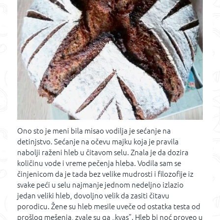
Ono sto je meni bila misao vodilja je sećanje na
detinjstvo. Sećanje na očevu majku koja je pravila
nabolji raženi hleb u čitavom selu. Znala je da dozira
količinu vode i vreme pečenja hleba. Vodila sam se
činjenicom da je tada bez velike mudrosti i filozofije iz
svake peći u selu najmanje jednom nedeljno izlazio
jedan veliki hleb, dovoljno velik da zasiti čitavu
porodicu. Žene su hleb mesile uveče od ostatka testa od
prošlog mešenja, zvale su ga „kvas”. Hleb bi noć proveo u