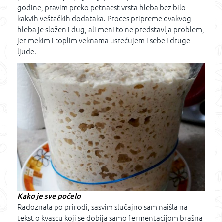
godine, pravim preko petnaest vrsta hleba bez bilo
kakvih veštačkih dodataka. Proces pripreme ovakvog
hleba je složen i dug, ali meni to ne predstavlja problem,
jer mekim i toplim veknama usrećujem i sebe i druge
ljude.
Kako je sve počelo
Radoznala po prirodi, sasvim slučajno sam naišla na
tekst o kvascu koji se dobija samo fermentacijom brašna