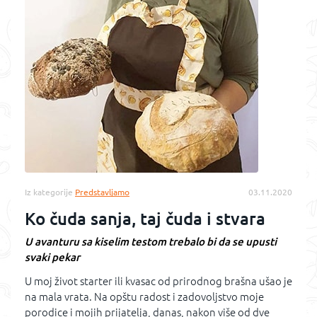
Iz kategorije
Predstavljamo
03.11.2020
Ko čuda sanja, taj čuda i stvara
U avanturu sa kiselim testom trebalo bi da se upusti
svaki pekar
U moj život starter ili kvasac od prirodnog brašna ušao je
na mala vrata. Na opštu radost i zadovoljstvo moje
porodice i mojih prijatelja, danas, nakon više od dve