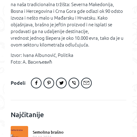
na naša tradicionalna tržišta: Severna Makedonija,
Bosna i Hercegovina i Crna Gora gde odlazi ok 90 odsto
izvoza i nešto malo u Mađarsku i Hrvatsku. Kako
objašnjava, brašno je jeftin proizvod i ne isplati se
prodavati ga na udaljenije destinacije,
vrednost jednog šlepera je oko 10.000 evra, tako da je u
ovom sektoru kilometraža odlučujuća.
Izvor: Ivana Albunović, Politika
Foto: А. Васиљевић
Podeli
Najčitanije
Semolina brašno
04.11.2021