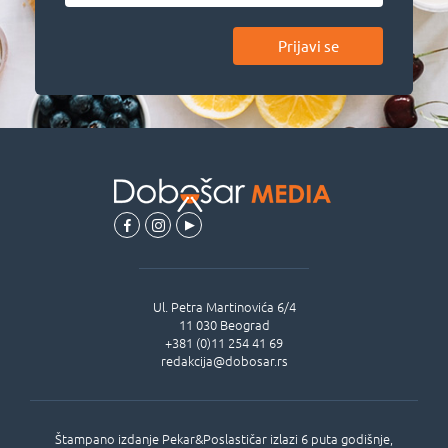
Prijavi se
Ul.
Petra Martinovića 6/4
11 030
Beograd
+381 (0)11 254 41 69
redakcija@dobosar.rs
Štampano izdanje Pekar&Poslastičar izlazi 6 puta godišnje,