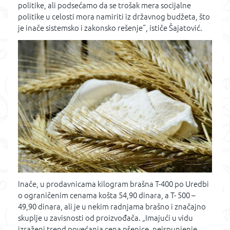
politike, ali podsećamo da se trošak mera socijalne
politike u celosti mora namiriti iz državnog budžeta, što
je inače sistemsko i zakonsko rešenje“, ističe Šajatović.
Inače, u prodavnicama kilogram brašna T-400 po Uredbi
o ograničenim cenama košta 54,90 dinara, a T- 500 –
49,90 dinara, ali je u nekim radnjama brašno i značajno
skuplje u zavisnosti od proizvođača. „Imajući u vidu
izraženi trend povećanja cena pšenice, neispunjenje