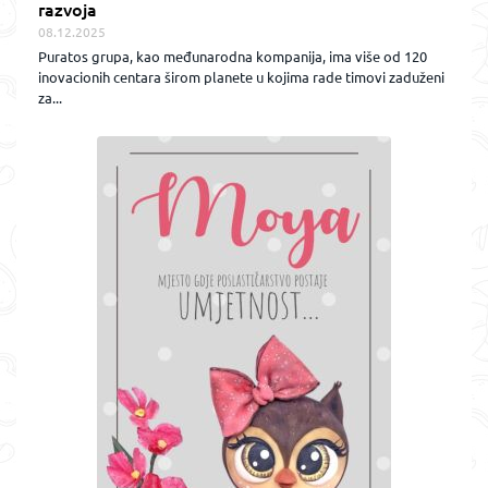
razvoja
08.12.2025
Puratos grupa, kao međunarodna kompanija, ima više od 120
inovacionih centara širom planete u kojima rade timovi zaduženi
za...