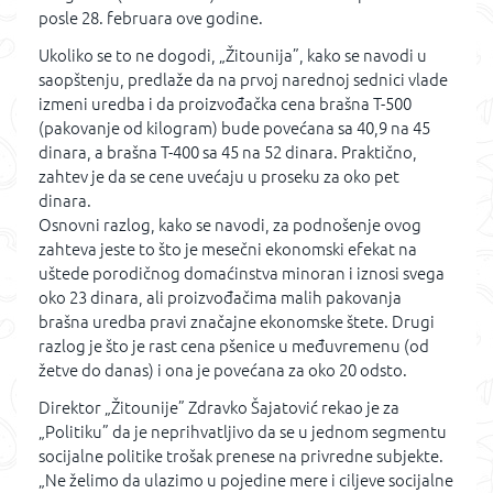
posle 28. februara ove godine.
Ukoliko se to ne dogodi, „Žitounija”, kako se navodi u
saopštenju, predlaže da na prvoj narednoj sednici vlade
izmeni uredba i da proizvođačka cena brašna T-500
(pakovanje od kilogram) bude povećana sa 40,9 na 45
dinara, a brašna T-400 sa 45 na 52 dinara. Praktično,
zahtev je da se cene uvećaju u proseku za oko pet
dinara.
Osnovni razlog, kako se navodi, za podnošenje ovog
zahteva jeste to što je mesečni ekonomski efekat na
uštede porodičnog domaćinstva minoran i iznosi svega
oko 23 dinara, ali proizvođačima malih pakovanja
brašna uredba pravi značajne ekonomske štete. Drugi
razlog je što je rast cena pšenice u međuvremenu (od
žetve do danas) i ona je povećana za oko 20 odsto.
Direktor „Žitounije” Zdravko Šajatović rekao je za
„Politiku” da je neprihvatljivo da se u jednom segmentu
socijalne politike trošak prenese na privredne subjekte.
„Ne želimo da ulazimo u pojedine mere i ciljeve socijalne