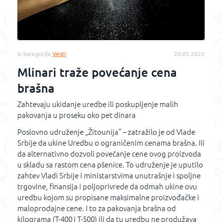
Iz kategorije
Vesti
20.02.2025
Mlinari traže povećanje cena
brašna
Zahtevaju ukidanje uredbe ili poskupljenje malih
pakovanja u proseku oko pet dinara
Poslovno udruženje „Žitounija” – zatražilo je od Vlade
Srbije da ukine Uredbu o ograničenim cenama brašna. Ili
da alternativno dozvoli povećanje cene ovog proizvoda
u skladu sa rastom cena pšenice. To udruženje je uputilo
zahtev Vladi Srbije i ministarstvima unutrašnje i spoljne
trgovine, finansija i poljoprivrede da odmah ukine ovu
uredbu kojom su propisane maksimalne proizvođačke i
maloprodajne cene. I to za pakovanja brašna od
kilograma (T-400 i T-500) ili da tu uredbu ne produžava