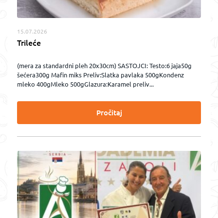
15.07.2026
Trileće
(mera za standardni pleh 20x30cm) SASTOJCI: Testo:6 jaja50g
šećera300g Mafin miks Preliv:Slatka pavlaka 500gKondenz
mleko 400gMleko 500gGlazura:Karamel preliv...
Pročitaj