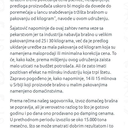
predloga proizvođača uskoro bi moglo da dovede do
poremećaja u lancu snabdevanja tržišta brašnom u
pakovanju od kilogram“, navode u ovom udruženju.
Šajatović napominje da ovaj zahtev nema veze sa
pekarstvom jer ta industrija nabavlja brašno u velikim
pakovanjima od 25 i 30 kilograma, već da je predlog
ukidanje uredbe za mala pakovanja od kilogram koja su
namenjena maloprodaji ili minimalna korekcija cena. To
će, kako kaže, prema mišljenju ovog udruženja zaista
malo uticati na budžet potrošača. Ali će zato imati
pozitivan efekat na mlinsku industriju koja trpi štetu.
Zapravo pogođeno je, kako napominje, 14 ili 15 mlinova
u Srbiji koji proizvode brašno u malim pakovanjima
namenjeno domaćinstvima.
Prema rečima našeg sagovornika, izvoz domaćeg brašna
se popravlja, ali je verovatno razlog to što je gotovo
godinu i po dana ono prodavano po damping cenama.
U prethodnom periodu izvozilo se oko 15.000 tona
mesečno, što se može smatrati dobrim rezultatom i to