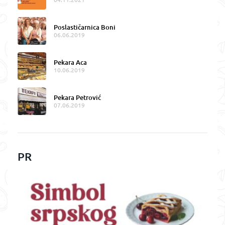
Poslastičarnica Boni
06.06.2019
Pekara Aca
10.06.2019
Pekara Petrović
07.06.2019
PR