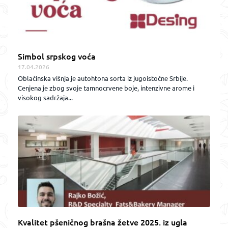
Simbol srpskog voća
17.04.2026
Oblačinska višnja je autohtona sorta iz jugoistočne Srbije.
Cenjena je zbog svoje tamnocrvene boje, intenzivne arome i
visokog sadržaja...
Kvalitet pšeničnog brašna žetve 2025. iz ugla