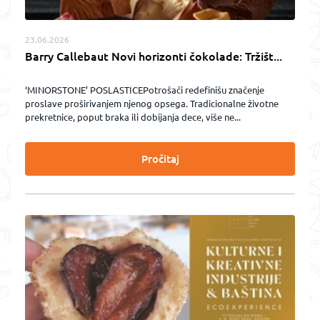
23.06.2026
Barry Callebaut Novi horizonti čokolade: Tržišt...
‘MINORSTONE’ POSLASTICEPotrošači redefinišu značenje
proslave proširivanjem njenog opsega. Tradicionalne životne
prekretnice, poput braka ili dobijanja dece, više ne...
Pročitaj