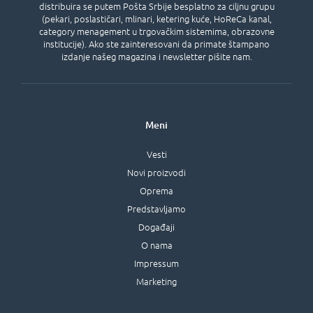
distribuira se putem Pošta Srbije besplatno za ciljnu grupu
(pekari, poslastičari, mlinari, ketering kuće, HoReCa kanal,
category menagement u trgovačkim sistemima, obrazovne
institucije). Ako ste zainteresovani da primate štampano
izdanje našeg magazina i newsletter pišite nam.
Meni
Vesti
Novi proizvodi
Oprema
Predstavljamo
Događaji
O nama
Impressum
Marketing