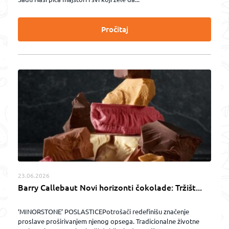
Pročitaj
23.06.2026
Barry Callebaut Novi horizonti čokolade: Tržišt...
‘MINORSTONE’ POSLASTICEPotrošači redefinišu značenje
proslave proširivanjem njenog opsega. Tradicionalne životne