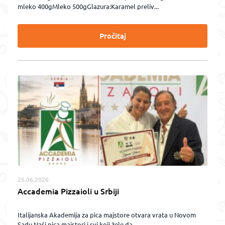
mleko 400gMleko 500gGlazura:Karamel preliv...
Pročitaj
25.06.2026
Accademia Pizzaioli u Srbiji
Italijanska Akademija za pica majstore otvara vrata u Novom
Sadu Naši pica majstori i svi koji žele da...