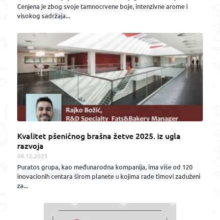
Cenjena je zbog svoje tamnocrvene boje, intenzivne arome i
visokog sadržaja...
Kvalitet pšeničnog brašna žetve 2025. iz ugla
razvoja
08.12.2025
Puratos grupa, kao međunarodna kompanija, ima više od 120
inovacionih centara širom planete u kojima rade timovi zaduženi
za...