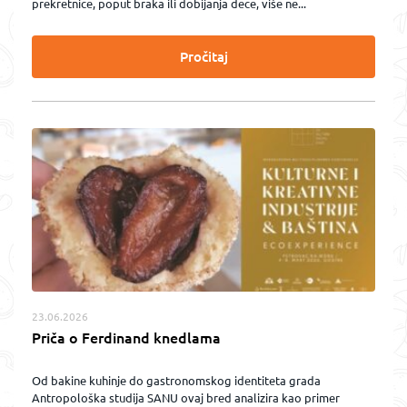
prekretnice, poput braka ili dobijanja dece, više ne...
Pročitaj
23.06.2026
Priča o Ferdinand knedlama
Od bakine kuhinje do gastronomskog identiteta grada
Antropološka studija SANU ovaj bred analizira kao primer