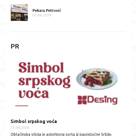
Pekara Petrović
07.06.2019
PR
Simbol srpskog voća
17.04.2026
Oblačinska višnja je autohtona sorta iz jugoistočne Srbije.