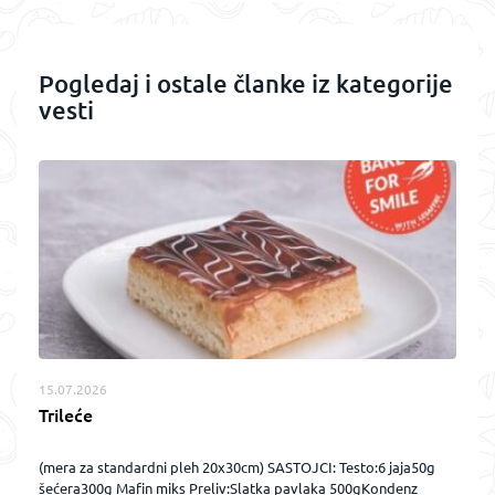
Pogledaj i ostale članke iz kategorije
vesti
15.07.2026
Trileće
(mera za standardni pleh 20x30cm) SASTOJCI: Testo:6 jaja50g
šećera300g Mafin miks Preliv:Slatka pavlaka 500gKondenz