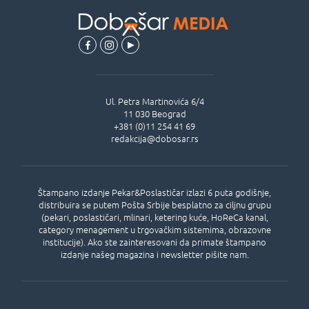
Ul.
Petra Martinovića 6/4
11 030
Beograd
+381 (0)11 254 41 69
redakcija@dobosar.rs
Štampano izdanje Pekar&Poslastičar izlazi 6 puta godišnje,
distribuira se putem Pošta Srbije besplatno za ciljnu grupu
(pekari, poslastičari, mlinari, ketering kuće, HoReCa kanal,
category menagement u trgovačkim sistemima, obrazovne
institucije). Ako ste zainteresovani da primate štampano
izdanje našeg magazina i newsletter pišite nam.