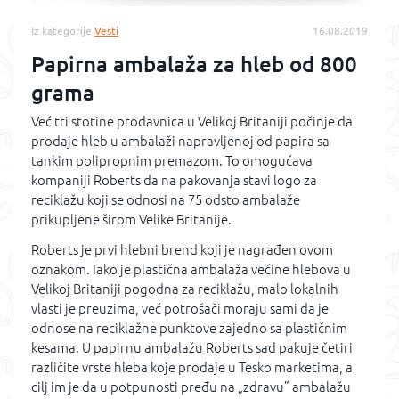
Iz kategorije
Vesti
16.08.2019
Papirna ambalaža za hleb od 800
grama
Već tri stotine prodavnica u Velikoj Britaniji počinje da
prodaje hleb u ambalaži napravljenoj od papira sa
tankim polipropnim premazom. To omogućava
kompaniji Roberts da na pakovanja stavi logo za
reciklažu koji se odnosi na 75 odsto ambalaže
prikupljene širom Velike Britanije.
Roberts je prvi hlebni brend koji je nagrađen ovom
oznakom. Iako je plastična ambalaža većine hlebova u
Velikoj Britaniji pogodna za reciklažu, malo lokalnih
vlasti je preuzima, već potrošači moraju sami da je
odnose na reciklažne punktove zajedno sa plastičnim
kesama. U papirnu ambalažu Roberts sad pakuje četiri
različite vrste hleba koje prodaje u Tesko marketima, a
cilj im je da u potpunosti pređu na „zdravu” ambalažu