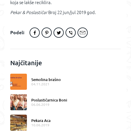
koja se lakše reciklira.
Pekar & Poslastičar
Broj 22 jun/jul 2019 god.
Podeli
Najčitanije
Semolina brašno
04.11.2021
Poslastičarnica Boni
06.06.2019
Pekara Aca
10.06.2019