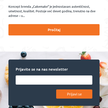
Koncept brenda „Cakemake” je jednostavan: autentičnost,
umetnost, kvalitet. Postoje već devet godina, trenutno na dve
adrese – u...
Pročitaj
Prijavite se na nas newsletter
Prijavi se