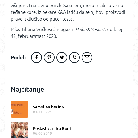
višnjom. I naravno burek! Sa sirom, mesom, ali i prazno
ređane kore. Iz pekare K&A ističu da se njihovi proizvodi
prave isključivo od puter testa.
Piše: Tihana Vučković, magazin
Pekar&Poslastičar
broj
43, februar/mart 2023.
Podeli
Najčitanije
Semolina brašno
04.11.2021
Poslastičarnica Boni
06.06.2019