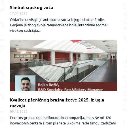
Simbol srpskog voća
17.04.2026
Oblačinska višnja je autohtona sorta iz jugoistočne Srbije.
Cenjena je zbog svoje tamnocrvene boje, intenzivne arome i
visokog sadržaja...
Kvalitet pšeničnog brašna žetve 2025. iz ugla
razvoja
08.12.2025
Puratos grupa, kao međunarodna kompanija, ima više od 120
inovacionih centara širom planete u kojima rade timovi zaduženi