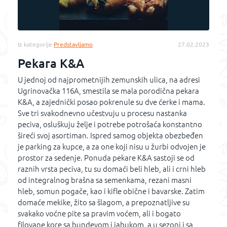
Iz kategorije
Predstavljamo
27.02.2023
Pekara K&A
U jednoj od najprometnijih zemunskih ulica, na adresi
Ugrinovačka 116A, smestila se mala porodična pekara
K&A, a zajednički posao pokrenule su dve ćerke i mama.
Sve tri svakodnevno učestvuju u procesu nastanka
peciva, osluškuju želje i potrebe potrošaća konstantno
šireći svoj asortiman. Ispred samog objekta obezbeđen
je parking za kupce, a za one koji nisu u žurbi odvojen je
prostor za sedenje. Ponuda pekare K&A sastoji se od
raznih vrsta peciva, tu su domaći beli hleb, ali i crni hleb
od integralnog brašna sa semenkama, rezani masni
hleb, somun pogače, kao i kifle obične i bavarske. Zatim
domaće mekike, žito sa šlagom, a prepoznatljive su
svakako voćne pite sa pravim voćem, ali i bogato
filovane kore sa bundevom i jabukom, a u sezoni i sa