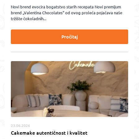
Novi brend evocira bogatstvo starih recepata Novi premijum
brend „Valentina Chocolates” od ovog proleća pojačava naše
tržište čokoladnih...
Pročitaj
23.06.2026
Cakemake autentičnost i kvalitet