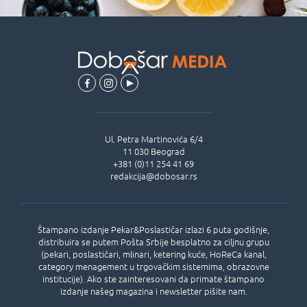
Ul.
Petra Martinovića 6/4
11 030
Beograd
+381 (0)11 254 41 69
redakcija@dobosar.rs
Štampano izdanje Pekar&Poslastičar izlazi 6 puta godišnje,
distribuira se putem Pošta Srbije besplatno za ciljnu grupu
(pekari, poslastičari, mlinari, ketering kuće, HoReCa kanal,
category menagement u trgovačkim sistemima, obrazovne
institucije). Ako ste zainteresovani da primate štampano
izdanje našeg magazina i newsletter pišite nam.