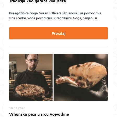
Tradicija kao garant kvaliteta
Buregdžinica Goga Goran i Olivera Stojanoski, uz pomoć dva
sina i ćerke, vode porodičnu Buregdžinicu Goga, cenjenu u...
Pročitaj
10.07.2026
Vrhunska pica u srcu Vojvodine