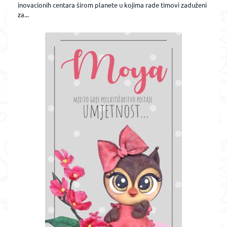
inovacionih centara širom planete u kojima rade timovi zaduženi
za...