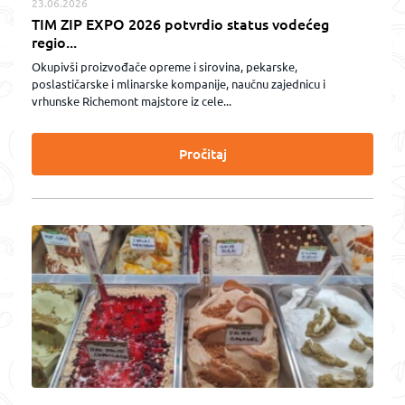
23.06.2026
TIM ZIP EXPO 2026 potvrdio status vodećeg
regio...
Okupivši proizvođače opreme i sirovina, pekarske,
poslastičarske i mlinarske kompanije, naučnu zajednicu i
vrhunske Richemont majstore iz cele...
Pročitaj