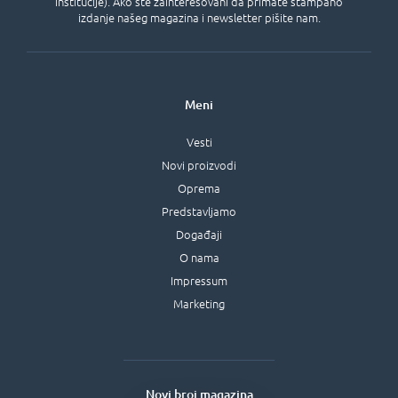
institucije). Ako ste zainteresovani da primate štampano
izdanje našeg magazina i newsletter pišite nam.
Meni
Vesti
Novi proizvodi
Oprema
Predstavljamo
Događaji
O nama
Impressum
Marketing
Novi broj magazina