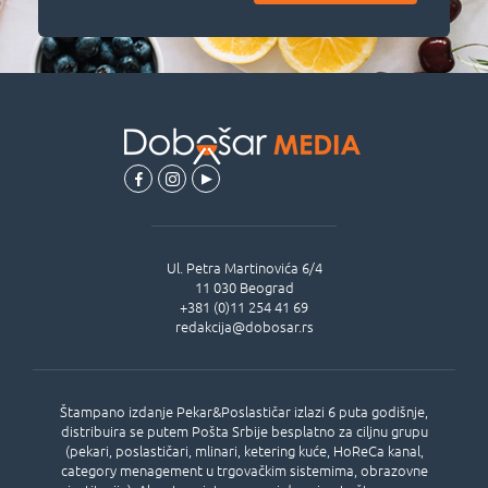
Ul.
Petra Martinovića 6/4
11 030
Beograd
+381 (0)11 254 41 69
redakcija@dobosar.rs
Štampano izdanje Pekar&Poslastičar izlazi 6 puta godišnje,
distribuira se putem Pošta Srbije besplatno za ciljnu grupu
(pekari, poslastičari, mlinari, ketering kuće, HoReCa kanal,
category menagement u trgovačkim sistemima, obrazovne