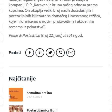
kompaniji PIP „Karavan je kruna našeg odnosa prema
kupcima. On okuplja veliki broj naših dosadašnjih i
potencijalnih klijenata sa domaćeg i inostranog tržišta,
koje informišemo o novim proizvodima i aktuelnim
temama iz pekarstva”.
Pekar & Poslastičar
Broj 22, jun/jul 2019 god.
Podeli
Najčitanije
Semolina brašno
04.11.2021
Poslastičarnica Boni