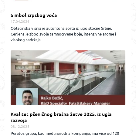
Simbol srpskog voća
17.04.2026
Oblačinska višnja je autohtona sorta iz jugoistočne Srbije.
Cenjena je zbog svoje tamnocrvene boje, intenzivne arome i
visokog sadržaja...
Kvalitet pšeničnog brašna žetve 2025. iz ugla
razvoja
08.12.2025
Puratos grupa, kao međunarodna kompanija, ima više od 120