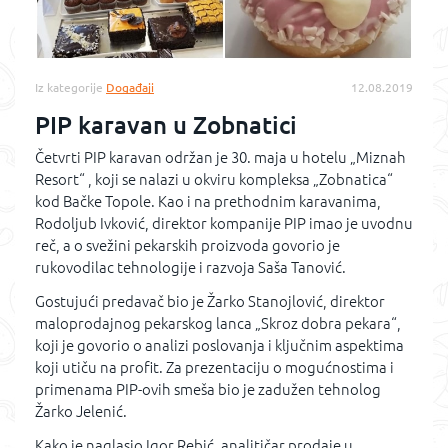
Iz kategorije
Događaji
12.08.2019
PIP karavan u Zobnatici
Četvrti PIP karavan održan je 30. maja u hotelu „Miznah
Resort“ , koji se nalazi u okviru kompleksa „Zobnatica“
kod Bačke Topole. Kao i na prethodnim karavanima,
Rodoljub Ivković, direktor kompanije PIP imao je uvodnu
reč, a o svežini pekarskih proizvoda govorio je
rukovodilac tehnologije i razvoja Saša Tanović.
Gostujući predavač bio je Žarko Stanojlović, direktor
maloprodajnog pekarskog lanca „Skroz dobra pekara“,
koji je govorio o analizi poslovanja i ključnim aspektima
koji utiču na profit. Za prezentaciju o mogućnostima i
primenama PIP-ovih smeša bio je zadužen tehnolog
Žarko Jelenić.
Kako je naglasio Igor Rebić, analitičar prodaje u