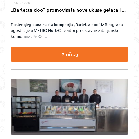
17.04.2026
„Barletta doo” promovisala nove ukuse gelata i ...
Poslednjeg dana marta kompanija „Barletta doo” iz Beograda
ugostila je u METRO HoReCa centru predstavnike italijanske
kompanije „PreGel...
Pročitaj