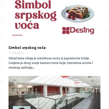
Simbol srpskog voća
17.04.2026
Oblačinska višnja je autohtona sorta iz jugoistočne Srbije.
Cenjena je zbog svoje tamnocrvene boje, intenzivne arome i
visokog sadržaja...