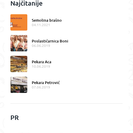
Najčitanije
Semolina brašno
04.11.2021
Poslastičarnica Boni
06.06.2019
Pekara Aca
10.06.2019
Pekara Petrović
07.06.2019
PR