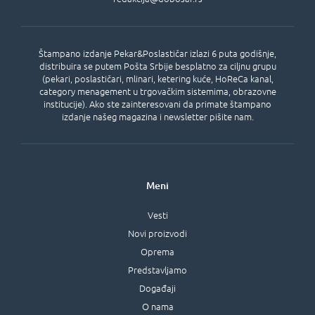
Štampano izdanje Pekar&Poslastičar izlazi 6 puta godišnje,
distribuira se putem Pošta Srbije besplatno za ciljnu grupu
(pekari, poslastičari, mlinari, ketering kuće, HoReCa kanal,
category menagement u trgovačkim sistemima, obrazovne
institucije). Ako ste zainteresovani da primate štampano
izdanje našeg magazina i newsletter pišite nam.
Meni
Vesti
Novi proizvodi
Oprema
Predstavljamo
Događaji
O nama