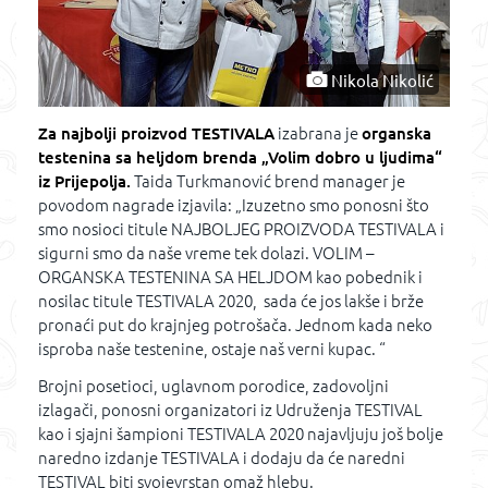
Nikola Nikolić
Za najbolji proizvod
TESTIVALA
izabrana je
organska
testenina sa heljdom brenda „Volim dobro u ljudima“
iz Prijepolja.
Taida Turkmanović brend manager je
povodom nagrade izjavila: „Izuzetno smo ponosni što
smo nosioci titule NAJBOLJEG PROIZVODA TESTIVALA i
sigurni smo da naše vreme tek dolazi. VOLIM –
ORGANSKA TESTENINA SA HELJDOM kao pobednik i
nosilac titule TESTIVALA 2020, sada će jos lakše i brže
pronaći put do krajnjeg potrošača. Jednom kada neko
isproba naše testenine, ostaje naš verni kupac. “
Brojni posetioci, uglavnom porodice, zadovoljni
izlagači, ponosni organizatori iz Udruženja TESTIVAL
kao i sjajni šampioni TESTIVALA 2020 najavljuju još bolje
naredno izdanje TESTIVALA i dodaju da će naredni
TESTIVAL biti svojevrstan omaž hlebu.