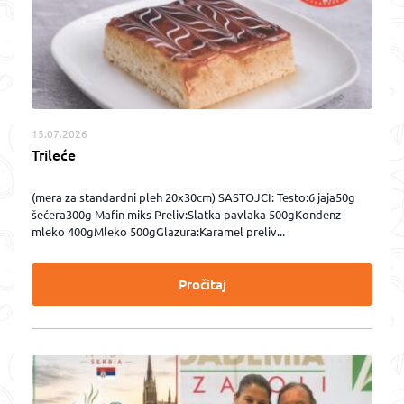
15.07.2026
Trileće
(mera za standardni pleh 20x30cm) SASTOJCI: Testo:6 jaja50g
šećera300g Mafin miks Preliv:Slatka pavlaka 500gKondenz
mleko 400gMleko 500gGlazura:Karamel preliv...
Pročitaj