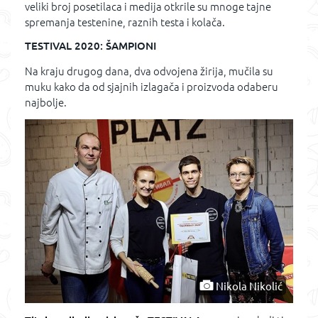
veliki broj posetilaca i medija otkrile su mnoge tajne
spremanja testenine, raznih testa i kolača.
TESTIVAL 2020: ŠAMPIONI
Na kraju drugog dana, dva odvojena žirija, mučila su
muku kako da od sjajnih izlagača i proizvoda odaberu
najbolje.
Nikola Nikolić