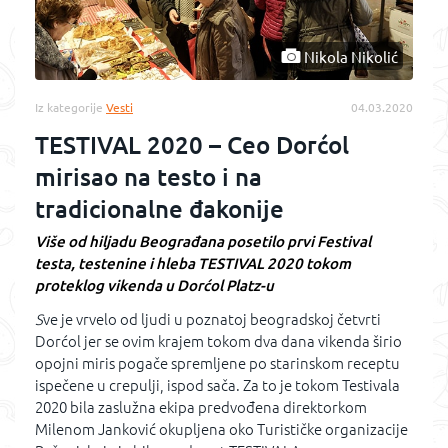
Nikola Nikolić
Iz kategorije
Vesti
04.03.2020
TESTIVAL 2020 – Ceo Dorćol
mirisao na testo i na
tradicionalne đakonije
Više od hiljadu Beograđana posetilo
prvi Festival
testa, testenine i hleba TESTIVAL 2020 tokom
proteklog vikenda u Dorćol Platz-u
S
ve je vrvelo od ljudi u poznatoj beogradskoj četvrti
Dorćol jer se ovim krajem tokom dva dana vikenda širio
opojni miris pogače spremljene po starinskom receptu
ispečene u crepulji, ispod sača. Za to je tokom Testivala
2020 bila zaslužna ekipa predvođena direktorkom
Milenom Janković okupljena oko Turističke organizacije