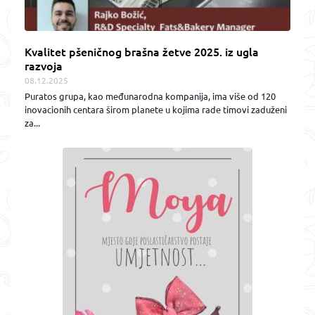
Kvalitet pšeničnog brašna žetve 2025. iz ugla
razvoja
08.12.2025
Puratos grupa, kao međunarodna kompanija, ima više od 120
inovacionih centara širom planete u kojima rade timovi zaduženi
za...