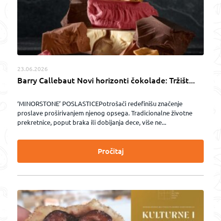
23.06.2026
Barry Callebaut Novi horizonti čokolade: Tržišt...
‘MINORSTONE’ POSLASTICEPotrošači redefinišu značenje
proslave proširivanjem njenog opsega. Tradicionalne životne
prekretnice, poput braka ili dobijanja dece, više ne...
Pročitaj