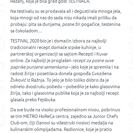
Ražanj, koja je bila grad gost TESTIVALA.
Na testivalu su se prodavala ali i degustirala mnoga jela,
koja mnogi od nas do sada nisu nikada imali priliku da
probaju: pita sa dunjama, posne žir pogačice, testenina
sa čokoladom…
TESTIVAL 2020 bio je i domaćin izbora za najbolji
tradicionalni recept domaće srpske kuhinje, u
partnerskoj organizaciji sa sajtom Recepti i Kuvar
online. Za najbolji je proglašen
recept za posne suve
paprike punjene semenkama
– jelo koje je spremila i na
radost žirija i posetilaca donela gospođa Gvozdena
Živković iz Ražnja. To jelo je bilo toliko dobro da je
odnelo dvostruku pobedu – pobedilo je kako glasovima
žirija, tako i glasovima publike koja je za najbolji recept
glasala preko Fejsbuka.
Da sve bude na visoko profesionalnom nivou, pobrinuo
se tim METRO HoReCa centra, zajedno sa Junior Chefs
Club-om, čiji članovi su višestruki nosioci medalja na
kulinarskim olimpijadama. Radionice, koje je pratio