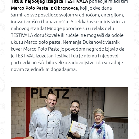
Titulu najboljeg izlagača TESTIVALA
poneo je mladi tim
Marco Polo Pasta iz Obrenovca
, koji je dva dana
šarmirao sve posetioce svojom vrednoćom, energijom,
inovativnošću i ljubaznošću. A tek kakav se miris širio sa
njihovog štanda! Mnoge porodice su u relaks delu
TESTIVALA doručkovale ili ručale, ne mogavši da odole
ukusu Marco polo pasta. Nemanja Đukanović vlasnik i
kuvar Marco Polo Pasta je povodom nagrade izjavio da
je TESTIVAL izuzetan festival i da je njemu i njegovoj
partnerki učešće bilo veliko zadovoljstvo i da se raduje
novim zajedničkim događajima.
.