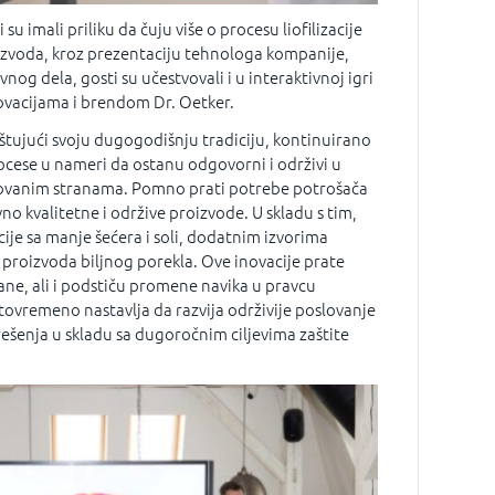
u imali priliku da čuju više o procesu liofilizacije
roizvoda, kroz prezentaciju tehnologa kompanije,
nog dela, gosti su učestvovali i u interaktivnoj igri
inovacijama i brendom Dr. Oetker.
štujući svoju dugogodišnju tradiciju, kontinuirano
ocese u nameri da ostanu odgovorni i održivi u
sovanim stranama. Pomno prati potrebe potrošača
ivno kvalitetne i održive proizvode. U skladu s tim,
ije sa manje šećera i soli, dodatnim izvorima
r proizvoda biljnog porekla. Ove inovacije prate
rane, ali i podstiču promene navika u pravcu
tovremeno nastavlja da razvija održivije poslovanje
ešenja u skladu sa dugoročnim ciljevima zaštite