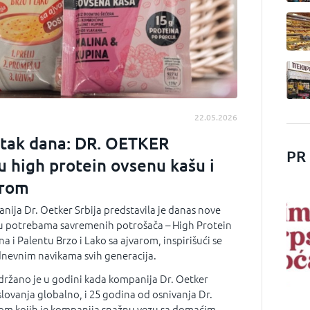
22.05.2026
tak dana: DR. OETKER
PR
u high protein ovsenu kašu i
arom
ija Dr. Oetker Srbija predstavila je danas nove
ju potrebama savremenih potrošača – High Protein
a i Palentu Brzo i Lako sa ajvarom, inspirišući se
dnevnim navikama svih generacija.
održano je u godini kada kompanija Dr. Oetker
ovanja globalno, i 25 godina od osnivanja Dr.
okom kojih je kompanija snažnu vezu sa domaćim