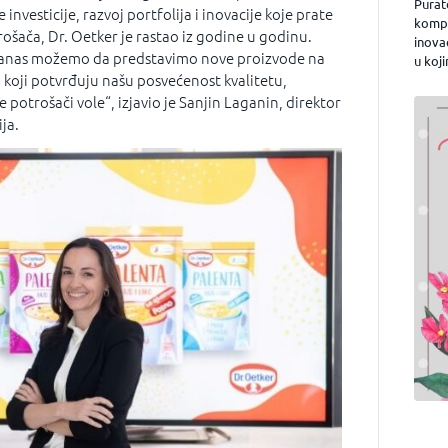
Purat
investicije, razvoj portfolija i inovacije koje prate
kompa
šača, Dr. Oetker je rastao iz godine u godinu.
inova
danas možemo da predstavimo nove proizvode na
u koji
koji potvrđuju našu posvećenost kvalitetu,
 potrošači vole“, izjavio je Sanjin Laganin, direktor
ja.