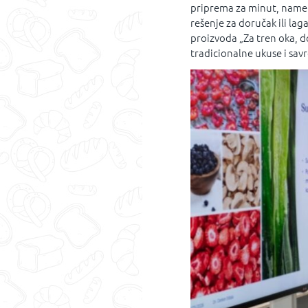
priprema za minut, namen
rešenje za doručak ili la
proizvoda „Za tren oka, 
tradicionalne ukuse i sa