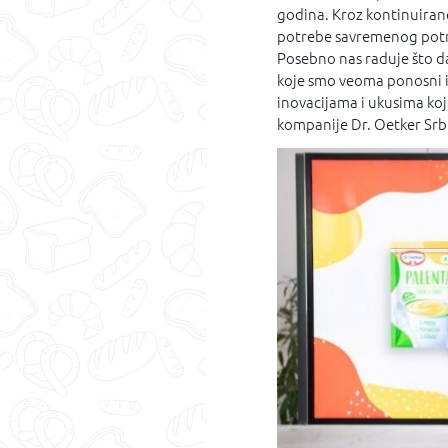
godina. Kroz kontinuirane 
potrebe savremenog potro
Posebno nas raduje što 
koje smo veoma ponosni i 
inovacijama i ukusima koje
kompanije Dr. Oetker Srbi