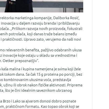
direktorka marketinga kompanije, Daliborka Rosić,
 inovacija u daljem razvoju brenda i približavanju
ača. „Prilikom razvoja novih proizvoda, fokusirali
enih potrošača, koji danas traže balans između
 i praktičnosti. Upravo zato, verujemo da naši novi
ivno relevantnih benefita, pažljivo odabranih ukusa
z inovacije koje ostaju u skladu sa vrednostima i
r. Oetker prepoznatljiv“.
kaša malina i kupina namenjena je svima koji žele
rok tokom dana. Sa čak 15 g proteina po porciji, bez
jivo kombinovanim ukusima voća, predstavlja
, užinu ili obrok nakon fizičke aktivnosti. Priprema
ta, što je čini idealnim saveznikom ubrzanog
a Brzo i Lako sa ajvarom donosi dobro poznate
, praktičnom formatu. Kao topao obrok koji se