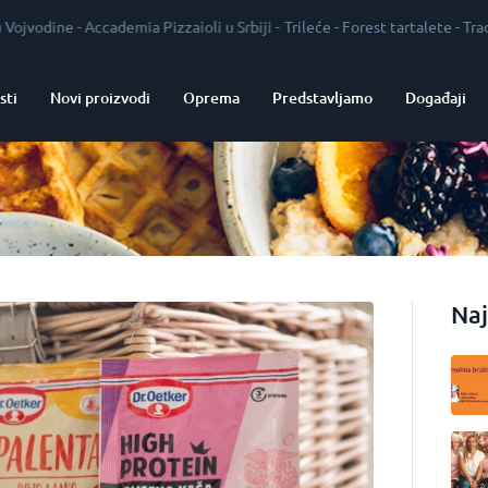
ccademia Pizzaioli u Srbiji
-
Trileće
-
Forest tartalete
-
Tradicija kao gar
sti
Novi proizvodi
Oprema
Predstavljamo
Događaji
Naj