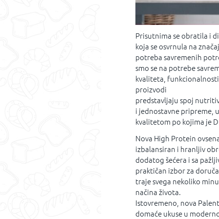
Prisutnima se obratila i 
koja se osvrnula na značaj
potreba savremenih potroš
smo se na potrebe savrem
kvaliteta, funkcionalnosti
proizvodi
predstavljaju spoj nutrit
i jednostavne pripreme, u
kvalitetom po kojima je D
Nova High Protein ovsena 
izbalansiran i hranljiv ob
dodatog šećera i sa pažl
praktičan izbor za doručak
traje svega nekoliko minu
načina života.
Istovremeno, nova Palent
domaće ukuse u modernom