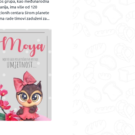
os grupa, kao međunarodna
nija, ima više od 120
cionih centara širom planete
ma rade timovi zaduženi za...