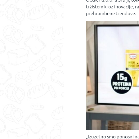
tržištem kroz inovacije, r
prehrambene trendove.
„Izuzetno smo ponosni na