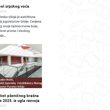
ol srpskog voća
.2026
inska višnja je autohtona
iz jugoistočne Srbije. Cenjena
og svoje tamnocrvene boje,
zivne arome i visokog
ja...
itet pšeničnog brašna
e 2025. iz ugla razvoja
.2025