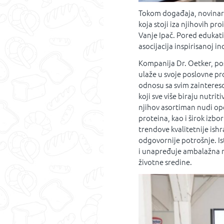
Tokom događaja, novinari s
koja stoji iza njihovih p
Vanje Ipač. Pored edukativ
asocijacija inspirisanoj 
Kompanija Dr. Oetker, po
ulaže u svoje poslovne pr
odnosu sa svim zaintere
koji sve više biraju nutrit
njihov asortiman nudi opc
proteina, kao i širok izbo
trendove kvalitetnije ish
odgovornije potrošnje. Is
i unapređuje ambalažna r
životne sredine.