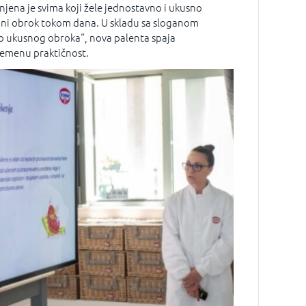
jena je svima koji žele jednostavno i ukusno
gani obrok tokom dana. U skladu sa sloganom
do ukusnog obroka“, nova palenta spaja
vremenu praktičnost.