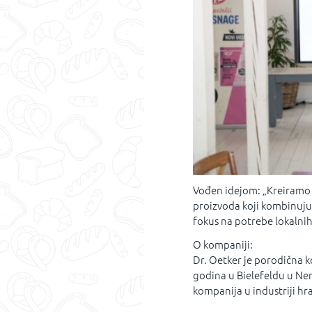
Vođen idejom: „Kreiramo 
proizvoda koji kombinuju 
fokus na potrebe lokalnih
O kompaniji:
Dr. Oetker je porodična 
godina u Bielefeldu u Ne
kompanija u industriji hra