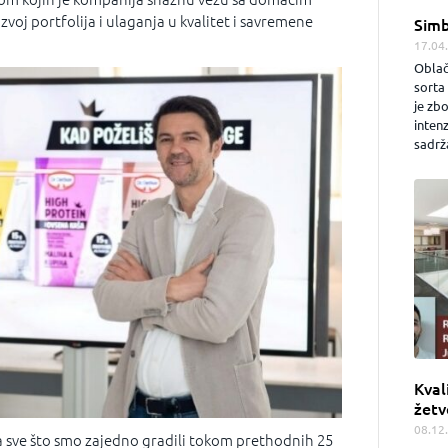
azvoj portfolija i ulaganja u kvalitet i savremene
Simb
17.04
Oblač
sorta 
je zb
inten
sadrža
Kval
žetv
08.12
 sve što smo zajedno gradili tokom prethodnih 25