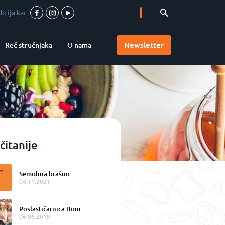
ant kvaliteta
-
Vrhunska pica u srcu Vojvodine
-
Accademia Pizzaioli u Srbi
Newsletter
Reč stručnjaka
O nama
čitanije
Semolina brašno
04.11.2021
Poslastičarnica Boni
06.06.2019