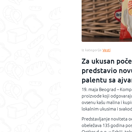
Iz kategorije
Vesti
Za ukusan poče
predstavio nov
palentu sa ajv
19. maja Beograd – Kompan
proizvode koji odgovara
ovsenu kašu malina i kupin
lokalnim ukusima i svako
Predstavljanje noviteta 
obeležava 135 godina posl
Oetker d.o.o. u Srbiji, t