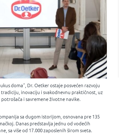
ukus doma“, Dr. Oetker ostaje posvećen razvoju
tradiciju, inovaciju i svakodnevnu praktičnost, uz
 potrošača i savremene životne navike.
kompanija sa dugom istorijom, osnovana pre 135
mačkoj. Danas predstavlja jednu od vodećih
ne, sa više od 17.000 zaposlenih širom sveta.